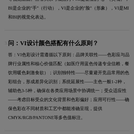
BI是企业的"手"（行动），VI是企业的"脸"（形象），VI是MI
和BI的视觉化表达。
问：VI设计颜色搭配有什么原则？
3.
答：VI色彩设计需遵循以下原则：品牌关联性——色彩应与品
牌行业属性和核心价值匹配（如医疗用蓝色传递专业信赖，餐
饮用暖色刺激食欲）；识别独特性——尽量避开竞品常用的色
彩组合，形成差异化识别；系统延展性——主色一般1-2种，
辅助色3-5种，确保在各类应用场景中协调统一；受众适应性
——考虑目标受众的文化背景和色彩偏好；应用可行性——确
保色彩在不同材质和工艺中都能准确呈现，提供
CMYK/RGB/PANTONE等多色值标注。