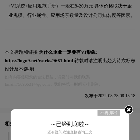
+VI系统+应用规范手册）一般在8-20万元 具体价格取决于企
业规模、行业属性、应用场景数量及设计公司知名度等因素。
本文标题和链接
为什么企业一定要有VI形象:
https://logo9.net/works/9661.html
转载时请注明出处为诗宸标志
设计及本链接!
如有内容侵犯您的合法权益，请及时与我们联系
Email:75696531@qq.com，我们将第一时间安排删除。
发布于2022-08-28 08:15:18
不再弹出
相关文章推荐
～已经到底啦～
还有疑问欢迎直接咨询三文
企业VI设计的重要性
VI形象的价值远超你的想象