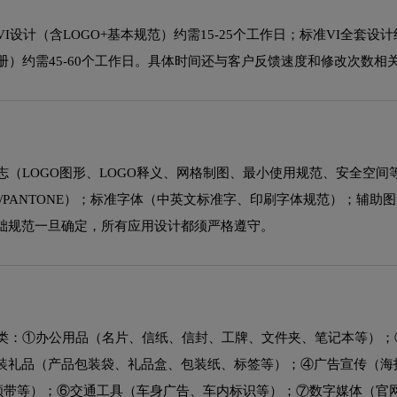
计（含LOGO+基本规范）约需15-25个工作日；标准VI全套设计约需
册）约需45-60个工作日。具体时间还与客户反馈速度和修改次数相
志（LOGO图形、LOGO释义、网格制图、最小使用规范、安全空间
B/PANTONE）；标准字体（中英文标准字、印刷字体规范）；辅助
础规范一旦确定，所有应用设计都须严格遵守。
大类：①办公用品（名片、信纸、信封、工牌、文件夹、笔记本等）；
装礼品（产品包装袋、礼品盒、包装纸、标签等）；④广告宣传（海
、领带等）；⑥交通工具（车身广告、车内标识等）；⑦数字媒体（官