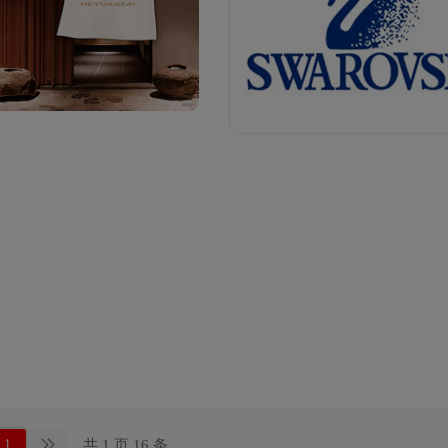
共 1 页 16 条
1