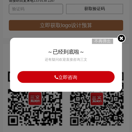
请接听回复来电135 0150 2207
获取验证码
立即获取logo设计预算
不再弹出
～已经到底啦～
扫我马上1对1沟通
还有疑问欢迎直接咨询三文
量身打造专属品牌包装设计
立即咨询