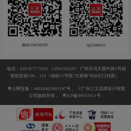
微信13501502207
QQ75696531
电话：020-8777 9203
13501502207
广州天河大观中路3号创
智创意园108、116（地铁21号线“大观南”站B出口对面）
粤公网安备：44010402001197号，
©广州三文品牌设计有限
公司版权所有，
粤ICP备09037611号