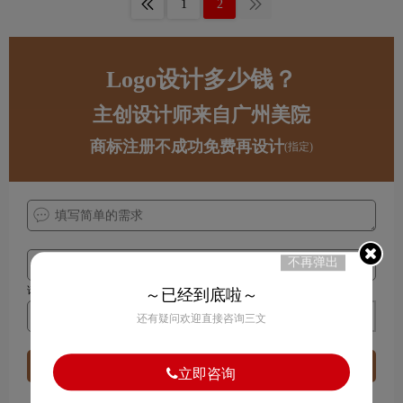
1
2
Logo设计多少钱？
主创设计师来自广州美院
商标注册不成功免费再设计
(指定)
不再弹出
请接听回复来电135 0150 2207
～已经到底啦～
获取验证码
还有疑问欢迎直接咨询三文
立即获取logo设计预算
立即咨询