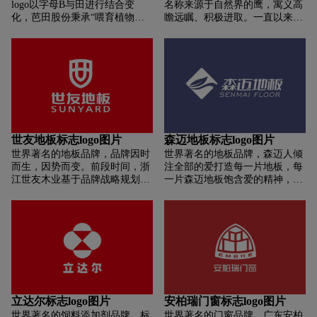
logo以字母B与田进行结合变
名称来源于自然界的鹰，寓义高
化，芭田股份秉承“喂育植物最
瞻远瞩、积极进取。一直以来，
佳营养,守护人类健康源头”的企
鹰牌坚持“人无我有、人有我
业使命,以“芭田,食物链营养专
优、人优我新”的创新理念，凭
家。好肥料，是行善,是立德。”
品质和创新引领着中国建陶行业
为品牌文化，确立“缺啥,补啥,吃
的发展，在国际上享有“世界抛
好不浪费,吃好人健康科学施肥理
光砖看中国，中国抛光砖看鹰
念;以深圳松岗、江苏徐州、广西
牌”的美誉。鹰牌陶瓷新LOGO秉
贵港、贵州瓮安、湖北钟祥、辽
承“少即是多”的简约美学理念，
宁沈阳全国六大生产基地为依
采用扁平化极简设计，去除多余
托，打造芭田优势产业链,生产出
装饰的字体。不仅更容易抓住消
世友地板标志logo图片
森迈地板标志logo图片
科技、生态、环保的新型肥料，
费者的注意力，且更紧贴国际年
世界著名的地板品牌，品牌因时
世界著名的地板品牌，森迈人倾
为农作物提供均衡的营养,为农民
青时尚新潮，让品牌传递出的信
而生，因势而变。前段时间，浙
注全部的爱打造每一片地板，每
提供完善技术支持和售后服务,让
息也更加富有力量。新LOGO依
江世友木业基于品牌战略规划及
一片森迈地板饱含爱的精神，带
农民种植出营养、安全、健康的
然保持了它原有的经典鹰牌红，
市场和消费者需求，将世友地板
给消费者的不仅是完整的产品品
农产品,赢得了广大农民朋友的信
还有那只要展翅高飞的雄鹰，这
品牌形象logo全新升级，新标志
质及其健康、环保、时尚的价值
赖。
更是可以体现出品牌经过历史的
把世友的“世”字融入到金色的盾
观，还有一种爱的传达，感召、
沉淀，更稳重前行的象征。可
牌中，象征着世友地板品质稳固
唤起人们对地球、人类的爱。一
见，鹰牌陶瓷品牌并非只是往年
的形象，并以活力橙为品牌主色
种宽广的、无限的。传承的无限
轻化的时代需求而提升改变，在
调。也由原来的“居优越之上”升
未来的爱。家的世界，世界的
这改变中，其实际还考虑了更多
级为“承载幸福，地久天长”，品
家，以爱连接；地球的环境，人
因素与条件在内。
牌口号升级为“经得起时间考验
类的未来，以爱传承。
的好地板”。
立达尔标志logo图片
安柏瑞门窗标志logo图片
世界著名的饲料添加剂品牌，标
世界著名的门窗品牌，广东安柏