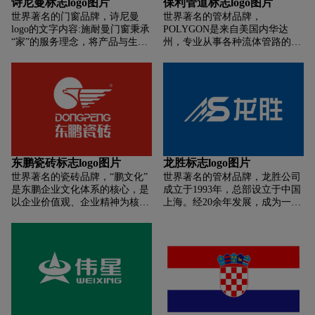
诗尼曼标志logo图片
保利管道标志logo图片
发展，打造“心悦”和“斯米克”的
字符达成统一，融合了现代硬科
世界著名的门窗品牌，诗尼曼
世界著名的管材品牌，
经营战略。
技与颇具流动性的中国元素，为
logo的文字内容:施耐曼门窗秉承
POLYGON是来自美国内华达
LOGO赋予了更加现代、平衡、
“家”的服务理念，将产品与生活
州，专业从事各种流体管路的研
舒适的视觉体验。这样的精心设
融为一体：成就他人，成就自己
发、生产和销售的全球知名管道
计，传递出一种将科技智能与舒
愿景：成为全球绿色家居品牌使
品牌。POLYGON品牌名是由
适生活相结合的生活理念，在彰
命：引领时尚家居，打造健康生
“polyethylene”（聚乙烯）的前
显墨瑟品牌传承和延续的同时，
活经营理念：胸怀千万里，心思
缀，以及"The Pentagon"（美国
传达出其迎接未来挑战的坚定信
细如丝品牌精神：诚信务实、开
国防部五角大楼）的后缀组合而
念。
拓创新诗尼曼 品牌创立于2003
成，意在塑料管道行业崛起新的
年，总部位于广东省广州市番禺
五角大楼，实力雄厚的塑料管道
区 ，其设计生产的诗尼曼衣柜是
帝国。保利由英文POLYGON音
中国定制衣柜的创始品牌之一。
译过来：“保利Logo主体以代表
东鹏瓷砖标志logo图片
龙胜标志logo图片
旗下拥有“诗尼曼全屋定制”、“诗
生命活力的海蓝色，展现保利蓬
世界著名的瓷砖品牌，“鹏文化”
世界著名的管材品牌，龙胜公司
尼曼橱柜”、“诗尼曼门窗”三大定
勃向上、积极进取品牌精神，并
是东鹏企业文化体系的核心，是
成立于1993年，总部设立于中国
制核心体系， 涵盖衣柜、橱柜、
以大海的兼容并蓄、海纳百川寓
以企业价值观、企业精神为核心
上海。经20余年发展，成为一家
门窗、沙发、餐桌椅、床、床
含品牌汇聚人才、汇聚财富、汇
内容的文化体系。它是东鹏人在
专业从事管业（PP-R给水、PE-
垫、护墙系统、木门等全品类家
聚资源之意。保：品牌以保护用
41年发展历程中逐步形成的、具
RT采暖等)、家居水配件、开关
居产品。 全国品牌专卖店超千
户利益为先，坚持可持续发展的
有鲜明个性特征的文化体系。东
插座、LED照明、低压电气、浴
家。其品牌形象代言人为中国著
经营理念，争当节能环保的先行
鹏文化体系以“和衷共济”为基
霸、换气扇、集成吊顶等家居水
名女演员、联合国妇女署亲善大
者。利：工欲善其事，必先利其
础，以“诚信立业”为根本，以“四
电建材产品研发、制造、销售于
使海清。 2018年，诗尼曼以
器。原料上严格把关，设备工艺
为”价值观和“大鹏精神”为先导。
一体的大型现代工业实体企业。
51.36亿品牌价值入榜中国500最
上不断革新，为产品品质奠定基
东鹏从无到有，从小到大，从弱
具价值品牌。 获得北京居然之家
础。保利：品质保兴盛，福泽利
到强，从本市走向全国，从全国
投资控股集团有限公司的战略入
诸君。