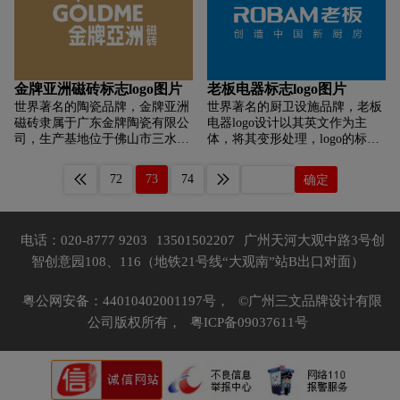
追求不懈。公元人，面向全球，
已形成上海、意大利米兰2大研
面向未来。将继续坚定不移地实
发中心，目前在中国的投资总额
施名牌战略和科技进步战略，坚
已超过5亿美元。亚细亚先后获
持“质量第一，用户为先”的经营
得“中国品牌”、“全国用户满意产
方针，坚持诚信务实的发展之
品”、“中国建筑陶瓷***”、“上海
金牌亚洲磁砖标志logo图片
老板电器标志logo图片
道；将不断创新技术，创新产
品牌”、“上海有名商标”等荣誉称
世界著名的陶瓷品牌，金牌亚洲
世界著名的厨卫设施品牌，老板
品，创新管理，提高企业整体素
号，并数次被世界品牌实验室评
磁砖隶属于广东金牌陶瓷有限公
电器logo设计以其英文作为主
质；同时，将继续全面拓展国内
为“中国500较有价值品牌”。
司，生产基地位于佛山市三水区
体，将其变形处理，logo的标准
外销售渠道，满足广大新老客户
白坭，3万平方米营销总部坐落
色是深蓝色，另外加入中文名称
新的需求，力争把公元电器建设
于陶瓷之都佛山禅城，品牌创立
和品牌广告语组合而成。
成现代化的一流企业。
72
73
74
确定
以来从未停止进取的脚步。金牌
亚洲磁砖所属公司广东金牌陶瓷
有限公司曾获“广东省高新技术
企业”、“广东省工程技术研发中
电话：020-8777 9203
13501502207
广州天河大观中路3号创
心”、“广东省企业技术中心”等荣
智创意园108、116（地铁21号线“大观南”站B出口对面）
誉。金牌亚洲致力于以良好的口
碑、过硬的品质、品牌影响力提
升品牌的辐射力与渗透力，扩大
粤公网安备：44010402001197号，
©广州三文品牌设计有限
市场占有率。北京奥运会时期，
公司版权所有，
粤ICP备09037611号
金牌亚洲磁砖向国奥村提供工程
用砖9万多平方米。2016年品牌
广告亮相美国时代广场，2019年
品牌广告登陆央视。