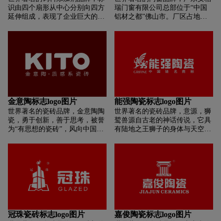
识由四个扇形从中心分别向四方
瑞门窗有限公司总部位于“中国
延伸组成，表现了企业巨大的凝
铝材之都”佛山市。厂区占地面
聚力。扇形给人一种向外延伸无
积17万平方米，全国终端品牌专
极限的感觉，预示着企业坚韧不
卖店400+家，是一家集研发、生
拔、不断寻求发展的决心。扇形
产和营销为一体的知名门窗企
边缘上的弧形恰好表现了企业踏
业，安柏瑞门窗集“高新技术企
实、稳中求进的工作态度。标志
业”等多项荣誉于一身，一直秉
中间的方形，是由 4 个" L "组
承“让家人住得更安全”的企业使
成，" L "正是企业品牌英文名称
命。 安心，安家，安柏瑞！创始
Leader 的首字母" L "；标志中的
人曾奎先生以敏锐思维和洞察
弧形形同" D "，正是 Leader 中
力，察觉门窗行业巨大前景和家
金意陶标志logo图片
能强陶瓷标志logo图片
的" D "。标志中有 4 个" L "与 4
装消费趋势，投资创建生产基
世界著名的瓷砖品牌，金意陶陶
世界著名的瓷砖品牌，意源，狮
个" D "，" L "与" D "各占一
地，专注门窗产业。从创立至
瓷，勇于创新，善于思考，被誉
鹫兽源自古老的神话传说，它具
方，形成四面八方的朝向，体现
今，他以精益求精、一丝不苟的
为“有思想的瓷砖”，风向中国，
有陆地之王狮子的身体与天空之
了企业开放的经营思路和"立足
工作态度，以精雕细琢、孜孜不
引领品质生活。金意陶整体空间
王老鹰的头部和翅膀。在传说
高科技，创造无止境"的信心和
倦的职业精神，见证着门窗行业
领航，尊贵生活无疆，风向中
中，它帮助宙斯打败了奥林匹斯
决心。
平凡之中的伟大。从心出发，真
国，放眼世界。“尊贵空间，普
山上所有的神灵，最终成为了众
正沉淀下来做事，“匠人”曾奎对
世共享”，自成立之日起，金意
神之神，而狮鹫兽也因此成为了
门窗不止步的热忱，源自对创造
陶陶瓷有限公司即以此立业，
天空与大地之间的真正霸主。作
美好生活的向往。
“始终坚持国际化”，以全球同步
为能强陶瓷有限公司的企业形象
的瓷质饰釉砖（仿古砖），独家
标志，狮鹫兽充分体现了能强的
提供“瓷砖空间整体解决方案”，
企业精神与企业文化。
矢志不渝兑现“尊贵”承诺，襄助
冠珠瓷砖标志logo图片
嘉俊陶瓷标志logo图片
从国内到国外、从家用到工程的