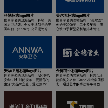
派）"与"PEOPLE（人）"的结
返回意大利，教皇打造这枚“马
设计了著名的“鸟巢”国家体育馆
合，PEOPLE（人）是产品的创
可波罗”徽章，用以嘉赏马可波
的设计大师——赫尔佐格·德·穆
造者，亦是消费者。从石器时代
罗家族对新商路的发现做出的憾
龙（Herzog & De Meuron）。
至今，人类始终为了美好的生活
世贡献。M字母代表马可波罗家
科勒标志logo图片
美尔固标志logo图片
而不断创造，PHONPA（皇派）
族，圆代表威尼斯，徽章周围由
世界著名的卫浴品牌，科勒，美
世界著名的管材品牌，“美尔固”
作为其中的一员，以开发美好生
14个抽象的异形图案组成，象征
国厨卫品牌。创立于1873年的美
创始于2000年，二十多年来，潜
活为己任，以家为媒介，努力为
着丝绸之路沙漠中行走的十四只
国科勒 （Kohler）公司是迄今美
心致力于新型塑料给排水管道的
人们创造完美、舒适的居家环
骆驼，是名副其实的“沙漠之
国最庞大的家族企业之一，总部
研发与生产，为用户提供适合人
境，提供美观、实用、优质的家
舟”。这枚马可波罗徽章代表着
位于威斯康辛州。如今的科勒，
居环境的生活给排水、暖通、市
居产品。
马可波罗为东西方文明交融与发
在世界范围内拥有50家工厂和
政给水等多元的系统化管道解决
展的卓越贡献。现今含义:如今，
20,000多名雇员。作为全球厨卫
方案。始终秉持"优质、安全、
马可波罗徽章-如既往地承袭意
时尚的风向标，它所倡导的“优
超值"的品牌形象，在带来卓越
大利尊贵血统，并海纳中国文化
雅生活”的家居理念，触动人们
品质和超值服务的同时，更引领
精髓，M代表马可波罗磁砖，五
对于高雅生活品质的向往和热
着全新的人居生活理念。 今天，
星象征马可波罗磁砖五星级品质
爱。无论在世界的哪个角落，科
“美尔固”已为国内外1000多万个
与服务。外型呈八角、四面，寓
勒都保证消费者能感受到全球统
家庭，以及包括上海世博园、虹
四面八方之意，象征马可波罗磁
安华卫浴标志logo图片
金德管业标志logo图片
一的科勒五星级酒店式的生活享
桥国际机场、青岛奥帆中心、酒
砖通达世界。外方内圆，意为天
世界著名的卫浴品牌，ANNWA
世界著名的管材品牌，标志以金
受科勒厨卫素来追求“创新设计
泉卫星发射地、长沙国防科技大
地间，象征马可波罗磁砖中西合
安华，以“时尚安华，更懂你的
德的英文名称“Ginde”构成集团标
和卓越性能的完美结合”，因此
学等在内的10000多个工程项目
璧，为世界带来唯美生活。
生活”为品牌主张，通过洞察“年
志，通过艺术的手法将字母图形
设计和制造的产品比“艺术品还
提供了优质的产品与技术支持。
轻”追求品质、个性和新鲜感的
化，形式上稳重大气，严谨流
艺术”，并在国际上屡获殊荣。
优质、安全、超值，是“美尔固”
消费观，读懂“年轻”独立、时尚
畅，赋予了标志强烈的视觉冲击
的三大核心价值，拥有卓越的品
而又多元的文化素养，关注“年
力和现代时尚的艺术张力。字母
质、以人为本的设计以及超值的
轻”表达自我，治愈自我的生活
“i”起了画龙点睛的艺术效果，强
使用体验。
方式，真正理解年轻人的需求，
化了标识的个性与视觉美感，寓