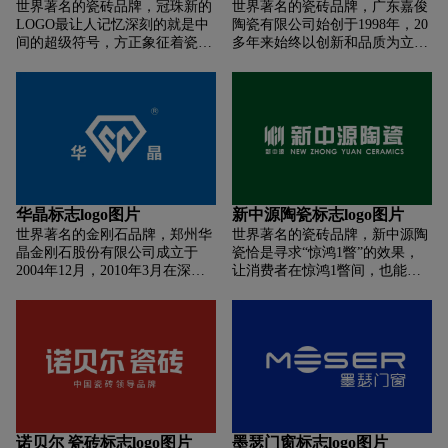
世界著名的瓷砖品牌，冠珠新的
世界著名的瓷砖品牌，广东嘉俊
无数KITO用户，打造尊贵空
LOGO最让人记忆深刻的就是中
陶瓷有限公司始创于1998年，20
间，尊享高质生活。
间的超级符号，方正象征着瓷砖
多年来始终以创新和品质为立足
品类属性和过硬的产品品质，那
之本。作为行业单一品牌经营的
一抹红黄渐变色，更象征着深入
杰出企业，嘉俊陶瓷自2006年至
中国人血脉的民族精神——方寸
今已连续5次被政府认定为“国家
之间，冠珠为中国瓷砖代言的宏
高新技术企业”，并累计8次荣获
愿已经跃然纸上。穿越历史长
“陶瓷十大品牌”称号。在生产、
河，新的品牌LOGO，将接过上
营销、服务等专业领域成绩斐
一代品牌LOGO的“接力棒”。 冠
然，在国际和国内均享有盛誉。
珠初代LOGO承载了品牌27年的
辉煌和成就，也蕴含了设计师
华晶标志logo图片
新中源陶瓷标志logo图片
——新明珠陶瓷集团董事长叶德
世界著名的金刚石品牌，郑州华
世界著名的瓷砖品牌，新中源陶
林对当时冠珠品牌的愿景与期
晶金刚石股份有限公司成立于
瓷恰是寻求“惊鸿1瞥”的效果，
待。如今，大国崛起，国潮当
2004年12月，2010年3月在深圳
让消费者在惊鸿1瞥间，也能立
道，年轻群体对国货热度不断攀
证券交易所创业板上市（股票简
马认出新中源品牌。构成1个专
升，冠珠新LOGO是基于国情、
称：豫金刚石，股票代码：
属于新中源的品牌符号，让符号
消费者认可和品牌基因多维度融
300064），是一家集超硬材料及
在消费者的糊口中患上以存放，
合后，承载品牌愿景的产物——
其制品产业链专业研究、生产和
从而在消费者进行糊口体验接触
民族色彩黄色、红色加身，以产
销售为一体的高新技术企业，为
到符号时能够联想并感应到新中
品为组成结构，每一片冠珠瓷砖
超硬材料行业栋梁企业和河南超
源品牌，从而到达沟通互动的目
足以成为品牌的名片，诠释着品
硬材料产业基地的骨干企业。
的。符号“V”——照像时被称为
牌的自信、品质与承诺。燃斗
神奇的“剪手”，虽然屡屡被人吐
志、立潮头。不平凡的2020年即
槽，却也招架不住它的风靡，不
将落幕，冠珠瓷砖又将迈向新的
诺贝尔 瓷砖标志logo图片
墨瑟门窗标志logo图片