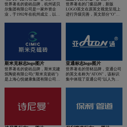
分国界、不分种族，喜庆欢喜，
征程。“我只是启动了升级仪
世界著名的瓷砖品牌，杭州诺贝
世界著名的门窗品牌，新版
人生最“V”时刻，它老是优选。
式，我坚信，只要所有冠珠家人
尔集团有限公司是一家外资企
LOGO英文在原英文视觉呈现上
同时，V 等于Victory，意味着双
燃起斗志、共同努力，冠珠一定
业，于1992年在杭州成立，以人
进行升级完善，英文部分“O”的
赢；V 等于Value ，意味着价
能不负众望，为中国瓷砖代言！
性化的“诺贝尔”产品不断创造完
变化与传承，是墨瑟此番最大的
值；V等于Vigorous，意味着活
真正做到‘筑时代·冠天下’！”叶
美的品质空间。诺贝尔的21年，
变化。它基于原LOGO进行微
气；V等于Vision ，意味着视
德林的话语掷地有声。
是在中国落户、发展的21年。我
调，是整个LOGO的点睛之笔，
觉；V等于Weijingshi意味着微晶
们坚持不懈地追求全新的技术和
像太阳照进窗户的投影，也像产
石的行业属性。树立品牌的超级
独树一帜的设计风格，保持勇于
品中指接的木梁，这一设计契合
符号，“V”自但是然地就成了新
挑战自我、自由创新的“1.001”精
了工业的可持续发展愿景。“O”
中源品牌高端化、年青化的不2
神，旨在成为“全球最优秀的装
字徽标中的条形元素长短不一层
之选。“V”即“新中源领导品牌战
饰用品供应商”。诺贝尔希望，
层递进，将墨瑟门窗精致的生
略”的超级符号，让人1目了然，
我们创造的每一款前所未有的产
产、制造工艺进行意象化诠释，
1见如故，新中源品牌营销传
斯米克标志logo图片
亚通标志logo图片
品，都能满足人们对高品质生活
呈现出一扇窗背后极为复杂且井
布，在人们的口耳相传中、在
世界著名的瓷砖品牌，斯米克建
世界著名的管材品牌，亚通公司
的追求，为创造更美好的人居环
然有序的工艺和匠心，体现出墨
“V”与消费者的互动体验里不胫
筑陶瓷有限公司(“斯米克瓷砖”)
的英文名称为“ATON”，该标识
境作出更大的贡献！
瑟持续进步、不断创新的精神。
而走。
是上海心悦健康集团有限公司
集中体现了亚通公司“以人为
此外，形似数字0的O，也承载着
(“心悦健康”)旗下瓷砖业务的品
本、追求卓越”的企业精神，“丝
墨瑟‘0碳排放’的环保理想。”在
牌。上海心悦健康集团有限公司
丝入扣、滴水不漏、顾客满意、
LOGO的中文设计中，也蕴含着
是一家外商投资股份制企业，成
永创新高”的质量方针，“以顾客
墨瑟品牌的深度思考。以“墨”字
立于1993，总部设在上海，注册
为中心”的经营理念。
为例，它融合了建筑中的屋檐形
资本为6.555亿元。在巩固现有瓷
状元素，寓意门窗与家的联系密
砖业务的同时，心悦健康希望稳
不可分。此外，墨瑟还针对中文
步推进向“医疗与大健康相结合”
字符的每个关节进行优化精简，
行业的战略转型，未来继续朝着
结合拉丁文字的圆润线条，使中
集团化、品牌化、多元化的方向
国汉字中的字形与“MOSER”英文