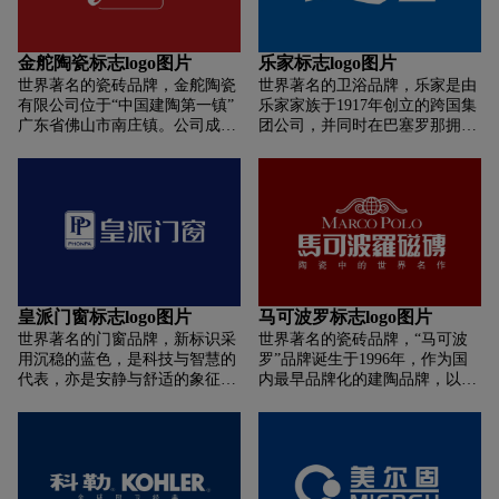
行业的全面发展和进步。
提升人类生活空间的品味和质
非常普遍，而在日本却还是流行
感”为目标；作为中国品质静音
着木制马桶，和今天日本先进的
门窗倡导者，一直坚持亚材匠心
卫浴文化相比，实在反差太大）
金舵陶瓷标志logo图片
乐家标志logo图片
之道：用好材，造好门窗；用好
随着这些卫生陶瓷产品的广泛销
世界著名的瓷砖品牌，金舵陶瓷
世界著名的卫浴品牌，乐家是由
门窗，造好空间；让每一位用户
售，TOTO挑战已经被大众接受
有限公司位于“中国建陶第一镇”
乐家家族于1917年创立的跨国集
静享美好生活。
的传统卫生观念，直到今天，
广东省佛山市南庄镇。公司成立
团公司，并同时在巴塞罗那拥有
TOTO仍然继续在为此而努力。
于1993年，是顺应“邓公南巡”东
了第一家工厂。历经大半个世纪
TOTO集团希望为其开展业务所
风成长起来的民营企业的代表。
的发展,业务遍及全球四大洲、
在的国家和地区的社会经济发展
公司是全国最早系统应用进口先
170多个国家和地区，为世界各
做出贡献,以公平竞争方式创造附
进设备的陶企典范，被业界誉为
地的顾客提供一应俱全的浴室用
加价值,鼓励提供就业机会,以成
“中国抛光砖鼻祖”。
品,包括洁具、瓷砖。水是与乐家
为一家对社会大有用处的企业。
业务相关的重要自然资源，公司
为此, TOTO集团的所有员工在企
始终关注水资源开发和利用。公
业格言和理念的基础.上本着强烈
司于1936年开始生产陶瓷浴室设
的责任感努力工作、履行社会责
备。乐家于1954年开始生产铜
任。为了使所有利益相关者满意,
皇派门窗标志logo图片
马可波罗标志logo图片
器。进入90年代，该集团开始进
TOTO集团企业行动宪章规定了
世界著名的门窗品牌，新标识采
世界著名的瓷砖品牌，“马可波
行全球扩张，主要通过设立业务
TOTO集团所有员工的基本行动
用沉稳的蓝色，是科技与智慧的
罗”品牌诞生于1996年，作为国
分支机构和品牌签订合作协议 。
立场。
代表，亦是安静与舒适的象征，
内最早品牌化的建陶品牌，以
公司国际化进程的转折点在1999
紧密契合皇派门窗“高端隔音”的
“文化陶瓷”占领市场，享有“仿古
年，公司在这一年收购了瑞士科
品牌诉求。新LOGO以皇派门窗
砖至尊”的美誉。起源故事: 1271
拉米克劳芬控股有限公司，该公
英文品牌名"PHONPA"的首字
年，马可波罗奉罗马教皇格里戈
司在是全球第4大制造商。乐家
母"P"为核心设计元素，双"P"意
里十世之命，开始了寻找丝绸之
的价值核心为“创新、设计和科
为"PHONPA（皇
路的东方之旅，1295年马可波罗
技”，其设计师包括为中国北京