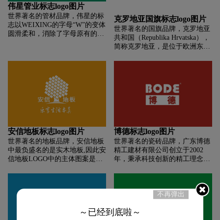
走向世界，其本身就是“团结、
股，双方已达成战略投资协议。
伟星管业标志logo图片
敬业、自信、创新”的体现，而
世界著名的管材品牌，伟星的标
这种原有的质朴的企业精神现已
克罗地亚国旗标志logo图片
志以WEIXING的字母“W”的变体
发展、提升为“大鹏精神”。东鹏
世界著名的国旗品牌，克罗地亚
圆滑柔和，消除了字母原有的生
人正继续以不断变革的胆识和气
共和国（Republika Hrvatska），
硬的感觉，星形的尖角朝上，给
魄，全力打造中国建陶第一品
简称克罗地亚，是位于欧洲东南
人向上升腾的感觉，寓意企业是
牌，并向着国际知名品牌的目标
部的共和国，处于地中海及巴尔
一颗冉冉升起的新星，“W”环绕
迈进。东鹏的目标与每一位员工
干半岛潘诺尼亚平原的交界处，
星形使整个标志浑然一体，标志
的价值结合在一起，每一位东鹏
首都为萨格勒布。克罗地亚国旗
整体稳重向上，体现了伟星企业
员工在努力实现东鹏大目标的过
呈长方形，长宽之比为2:1。旗面
勤奋拼搏，不断进取的精神。
程中，充分施展个人的价值和追
由三个平行相等的横长方形组
求。
成，自上而下分别为红、白、蓝
三色。旗面中间绘有国徽。克罗
地亚于1991年6月25日宣布脱离
原南斯拉夫独立，
安信地板标志logo图片
博德标志logo图片
世界著名的地板品牌，安信地板
世界著名的瓷砖品牌，广东博德
中最负盛名的是实木地板,因此安
精工建材有限公司创立于2002
信地板LOGO中的主体图案是一
年，秉承科技创新的精工理念，
颗树,下端是树干,左右两侧分别
致力于推动世界建陶产业的发
是“安”字和“信”字,而上端是斜向
展，打造具有国际影响力的科技
排列的几行地板形状组成的树
建陶品牌，以实现人类家居装饰
叶。整体上看安信地板的LOGO
梦想。作为一家中外合资、专业
不再弹出
就是一个树,但是从树叶部分我们
从事新型环保建筑陶瓷研发、设
～已经到底啦～
可以清楚地认识到地板的标志,它
计和生产的国家高新技术企业，