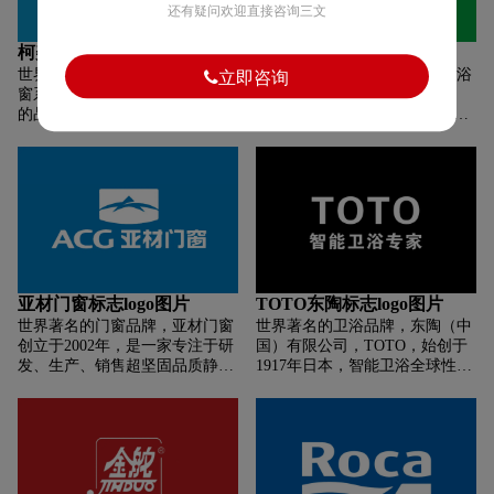
寓意着安信的实木地板、绿色健
博德公司实行国际化的管理模
还有疑问欢迎直接咨询三文
康的地板理念。同时也隐含着这
式，在行业内全面通过了
样的意思,那就是安信不仅仅是地
ISO9001国际质量管理体系认
柯美特门窗标志logo图片
成霖卫浴标志logo图片
板公司,同时还是综合型的木材公
证、ISO14001国际环境管理体系
世界著名的门窗品牌，柯美特门
世界著名的卫浴品牌，成霖卫浴
立即咨询
司。
认证、OHSMS18001职业健康安
窗系统秉持回​归本真、摒弃浮华
高调打造全新LOGO——
全管理体系认证、欧盟CE认证、
的品牌理念，重新审视当代人的
GOBO，为的是表达一个新的集
中国首批优质陶瓷产品认证和中
家装需求，革新观念，独辟蹊
团理念：感受舒适无限。透过第
国环境标志产品认证等，成为行
径，创造性的将卓越品质、优秀
16届上海厨卫展，成霖带给大家
业科技型建陶企业。博德公司以
设计与实用功能完美融合，旨在
的将是更贴心更舒适的生活设计
科技创新和产品创新享誉业界，
为千家万户提供全方位、多层次
细节。所谓的舒适的定义就是一
致力于高新技术产品的研发。博
的高性价比门窗产品及解决方
个功能化的设计跟时尚化的感
德已荣获多项国家专利，积累了
案。未来，我们将始终以客户满
受。而多款智能卫浴产品的推出
雄厚的自主知识产权，并先后承
意为追求，以用户体验为核心，
和被认可则进一步顺应了成霖走
担了国家火炬计划、国家重点新
倡导精致生活理念，用心缔造消
时尚小资路线的清晰路向。
产品、国家科技创新基金、广东
费者可信赖的好门窗。一扇好
省重点新产品、广东省高新技术
亚材门窗标志logo图片
TOTO东陶标志logo图片
窗，一生陪伴。我们一切的努
产品等多项国家级、省部级科研
世界著名的门窗品牌，亚材门窗
世界著名的卫浴品牌，东陶（中
力，旨在为每一个追求品质生活
项目。博德自主研发生产的"精
创立于2002年，是一家专注于研
国）有限公司，TOTO，始创于
的家庭提供更加 坚固耐久 的门
工玉石"产品，运用微晶玻璃陶
发、生产、销售超坚固品质静音
1917年日本，智能卫浴全球性著
窗产品。过去、现在、未来，我
瓷复合板材生产技术，打造绿色
门窗的匠心企业，产品涵盖铝合
名品牌，1917年，TOTO公司创
们初心不改。
环保陶瓷产品，推动世界建陶技
金窗、铝合金门、阳光房等；引
立，名为东洋陶器株式会社，随
术的发展和成熟。博泽天下，德
进德国系统窗理念和工艺，并配
后更名为TOTO（东陶机器株式
益四方，精湛技艺，工于品质。
套10万平方米花园式现代化生产
会社）。1912年，建立了一个专
博德引领建陶行业步入价值取向
基地；亚材门窗，以“打造中国
门研发卫生陶瓷的实验室（当时
和品质标杆时代，推动世界建陶
品质静音门窗高端品牌，致力于
卫浴陶瓷产品在欧洲和美国已经