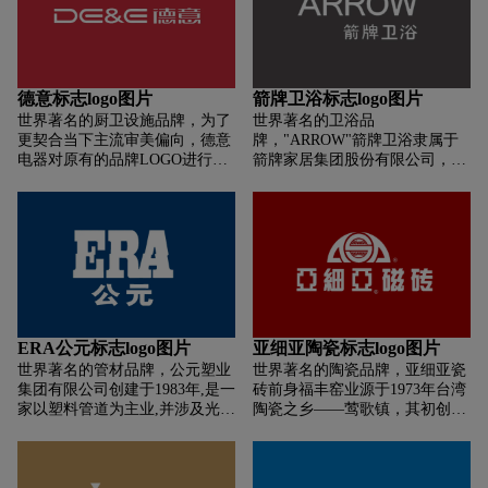
清新、活力、安全、温馨的家居
标杆企业”的目标坚实迈进。“以
环境。中财专注管道行业，深入
品质 赢口碑”是汇亚多年来的追
关注不同行业客户需求，专业的
求与坚持。未来，汇亚将继续超
产品和服务，高效的运营管理，
越创新，为更多的消费者提供品
为客户提供高适用、可靠的管道
质与品味的享受，朝着“打造中
德意标志logo图片
箭牌卫浴标志logo图片
产品和集成解决方案。中财足迹
国建陶标杆企业”的目标，以领
世界著名的厨卫设施品牌，为了
世界著名的卫浴品
遍布各地，鸟巢、世博中国馆、
先品质获得社会尊重，以工匠之
更契合当下主流审美偏向，德意
牌，"ARROW"箭牌卫浴隶属于
上海迪士尼、天津星耀五洲等项
心打造百年品牌。
电器对原有的品牌LOGO进行了
箭牌家居集团股份有限公司，是
目彰显了中财管道的品质与实
优化设计，即日起新的LOGO标
国内最具实力和影响力的综合性
力。由点到面，由浅入深，纵横
识正式启用。新LOGO启用后，
卫浴品牌。自1994年创建以来，
交错的营销网络是公司获得利润
相关的产品包装、协议文本、广
公司始终坚持“科学设计、精工
和生命动力的关键所在。中财是
告画面等展现旧LOGO标识的，
细作、持续改善，客户满意”的
一个既重成本又重市场的企业，
都将逐步更换为新LOGO标识。
质量方针，严格执行国际质量、
中财的中是雅，中财的财是俗，
新LOGO对色彩和字体笔画作了
环境管理体系标准，运用行业内
俗不伤雅，雅不避俗。
细节优化，将原标准色正红调整
较先进管理体系，致力于为消费
为乾红，并适当缩减字体笔画粗
者创造舒适、健康、环保型卫浴
细。
产品。先后通过了ISO14001环境
ERA公元标志logo图片
亚细亚陶瓷标志logo图片
体系认证、ISO9001质量体系认
世界著名的管材品牌，公元塑业
世界著名的陶瓷品牌，亚细亚瓷
证、美国UPC认证、CE认证、
集团有限公司创建于1983年,是一
砖前身福丰窑业源于1973年台湾
3C认证、中国节水产品认证、计
家以塑料管道为主业,并涉及光伏
陶瓷之乡——莺歌镇，其初创之
量二级认证等，成为中国陶瓷洁
太阳能、开关插座、智能装备、
际即在亚洲建陶史上推出立体艺
具行业的标志性品牌。
家居卫浴、防水涂料、工程服务
术瓷砖。亚细亚瓷砖总部位于上
等多个产业的大型企业集团。志
海，是集产品研发、生产、营
存高远，任我翱翔，心至所至，
销、服务于一体的陶瓷制造商，