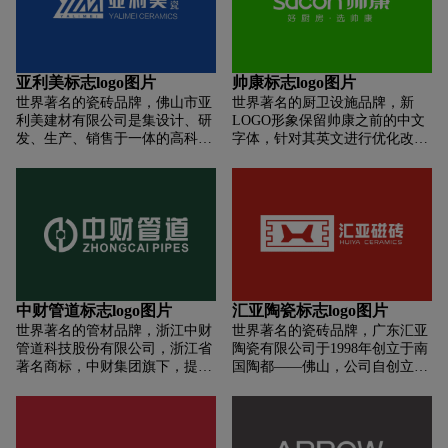
陶瓷的每种风格都洋溢着生活的
始，学习艺术创作的技巧，数年
简约，体现高端的层次。九牧的
气息，启迪现代人对家居文化与
间的艰苦磨练，为他日后创作
画册设计简约大气，展现一种高
艺术生活的思考，成为演绎各式
《蒙娜丽莎》这样的恢弘巨作打
端的感知，符合现代大多人群的
“花样生活”的舞台！
下了坚实基础。源于自然、再现
风格。九牧品牌形象感知，从宣
亚利美标志logo图片
帅康标志logo图片
自然、超越自然是所有艺术创作
传动画中，给人一种细节满满的
世界著名的瓷砖品牌，佛山市亚
世界著名的厨卫设施品牌，新
的必然规律，蒙娜丽莎瓷砖深悟
感知，体现品牌的专业呈现方式
利美建材有限公司是集设计、研
LOGO形象保留帅康之前的中文
这一真谛，在产品的开发中，通
有科技感，突显品牌高端的调
发、生产、销售于一体的高科技
字体，针对其英文进行优化改
过种种技术的革新与创造，将自
性。九牧终端门店视觉，门店设
现代化大型建陶生产企业。亚利
造，保持现有用户识别度的同
然造化的神奇凝汇于方寸之间，
计风格简约高端，符合品牌调
美陶瓷自创立以来就始终坚持贯
时，改变其原本棱角锋利且粗细
化为艺术的魅力，装点生活，以
性。
彻国际化品牌战略，用世界的眼
不一的线条，令英文名浑厚流畅
艺术传承经典。蒙娜丽莎品牌诞
光和国际化战略精心缔造一流的
并更显整体性，加入可靠性、年
生于1999年，作为国内较早品牌
品牌与服务，全力打造可靠、环
轻化、品质感的设计，让整体
化的建陶品牌之一，是极具个性
保、高科技以及高标准的产品。
LOGO更加可靠、活力、有质
与艺术特色的高端建陶品牌典
公司配有先进的大型实验室和高
感。SACON英文字幕与帅康中
范。
效率的科技创新队伍，在环保与
文结合，相辅相成、相得益彰，
社会责任方面不断加大力度，并
并且针对于SACON的英文进行
中财管道标志logo图片
汇亚陶瓷标志logo图片
全面推行规范化质量管理。依托
了诠释，Scientific科技、
世界著名的管材品牌，浙江中财
世界著名的瓷砖品牌，广东汇亚
强大的产品研发和设计能力，亚
Authority权威、Credibility可靠、
管道科技股份有限公司，浙江省
陶瓷有限公司于1998年创立于南
利美陶瓷秉承“心”的理念，致力
Obligate责任、Noble卓越，更加
著名商标，中财集团旗下，提供
国陶都——佛山，公司自创立之
打造建设优质的资源整合系统平
坚定了“引领厨卫行业创新 提升
高适用/可靠的管道产品和集成解
初就确立了”诚信、品质、创新”
台。一直以爱与信任，贴心无间
家庭生活品质”的品牌使命。
决方案，专业从事塑料管道产品
的企业理念，并将此理念全面、
的服务理念为宗旨，用心打动客
设计/生产/研发的高新技术企
全员、全过程贯彻于公司运营的
户，用心经营成绩，用心体现承
业。为您量身打造洁净、舒适、
各个环节，朝着”打造中国建陶
诺。