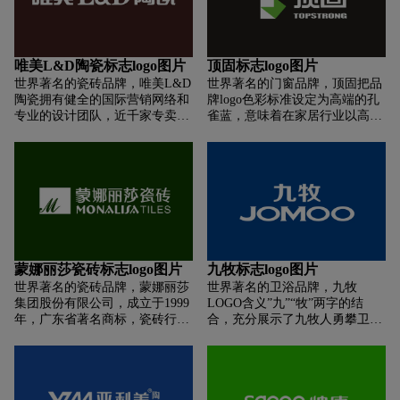
最大程度提供给他们外观丰富、
意了集团锐意创新，追求卓越之
功能新潮、品质优良的产品，满
典范，立民族品牌之宏伟愿景。
足他们在品质、价值和情感上的
在本土化和国际化高度上，蕴涵
个性化需求。
了集团无限的价值和集团“精诚
唯美L&D陶瓷标志logo图片
顶固标志logo图片
所至，金石为开，品质至尊，德
世界著名的瓷砖品牌，唯美L&D
世界著名的门窗品牌，顶固把品
行天下”的深厚文化底蕴。标志
陶瓷拥有健全的国际营销网络和
牌logo色彩标准设定为高端的孔
以深蓝色（C100M80）与红色
专业的设计团队，近千家专卖店
雀蓝，意味着在家居行业以高标
(M100Y100)为主调，蓝色代表博
遍布国内各大中小城市，产品远
准、高服务、高质量的要求面对
大、稳健，红色代表凝聚、智
销欧美、东南亚等海外市场。唯
广大消费者，把消费者对精致生
慧。整体热情而不失稳重，形成
美L&D陶瓷整合全球潮流饰材和
活的态度发挥在家居装修设计
对比而不失协调，寓意集团团结
前沿设计理念，遍布全球的唯美
上，直面消费者的情感诉求。精
一心，迈向更广阔的发展前景。
L&D生活设计馆更是时尚装饰发
致你的生活，是顶固集团发布全
整体标识注重原创，用国际化的
布的T台，充分满足消费者的个
新VI形象后赋予家居定制的新
视觉语言诠释了金德集团形象，
性需求，赢得了生活设计大师的
slogan。顶固全屋定制能做到
有效地表达了集团的行业属性和
美誉，成为建陶领域里富有设计
的，就是让每个人回到家都能感
文化底蕴，为集团形象推广奠定
美感和艺术内涵的典范。精于设
受到轻奢，精致、舒适的生活态
了坚实的基础。
蒙娜丽莎瓷砖标志logo图片
九牧标志logo图片
计，专注价值。唯美L&D陶瓷倡
度。
世界著名的瓷砖品牌，蒙娜丽莎
世界著名的卫浴品牌，九牧
导艺术与人生的完美结合，不仅
集团股份有限公司，成立于1999
LOGO含义”九”“牧”两字的结
追求感官上的效果，更体现拥有
年，广东省著名商标，瓷砖行业
合，充分展示了九牧人勇攀卫浴
者的人生价值与内涵。从写实到
标准制定单位，主营墙地砖/陶瓷
世界巅峰。LOGO整体设计，流
抽象、从色彩浓重的浪漫到线条
板/瓷艺系列产品，薄瓷板和无机
畅简练的线条，润滑柔顺的设计
严谨的精致、从古典的厚重到后
轻质板享有盛誉1466年，14岁的
外观，易记忆，易识别，符合现
现代的简约、从追求舒适的随性
达芬奇来到佛罗伦萨，师从著名
代美学观念。九牧的KV设计不
到高贵经典的新奢华，唯美L&D
艺术家韦罗基奥，从画鸡蛋开
拘泥于任何标准和规范采用极致