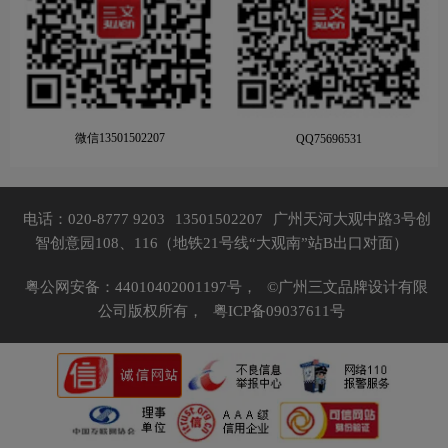
微信13501502207
QQ75696531
电话：020-8777 9203
13501502207
广州天河大观中路3号创
智创意园108、116（地铁21号线“大观南”站B出口对面）
粤公网安备：44010402001197号，
©广州三文品牌设计有限
公司版权所有，
粤ICP备09037611号