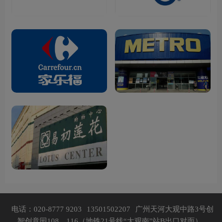
电话：020-8777 9203
13501502207
广州天河大观中路3号创
智创意园108、116（地铁21号线“大观南”站B出口对面）