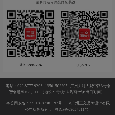
量身打造专属品牌包装设计
微信13501502207
QQ75696531
电话：020-8777 9203
13501502207
广州天河大观中路3号创
智创意园108、116（地铁21号线“大观南”站B出口对面）
粤公网安备：44010402001197号，
©广州三文品牌设计有限
公司版权所有，
粤ICP备09037611号