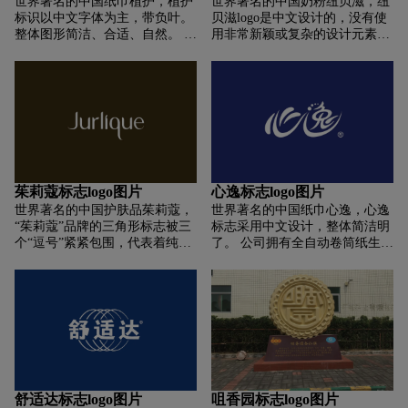
世界著名的中国纸巾植护，植护
世界著名的中国奶粉纽贝滋，纽
标识以中文字体为主，带负叶。
贝滋logo是中文设计的，没有使
整体图形简洁、合适、自然。 它
用非常新颖或复杂的设计元素，
是以“植护”纸提取系列产品为基
但在视觉效果上还是很不错的。
础的。 植护将立足于更多更好的
logo的颜色以蓝色为主，这样整
优质产品，与广大消费者一起享
体logo不会因为灰色调而显得死
受健康生活！
气沉沉。
茱莉蔻标志logo图片
心逸标志logo图片
世界著名的中国护肤品茱莉蔻，
世界著名的中国纸巾心逸，心逸
“茱莉蔻”品牌的三角形标志被三
标志采用中文设计，整体简洁明
个“逗号”紧紧包围，代表着纯
了。 公司拥有全自动卷筒纸生产
洁、正直和关怀。 这不仅是茱莉
线、全自动手帕纸生产线、全自
蔻的护肤理念，也是创始人克莱
动抽纸巾生产线、印花餐巾纸生
恩博士夫妇的生活理念和品牌经
产线。 公司秉承质量为本、诚信
营理念。 他们认为护肤品必须渗
为本的经营理念。
透人体皮肤的三层。 第一层皮肤
是内在的“精神”。 第二，皮肤是
感觉的“心脏”； 第三层皮肤是环
境中的“身体”。
舒适达标志logo图片
咀香园标志logo图片