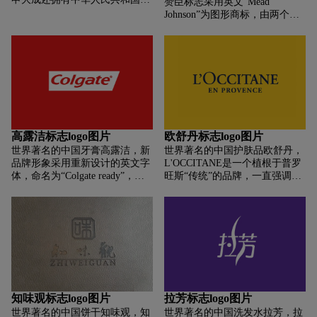
赞臣标志采用英文“Mead
务部颁发的“中华老字号”和“上海
Johnson”为图形商标，由两个同
市名优店”、“精神文明单位”、
勾图案环绕，简洁明了。
“放心店”、“信得过单位”等称
号。 市政府命名的“价格计量”和
“中国烹饪协会团体会员”。
高露洁标志logo图片
欧舒丹标志logo图片
世界著名的中国牙膏高露洁，新
世界著名的中国护肤品欧舒丹，
品牌形象采用重新设计的英文字
L'OCCITANE是一个植根于普罗
体，命名为“Colgate ready”，将
旺斯“传统”的品牌，一直强调独
用于全球宣传。 同时，该文本有
特的法式生活的生活艺术。 自始
四种不同的语言版本：西里尔字
至终，公司的基础深深植根于法
母、东欧字母、印地语字母（一
国南部、非洲和地中海沿岸地区
种结合了印度和尼泊尔的文本）
生产的优质产品。 欧舒丹创始人
和泰语字母。 从字体设计的角度
奥利维尔·鲍桑是香水界的代表
来看，这显然是一个挑战，如何
人物。 他拥有植物所需的丰富草
在不同的语言中呈现出相似的字
药知识。
体感觉。 下图说明了如何在不同
的语言中实现统一（从左到右，
知味观标志logo图片
拉芳标志logo图片
拉丁语、西里尔语、泰语和印地
世界著名的中国饼干知味观，知
世界著名的中国洗发水拉芳，拉
语）。