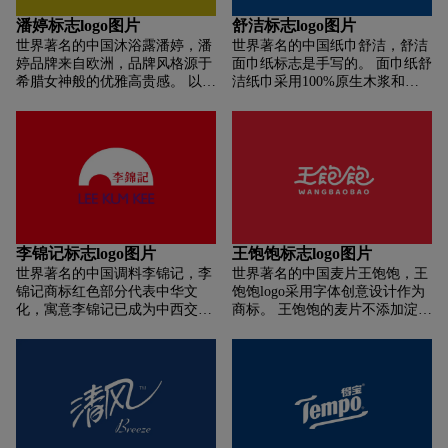
潘婷标志logo图片
舒洁标志logo图片
世界著名的中国沐浴露潘婷，潘
世界著名的中国纸巾舒洁，舒洁
婷品牌来自欧洲，品牌风格源于
面巾纸标志是手写的。 面巾纸舒
希腊女神般的优雅高贵感。 以地
洁纸巾采用100%原生木浆和特
中海微风为设计核心的全新品牌
殊软纤维。 用最柔软细致的纸
标志、潘婷形象的重生和新技术
巾，让你的心和家人舒服，时刻
的研发，让每个女人都能找到自
给自己和家人温暖和呵护。
己最独特的美，从而更快乐地感
受美好生活，新的时尚主张 “发
现独一无二的光彩”的诞生！
李锦记标志logo图片
王饱饱标志logo图片
世界著名的中国调料李锦记，李
世界著名的中国麦片王饱饱，王
锦记商标红色部分代表中华文
饱饱logo采用字体创意设计作为
化，寓意李锦记已成为中西交流
商标。 王饱饱的麦片不添加淀粉
的桥梁，以酱料调味品促进饮食
和米粉。 它在低温下烘烤 140
文化交流； 独特的紫色字体代表
分钟，以保留谷物的完整纤维含
李锦记“永恒的创业精神”。
量。 王饱饱在麦片中加入了大果
干和酸奶块； 添加益生元，增加
更多膳食纤维，改善肠道蠕动；
麦片中不添加蔗糖，使用甜菊苷
作为 0-cal 糖替代品。 减少卡路