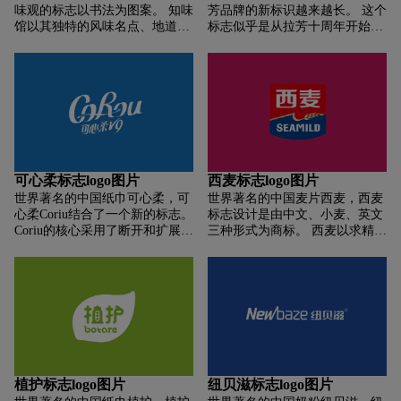
味观的标志以书法为图案。 知味
芳品牌的新标识越来越长。 这个
馆以其独特的风味名点、地道的
标志似乎是从拉芳十周年开始使
杭州菜、优良的服务品质和专业
用的。 它将法语名称“La
的设施设备，吸引了众多中外宾
Femme”音译为中文“拉芳”作为品
客领略知味观三味美食文化。 志
牌名称。 ” “拉芳”还蕴含着美丽
伟馆接待了众多政要和海内外各
女性的含义，充满了女性的柔情
界人士。 知味观在中国大陆及港
与柔情。同时，也传达出对中国
澳台地区乃至东南亚地区享有盛
发丝柔软的联想。拉芳品牌承载
誉。 是海内外宾客心目中的美食
着中国消费者对头发柔软度和柔
天堂。
顺度的追求。 对美好生活的向
往。
可心柔标志logo图片
西麦标志logo图片
世界著名的中国纸巾可心柔，可
世界著名的中国麦片西麦，西麦
心柔Coriu结合了一个新的标志。
标志设计是由中文、小麦、英文
Coriu的核心采用了断开和扩展的
三种形式为商标。 西麦以求精、
技术。 可心柔生产的“可心柔”牌
求强、求成长为首要任务，不盲
生活用纸，以其优良的品质和天
目追求扩张，以品质、服务、创
然、无添加的品质，逐渐走进千
新引领行业。 “打造行业标杆，
家万户。 它已成为一个受欢迎的
创百年品牌”是西麦孜孜不倦、
品牌。 公司2015年6月推出的
永恒追求的宏伟目标，是西麦发
“Coriu”V9婴儿柔软系列纸巾，
展的蓝图，是指引全体西迈人前
在国内更先进！
进的“灯塔”。
植护标志logo图片
纽贝滋标志logo图片