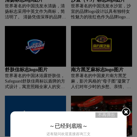
世界著名的中国洗发水清扬，清
世界著名的中国洗发水沙宣，沙
扬标志采用中英文作为商标，简
宣的品牌logo设计以具有独特女
洁明了。 清扬凭借深厚的品牌积
性魅力的玫红色作为品牌logo的
淀、专业的去屑技术和不断追求
主色调，给人温暖性感的感觉。
挑战的品牌精神，使清扬成为人
其品牌logo的字母设计与VS相
们心目中值得信赖的去屑品牌，
连，使整个logo更加紧凑、独
继续引领中国“无懈可击”的去屑
特、融合。 字母设计也非常大
潮流。
方。
舒肤佳标志logo图片
南方黑芝麻标志logo图片
世界著名的中国沐浴露舒肤佳，
世界著名的中国麦片南方黑芝
Safeguard舒肤佳商标以盾牌的方
麻，影片风格的“母子图”凝聚了
式设计，寓意照顾全家人的安
人们对年少时的乡愁、亲情、温
全。
暖、爱的永恒记忆。它是南方黑
芝麻品牌视觉识别系统的核心，
体现了南方黑芝麻“——浓香
——一缕暖”的品牌气质。黄色
给人温暖亲切的感觉。 “黄+黑”
不再弹出
的组合视觉效果，自然与“母子
～已经到底啦～
图”的怀旧风格融为一体。盒子
就像摄影的“取景器”，“捕捉”了
还有疑问欢迎直接咨询三文
几十年来南方黑芝麻的经典品牌