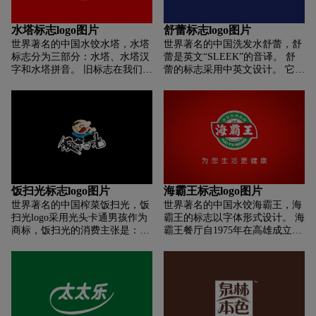
例。 调整后的新标识整体结构更
加和谐美观，强化了中盐集团的
水塔标志logo图片
舒蕾标志logo图片
行业龙头地位，品牌形象更加鲜
世界著名的中国水饺水塔，水塔
世界著名的中国洗发水舒蕾，舒
明大气。
标志分为三部分：水塔、水塔汉
蕾是英文“SLEEK”的音译。 舒
字和水塔拼音。 旧标志在我们核
蕾的标志采用中英文设计。 它简
心载体的应用中显示出它的弱
单明了。 其核心功能体现“自
点。 一、第一点：品牌名称和符
然、真我、健康、美丽”。 舒蕾
号不够突出。 一、第二点：由于
创立之初就倡导“植物萃取、滋
组件太多，内存会有分散。 化繁
养、健康美丽”的东方哲学，将
为简，注重符号提炼，强化品牌
领先的西方研发技术与东方智慧
记忆，降低品牌传播成本。 一、
相结合，通过多年的积累形成了
水塔积累的符号品牌是字塔图形
自己强大的产品研发技术体系。
+水塔。 首先对其进行重构组
探索和创新。
合，去掉水塔的拼音，简化塔图
饭扫光标志logo图片
海霸王标志logo图片
形，放大水塔名称，使其成为一
世界著名的中国榨菜饭扫光，饭
世界著名的中国水饺海霸王，海
个记忆整体，大大降低品牌的认
扫光logo采用光头卡通男孩作为
霸王的标志以字体形式设计。 海
知成本。 无论是单独呈现，还是
商标，饭扫光的消费主张是：健
霸王餐厅自1975年在高雄成立以
后期的载体应用，都能完美展现
康、活力、时尚先锋。饭扫光不
来，坚持“清”、“鲜”、“量”的原
品牌的识别优势。
同于传统辣酱（传统辣酱多以辣
则，强调“色、香、味、形”的可
椒为原料经过油炸而成），饭扫
得性，用美味与每一位顾客战斗
光属于泡椒工艺炒制而成，产品
，不定期从产地严格挑选新鲜美
地道美味，好吃不上火。
味的食材，开发时令创意美食，
以满足顾客的需求。