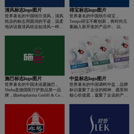
里，而不是营养。
清风标志logo图片
得宝标志logo图片
世界著名的中国纸巾清风，清风
世界著名的中国纸巾得宝，
纸业的标志用圆润的字迹，温柔
Tempo得宝不断创新，将时尚元
地诉说着清风纸业如清风一样具
素融入新开发的产品中。 以
有煽动性，给人一种愉悦的体
Tempo得宝艺术系列为例。 这是
验。 英文“breeze”取微风和轻风
一张以莫里斯花园和维多利亚阿
的意思。 整个设计给人一种春风
尔伯特博物馆为主题的纸巾。 包
拂面的感觉。
装呈现欧洲古典美学设计，灵感
来自世界顶级艺术设计博物馆，
由英国国宝大师威廉莫里斯撰
写。 色彩和图案的大胆运用，让
人眼前一亮。 独特的艺术图案和
无比浪漫的色彩，让人仿佛置身
施巴标志logo图片
中盐标志logo图片
于莫里斯花园的神秘之中。
世界著名的中国沐浴露施巴，
世界著名的中国调料中盐，品牌
Sheba是德国医疗护肤品第一品
标识凝聚了企业的精神、愿景和
牌，由sebapharma GmbH & Co.
核心价值观，凝聚了企业的产品
kg经营。 Sheba品牌理念：植根
特色和经营风格。 品牌标志设计
于健康肌肤pH5-5微酸性保护膜
应与企业文化高度契合，具有独
是德国施巴的护肤理念。
特的品牌记忆点。 主持人在保留
原标识主要特征的基础上，对中
盐集团品牌标识进行了微调：删
除了“CHINA SALT”的英文原内
容，优化“中盐”二字的应用比