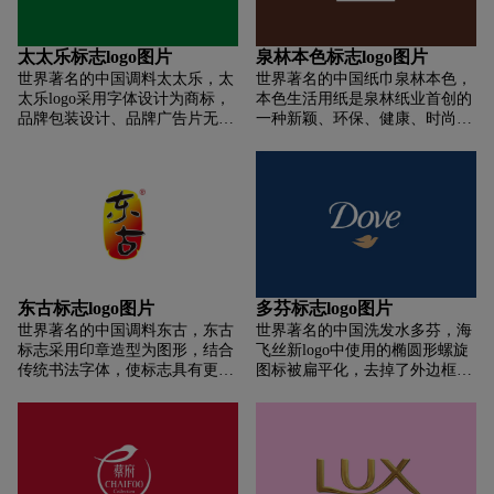
太太乐标志logo图片
泉林本色标志logo图片
世界著名的中国调料太太乐，太
世界著名的中国纸巾泉林本色，
太乐logo采用字体设计为商标，
本色生活用纸是泉林纸业首创的
品牌包装设计、品牌广告片无不
一种新颖、环保、健康、时尚的
体现时尚品牌特色，引领行业新
新产品。 它的出现，开启了中国
潮流。 时尚也是泰泰乐消费者的
生活用纸发展的新篇章。 更健康
特点，也是泰泰乐与消费者的内
更自然，让人们的身心更贴近自
在共鸣点。
然，带给人们回归自然的完美享
受，引领绿色、时尚、健康的消
费理念！ 展现自然色泽，展现原
汁原味。 产品越来越生态、更清
洁、更健康、更环保！
东古标志logo图片
多芬标志logo图片
世界著名的中国调料东古，东古
世界著名的中国洗发水多芬，海
标志采用印章造型为图形，结合
飞丝新logo中使用的椭圆形螺旋
传统书法字体，使标志具有更清
图标被扁平化，去掉了外边框的
晰的视觉识别风格；
银色笔触，内部的渐变蓝色统一
为单一颜色。 头肩和海飞丝的设
计保持不变。 有趣的是，我们发
现海飞思新logo的中文版和英文
版有很大的不同。 即图形中有弧
线。 有网友表示，更像是长发。