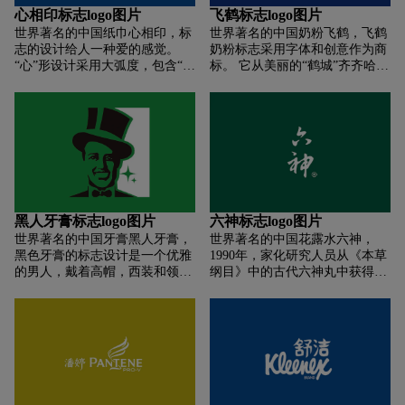
到黑牛食品正在一步步走向新的
心相印标志logo图片
飞鹤标志logo图片
辉煌。
世界著名的中国纸巾心相印，标
世界著名的中国奶粉飞鹤，飞鹤
志的设计给人一种爱的感觉。
奶粉标志采用字体和创意作为商
“心”形设计采用大弧度，包含“祥
标。 它从美丽的“鹤城”齐齐哈尔
银”二字。 “心”字中的一个点设
起飞。 迄今为止，已有50多年的
计成红桃心形，寓意新乡印刷纸
专业乳制品制造历史。 飞鹤专注
带给消费者最用心、最好的纸
于婴幼儿奶粉的研发和制造。
品，让消费者用得安心、放心。
字体设计优雅洒脱。 用心打造的
“心印”产品所带来的冷漠，给人
最直观的感受。 字体采用略带深
紫色的颜色，带来低调神秘的奢
华感。 “心印”追求时尚、高端，
黑人牙膏标志logo图片
六神标志logo图片
带来不一样的享受。 整个标志给
世界著名的中国牙膏黑人牙膏，
世界著名的中国花露水六神，
人以充满爱意且永不忘怀的视觉
黑色牙膏的标志设计是一个优雅
1990年，家化研究人员从《本草
冲击。
的男人，戴着高帽，西装和领
纲目》中的古代六神丸中获得灵
结，面带微笑，嘴里有一口洁白
感，将其提取成六神原液注入花
整齐的牙齿，突出了产品的属
露水中，“六神花露水”诞生了。
性。 经过黑白处理后，标志显得
六神品牌凭借“夏”和“中草药”双
更加简洁有特色，一目了然容易
重核心资产，以其独特鲜明的品
记住品牌标志。
牌定位和中国风的品牌文化内
涵，树立了强大的民族品牌形
象。