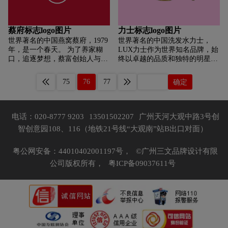
蔡府标志logo图片
力士标志logo图片
世界著名的中国燕窝蔡府，1979
世界著名的中国洗发水力士，
年，是一个春天。 为了养家糊
LUX力士作为世界知名品牌，始
口，追逐梦想，蔡富创始人与众
终以卓越的品质和独特的明星气
多无奈的潮人，毅然踏上了载着
质深入人心。 美丽不仅仅是少数
无数悲痛、泪水和梦想的红头
人的奢侈品，而是一种生活态
75
76
77
确定
船。 背井远离农村和南阳，而泰
度，一种不断进步、追求美的精
国是红头船停靠的地方……一次
神。 LUX力士争成为引领中国
偶然的机会，当他的父亲深入延
女性美丽自信的标志性品牌。
东参与采摘燕窝的工作时，他欣
电话：020-8777 9203
13501502207
广州天河大观中路3号创
喜若狂地发现，采摘 燕窝，已经
智创意园108、116（地铁21号线“大观南”站B出口对面）
成为他们开发的又一个生活空
间。 于是，父母千辛万苦，每天
进出燕洞，爬上几十米的竹梯，
粤公网安备：44010402001197号，
©广州三文品牌设计有限
才摘到晶莹剔透的燕窝。 超人追
公司版权所有，
粤ICP备09037611号
寻颜氏创业的蓝图，从此开始！