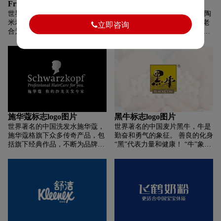
Friso美素佳儿标志logo图片
老干妈标志logo图片
形象。南方黑芝麻独创的“芝麻
世界著名的中国奶粉美素佳儿，
世界著名的中国调料老干妈，陶
字体”设计结合了芝麻植物的绿
米老头的logo设计制作以图文结
华碧老干妈的logo设计采用了老
立即咨询
叶和芝麻荚的形状，别具一格。
合为基础，图文紧密结合，形成
干妈的“陶华碧”头像加上椭圆形
南方黑芝麻品牌定位，不断提升
一个有机的整体。 标识中的图片
的轮廓设计。增加了辨识度。 在
黑芝麻产品价值，不断提升黑芝
出现在食品标识中，是一位面带
字体设计上，保留了之前的笔触
麻产业地位。南方黑芝麻糊，用
微笑、戴着头巾的老人，一只手
结构，采用了更时尚的笔法，在
热水冲泡，散发出温暖的香气，
拿着两捆麦穗，另一只手竖起大
“老”的基础上加入了辣椒，呼应
让人口中甘甜，心里暖暖的。南
拇指，似乎很有视觉冲击感。 麦
了老干妈的辣椒酱产品。
方黑芝麻就像老朋友一样。不管
穗反映了米先生的主要成分，竖
多少年过去了，细细品味依然是
起的大拇指表达了对米先生食物
记忆中熟悉的味道。
的赞美。 文字“米老人”设置为红
色。 鲜艳的红色代表米老爷子是
施华蔻标志logo图片
黑牛标志logo图片
红色的，但“米老爷子”三个字却
世界著名的中国洗发水施华蔻，
世界著名的中国麦片黑牛，牛是
因为红色而格外醒目。 从米老头
施华蔻格旗下众多传奇产品，包
勤奋和勇气的象征。 善良的化身
的食品标识中，我们可以了解到
括旗下经典作品，不断为品牌书
“黑”代表力量和健康！ “牛”象征
米老头的食物是由农民叔叔种下
写美发神话。 广为人知的施华蔻
吉祥幸福！ 黑牛食品的名称简洁
的谷物制成的。 它绝对美味又健
“黑人头”标志不仅覆盖了每一件
明了。 名称字体采用传统艺术
康。 吃米先生的食物是你正确的
产品，还出现在电视广告中。 随
字。 文笔铿锵有力，刚柔相济，
选择。 它不仅让您满意，而且让
着品牌的成功和好评，“施华
体现了一种勤奋务实的企业精
您感到舒适。
蔻，你的美发美发专家”的品牌
神。 同时也体现了企业不可阻挡
口号广受好评。
的强劲发展势头。 字形上加了一
层艺术线条，展现了企业的勃勃
生机和顽强的生命力，让人感受