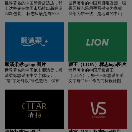
世界著名的中国牙膏舒适达，舒
世界著名的中国月饼咀香园，咀
士达率先在德国市场推出新标识
香园标志采用手写书法为商标，
和新包装。 标志应该是自2003年
底部为饼干状。是地道的中山特
推出四环标准以来最大的一次变
产，百年金字招牌。 1997年《中
化。18年前，康达推出了四个重
山志》记载民国七年（1918年）
叠的圆圈、四个环和蓝色字样相
大事：石七嘴香杏仁饼，香甜松
互嵌套的商标。 虽然戒指在2012
散，成为香山特产，因此正式开
年改成了银灰色，但变化并不是
店扩大销售，被誉为“咀香园杏
太大。 舒适似乎正在放弃戒指设
仁糕之家”。从此，咀香园正式
计。 在最新的产品中，新的标志
挂牌登记，成为杏仁饼的始祖，
将被漂亮的s曲线所取代。 字符
有“齿颊留香”的美誉。咀香园历
标记和新图标都添加了亮蓝色渐
经中山百年沧桑，不断创新发
顺清柔标志logo图片
狮王（LION）标志logo图片
变。 而且，在数字环境下，图形
展，畅销海内外，深得消费者好
世界著名的中国纸巾顺清柔，顺
世界著名的中国牙膏狮王
就像是保护牙龈的能量棒，不断
评。仿佛成为了中山这个兄弟城
清柔标志采用中文字体设计。
（LION），狮子王标志采用英
变换颜色。 Comfort 的新标志比
市的名片。
“清”字始终以“绿色造纸、保护环
文字母“Lion”作为商标设计图
以前简单多了，图形将成为新包
境”为己任。 “柔”字装饰有两个
形，标志颜色为绿色。 绿色代表
装的一大亮点。 我更喜欢新颜
加长的钩子和一个钩子旁边的蝴
清新、安全、舒适、自然、环
色。 明亮的蓝色给人一种安静优
蝶，黑色和橙色都有，销量很
保、成长、活力、青春和放松。
雅的氛围。
大。
绿色也意味着无污染和健康。 它
是一种常见的环境色。
清扬标志logo图片
沙宣（VS）标志logo图片