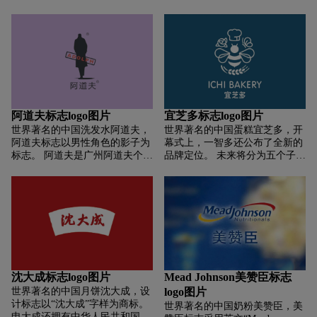
（C'CHOICE）标志采用中文设
个有机的整体。 标识中的图片出
计，标志简洁明了。
现在食品标识中，是一位面带微
笑、戴着头巾的老人，一只手拿
着两捆麦穗，另一只手竖起大拇
指，似乎很有视觉冲击感。 麦穗
反映了米先生的主要成分，竖起
的大拇指表达了对米先生食物的
赞美。 文字“米老人”设置为红
色。 鲜艳的红色代表米老爷子是
阿道夫标志logo图片
宜芝多标志logo图片
红色的，但“米老爷子”三个字却
世界著名的中国洗发水阿道夫，
世界著名的中国蛋糕宜芝多，开
因为红色而格外醒目。 从米老头
阿道夫标志以男性角色的影子为
幕式上，一智多还公布了全新的
的食品标识中，我们可以了解到
标志。 阿道夫是广州阿道夫个人
品牌定位。 未来将分为五个子品
米老头的食物是由农民叔叔种下
护理用品有限公司旗下的高端香
牌，包括现做面包、地铁快车、
的谷物制成的。 它绝对美味又健
氛洗涤品牌，品牌创始人陈殿
白领轻食、精致甜点和高档巧克
康。 吃米先生的食物是你正确的
松，在游历欧洲时，有幸与西班
力。 曾负责设计台湾高铁识别系
选择。 它不仅让您满意，而且让
牙调香师阿道夫·马丁斯·甘宁相
统王德川及微热小山品牌形象的
您感到舒适。
遇。配制出能唤醒人们情感的经
设计师谢振顺受邀亲临上海工
典风味。 这种高度辨别的情感味
作。
道被定义为“爱的味道”。 创始人
希望延续爱情的味道，纪念他的
朋友。 此后，阿道夫品牌不时出
沈大成标志logo图片
Mead Johnson美赞臣标志
现。
世界著名的中国月饼沈大成，设
logo图片
计标志以“沈大成”字样为商标。
世界著名的中国奶粉美赞臣，美
申大成还拥有中华人民共和国商