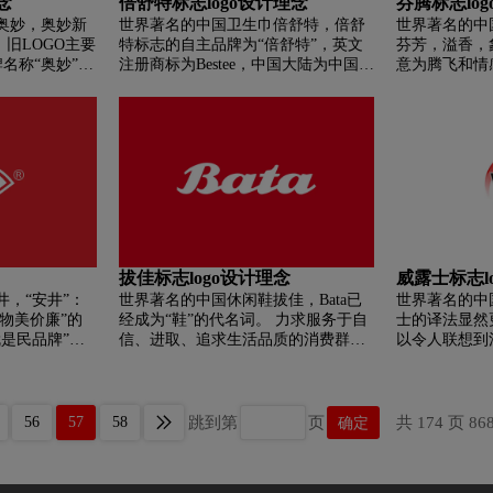
念
倍舒特标志logo设计理念
芬腾标志log
奥妙，奥妙新
世界著名的中国卫生巾倍舒特，倍舒
世界著名的中
，旧LOGO主要
特标志的自主品牌为“倍舒特”，英文
芬芳，溢香，
名称“奥妙”并
注册商标为Bestee，中国大陆为中国驰
意为腾飞和情
式呈现.新
名商标。 “超强吸水真防漏”是它的主
“芬腾”为品
元素上进行了
要卖点。 产品具有第三代超吸水蓝
由的家居生活
字通过光泽形式
芯，具有瞬间吸水、海量吸水、高效
为立体以及具
锁水的特点。
上立体质感以
处理，变得更
会发现LOGO
中还加入小水
强。颜色由原
色也变得更加亮
拔佳标志logo设计理念
威露士标志l
，“安井”：
世界著名的中国休闲鞋拔佳，Bata已
世界著名的中
“物美价廉”的
经成为“鞋”的代名词。 力求服务于自
士的译法显然
是民品牌”的
信、进取、追求生活品质的消费群
以令人联想到
”：安乐源于享
体，打造舒适、优雅、简洁、直接、
健康卫士等，
活的生活态
时尚的经典商务休闲鞋； 哪里有土
么意义，并且
吉人快乐的工作态
地，哪里就有巴塔的足迹。 可见巴塔
权威的译法。
色：代表“绿
鞋不错。 2014年秋季皮鞋新款，以软
应的中文词语
跳到第
页
共 174 页 86
56
57
58
确定
气质。 品牌
皮、软皮、软皮为特色，保证了男鞋
时候也是可以
纹：代表“家
秋季优雅的外观。 没有太多拖沓累赘
牌个性。
的细节，展现了现代男士的简约稳重