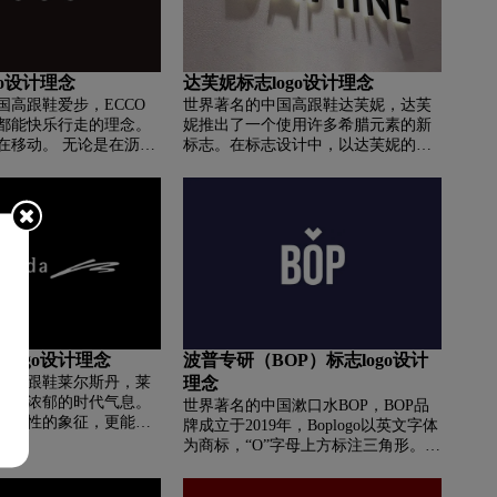
女鞋品牌的国际视野和
国内外享有盛誉的富派阿胶得以不断
因为此，依思Q于十周
发扬光大。
具有国际范儿的新
 Q”，它不仅在读音上与中文
go设计理念
达芙妮标志logo设计理念
”十分接近，其中的Q也正
国高跟鞋爱步，ECCO
世界著名的中国高跟鞋达芙妮，达芙
T (追求)”的缩写，体现
都能快乐行走的理念。
妮推出了一个使用许多希腊元素的新
新 (QUEST TO
在移动。 无论是在沥
标志。在标志设计中，以达芙妮的
理念。同时It’s Q还是一
头、草地、陆地还是冰
D“达芙妮”为基本元素，其他字母与编
he answer of fashion?
果没有真正的重力负
织、河流、月桂、弓箭、竖琴等融为
最优解，Q就是答案，It’s
、40 块肌肉和 224 根
一体。不久前，达芙妮宣布再次升级
，集品牌时尚内涵和求新
不了。 为了让您的双脚
品牌.全新升级后，品牌标志中的中文
“It’s Q”也是依思Q时
Ecco 鞋都最适合为您的
名称“达芙妮”和图形元素被完全去
解.
运动所需的支撑。 此
除。只剩下一行“达芙妮”极其简洁的
革、坚韧的材质和轻盈
无衬线英文字母。达芙妮全新形象将
证了鞋子的轻盈，提供
更加时尚前卫，以新颖前卫的年轻姿
，让您消耗最少的能量
态释放品牌属性，告别“从众”的传统
运动。 当您不再喜欢穿
潮流，诠释与众不同的潮流ID，构建
logo设计理念
波普专研（BOP）标志logo设计
 的目标就实现了。 这是
多元化新零售空间对于追求自我和个
国高跟鞋莱尔斯丹，莱
理念
理念。 远见是实现梦想的
性的90后。除了品牌升级，达芙妮还
具有浓郁的时代气息。
CCO的目标是成为世界
升级了旗舰店的装修风格。整个空间
世界著名的中国漱口水BOP，BOP品
和个性的象征，更能激
公司。
以黑、白、灰为主色调。在充满未来
牌成立于2019年，Boplogo以英文字体
潮流触角。 从选材、色
感的normcore风格的基础上，加入清
为商标，“O”字母上方标注三角形。
作，Le Saunda对产
新淡雅的山茱萸粉，增添一抹女性独
BOP基于成分有效性和低刺激配方体
质、工艺都有着严格的
有的柔情。
系，专注于植物活性成分，提供纯净