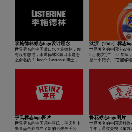
广岛。 他一生只做一件事 Calbee。
李施德林标志logo设计理念
汰渍（Tide）标志l
世界著名的中国漱口水李施德林，你
世界著名的中国洗衣液
有没有想过，李世德林®漱口水是怎
logo把文字“Tide”
么命名的？ Joseph Lawrence 博士，
是一个靶子。“它能够
Lee schdring ® 漱口水的创始人想以一
其是那些顽固污渍，边
位开创消毒剂的科学家的名字命名他
能命中，就像治疗癌症
的工作。 英国外科医生约瑟夫·李斯
疗法一样。”在加上把Ti
特博士成为第一位在用粉末消毒剂消
渍”，更是神来之笔。“
毒的地下室进行手术的医生。 结果是
也把符号的所指（它代
什么？ 更多的患者幸存下来。 受此启
解释了，即汰去污渍。
发，劳伦斯创造了自己独特的配方，
可以完美地杀死组织中的细菌，就像
在你嘴里发现的细菌一样。
亨氏标志logo图片
鲁花标志logo图片
世界著名的中国调料亨氏，亨氏和卡
世界著名的中国调料鲁花
夫食品合并成立了新的卡夫亨氏公
半年，通过央视《东方