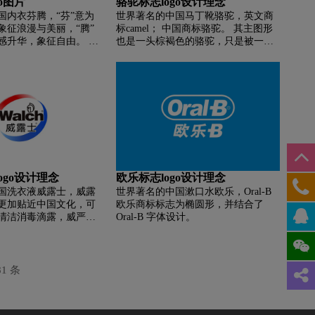
o图片
骆驼标志logo设计理念
国内衣芬腾，“芬”意为
世界著名的中国马丁靴骆驼，英文商
象征浪漫与美丽，“腾”
标camel； 中国商标骆驼。 其主图形
感升华，象征自由。 以
也是一头棕褐色的骆驼，只是被一个
牌，寓意浪漫、美好、自
圆圈包围着。 为了更好地满足消费者
。
的审美和艺术观，品牌标志中去掉了
圆圈。
ogo设计理念
欧乐标志logo设计理念
国洗衣液威露士，威露
世界著名的中国漱口水欧乐，Oral-B
更加贴近中国文化，可
欧乐商标标志为椭圆形，并结合了
清洁消毒滴露，威严的
Oral-B 字体设计。
而瓦尔希则体现不出什
瓦尔希本身也不是什么
即使商标文字本身有对
，在商标翻译过程中有
81 条
不采用的。