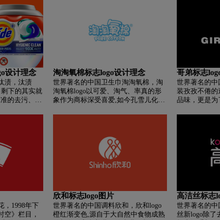
品牌将更加现代，时尚与流行更多的
要求。 精益
“时尚都会”流行元素与“流行色彩”以
产品能够与时
及进口的主材及配饰，强化了品牌整
品牌对高品质
体的品质感与时尚感，带来一个优雅
了消费者对品
与时尚并存的崭新形象!
就是小编为大家
关资料。 希
助，让你对Le 
面的了解。
ogo设计理念
淘淘氧棉标志logo设计理念
哥弟标志lo
汰渍，汰渍
世界著名的中国卫生巾淘淘氧棉，淘
世界著名的中
拿掉，剩下的其实就
淘氧棉logo以可爱、淘气、率真的形
装孜孜不倦的
精准的去污、尤
象作为商标深受喜爱,如今孔雪儿化身
品味，更是为
角污渍，它也
最美的女性安全守护天使,鼓励年轻一
译真、善、美
的靶向细胞治
代女性努力追逐梦想,同时用更加自律
洁、清晰、大
de音译为“汰
的人生态度,在浮躁的世界里,用踏实的
合，汉字流畅
汰渍”这两个字
努力给自己安全感,一同逐梦,尽情展现
“girdear”
表的概念）给
与众不同的独特魅力!
和白色的使用
流行，但也有
意着创始人兄
耘的理念，以
的情感寄托。
欣和标志logo图片
高洁丝标志l
，1998年下
世界著名的中国调料欣和，欣和logo
世界著名的中
时空》栏目，
橙红渐变色,源自于大自然中食物成熟
丝新logo除