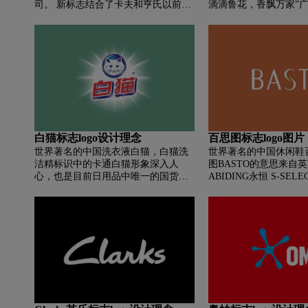
司。 新标志结合了卡夫和亨氏以前标
滴滴鲁花，香飘万家”
志的字体样式和颜色匹配。 充分说明
推介，成为第一品牌 
这是一家两大品牌合并的公司——没
视做广告。 2000年，
错，体现的太全了。 您可以一目了然
闻联播》金标栏目投放
地看到过去和现在的生活。 但是为什
花，香飘万家”的广告
么亨氏没有变，卡夫没有变呢？
庭。 鲁华品牌驰名中
2003年1月，鲁花花生
民大会堂国宴油”，这
成为中国花生油第一品
白猫标志logo设计理念
百思图标志logo图片
世界著名的中国洗衣液白猫，白猫洗
世界著名的中国休闲鞋
洁精标识中的卡通白猫形象深入人
图BASTO的意思来自英
心，也是目前日用品中唯一的国货。
ABIDING永恒 S-SELE
通过对比新旧包装上的logo，我们可
TASTEFUL雅致 O-O
以发现，原本凶猛的奶白色小猫变得
因此，百思图寓意着追
友好了许多。 为了适应数字时代，猫
标志，恒久、执着、精
的卡通形象被简化为轮廓的阴影部
和进取。百思图品牌的
分，并加入了三维渐变的效果，使其
是将高科技、高品质的
在产品中更加醒目。 这个立体logo早
自然，与高水准的设计
在2010年就已经使用了，但是后期在
颜色细节上做了几个版本的优化和微
调，去年白猫品牌logo把底部的文字
改成了“白猫” 无衬线英文字母的形