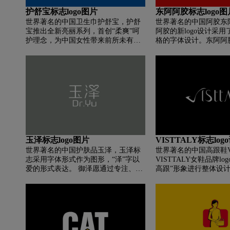
视觉感觉温暖，与卫生巾颜色一致；
护舒宝标志logo图片
东阿阿胶标志logo图
云为布白色，与两者相呼应，避免单
世界著名的中国卫生巾护舒宝，护舒
世界著名的中国阿胶东
一色彩，使整体清新自由的色调更加
宝推出全新亮丽系列，首创“柔爽”呵
阿胶的新logo设计采
统一。
护理念，为中国女性带来前所未有的
格的字体设计。东阿阿
舒适体验和非凡的防漏保护，全面满
成一个方形印章。 印
足柔软、干爽、透气、防护四大指标
阿胶拼音名称“dongeej
方式，并给予中国女性珠宝般的爱与
deej。 新logo的整
关怀。 护舒宝不断努力，为中国不同
因为这个新logo设计
年龄段的女性提供优质的服务和个人
设计，同时也融合了印
卫生用品。 胡书宝深信，女人的“月
以总体来说比旧版logo
亮”当“月亮”时是幸福的。
玉泽标志logo图片
VISTTALY标志lo
世界著名的中国护肤品玉泽，玉泽标
世界著名的中国高跟鞋VI
志采用字体形式作为图形，“泽”字以
VISTTALY女鞋品牌lo
爱的形式表达。 御泽愿通过专注、严
高跟”形象进行整体设计。
谨不懈的研发，守护肌肤健康，助力
二字母可以解读为“侧高
肌肤再生！
突出行业属性。 侧跟
灵活、俏皮和时尚带动
计，融入每一个笔触，
衬线精神，独特设计小
风格。 笔画细，字间距小