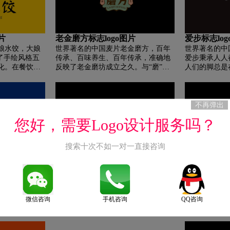
简约。
居、婴儿用品、母婴护理、贴身衣
了依思Q时尚
物、服饰等七大产品品类。 和家纺产
战略目标。正
品，引领令人安心、快乐和可持续的
年之际推出了
全棉生活方式。
logo“It’s
片
老金磨方标志logo图片
爱步标志lo
名称“依思Q
娘水饺，大娘
世界著名的中国麦片老金磨方，百年
世界著名的中
是英文“QUES
了手绘风格五
传承、百味养生、百年传承，准确地
爱步秉承人人
了依思Q“不断求
化。在餐饮品
反映了老金磨坊成立之久。与“磨”字
人们的脚总是
NEW)”的品牌
的时候，大娘
一起，给人一种沧桑感，让人对著名
青、沙子、石
个解答，What’s t
形象具象化。
的金磨的历史有了一定的了解，产生
面上行走，如
It’s Q!时尚
了之前的红色
厚重感和信任感，令人向往。三代传
荷，52 块骨头
Q!不得不说
宣布再次品牌
承，产品是什么？百味保健解决了以
肌腱什么也做
不再弹出
理念的全新logo
的背影女性来
上疑惑。老金磨的产品口味多，味美
更轻松，每双 
尚女鞋的最优
您好，需要Logo设计服务吗？
官方对此次品
清香，具有保健作用。一百年的传承
双脚提供自然
：“用一次转身
和健康保护。简洁明了，朗朗上口，
外，柔软的皮
表白’。logo
给人留下了不可磨灭的老金印象。三
的防震鞋底保
搜索十次不如一对一直接咨询
风风雨雨的日
代磨，百年名作坊，三代，三代传
最佳的舒适度
您身边。”
承：磨，精研细磨：百年老字坊，百
却获得舒适的
计理念
艾芙伊迪标志logo设计理念
莱尔斯丹标志
年名作坊，百年金磨老金磨，始建于
鞋时，Ecco
蓝月亮，蓝月
世界著名的中国高跟鞋艾芙伊迪，
世界著名的中
1912年，彰显悠久传承老金磨坊。整
Ecco一贯的
感流畅。 这些
FED品牌出自意大利制鞋大师之手
尔斯丹的设计
个案例蕴含着深厚的历史传承感，对
重要因素。 E
”字最后一笔勾
笔，秉承意大利传统制鞋工艺对品质
它不仅是潮流
老金中房进行了全面的描述。无论是
上最好的制鞋
微信咨询
手机咨询
QQ咨询
月如夜空中初
和设计一丝不苟的坚持，在简约的风
发个人顾客的
从历史传承还是细心钻研，都能在顾
。 堪称神笔。
格中追求完美的品质，塑造表现自
彩到先进的工艺制
客心中烙下对老金的深刻印象。
信、优雅的职场女性形象。未来FED
品的造型、品