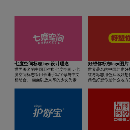
七度空间标志logo设计理念
好想你标志logo图片
世界著名的中国卫生巾七度空间，七
世界著名的中国红枣好
度空间标志采用卡通手写字母与中文
红枣标志用色延续好想
相结合。 画面以放风筝的少女为素
两色好想你是什么地方
材，以天蓝色为背景。 风筝是七度空
切、随和的视觉感受。
间卫生巾仿制状态。 方向是从右上角
到左下角。 线被女孩的手握着。 少女
形象不出现，拉扯动作有力。 云上的
风筝卫生巾是天然的。 左上角有阳
光，底部有企业品牌标志。 高高的风
筝和空中的云彩暗示了产品的轻盈，
而放风筝则象征着自由和个性。 整体
颜色为天蓝色，象征着纯洁和自由。