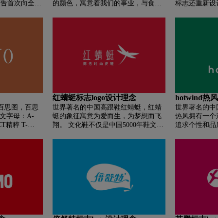
广告首次向全国
的颜色，寓意着我们的事业，与食物
标志还重新设计了“K
中国食用油在央
息息相关。也代表着盛宴的欢乐，寓
的字样。 “Ko
鲁华在央视《新
意着我们通过食物给每个家庭带来欢
二为一，形成
广告。 滴滴鲁
乐。圆圈与曲线,外侧圆圈代表全世
号。 汉字变
走进全国亿万家
界，配合内部的交织曲线，共同勾勒
没有看到带有
外，深入人心。
出一家人自豪地携手并肩、站成一排
油被指定为“人
的形象。花苞的形状,位于前置居中位
也标志着鲁花已
置的图标，传达出优质食材是任何一
牌。
个强大、健康家庭的根本，对于像欣
和这样致力于通过食物改善家人生活
的公司，尤为贴切。
红蜻蜓标志logo设计理念
hotwind
百思图，百思
世界著名的中国高跟鞋红蜻蜓，红蜻
世界著名的中国
文字母：A-
蜓的象征寓意为爱而生，为梦想而飞
热风拥有一个
CT精粹 T-
翔。 文化鞋不仅是中国5000年鞋文化
追求个性和品
NGOING进取。
的沉淀和精髓，更是红蜻蜓20年的梦
体，同时注重
求永恒的佳图
想鞋。 作为红蜻蜓独有的品牌基因，
们提供产品、
辟，保持优雅
“文化”也彰显了民营企业还原和传承
平易近人的时
设计宗旨，就
中国历史文化的决心：“从鞋文化到文
hotwind 
产品与美丽的
化鞋”。 红蜻蜓的文化鞋将丰富品牌
活、注重个人
紧密结合。
内涵和行业厚度。
比的稳定消费群体
力于为客户提
购物环境、实
务。