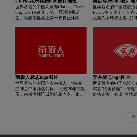
Clarks其乐标志logo设计理念
奥妙标志logo设计理
式。 看来这就是走向国际的趋势~
世界著名的中国高跟鞋Clarks，Clarks
世界著名的中国洗衣液
originals 1950 年，第一只沙漠靴诞
LOGO变立体了！首先
生，标志着世界上第一双真正休闲鞋
元素为水珠状图形+品牌
的问世。 克拉克斯的起源就是从那时
以线条描边的扁平风形
开始的。 几十年坚持个性与原创，是
LOGO则是在原来水珠
一个以经典创造时尚，以时尚不断演
纹理质感的填充,而文
绎经典的品牌。
设计的处理整体变得更
识别度了.字体除了加
外，也进行微微拉长的
加“苗条”细心的朋友就
形状也进行了调整，其
滴的元素，让立体感更
本的红色变成橙色,蓝
南极人标志logo图片
安井标志logo图片
眼了！
世界著名的中国内衣南极人，“南极”
世界著名的中国水饺安井
品牌是中国驰名商标。 经过20年的发
寓意“物美价廉”，体现
展，南极洲现已成为跨越内衣、家
价格定位，突出“名牌就
纺、男女装、母婴用品等超级品类的
品牌建设理念。 “安井
民族家庭品牌，囊括了大量日常生活
受，意为享受美食和生
所需的高性价比产品， 更符合中国人
度； An+joy代表安
的消费习惯。
度。 品牌主色调——绿
色、健康、安全”的品牌
形象的载体——绿色格
常、温馨、和谐”的品