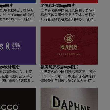
ogo图片
老恒和标志logo图片
国调料味好美，味好美
世界著名的中国榨菜老恒和，老恒和
 M. McCormick名为稍
标志字体采用传统书法字体，使标志
“MC”1926年，味好美
具有更清晰的视觉识别风格； 值得一
庭消费者的零售业务。
提的是，老恒和标志的字体下方为圆
好美一直是沃尔玛、家
形，书写哲学造就了清闲风。 其实这
等国际知名连锁超市和
是对原包装广泛使用的弧线的延续，
第一畅销品牌之一。
只是进一步变形和改进，线条也变得
更加柔和。 祥云设计的加入也让整个
logo的形象俏皮生动。
ogo设计理念
福牌阿胶标志logo图片
国高跟鞋依思Q，时尚
世界著名的中国阿胶福牌阿胶，同治
Q在厦门国际会议中心
十年（1871年），朝廷派使者到东阿
年·倾听未来”品牌盛典。
镇监督生产阿胶，称为“九天贡胶”。
揭幕全新的logo“It’s
御赐“福”字被东阿镇的胶工所使用，
思Q历经十年发展以来首
成为正宗阿胶的标志。 其中包括邓氏
品牌logo。其品牌总
“树德堂”的“手折子”和用在阿胶上的
，依思Q十年的品牌之
“福”标记。 1970年代末，“福”字在国
秘诀就是不断破立求
家工商总局注册，成为山东福胶集团
略起始的时候，就确立
的专有商标。 这样，上个世纪以来在