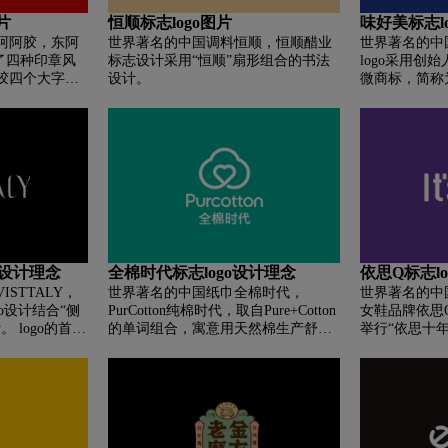
来，让原本很简单的设计在视觉感受
片
恒顺标志logo图片
味好美标志l
上多了一层立体感和空间感，充分利
阿阿胶，东阿
世界著名的中国调料恒顺，恒顺醋业
世界著名的中
用了产品本身形状的变化形式 平面设
用了四种印章风
标志设计采用“恒顺”扇形组合的书法
logo采用创始人
计，也非常符合产品主题。
胶四个大字组
设计。
微商标，简称为
章下方加有东阿
开始了面向家
iao”的首字母
迄今为止，味
体颜色搭配红色，
乐福、麦德龙
整体采用了篆字
超市的调味品
章的元素，所
更迷人。
go设计理念
全棉时代标志logo设计理念
依思Q标志l
STTALY，
世界著名的中国纸巾全棉时代，
世界著名的中
go设计结合“侧
PurCotton纯棉时代，取自Pure+Cotton
女鞋品牌依思
 logo的首、
的单词组合，寓意用天然棉生产舒
举行“依思十
跟”的形象，
适、健康、环保的高品质生活护理产
在活动现场依思Q
高跟鞋的优雅、
品。 传承母公司稳健医疗30年医疗底
Q”，这是依
整体风格的设
蕴，全棉时代以“全棉改变世界”为愿
度更换英文名和
整体采用现代
景。 从一粒棉开始，创新研发纯棉软
裁罗少强表示
衬线体现整体
巾、奈斯公主卫生巾、奈斯婴儿棉尿
路铸就的成功
，整个logo
布三大核心产品，以及个人护理家
新，在品牌战