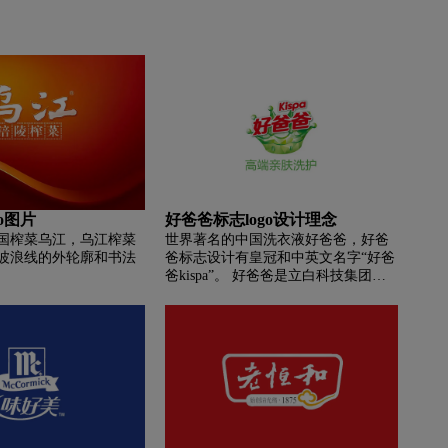
o图片
好爸爸标志logo设计理念
国榨菜乌江，乌江榨菜
世界著名的中国洗衣液好爸爸，好爸
波浪线的外轮廓和书法
爸标志设计有皇冠和中英文名字“好爸
。
爸kispa”。 好爸爸是立白科技集团旗
下的高端护肤品牌。 好爸爸一直以亲
肤无刺激的强大功能着称，适合婴儿
和贴身衣物。 好爸爸关注有孩子家庭
的洗涤护理，致力于提供亲肤、低敏
感、安全健康的高端洗涤护理产品。
给孩子安全保障，让家长放心选择。