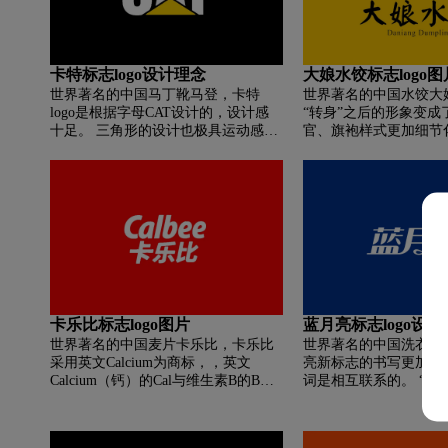
英文字体设计力求时尚
卡特标志logo设计理念
大娘水饺标志logo图
世界著名的中国马丁靴马登，卡特
世界著名的中国水饺大
logo是根据字母CAT设计的，设计感
“转身”之后的形象变成
十足。 三角形的设计也极具运动感。
官、旗袍样式更加细节
那些年，卡特作为耐克shox系列代言
牌努力将LOGO抽象化
人，在每一双shox系列的篮球鞋上都
水饺反其道而行之将IP
能找到这个LOGO。
全新的LOGO继续沿用
主色调，大娘水饺官方
形象升级，将LOGO中
了一个华丽的“转身”。
牌LOGO的更新介绍称
的拥抱，跟你来一场‘爱的
更新，只为告诉你，在
子里，大娘愿意一直在
卡乐比标志logo图片
蓝月亮标志logo设
世界著名的中国麦片卡乐比，卡乐比
世界著名的中国洗衣液
采用英文Calcium为商标，，英文
亮新标志的书写更加动
Calcium（钙）的Cal与维生素B的B发
词是相互联系的。 “亮
音相结合。 寓意：做出更多有助于健
勒出一弯新月，寓意蓝
康的食品。 日本著名企业家松下
升的月亮一样充满生机
（1912/7/15-2003/10/28）出生于日本