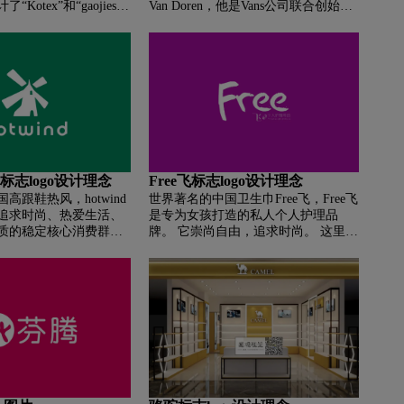
otex”和“gaojiesi”
Van Doren，他是Vans公司联合创始人
tex”中的“OT”巧妙地合
之一James Van Doren（詹姆斯·范·多
了代表女性的“♀”符
伦）的儿子， 起初，这个标志出现在
得圆润有弹性。 但是，还
绘图板上，然后它开始被广泛应用于
新标志的包装。
鞋子上。 老版的Vans标志是纯印刷
的，字体是修改版的Helvetica。 该字
体创建于上世纪中叶，并在 1970 年代
广泛用于商业目的。 它是一种简单的
无衬线字体。 该标志最大的特点是V
的右端线延伸到了ANS三个字母的上
方。 它代表了一种对不寻常的愤世嫉
热风标志logo设计理念
Free飞标志logo设计理念
俗的生活态度的追求。 2016年，设计
高跟鞋热风，hotwind
世界著名的中国卫生巾Free飞，Free飞
师将“vans”一词改为红色。 鲜红色象
追求时尚、热爱生活、
是专为女孩打造的私人个人护理品
征着欢乐、活力、力量和激情。 它代
质的稳定核心消费群
牌。 它崇尚自由，追求时尚。 这里也
表极限运动，如滑板、滑雪板和冲
卓越品质，并持续为他
充斥着不羁狂妄的年轻人。 自由·飞
浪。 白色传达纯洁精致的美。
快乐生活的购物环境、
将创新融入品牌骨髓。 随着新技术、
尚品质和品质 服务。
新科技的诞生，不断创新，致力于为
热风拥有追求时尚、热爱生
女孩群体带来舒适的呵护。
风格和品质、注重性价
。 hotwind 热风致
供时尚的产品、愉快的
惠的价格和优质的服