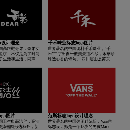
求精的执着，不仅意味着
高效的专业口腔护理产品。
尚保持同步，更诠释了
生活方式的看法，回应
质的认可和诉求。 以上
介绍的关于lesdan的相
望能对感兴趣的你有所帮
Saunda品牌有一个更全
go设计理念
千禾味业标志logo图片
国高跟鞋哥弟，哥弟女
世界著名的中国调料千禾味业，“千
追求，不仅是为了时尚
禾”二字出自千般美景道不尽，禾草珍
了生活和生活，同声传
珠透心香的诗句。 四川眉山是苏东坡
。 哥弟的标志整体简
和前河的故乡。 “千禾”字标志来自苏
方。 其设计为中英文结
东坡的书法收藏。 苏东坡浩瀚的诗书
融合。 英文是
画食谱，或清新豪放，或朴实朴素，
，发音最接近“哥弟”。 黑色
蕴含着世间浩瀚的大义、真挚深情的
是标准和标准的。 虽然
艺术美感和对生态食物的追求，历经
着极好的视觉感受，寓
千年。 以融合天地精神的“千禾”，做
弟的一心一意、辛勤耕
出让人放心的食物，酿造出更好的味
及家庭和睦、永不分离
道，无疑是对东坡魅力的传承。
ogo图片
范斯标志logo设计理念
国卫生巾高洁丝，高洁
世界著名的中国休闲鞋范斯，Vans的
了去掉椭圆形边框外，新
标志设计师是一个13岁的男孩Mark