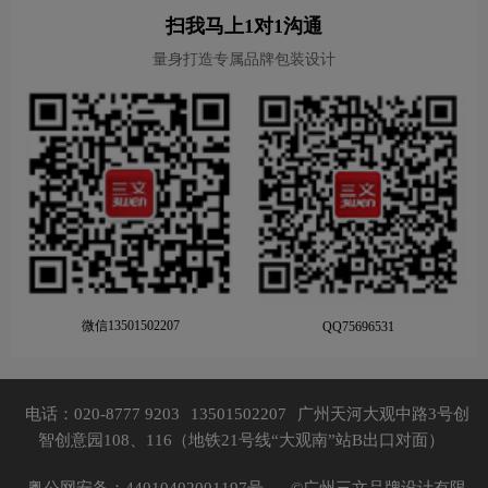
扫我马上1对1沟通
量身打造专属品牌包装设计
微信13501502207
QQ75696531
电话：020-8777 9203
13501502207
广州天河大观中路3号创
智创意园108、116（地铁21号线“大观南”站B出口对面）
粤公网安备：44010402001197号，
©广州三文品牌设计有限