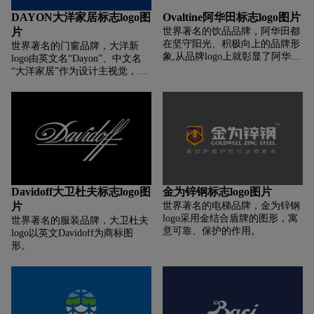
DAYON大洋家居标志logo图
Ovaltine阿华田标志logo图片
片
世界著名的饮品品牌，阿华田都
在坚守阳光、积极向上的品牌形
世界著名的门窗品牌，大洋新
象,从品牌logo上就彰显了阿华田
logo由英文名“Dayon”、中文名
的品牌追求。阿华田logo由文字
“大洋家居”作为设计主视觉，简
和辅助图形组成,辅助图形的元素
约大气，不仅识别度、可读性
有半个太阳、麦穗和阳光,代表着
高，也极具丰富的内涵。新
阿华田品牌是一个阳光、积极向
LOGO较之旧LOGO作了线条和
上、正能量的品牌。这么多年来,
图案的简化，更加的清晰、简
阿华田始终坚守初心,打造品牌正
洁，辨识度高、实用性高。新
面形象。
LOGO英文部分“Dayon”为大洋的
谐音，“a”和“y”分别简化为“∧”
“/”。“∧”，突出了家的屋顶形
状，呼应“一家一风范”的品牌理
Davidoff大卫杜夫标志logo图
金为锌钢标志logo图片
念;“/”，以延伸的线条，给人一
片
世界著名的电梯品牌，金为锌钢
种领先、进去、前景无限的视觉
logo采用金结合盾牌的图形，寓
世界著名的服装品牌，大卫杜夫
效果，呼应大洋优质的工艺和设
意可靠、保护的作用。
logo以英文Davidoff为商标图
计领先的优势。大洋新LOGO的
形。
色调，为大洋蓝，深邃、神秘、
沉稳。寓意大洋的智慧、成熟、
宽容和尊贵，传达企业的实力感
以及品质感。