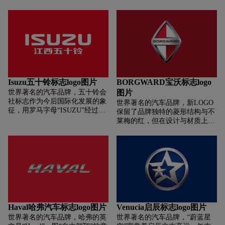
战斗气息的蝎子图案，色彩方面
以红色和黄色为主识别色。最新
标志中加入绿色，白色和红色条
纹，以示其起源于意大利。
Isuzu五十铃标志logo图片
BORGWARD宝沃标志logo
世界著名的汽车品牌，五十铃会
图片
社标志作为今后国际化发展的象
世界著名的汽车品牌，新LOGO
征，用罗马字母“ISUZU”经过现
保留了品牌独特的菱形结构与不
代化的设计成为现在的标志。
莱梅的红，但在设计与材质上却
更丰盈、更精致。立体化加宽的
3D菱形轮廓为LOGO赋予生命
力；镂空设计寓示着品牌不拘一
格的创新精神；带有细小菱形钻
石肌理的红色镶嵌区域，蕴含精
巧有序的造车理念；精雕细琢的
字体工艺与拉丝钢金属材质交相
辉映，折射出品牌独有的自信。
Haval哈弗汽车标志logo图片
Venucia启辰标志logo图片
世界著名的汽车品牌，哈弗的英
世界著名的汽车品牌，“蔚蓝星