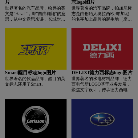
片
志logo图片
世界著名的汽车品牌，哈弗的英
世界著名的汽车品牌，帕加尼标
文是“Haval”，即“自由翱翔”的意
志是由创始人奥拉西欧·帕加尼
思，从中文意思来讲，长城对这
的名字加上品牌的诞生地（摩德
款新车不再沿用“赛”系列的命名
纳）的英文名车组成，标志的背
方法，也体现了哈弗不同于长城
景设计的很有汽车工艺的感觉。
以往的任何一款产品的特性。
Smart醒目标志logo图片
DELIXI德力西标志logo图片
世界著名的饮品品牌，醒目的英
世界著名的水电材料品牌，德力
文标志还用了Smart。
西电气新LOGO基于业务发展，
聚焦文字设计，传承德力西电气
红黑配色风格，更加简洁化、年
轻化、国际化。与此同时，全新
视觉形象系统将在德力西电气门
店、网站等全面上线，以全新面
貌迎接消费者。此次品牌升级，
德力西电气将从“新”出发，也从
“心”出发。在全新品牌理念的引
领下，以实际行动践行品牌温度