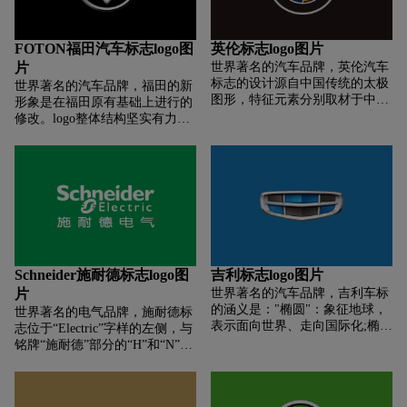
FOTON福田汽车标志logo图
英伦标志logo图片
片
世界著名的汽车品牌，英伦汽车
标志的设计源自中国传统的太极
世界著名的汽车品牌，福田的新
图形，特征元素分别取材于中英
形象是在福田原有基础上进行的
两国文化。英国标志性雕像“不
修改。logo整体结构坚实有力，
列颠尼亚女神”是英国的化身，
符合汽车行业的特定气质特征，
反映出英伦品牌的英国历史背景
同时象征福田汽车不断发展的良
和文化根基；星形图案使人联想
好前景。设计中，我们将不合理
到中国国旗上的五星；
的渐变效果进行调整，使其更加
适应各种输出环境的具体实施。
同时将logo处理得更富具金属质
感，一方面强化了“工业”这种视
觉感受;另一方面更加符合logo的
主要应用载体――车体的使用。
Schneider施耐德标志logo图
吉利标志logo图片
以钻石图形为基准 表现企业在产
片
世界著名的汽车品牌，吉利车标
品质量上追求完美 钻石图案给人
的涵义是："椭圆"：象征地球，
世界著名的电气品牌，施耐德标
透明、纯净感 体现企业诚信的价
表示面向世界、走向国际化;椭圆
志位于“Electric”字样的左侧，与
值观 三条边象征福田所涉及的
在动态中是最稳定的，喻示及祝
铭牌“施耐德”部分的“H”和“N”重
行、住和金融产业 图形棱角分明
愿吉利的事业稳如磐石，在风雨
叠。标志包括一个略微向右倾斜
富有工业化、国际化、科技感 三
中屹立不倒;"六个六"。
的实心绿色椭圆形，并带有一个
角形状体现稳固的结构 象征团
白色字母“S”，两侧有两条白色
结、合作整体图案有空间感 立体