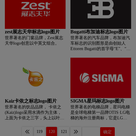
平凡的事情变得精彩，给用户带
身定制）NATURE（环保健康）
来真正物美价廉的电子产品。
INTELLIGENCE（科技智能）
欧铂尼在LOGO上做了全新释
义，新LOGO以门作为主体，从
门的自然形态演变成生活的抽象
空间，最终形成OPLONI中的字
zest展志天华标志logo图片
Bugatti布加迪标志logo图片
母“N”。新LOGO整体颜色，除
世界著名的门窗品牌，Zest展志
世界著名的汽车品牌，布加迪汽
了传承了欧派集团经典的“橙黑
天华logo创意以中英文组合。
车标志的识别图形是由创始人
调”外，还加入了“蓝色”，蕴含着
Ettoren Bugatti的首字母“E”、“B”
对智能、科技的联想。欧铂尼希
组合而成，布加迪汽车被誉为立
望通过此次品牌升级打造出更贴
体派艺术家，是创立至今已经有
合Z世代年轻人的家居品牌，进
百余年历史的法国跑车品牌。
而彰显年轻一代独树一帜、引领
潮流、自由勇敢、表现真我的人
生态度。
Kaiz卡依之标志logo图片
SIGMA星玛标志logo图片
世界著名的饮品品牌， 卡依之
世界著名的电梯品牌，星玛电梯
(Kaiz)logo采用水滴作为主体，
是全球电梯第一品牌OTIS·LG电
上面为卡依之三字，头上以叶子
梯的海外注册商标，它是LG电
为点缀，寓意果汁的新鲜为百分
梯的新面孔，秉承了国际化无忧
百。
服务的严谨风范，在世界高层建
119
120
121
确定
筑中都能找到显示世界一流水准