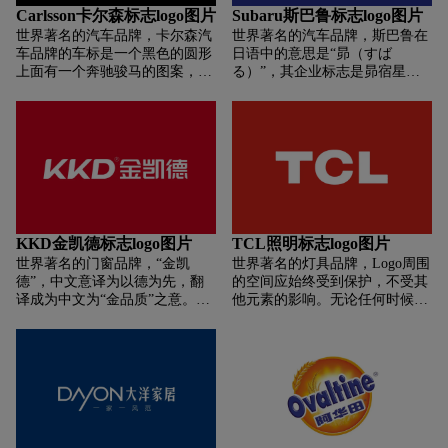
与关怀，以更广阔、更全局的视
Carlsson卡尔森标志logo图片
Subaru斯巴鲁标志logo图片
角服务于全球客户和消费者，以
世界著名的汽车品牌，卡尔森汽
世界著名的汽车品牌，斯巴鲁在
可持续的发展赋能客户和市场，
车品牌的车标是一个黑色的圆形
日语中的意思是“昴（すば
推动中国低压电气行业转型升
上面有一个奔驰骏马的图案，此
る）”，其企业标志是昴宿星团
级，努力成长为中国制造引领全
为精良的赛马，代表了速度与激
的六连星（昴宿为按照中国古代
球的中坚力量！
情。在骏马的下方有一串英文字
的星座划分方法的星座名称），
母carlsson就是卡尔森的意思。
并且也是斯巴鲁汽车的标志。斯
巴鲁的标志代表着五个独立的公
司一起组成了现今的斯巴鲁。
KKD金凯德标志logo图片
TCL照明标志logo图片
世界著名的门窗品牌，“金凯
世界著名的灯具品牌，Logo周围
德”，中文意译为以德为先，翻
的空间应始终受到保护，不受其
译成为中文为“金品质”之意。
他元素的影响。无论任何时候使
金，品质的象征，真金不怕火
用Logo，都要保证Logo的四周有
炼；金，诚信的象征，一诺千金;
留白区域，以确保Logo的可见性
金，永恒的象征，风雨不变黄金
和影响力。任何类型的图形元素
色。
都不应侵入该区域。关于留白的
尺寸，请从Logo文本中提取大写
字母 “T” 一半的高度，并从底部
开始测量。