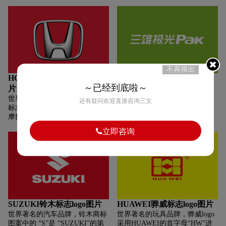
完美汽车”。Acura的中文名称
（讴歌）取意为：对生活充满自
豪和乐趣，人生充满活力，积极
向上。
不再弹出
HONDA本田汽车标志logo图
Pak三雄极光标志logo图片
～已经到底啦～
片
世界著名的灯具品牌，全新
LOGO在传承的基础上做了细致
世界著名的汽车品牌，本田汽车
还有疑问欢迎直接咨询三文
优化，保留高识别性的“三雄极
标志的“H”是“本田”汽车和“本田”
光”和“pak”，整体字型经过重新
摩托车的图形商标，是“本田”日
设计，更加圆润、现代化。发布
文拼音“HONDA”的第一个大写
立即咨询
会现场也首次对“Pak”寓意进行
字母。本田汽车商标中的字母
释义：Professional（专业）、
“HM”是“HONDAMOTOR”的缩
Appliance（电器）、
写，在这两个字母上有鹰的翅
Kingdom（王国）的缩写，显示
膀，象征着“飞跃的本田的技术
了三雄极光在照明行业的称霸雄
和本田公司前途无量”。
心。
SUZUKI铃木标志logo图片
HUAWEI骅威标志logo图片
世界著名的汽车品牌，铃木商标
世界著名的玩具品牌，骅威logo
图案中的 “S”是 “SUZUKI”的第
采用HUAWEI的首字母“HW”进