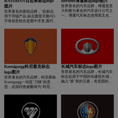
BAISIHAN百思寒标志logo
Bertone博通标志logo图片
蓝色边底，象征华普人海一般的胸
图片
世界著名的汽车品牌，博通是意
怀，吸纳国内外的贤人志士与先进
大利最为著名的汽车设计公司之
世界著名的家纺品牌，“此标志
技，以发达华普，光大华普。双圆
一。博通汽车标志使用英文名称
用于羽绒产品,标志图形天鹅与S
车轮，象征华普人励精图治、创新
首字母“b”做创意造型，整体的
字母创意组合是圆中求变,圆代表
搏，不断追求完美，不断创造新的
感觉带有空间透视。
完美之意,同样寓意我们生产出的
朽业绩！
产品力争完美。 标志简洁明了,
易于记忆。
Koenigsegg科尼塞克标志
长城汽车标志logo图片
logo图片
世界著名的汽车品牌，长城汽车
标志起源于中国的名建筑长城，
世界著名的汽车品牌，柯尼赛格
融入“盾”形的元素，有坚固的意
Koenigsegg一词是“刀锋”的意
思，旗下拥有哈弗、长城两个品
思，在国内曾被翻译为“柯尼赛
牌，产品涵盖SUV、轿车、皮卡
克”，是瑞典一家汽车公司。它
三大品类。
的标志是瑞典皇空军的标志，为
一幽灵图！所以有“幽灵跑车”之
称。