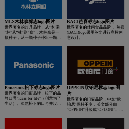
MLS木林森标志logo图片
BACI芭喜标志logo图片
世界著名的灯具品牌，从“木”到
世界著名的休闲食品品牌， 芭喜
“林”从“林”到“森”，木林森是一
(BACI)logo采用英文进行商标创
颗种子，从一颗种子种出一颗
意设计。
树，莫延成一片绿意盎然的森
林，从中国延伸到世界，保护着
我们的地球家园，让世界更美
好，这是木林森的绿色责任，也
是木林森存在的价值和意义。不
论遇到什么样的困难，挑战或是
诱惑，木林森人都不会忘记自己
的这份本我初心。
Panasonic松下标志logo图片
OPPEIN欧铂尼标志logo图
世界著名的门窗品牌，松下的品
片
牌口号“ideas for life”（创意为了
世界著名的门窗品牌，中文“欧
生活）。虽然松下的口号并没有
铂尼”保持不变，英文部分由
突出强调创新和科学，只是一种
“OPPEIN”升级成“OPLONI”。
看似平淡的理念和生活，但是这
OPEN（自由开放）
与松下更贴近生活、更务实的企
PERSONAL（个性潮流）
业文化有一定关系。松下注重让
LOVE（有家有爱）ONLY（量