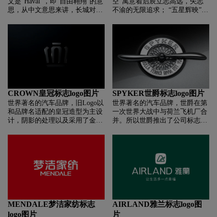
文是“Haval”，即“自由翱翔”的意
空”寓意着启辰立志高远，矢志
思，从中文意思来讲，长城对这
不渝的无限追求； “五星辉映”源
款新车不再沿用“赛”系列的命名
自“天有五星，地有五行”，“五行
方法，也体现了哈弗不同于长城
俱全”寓意和谐，蕴涵祥瑞之
以往的任何一款产品的特性。
意，并诠释着启辰更深层次的品
牌内涵。蓝色：象征着深邃的梦
想，蕴涵希冀，意指这是有梦想
的品牌。五角星：黄金分割比
例，是象征完美的符号。表达了
东风日产为实现梦想，不断追求
完美的态度；
CROWN皇冠标志logo图片
SPYKER世爵标志logo图片
世界著名的汽车品牌，旧Logo以
世界著名的汽车品牌，世爵在第
和品牌名适配的皇冠造型为主设
一次世界大战中与荷兰飞机厂合
计，阴影的处理以及采用了金属
并。所以世爵推出了公司标志，
质感，整体立体感十足。而全新
即由一个水平的飞机螺旋桨穿越
的Logo设计也避免不了跟随时代
镌刻公司座右铭的辐轮。寓意：
审美的变化，换成扁平风设计。
执着、强悍、畅行无阻。
在保留皇冠轮廓的基础上，通过
简洁的粗线条绘制。不过笔画之
间刻意的间隔，给人一种零碎的
感觉。该说不说，这皇冠的变化
给人一种由贵族被贬为平民的既
视感，少了一点贵气。但不得否
MENDALE梦洁家纺标志
AIRLAND雅兰标志logo图
认的是，简洁扁平风的Logo，的
logo图片
片
确更方便延展运用。按照品牌方