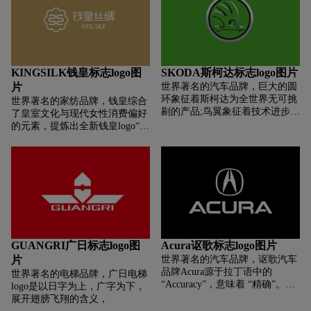
条纹。施耐德电气标志的绿色和
感强 体现追求完美
白色调色板是能量、平衡和生命
的象征。平静和放松的绿色阴影
代表自然及其力量。徽章的白色
点缀增加了公司的可靠性和透明
度感，显示了品牌对客户的重视
KINGSILK钱皇标志logo图
SKODA斯柯达标志logo图片
程度。施耐德电气的视觉识别基
片
世界著名的汽车品牌，巨大的圆
于明亮的绿色，并使用不常见的
环象征着斯柯达为全世界无可挑
世界著名的家纺品牌，钱皇综合
标志品牌布局。它是简单但可识
剔的产品;鸟翼象征着技术进步的
了皇室文化与现代女性消费偏好
别的徽章，反映了公司的性质。
产品行销全世界;向右飞行着的箭
的元素，提炼出全新钱皇logo“世
Schneider Electric 字标分为两
头，则象征着先进的工艺;外环中
袭帝胄气韵奢享绕指柔情”的品
层，上面是“Schneider”，采用粗
朱黑的颜色象征着斯柯达公司百
牌气韵，采用后现代美学理念，
体无衬线字体，下面是
余年的传统;中央铺着的绿色，则
匹配帝王奢贵血统，契合现代感
“Electric”，字体较细。
表达了斯柯达人对资源再生和环
的审美雅趣。钱皇品牌标志，将
境保护的重视。
龙袍上的天子符咒、象征君子才
德的玉佩、祥云图腾、精雕的晶
璨环扣、蚕S华美身型、丝被折
叠“弓”字品性、牡丹富贵风姿及
金色奢华色调集于一体，展现钱
GUANGRI广日标志logo图
Acura讴歌标志logo图片
皇皇族典雅尊贵，是中国的也是
片
世界著名的汽车品牌，讴歌汽车
世界的。
品牌Acura源于拉丁语中的
世界著名的电梯品牌，广日电梯
“Accuracy”，意味着 “精确”。而
logo是以日字为上，广字为下，
“精准”的含义可以追溯到Acura最
展开翅膀飞翔的含义，
初的造车理念“精湛工艺，打造