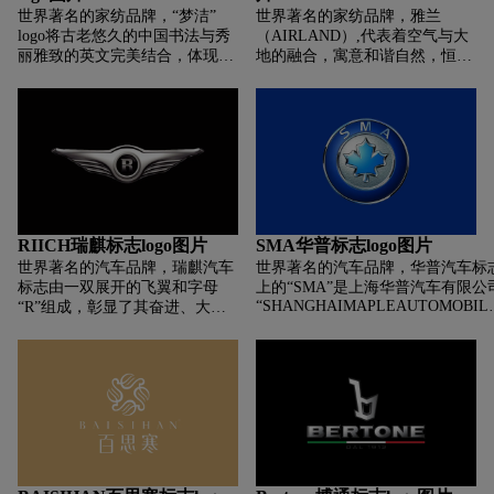
世界著名的家纺品牌，“梦洁”
世界著名的家纺品牌，雅兰
们的喜好，能将Logo打造成一个
logo将古老悠久的中国书法与秀
（AIRLAND）,代表着空气与大
超级符号，是品牌升级的目标之
丽雅致的英文完美结合，体现了
地的融合，寓意和谐自然，恒久
一。而皇冠新Logo的运用，也以
文化底蕴深厚的企业形象，同时
永远。“如兰花一样，为追寻美
极简的形式灵活地运用在宣传物
又在社会大众中坚定了梦洁的优
好的品质而生。”从1966年开
料上。尤其是搭配文字排版，更
良形象，即专业与冷静做产品，
始，雅兰的每一任董事长都会记
是融洽。新Logo也运用在此次推
热情与正直办企业。
住这句话，48年的专注与坚持，
出的第16代车型上，简化后的车
让“雅兰”这个如兰花一样美好的
标使得整体看起来更为极简。和
名字，被越来越多的人们和家庭
其他汽车品牌换Logo的趋势一
记住。
样，继宝马、大众、长安等汽车
纷纷将Logo扁平化后。皇冠新标
志也随着潮流，加入了“扁平大
RIICH瑞麒标志logo图片
SMA华普标志logo图片
家族”。毕竟扁平风Logo符合现
世界著名的汽车品牌，瑞麒汽车
世界著名的汽车品牌，华普汽车标
代追求极简生活的审美，另外在
标志由一双展开的飞翼和字母
上的“SMA”是上海华普汽车有限公
延展运用上也更加便捷。
“SHANGHAIMAPLEAUTOMOBIL
“R”组成，彰显了其奋进、大
的英文缩写。华普的标徽形似枫叶
气、颇具领导力的风格，也凸现
寓意深远。标徽中心是一片向上的
了这一品牌的核心价值：自由、
叶，象征华普的事业根植于上海枫
驾驭、先锋感。中间的“R”字不
泾，从这里出发，走向全国，走向
仅醒目的展示了瑞麒的品牌标
界；中间最高的主叶，象征华普人
识，也呈现出聚焦稳重的视觉美
户至上的至高理念，左右两片辅叶
感。
表华普汽车以品质为本，以服务为
的经营理念，并以人本务实，诚信
赢理念为支撑，大力弘扬海派文化