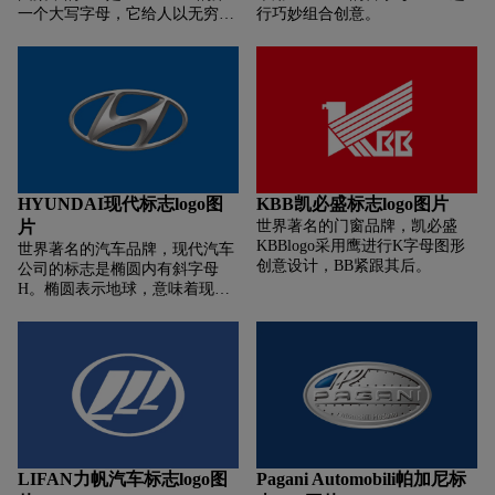
一个大写字母，它给人以无穷力
行巧妙组合创意。
量的感觉，象征无限发展的铃木
汽车公司。铃木向全世界的客户
提供优质产品，并且向使用铃木
产品的客户提供优质服务。
HYUNDAI现代标志logo图
KBB凯必盛标志logo图片
片
世界著名的门窗品牌，凯必盛
KBBlogo采用鹰进行K字母图形
世界著名的汽车品牌，现代汽车
创意设计，BB紧跟其后。
公司的标志是椭圆内有斜字母
H。椭圆表示地球，意味着现代
汽车以全世界作为舞台，进行企
业的全球化经营管理。斜字母H
是现代汽车公司英文HYUNDAI
的首个字母，同时又是两个人握
手的形象化艺术表现，代表现代
汽车公司与客户之间互相信任与
支持！椭圆既代表汽车方向盘，
又可看作地球，两者结合寓意了
现代汽车遍布世界。
LIFAN力帆汽车标志logo图
Pagani Automobili帕加尼标