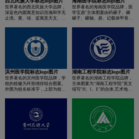
西北民族大学标志logo图片
海南医学院标志logo图片
为形，其形旋转翻腾极具动感,为
彰显了学校奋发进取、锐意创新
世界著名的西北民族大学品牌，
世界著名的海南医学院品牌，医
“春潮滚滚”之意,寓意我校创办于
的时代精神；1984为建校时间。
深蓝色内圆寓意知识浩瀚和学无
学宝鼎”主体图案由药碾子、碾
1978年,是一所在改革春风中建
止境。黄、绿、蓝寓意天文、地
磙子、碾轴、鼎、记载体甲骨
立，在改革春潮中发展的年轻高
理、人学;横看象征不断翻动的教
文、书简和数码光碟组成，象征
校,学院将永葆青春与激情,矢志
科书本，竖看意喻无限延伸的学
着海南医学院在其教育学术和研
改革，锐意进取,为国家的改革和
术台阶，形象地展示了民大师生
发创新领域中的专业性与权威
发展贡献力量。（原标志设计者
奋发向上、追求真知的科学精
性，体现出海南医学院遵循医学
为美术系99级学生毛朝府,校名为
神。
誓言，崇尚“医”言九鼎(一言九
宣海生老师集东坡体，后经何川
鼎)。
老师规范优化。）
滨州医学院标志logo图片
湖南工程学院标志logo图片
世界著名的滨州医学院品牌，学
世界著名的湖南工程学院品牌，
校的校徽为环形绕排组合图案。
主体图案为“湖南工程学院”英文
外围为校名标准字，上部为校名
缩写“H、I、E”的合体,艺术地绘
中文全称，下部为校名英文全
成展翅翱翔的飞鸟既体现了我校
称。校徽主体似一副盾牌，上部
团结诚信，追求卓越，争创一流,
是英文Medical的首字母变形，下
敢为人先的意志,又显示了两校联
部是英文University的首字母变
合，大展宏图的活力，显现了
形。校徽采用深蓝色作为标准
“博学致远”的意境。
色，象征医学的科学、严谨、智
慧、理性。校徽整体寓意为做生
命与健康卫士，广济民生，造福