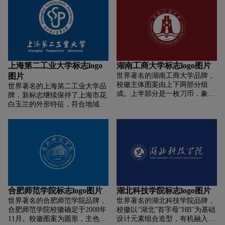
叶，象征着学校在改革开放中发
蓬勃的崭新风貌！标志内环左侧
展壮大。多条抽象色带象征着学
清晰可见中文的“工”字，表现了
校是一所农、工、教育、管、
宁波工程学院的名称与学院以工
文、理、经、法、艺术等多种学
科为主的办学特色。渐变式蓝色
科协调发展的多科性院校。
背景代表不断创新的专业学科结
构，凭借永无止境的智慧，为地
方区域经济及社会发展奉献美好
上海第二工业大学标志logo
湖南工商大学标志logo图片
未来！标志左半边凸现“人”的图
图片
世界著名的湖南工商大学品牌，
形，表达宁波工程学院以人为
校徽主体图案由上下两部分组
世界著名的上海第二工业大学品
本，推进教育教学改革，不断为
成。上半部分是一枚刀币，象征
牌，新标志继续保持了上海市花
社会培养敢于进取、勇于开拓的
学校的商科办学历史，刀币的中
白玉兰的外形特征，符合地域特
懂工程技术和管理的新型人才。
间嵌入一个形似“H”的工字，象
点，同时寓意了学校将在原有已
右半边是只回头瞻望的雏鹰，象
征工科与商科相互支撑、融合发
经取得的成绩基础上会有更好的
征莘莘学子，在工程学院学习、
展的办学理念。下半部分是一本
发展前景。
生活，积累知识，翱翔在知识的
翻开的书，又可以看成是一双张
海洋中，时刻准备投入到社会做
开的翅膀，象征学校培养人才、
一只时代的雄鹰！象征着新生的
科学研究、服务社会和传承文化
工程学院正以昂扬的姿态，朝着
的基本职能。上下两部分结合来
特色鲜明、国内知名的工程技术
看，又可以看成是一个立于书本
大学阔步迈进。整个标志设计严
之上的鼎，有文化育人、国之重
谨，色调和谐，充满朝气与活
合肥师范学院标志logo图片
湖北科技学院标志logo图片
器之含义。整个图案构图紧凑又
力，象征学院敢于搏击时代风浪
世界著名的合肥师范学院品牌，
世界著名的湖北科技学院品牌，
富于张力、简洁明了又意蕴丰
的开阔胸怀和非凡胆魄，与时俱
合肥师范学院校徽确定于2008年
校徽以“湖北”首字母“HB"为基础
富，有展翅欲飞、蒸蒸日上之活
进，不断跨越辉煌的未来！
11月。校徽图案为圆形，主色调
设计元素组合造型，有机融入昂
力。