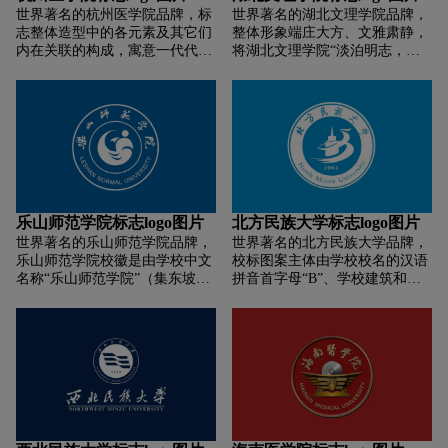
计的学校校名的中英文全称。徽
世界著名的杭州医学院品牌，标
世界著名的湖北文理学院品牌，
志寓意学校秉承航空报国的优良
志整体造型中的各元素及其它们
整体形象端庄大方、文雅肃静，
传统，以教育教学为中心，以科
内在关联的构成，寓意一代代高
将湖北文理学院“淡泊明志，宁
学研究为动力，立足航空，抢抓
素质的医学人才将在杭州医学院
静致远”的校训精髓展示的淋漓
机遇，攻坚克难，奋发向上，跨
这所新兴的高等医学学府里茁壮
尽致。玉壁上部“湖北文理学院”
越发展。
成长，并从此面向现代化、面向
字样采用了中国著名书法家米芾
未来、面向世界而展翅飞翔；阐
字体，下部分书写英文字样，呈
释了杭州医学院培养高素质医学
弧形，似底座，稳稳托起核心建
人才的崇高使命。标志采用的构
筑，寓意学院吸纳中外精髓，博
图元素和色彩并由此构成的图
采众家之长，气吞山河、海纳百
形，线条流畅，与人亲和，有可
川之势，为中华腹地培育国之栋
及的自然质感；其清湛的蓝色似
梁的民族情怀和面向世界、面向
乐山师范学院标志logo图片
北方民族大学标志logo图片
洋溢着睿智，凝聚着理性，稳健
未来的开阔视野。
世界著名的乐山师范学院品牌，
世界著名的北方民族大学品牌，
中透发出蓬勃的朝气，宁静里孕
乐山师范学院校徽是由学校中文
校标图案主体由学校校名的汉语
育着无限的希望。充分体现了医
名称“乐山师范学院”（集东坡
拼音首字母“B”、学校建筑和阿
学院校的特点。她寄语于杭州医
体）和英文名称“LESHAN
拉伯数字“1984”等基本元素组合
学院诚信博爱、创新求真的精
NORMAL UNIVERSITY” (Arial
构成。图案呈圆形，图案内圆上
神。
字体)与视觉识别形象“LS”变形
弧为书法家启功先生题写的中文
图案组成，以三江蓝（深蓝）为
校名，下弧为学校英文全称。字
标准色。视觉识别形象（核心图
母“B”环绕学校建筑幻化为腾飞
案）由学校名称的汉语拼音
的凤凰和涌动的河流，寓意学校
“LSSY”变形,以“LS”为主线构
建于黄河之滨、事业蒸蒸日上；
成，并以“三江汇流”表现学院得
稳重的蓝色作为标志色，象征深
天独厚的地理环境。图案以浪花
邃、博大、专业、希望、自信，