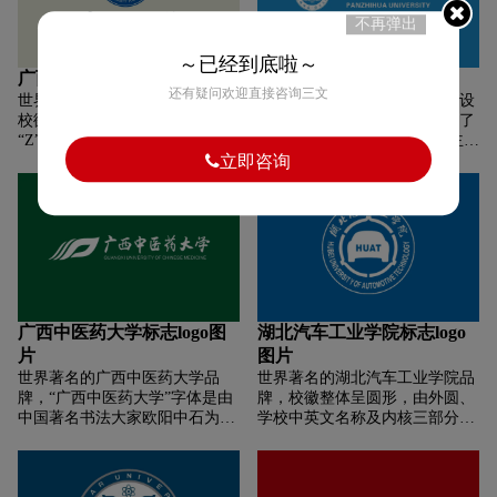
勃勃生机。
的凤凰和涌动的河流，寓意学校
不再弹出
建于黄河之滨、事业蒸蒸日上；
稳重的蓝色作为标志色，象征深
～已经到底啦～
邃、博大、专业、希望、自信，
广西民族大学标志logo图片
攀枝花学院标志logo图片
彰显了学校奋发进取、锐意创新
还有疑问欢迎直接咨询三文
世界著名的广西民族大学品牌，
世界著名的攀枝花学院品牌，设
的时代精神；1984为建校时间。
校徽使用字母“M”(代表“民”)和
计整体色彩以绿色烘托，代表了
“Z”(代表“族”)构成升腾的火焰，
蒸蒸日上的强大生命力;中心主体
立即咨询
红、蓝、绿三层火焰分别象征广
图案是一支有力的大手，寓意
西民族大学“民族性、区域性、
“支持、援助、服务、关爱”，体
国际性”的办学特色，下方有
现了人类社会的共同愿望，更是
“1952”字样，代表学校建校时
医学工作的最终目的，同时，他
间。三条“Z”形火焰与“1952”结
也隐含了一只和平鸽，既象征了
合起来，象征着广西民族大学
全人类的共同愿望，也喻示医学
老、中、青三代教育工作者从
校校莘莘学子发奋努力，积极向
1952年学校创办之初，就承前启
上的精神风貌。
后，众志成城，追求不止，推动
广西中医药大学标志logo图
湖北汽车工业学院标志logo
广西民族大学的办学事业欣欣向
片
图片
荣，蒸蒸日上。浅绿的底色，象
世界著名的广西中医药大学品
世界著名的湖北汽车工业学院品
征绿色校园、和谐校园、平安校
牌，“广西中医药大学”字体是由
牌，校徽整体呈圆形，由外圆、
园。外环上方“广西民族大学”是
中国著名书法大家欧阳中石为我
学校中英文名称及内核三部分构
郭沫若先生的手迹，下方是“广
校题字。校徽的主图案由三个艺
成。其中，主图形由内核的三个
西民族大学”的英文大写。
术变形的字母“P”形成。“P”是英
“人”字图案与代表汽院学科特色
文“脉搏”(Pulse)的首字母。三个
的“汽车”图案组合而成。