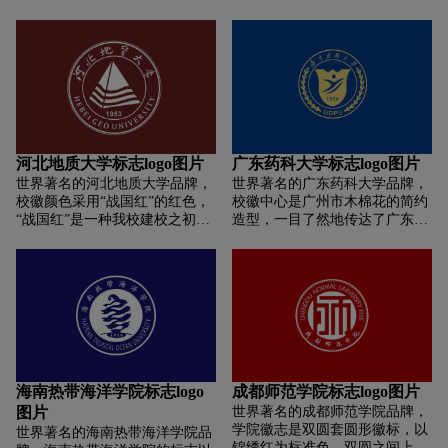
的“西”字，底部灵动的跑道图
成展翅翱翔的飞鸟既体现了我校
案，象征着全校师生秉承“明
团结诚信，追求卓越，争创一流,
德、乐学、求实、至善”的西院
敢为人先的意志,又显示了两校联
精神，砥砺前行，不断开拓事业
合，大展宏图的活力，显现了
发展新局面；同时，图形又似展
“博学致远”的意境。
翅高飞的鹏鸟，寓意学校教育事
业腾飞发展、欣欣向荣；右上侧
的“卫星”表明学校位于中国西昌
航天城，又暗指培育的莘莘学子
河北地质大学标志logo图片
广东药科大学标志logo图片
将成为未来之星，“1939”表示学
世界著名的河北地质大学品牌，
世界著名的广东药科大学品牌，
校办学历史可追溯到1939年的国
校徽颜色采用“战国红”的红色，
校徽中心是广州市木棉花的简约
立西康技艺专科学校。
“战国红”是一种我校建校之初所
造型，一目了然地传达了广东药
在地宣化出产的一种玛瑙。从
科大学的地理位置，突出广东药
“战国红”中凝练色彩，意在追溯
科大学作为全国三所独产建制的
建校之根本，展望发展之前程，
药科大学在南中国的地位。花形
展现河地大“依托历史，开创未
上方是一本打开的书页的抽象变
来”的似火热情和饱满精神。
形，体现学校的特征，传达了广
东药科大学的文化内涵和教书育
人的神圣职责。
海南热带海洋学院标志logo
成都师范学院标志logo图片
图片
世界著名的成都师范学院品牌，
学院徽志是双圆套圆形徽标，以
世界著名的海南热带海洋学院品
锦绣红为标准色。双圆之间上方