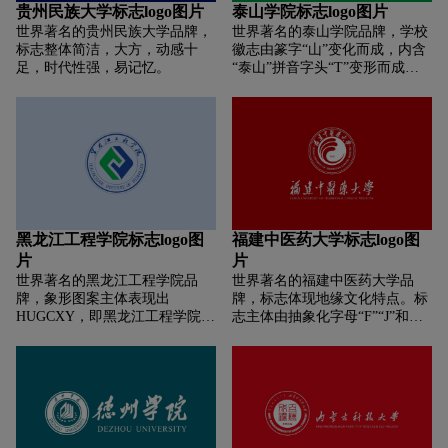
人类。
贵州民族大学标志logo图片
泰山学院标志logo图片
世界著名的贵州民族大学品牌，
世界著名的泰山学院品牌，学校
标志整体简洁，大方，动感十
徽志由篆字“山”变化而成，内含
足，时代性强，易记忆。
“泰山”拼音字头“T”变形而成的
“人”字，外环上方是“泰山学院”
的英文大写，下方是郭沫若体的
校名。学校徽章为印有学校徽志
的圆形证章和题有校名的长方形
证章。
黑龙江工程学院标志logo图
福建中医药大学标志logo图
片
片
世界著名的黑龙江工程学院品
世界著名的福建中医药大学品
牌，象形图案主体表现出
牌，标志体现地缘文化特点。标
HUGCXY，即黑龙江工程学院校
志主体由抽象化字母“F”“J”和太
名汉语拼音的第一个字母形象;变
极图组合变化构成。“F”“J”各为
形为“工”字造型，表现出学校以
“福”“建”汉语拼音的首位字母，
工为主的办学方向;表现为双手紧
突出福建中医药大学的地域特
握的基本形态，象征全校师生员
征。太极图阴阳合抱的造型是传
工和谐共处、团结进取的精神风
统中医的象征性标志，它体现了
貌;绿色代表蓬勃生机与活力，蓝
中医阴阳和谐的理念。
色象征宏远前景与希望。