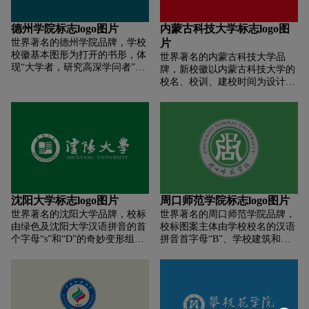
德州学院标志logo图片
内蒙古科技大学标志logo图
世界著名的德州学院品牌，学校
片
校徽基本图形为打开的书形，体
世界著名的内蒙古科技大学品
现“大学者，研究高深学问者”的
牌，新校徽以内蒙古科技大学的
意蕴。校徽标志主体书分四篇,分
校名、校训、建校时间为设计元
别代表学校肩负人才培养、科学
素，造型上以印章的形式体现，
研究、社会服务、文化传承创新
校训采用“经典繁印”篆刻字体，
四大职能，又彰显“崇德”“启智”
此字体方正、稳重、硬朗能充分
“励志”“博学”学校校训的四方面
体现出该标志的立意。此标志外
内容。校徽书本由两片绿叶托
形为正圆形，圆形象征和谐、完
起，其一象征学校充满生命力，
美，也蕴含着中国古代哲学思想
将会不断发展壮大;其二代表学校
中天圆地方的理念。环绕中心的
培育学生，学生在德州学院茁壮
分别为内蒙古科技大学的蒙文、
成长。
中文和英文名称。这些字体在动
沈阳大学标志logo图片
周口师范学院标志logo图片
静、虚实等方面相互映衬，形成
世界著名的沈阳大学品牌，校标
世界著名的周口师范学院品牌，
较佳的视觉效果。校徽颜色采用
由绿色及沈阳大学汉语拼音的首
校标图案主体由学校校名的汉语
正红色(在色谱中标值为
个字母“s”和“D”的奇妙变形组
拼音首字母“B”、学校建筑和阿
C=0M=100 Y=100K=0)，红色在
成，涵盖了沈阳大学的发展历
拉伯数字“1984”等基本元素组合
中国代表着传统与喜庆，是中华
史，底部则显示着沈阳大学基础
构成。图案呈圆形，图案内圆上
民族最具有代表性和象征意义的
的坚实和浑厚。校标的主体色是
弧为书法家启功先生题写的中文
颜色。同时红色还是炼钢高温钢
绿色，代表生命，孕含希望和发
校名，下弧为学校英文全称。字
水的颜色，深刻体现着百炼成钢
展，象征着校园的现代化建设和
母“B”环绕学校建筑幻化为腾飞
的寓意。