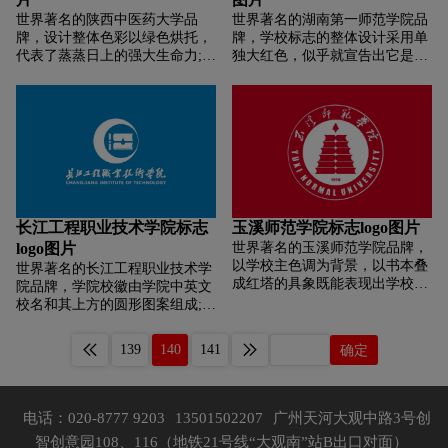
世界著名的陕西中医药大学品
世界著名的湖南第一师范学院品
牌，设计整体色彩以绿色烘托，
牌，学校标志的整体设计采用单
代表了蒸蒸日上的强大生命力;中
独大红色，似乎就宣告出它是与
心主体图案是一支有力的大手，
红色历史相关联的。标志图案用
寓意“支持、援助、服务、关
的是外环和内环两部分。从上图
爱”，体现了人类社会的共同愿
可以看出，校徽标志仍依照一贯
望，更是医学工作的最终目的，
校徽设计理念，中英文相结合旨
同时，他也隐含了一只和平鸽，
在向世界表达中国高校的世界眼
既象征了全人类的共同愿望，也
光。同时，内环标志图案以湖南
喻示医学校校莘莘学子发奋努
第一师范学院标志性教学楼为两
力，积极向上的精神风貌。
点，左右对称的建筑设计，显得
神圣不可侵犯，这也是师范学校
长江工程职业技术学院标志
玉溪师范学院标志logo图片
教书育人的根本理念所在。标志
logo图片
世界著名的玉溪师范学院品牌，
上左右对称的教学楼，庄重、威
以学校主色调为背景，以书本叠
世界著名的长江工程职业技术学
严的同时又不死板，融合了当时
成红塔的具象既能表现出学校的
院品牌，学院校徽由学院中英文
西方建筑的特征，与学校的创立
地域特色，又能直观地体现学校
校名和其上方的圆形图案组成;圆
一样具有时代的意义。同时，标
的文化底蕴。它仿佛是一株红
形图案由两个直径比为4:3的圆形
志建筑的下方，标明“1903”的年
烛，又像是一面风帆;它好比实验
内切成英文字母“C”，表示“长”
份字样，这是学校创立的时间，
139
140
141
确定
室里的试管，又似乎蕴藏着科技
字拼音首字母;在小圆中，由抽象
也从另一个方面向世人宣告时代
之星。一打书代表时光岁月或十
的书柜表示“三点水”、两本书作
的印记已经伴随着这所百年老校
二生肖，书籍的顶端似塔尖、似
为“两横”、镂空的水珠作为“一
在一路上风雨兼程，起到了强调
笔尖。主色调:红色组合，红色组
竖”组成中文的“江”字;校徽标准
的作用。一师范的标志设计简单
电话：020-8777 9203
13501502207
广州天河大观中路3号创
合包含红土、红塔、红日三种元
配色为白色上镶嵌蓝色;学院中文
明了，让人印象深刻的同时还揭
智创意园108、116（地铁21号线“大观南”站B出口对面）
素的色彩，用三种元素的色彩组