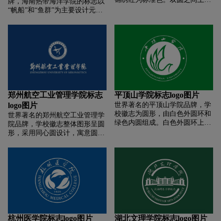
牌，海南热带海洋学院的标志以
是学校英文名“CDENGDU
“帆船”和“鱼群”为主要设计元
NORMALUNIVERSITY”、下方
素。以“帆船”，为基础设计元
是欧阳中石先生校名题字“成都
素，将“船帆”设计成向西为鱼
师范学院”。内圆正中是“师”图像
群，向东为飞鸟的形象。而鱼群
标志。
的形象为海豚，是智慧与美好的
象征，飞鸟的形象则为海鸥，是
和平与平安的象征，“帆船”则象
征着"搏击风浪，永不停歇。这
些美好的象征组合在一起形成了
学校对莘莘学子的美好祝福。除
郑州航空工业管理学院标志
平顶山学院标志logo图片
此之外，海南热带海洋学院的标
logo图片
世界著名的平顶山学院品牌，学
志还代表着五指山与南圣河，奔
校徽志为圆形，由白色外圆环和
世界著名的郑州航空工业管理学
流到海。
绿色内圆组成。白色外圆环上方
院品牌，学校徽志整体图形呈圆
为红色的中文校名“平顶山学
形，采用同心圆设计，寓意圆
院”，下方为黑色的英文校名
满、和谐。颜色以蓝色和白色为
“Pingdingshan University”，圆环
主，凸显学校航空特色。徽志内
中部左右两个红色圆点分别代表
圆中心是经过变形处理的飞行
两个校区。绿色内圆上有象形图
器，飞行器中间部分的书本象征
案，喻意飞翔的雄鹰、扬帆远航
教育教学，电子轨迹象征科学研
的帆船、翻开的书页。
究，飞行器两侧的双环寓意突
破，展现了飞行器冲破音障，极
速飞行的瞬间。内圆正下方是学
校建校时间。徽志外圆是弧形设
杭州医学院标志logo图片
湖北文理学院标志logo图片