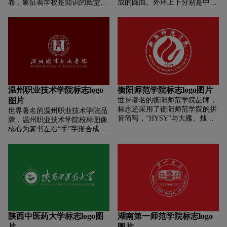
卷，象征着学校是知识的殿堂；
成的圆面。外环上下分别是中英
似展翅高飞的雄鹰，象征着培养
文校名，内圆中间是一个呈“C”
的学生插上知识的翅膀；似一片
字样的立体水晶，右边的“1978”
片绿叶，象征着学校在改革开放
为建校年份。“C”既代表自身--常
中发展壮大。多条抽象色带象征
州工学院，也代表地区--常州，
着学校是一所农、工、教育、
这与学校建成“特色鲜明的高水
管、文、理、经、法、艺术等多
平应用型地方大学”的愿景相呼
种学科协调发展的多科性院校。
应。三块水晶立柱的造型组合相
交融，既代表着学校现有的三大
学科领域:一是理工类，二是教育
温州职业技术学院标志logo
衡阳师范学院标志logo图片
人文类，三是经济管理类;也有立
图片
世界著名的衡阳师范学院品牌，
德、立言、立功“三不朽”的喻
标志还采用了衡阳师范学院的拼
世界著名的温州职业技术学院品
意，展现常州工学院不仅惟学无
音简写，“HYSY”与大雁、烛火
牌，温州职业技术学院校标图像
际、精育英才，更注重培养学生
的图像进行融合，以加深标志的
核心为篆书左右“手”字形合成
树立道德、格物致知，追求“修
可识度。同时，飞翔的大雁体现
“人”字形，寓意以人为本，也昭
身、齐家、治国、平天下”的人
了衡阳师院蒸蒸日上的精神面
示着学院培养的高技能人才以动
生境界。
貌，燃烧的烛火，闪耀着红色的
手为要。造型外圆内方，寓意为
光芒，体现了衡阳师院的热情与
人处世要刚柔并济。
活力。
陕西中医药大学标志logo图
湖南第一师范学院标志logo
片
图片