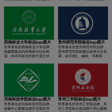
案中央三道灵动的线条，寓意培
承，寓意浙大城院人展翅高飞、
的蓝白相接，蓝色圈中的“WL”
飞的凤凰，既说明学校位于安徽
养学生成为“专业的人”、“文化的
干事创业、奋发向上、勇立潮头
两个字母设计为两只飞鸟的形
历史文化名城凤阳，又象征学校
人”、“世界的人”。图案红色的基
的精神风貌。
象，简约而不简单。
广大师生勇于探索科学奥妙、努
调，充满青春和活力，寓意青年
力攀登知识巅峰。中心圆点宛如
学子和新兴的台州学院朝气蓬
科技球，突出学校的办学内涵；
勃、热烈奔放，不断创造新的辉
形似冉冉旭日，昭示学校朝气蓬
煌。标志整体形式为圆形，是团
勃、前程辉煌。中间两道蓝色浪
结协作和向心力、凝聚力的象
潮，寓意学校开拓奋进，追求卓
征。外圈上端“台州学院”校名，
越。图案中的1950，标明了学校
为书法家沙孟海题词集字;中间左
西南林业大学标志logo图片
贵州师范学院标志logo图片
创办的时间。
右两侧为英文校名;圈底“1907”，
世界著名的西南林业大学品牌，
世界著名的贵州师范学院品牌，
表示该校办学起始的年份。该校
校徽图案由内外两部分结合构
贵州师范学院校徽以蓝色为主色
标设计简洁，寓意丰富，融思想
成，外环内容为学校中英文对照
调，由字母E、铜钟、书卷和竖
性、艺术性、可识性于一体，具
规范名称，内核为校徽基本图
起的拇指、握紧的拳头为创意元
有良好的记忆度和较强的视觉冲
形。基本图形由上下两部分共同
素，寓意知识渊博、胸怀宽广、
击力。
构成一棵“智慧之树”，凸显西林
坚定自信、团结奋进、勇于垂
以林学学科为主干、以生物环境
范、充满希望，表达了学校的育
学科为特色的大学风貌，上半部
人属性和办学宗旨。
分云状造型的树冠，象征西林位
于“彩云之南”的地域特征，下半
部分由五本打开的书组成，象征
西林深厚的学术文化底蕴。校徽
河南科技学院标志logo图片
常州工学院标志logo图片
的颜色采用代表生命的绿色，象
世界著名的河南科技学院品牌，
世界著名的常州工学院品牌，常
征西林充满蓬勃的生机和无限的
校徽中心图案似展开页面的书
州工学院标识是由两个同心圆构
活力。