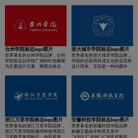
为蓝色，内容由校名中英文、中
扬前进的船帆，同时在船帆的中
心图案和建校时间组成。校徽上
心，把科技的英文缩写字母
标明了校名中英文。校名中文字
“ST"，变形成一只飞翔的小鸟，
体为苏轼体。中心图案为学校主
突出湖北科技学院具有时代感的
建筑锦绣校区图书馆，采取抽象
品牌形象。
构图，图案横画象征堆积的书
籍，竖画象征竹简，寓义知识和
教育。中心图案下方为学校的建
校时间1955年。
台州学院标志logo图片
浙大城市学院标志logo图片
世界著名的台州学院品牌，台州
世界著名的浙大城市学院品牌，
学院标志以学校广场的红色雕塑
学校标志采用良渚文化的玉琮形
为主要设计元素。雕塑主体在视
设计而来。玉琮是一种内圆外方
觉上构成三个抽象的英文大写字
筒型玉器，是我国古代重要礼器
母“T”、“U”和“F”。“T、U”为该
之一，体现了中国传统文化“天
校英文校名“Taizhou University”
圆地方”的哲学思想。距今约
的缩写，“F”为英语单词“Fly”的
5100年至新石器中晚期，玉琮在
缩写，意为飞翔。雕塑整体寓意
良渚文化中大量出现，成为良渚
为腾飞的台州学院。底部为双层
文化的典型代表。玉琮形校标设
叠加的菱形基座。菱形等长的四
计凸显学校办学所在地杭州5000
边，寓意该校“地方性、应用
多年的历史文化底蕴，独具一格
型、综合性、高教性”的办学定
的造型令人耳目一新，彰显了中
浙江万里学院标志logo图片
安徽科技学院标志logo图片
位;双层叠加的构图，既象征书本
华文化自信。学校标志主图形沿
世界著名的浙江万里学院品牌，
世界著名的安徽科技学院品牌，
和学位帽，又寓意不断跨上新台
用求是鹰图形，体现了对浙江大
浙江万里学院校徽同样使用浙江
校徽主题由学校英文名中
阶。蓝色则代表知识的海洋。图
学这所百年学府求是文脉的传
万里教育集团标志，色彩是简单
“ANHUI” 中的“A”演变成展翅高