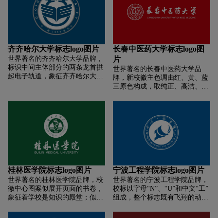
艺术变形的“P” 构成了一个中医
切脉的手形。脉诊是中医诊疗方
法的一个象征。而三个“P”则很
好地寓意着:牢牢把握住时代发展
的脉搏，把握住中医药事业发展
的脉搏，把握住广西中医药大学
齐齐哈尔大学标志logo图片
长春中医药大学标志logo图
发展的脉搏;图案又如一面面鲜艳
世界著名的齐齐哈尔大学品牌，
片
的红旗，迎风飘扬，指引着广西
标识中间主体部分的两条龙首拱
世界著名的长春中医药大学品
中医药大学前进的方向。图案和
起电子轨道，象征齐齐哈尔大学
牌，新校徽主色调由红、黄、蓝
文字为黄色，背景为红色。红属
社会科学与自然科学并重，人文
三原色构成，取纯正、高洁、辉
火，黄属土，在中医五行学说里
精神与科学精神共举，巨龙腾
煌之意。中间主体部分为五边形
火土为相生关系。
飞，托起高水平大学。标识中间
图案，取传统哲学天地圆融、五
主体部分的两片羽翼既似展开的
行生克制化的思想，寓意事业圆
书本又似飞翔的翅膀，意寓齐齐
满和师生员工团结；由“吉林”的
哈尔大学这条巨龙在知识的海洋
汉语拼音字头组成的“天鹅”图
里劈波斩浪，沿着科学的航道，
案，表示地域、省份；“橄榄
飞速发展，齐大学子学有所成，
枝”、“盾牌”表示平安祥和之意，
展翅高飞。标志整体造型饱满、
昭示卫生事业预防为主的方针和
富于动感，具有极强的识别性。
护佑健康、生命的使命；“蛇杖”
桂林医学院标志logo图片
宁波工程学院标志logo图片
为世界卫生组织标识中的元素，
世界著名的桂林医学院品牌，校
世界著名的宁波工程学院品牌，
寓意卫生行业，表示学校专业性
徽中心图案似展开页面的书卷，
校标以字母“N”、“U”和中文“工”
质和人才培养方向；“1958”为建
象征着学校是知识的殿堂；似展
组成，整个标志既有飞翔的动
校时间。
翅高飞的雄鹰，象征着培养的学
感，又不失雄浑庄重的质感，展
生插上知识的翅膀；似一片片绿
现了学院严谨的治学精神和朝气