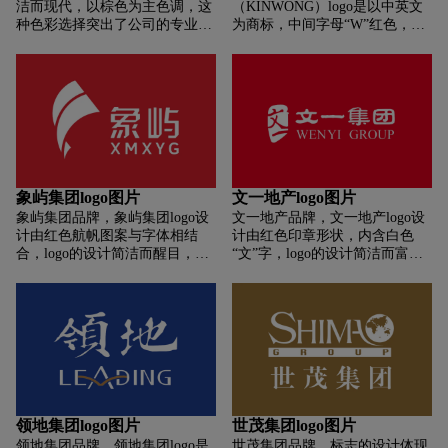
洁而现代，以棕色为主色调，这
（KINWONG）logo是以中英文
种色彩选择突出了公司的专业性
为商标，中间字母“W”红色，标
和稳定性。为整个设计提供了一
志设计简洁明了，以蓝色和红色
个干净、清晰的视觉基底。在白
为主色调，突出了公司的专业性
色背景之上，左上角有一个红色
和活力。
小方块，这种颜色搭配使得红色
小方块在棕色方块中非常醒目。
在棕色方块内部，字母“H”由两
个棕色长方形和一个白色长方形
组成，这种设计元素增加了标志
的视觉层次感，也使得整个logo
象屿集团logo图片
文一地产logo图片
更加独特。专注于通过棕色方
象屿集团品牌，象屿集团logo设
文一地产品牌，文一地产logo设
块、红色小方块和字母“H”来传
计由红色航帆图案与字体相结
计由红色印章形状，内含白色
达品牌的核心信息。也增添了设
合，logo的设计简洁而醒目，以
“文”字，logo的设计简洁而富有
计的现代感，使其整体看起来既
红色航帆图案和黑色字体为特
文化气息，通过红色印章与白色
简洁又具有辨识度。整体设计有
色，突出了公司的品牌形象。整
文字的对比，突出了公司的品牌
效地传达了海伦堡公司的品牌形
体上，这个logo给人一种活力、
形象。
象。
创新的感觉，适合现代企业的形
象。
领地集团logo图片
世茂集团logo图片
领地集团品牌，领地集团logo是
世茂集团品牌，标志的设计体现