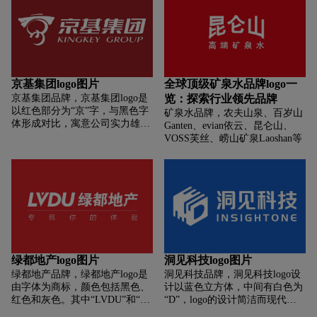
明的色彩对比和抽象的图形元
素，有效地传达了品牌的形象和
理念。
京基集团logo图片
全球顶级矿泉水品牌logo一
京基集团品牌，京基集团logo是
览：探索行业领先品牌
以红色部分为“京”字，与黑色字
矿泉水品牌，农夫山泉、百岁山
体形成对比，寓意公司实力雄
Ganten、evian依云、昆仑山、
厚，logo的设计简洁而富有现代
VOSS芙丝、崂山矿泉Laoshan等
感，通过鲜明的色彩对比和独特
的字体设计，有效地传达了公司
的形象和实力。
绿都地产logo图片
洞见科技logo图片
绿都地产品牌，绿都地产logo是
洞见科技品牌，洞见科技logo设
由字体为商标，颜色包括黑色、
计以蓝色立方体，中间有白色为
红色和灰色。其中“LVDU”和“绿
“D”，logo的设计简洁而现代，
都地产”用黑色红色字体表示，
以蓝色为主色调，突出了公司的