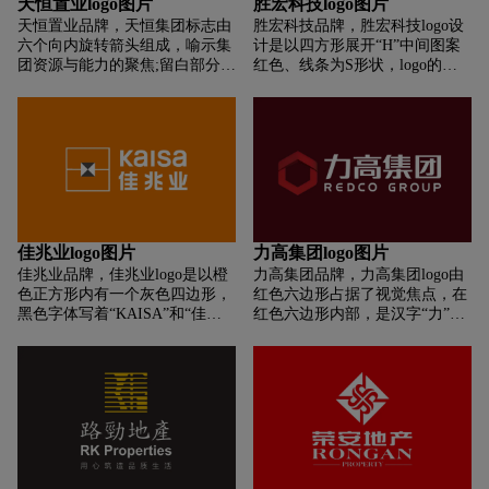
天恒置业logo图片
胜宏科技logo图片
天恒置业品牌，天恒集团标志由
胜宏科技品牌，胜宏科技logo设
六个向内旋转箭头组成，喻示集
计是以四方形展开“H”中间图案
团资源与能力的聚焦;留白部分的
红色、线条为S形状，logo的设
动态旋转星空象征着集团发展的
计简洁而富有现代感，以蓝色为
无限性;标志轮廓为传统文化岁寒
主色调，搭配红色的线条，显得
三友中的梅花，体现天恒人勇于
既专业又具有辨识度。
拼搏，百折不挠的精神;主色调中
国红代表生命、热情，有把握中
正、积极发展的寓意，喻示企业
发展的活力;从整体上看，轮廓设
计曲线柔和、亲切，象征着集团
怀有高度人文关怀，聚焦提升城
佳兆业logo图片
力高集团logo图片
市品质，倡领健康生活方式。
佳兆业品牌，佳兆业logo是以橙
力高集团品牌，力高集团logo由
色正方形内有一个灰色四边形，
红色六边形占据了视觉焦点，在
黑色字体写着“KAISA”和“佳兆
红色六边形内部，是汉字“力”，
业”logo的设计简洁而现代，色彩
这个字的设计简洁而有力，象征
对比鲜明，易于识别。
着力量与活力。汉字“力”与红色
六边形相结合，形成了标志的核
心元素。在红色六边形和汉字
“力”的下方，是公司的英文名称
“REDCO GROUP”，采用了棕色
字体，与红色六边形形成了鲜明
的对比。字体设计现代且易于识