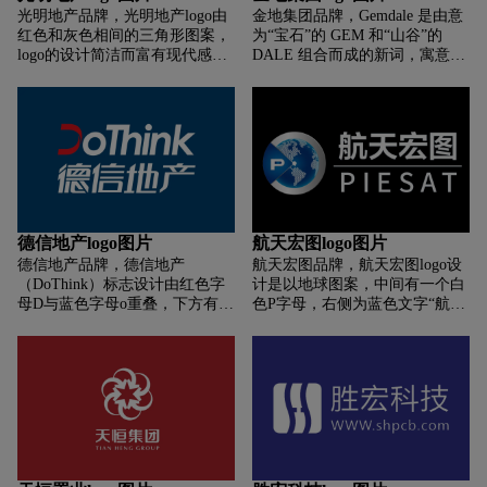
光明地产品牌，光明地产logo由
金地集团品牌，Gemdale 是由意
红色和灰色相间的三角形图案，
为“宝石”的 GEM 和“山谷”的
logo的设计简洁而富有现代感，
DALE 组合而成的新词，寓意为
通过鲜明的色彩对比和简洁的文
“宝地生金”。标识主要设计元素
字布局，有效地传达了公司的品
为正方形，寓意坚实的土地，给
牌形象和理念。
人以扎实稳重之感，表现出金地
的理性思考和严谨的专业素质。
标识中精心描绘、错落有致的白
色线条组合成一幅平面规划图，
表示金地以科学的手段和方式打
造人居生活空间。其中的一个方
块从图标中飞出，这种变化激发
德信地产logo图片
航天宏图logo图片
了无限的想象，是科学的无限发
德信地产品牌，德信地产
航天宏图品牌，航天宏图logo设
展，是生活的无限延续。一阴一
（DoThink）标志设计由红色字
计是以地球图案，中间有一个白
阳，一动一静，相互对立又相互
母D与蓝色字母o重叠，下方有蓝
色P字母，右侧为蓝色文字“航天
呼应，于平稳中求变化，在变化
色文字“德信地产”，logo的设计
宏图”，logo的设计简洁而富有科
中得平衡。这种辩证的统一和发
简洁而富有现代感，通过鲜明的
技感，通过地球图案和蓝色文字
展的理论正代表着金地“科学筑
色彩对比和简洁的文字布局，有
的组合，有效地传达了公司的专
家”品牌理念。标识采用深暖色
效地传达了公司的品牌形象。
业性和全球视野。整体上，这个
调的橙色为标准色，科学稳重中
logo与公司的形象和业务特点相
绽放希望的亮色。橙色表达了金
得益彰。
地一切从人性本质出发的温暖关
怀，象征了人居生活的美好未
来，更是金地企业不断发展的蓬
勃生命力。