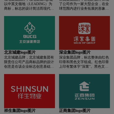
以中英文领地（LEADING）为
了公司作为一家大型企业，在全
商标，标志的设计简洁而现代，
球范围内进行业务拓展的形象。
以蓝色为主色调，突出了其专业
整体风格专业且国际化。在图片
性和权威性。
的背景是纯白色，为整个设计提
供了一个干净、清晰的视觉基
底。在白色背景之上，公司的英
文名称“SHIMAO GROUP”以棕
色字体展现，字体设计现代且简
洁，棕色给人一种稳重和专业的
印象。在“SHIMAO GROUP”字
样的下方，有一个地球形状的图
北京城建logo图片
深业集团logo图片
案，这个图案象征着公司的全球
北京城建品牌，北京城建集团有
深业集团品牌，标志整体由红色
布局，表达了世茂集团在全球范
限责任公司产品商标品牌的设计
印章和黑色文字组成。红色印章
围内的业务拓展和影响力。
创意是在该企业标志创意基础上
上印有繁体字“深業”。黑色文字
局部变化设计而成。它将标志图
写着“深業集團”，下方还有英文
案中心的方形变成了圆形，使之
翻译“SHUM YIP GROUP”。
在视觉上由方柱体变成圆柱体，
另外，还将原有的外方格角变成
圆弧角，使商标与集团公司企业
形象标志在总体外形上基本保持
一致，具有家族感，而且还具有
自身的个性。此商标图案的寓意
象征在其企业标志寓意的基础上
祥生集团logo图片
正商集团logo图片
更加深刻地向公众表达了集团企