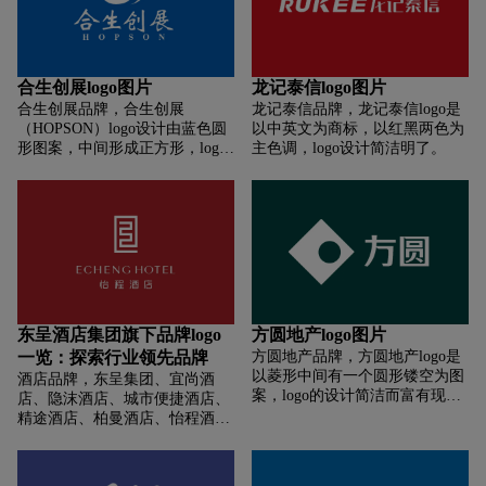
斗）的意思，是深南自成立以来
始终脚踏实地、坚持奋斗的精神
底色的传承；第一个C：是
（Circuits）的缩写，代表深南的
合生创展logo图片
龙记泰信logo图片
的产品，同时也是“Customer”
合生创展品牌，合生创展
龙记泰信品牌，龙记泰信logo是
（客户）的意思，强调深南产品
（HOPSON）logo设计由蓝色圆
以中英文为商标，以红黑两色为
的价值导向是“以客户为中心”；
形图案，中间形成正方形，logo
主色调，logo设计简洁明了。
第二个C：是企业
的设计简洁而富有动感，通过蓝
（Company），代表深南的组
色和白色的搭配，传达出专业、
织，寄托着“Creativity”（创造
创新和稳定的形象。
力）的追求，代表深南希望成为
一个始终富有创造力的组织；
“SCC”勾勒出了深南电路品牌的
价值追求，我们所有的奋斗和创
新都要以客户为中心，聚焦于为
客户创造价值。
东呈酒店集团旗下品牌logo
方圆地产logo图片
一览：探索行业领先品牌
方圆地产品牌，方圆地产logo是
以菱形中间有一个圆形镂空为图
酒店品牌，东呈集团、宜尚酒
案，logo的设计简洁而富有现代
店、隐沫酒店、城市便捷酒店、
感，绿色的logo显得清新自然。
精途酒店、柏曼酒店、怡程酒
黑色的字体大小适中，易于阅
店、蓓利夫人酒店等
读，同时具有独特的方形形状和
圆形镂空设计，使得“方圆”二字