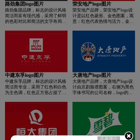
别，棕色给人一种稳重和专业的
路劲集团logo图片
荣安地产logo图片
印象。颜色给人一种活力和热情
路劲集团品牌，标志的设计风格
荣安地产品牌，荣安地产logo设
的感觉。
简洁而富有现代感，采用了鲜明
计是以红色菱形、金色图案，寓
的色彩对比和简洁的文字布局，
意：红色代表热情与活力，金色
有效地传达了公司的品牌形象和
图案象征财富与繁荣，标志的设
理念。整个设计提供了一个干
计巧妙地融合了色彩和图案元
净、清晰的视觉基底。在白色背
素，传达出积极向上、财富与繁
景之上，黄色正方形占据了视觉
荣的信息，适合于一家地产公
焦点，这种颜色给人一种活力和
司。
热情的感觉。在黄色正方形内
部，有白色线条图案的设计，这
种设计元素增加了标志的视觉层
次感，也使得整个logo更加独
中建东孚logo图片
大唐地产logo图片
特。在黄色正方形下方，是公司
中建东孚品牌，标志的设计风格
大唐地产品牌，大唐地产logo设
的宣传语“用心筑造品质生活”，
简洁而专业，采用了红色和白色
计由京剧脸谱图案，右侧为黑色
采用了黑色字体，与黄色正方形
为主色调，红色正方形占据了视
字体书写的公司名称，logo的设
形成了鲜明的对比。字体设计现
觉焦点，这种颜色给人一种活力
计融合了传统与现代元素，通过
代且有力，黑色给人一种稳重和
和热情的感觉。在红色正方形内
京剧脸谱的图案展现了一种文化
专业的印象。
部，白色字体写着“CSC”，这是
传承感，同时使用简洁的黑色字
公司名称的缩写，字体设计现代
体清晰地传达了公司名称，整体
且易于识别，白色字体与红色正
上呈现出一种既富有文化特色又
方形形成了鲜明的对比。在
专业现代的风格。
“CSC”字样的下方，有一行黑色
字体“城市综合开发服务商”，这
不再弹出