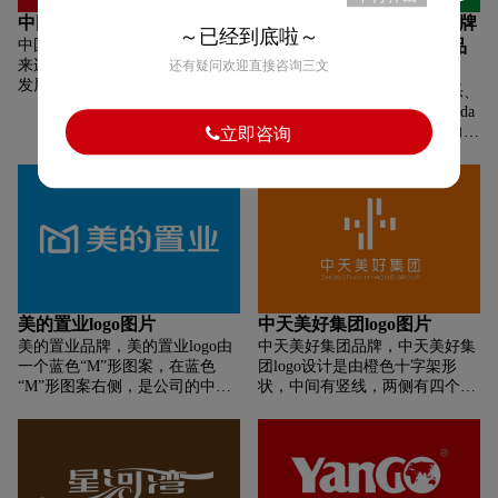
是公司的宣传语。字体设计现代
中国恒大logo图片
全球顶级碳酸饮料·汽水品牌
且有力，黑色字体与白色字体的
～已经到底啦～
中国恒大品牌，恒大者，古往今
logo一览：探索行业领先品
对比，使得宣传语更加醒目。也
来连绵不绝，曰恒;天地万物增益
还有疑问欢迎直接咨询三文
牌
增添了设计的现代感，使其整体
发展，曰大。恒大集团的英文名
看起来既简洁又具有辨识度。整
汽水品牌，Coca-Cola可口可乐、
称中，Ever 意为永恒，Grande
体设计有效地传达了中建东孚公
PEPSI百事可乐、雪碧、Mirinda
意为伟大，"Evergrande" 则寓意
司的品牌形象。色彩搭配有效地
美年达、Fanta芬达汽水、健力
立即咨询
着志存恒远、宏图大展。logo由
突出了公司的品牌形象。
宝、北冰洋等
字母 H 和 D 组合而成，H 是一
只翱翔的雄鹰，寓意高远的战略
远光，D 为一轮红日，象征蒸蒸
日上，事业辉煌和美好的未来。
恒大集团想要展示给世人的，是
其海纳百川、包容向上的胸襟，
孜孜不倦、开拓进取的精神面貌
与蓬勃生力，扛起中国民族地产
美的置业logo图片
中天美好集团logo图片
行业旗帜的恒远理想与宏图大
志。
美的置业品牌，美的置业logo由
中天美好集团品牌，中天美好集
一个蓝色“M”形图案，在蓝色
团logo设计是由橙色十字架形
“M”形图案右侧，是公司的中文
状，中间有竖线，两侧有四个小
名称“美的置业”，同样采用了蓝
矩形，标志的设计简洁而现代，
色文字，与左侧的设计元素形成
以橙色为主色调，突出了公司的
了鲜明的对比。字体设计现代且
活力和温暖感。十字架形状可能
易于识别，蓝色给人一种专业和
象征着稳定、平衡或连接，与公
稳重的感觉。图案的设计简洁而
司的价值观或业务领域相契合。