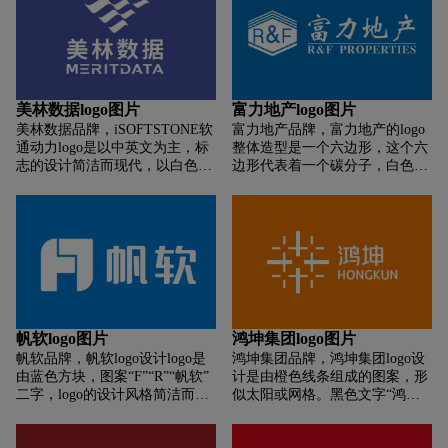
更加醒目且富有创意。整体上，
这个logo很好地传达了“方圆”的
含义，既体现了方正、严谨的一
面，也展现了灵活、变通的另一
面。
美林数据logo图片
富力地产logo图片
美林数据品牌，iSOFTSTONE软
富力地产品牌，富力地产的logo
通动力logo是以中英文为主，标
整体造型是一个六边形，这个六
志的设计简洁而现代，以白色为
边形代表着一个碳分子，白色字
背景，搭配黑色字体，显得专业
体“R&F”碳分子是有机世界最常
且清晰。红色的元素增添了一丝
见的组合，也是世界上最为坚固
活力和动感，与整体设计相得益
的结构之一。六边形的条纹化变
彰。
形形似蜂巢，蜂巢是自然界中比
较罕见的很有创意的建筑，体现
了富力地产在房地产行业的特色
和地位。同时，这个设计也寓意
着富力地产拥有蜜蜂般的智慧和
勤劳，象征着公司为建设人类不
帆软logo图片
鸿坤集团logo图片
断前进的决心和努力。Logo的整
帆软品牌，帆软logo设计logo是
鸿坤集团品牌，鸿坤集团logo设
体颜色是蓝色，象征着蓝色的大
由蓝色方块，图案“F”“R”“帆软”
计是由橙色线条组成的图案，形
海，寓意着富力的博大精深，容
二字，logo的设计风格简洁而现
似太阳或网格。黑色文字“鸿坤”
纳百川的胸怀。
代，以蓝色为主色调，给人一种
及其拼音“HONGKUN”。logo的
专业和科技感。
设计简洁而富有现代感，通过鲜