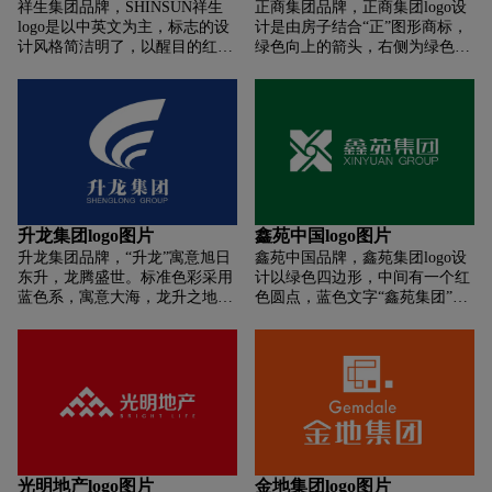
祥生集团品牌，SHINSUN祥生
正商集团品牌，正商集团logo设
业生产的产品像其建筑工程一样
logo是以中英文为主，标志的设
计是由房子结合“正”图形商标，
品质完美无缺、服务一流。 标志
计风格简洁明了，以醒目的红色
绿色向上的箭头，右侧为绿色字
的主体部分由绿色和红色的正方
和黑色字体突出公司名称，便于
体“正商集团”logo的设计简洁而
形组成，形成了一个类似于箭头
识别。整体上，这个标志有效地
富有现代感，以绿色为主色调，
或风车形状的设计。在设计的最
传达了公司的专业性和现代感。
象征着成长、稳定和和谐。整体
顶部有一个绿色的菱形，其中有
上，这个logo有效地传达了正商
一个红色的点。标志下方是
集团的品牌形象和企业理念。
“BUCG”的文字，这可能是公司
名称的缩写。在标志的下方，有
一行中文文字“北京城建集团”，
这是公司的全称。
升龙集团logo图片
鑫苑中国logo图片
升龙集团品牌，“升龙”寓意旭日
鑫苑中国品牌，鑫苑集团logo设
东升，龙腾盛世。标准色彩采用
计以绿色四边形，中间有一个红
蓝色系，寓意大海，龙升之地。
色圆点，蓝色文字“鑫苑集团”，
整个造型呈海浪汹涌之状，线条
logo的设计简洁而富有现代感，
流畅有力，寓意“锐意进取，不
色彩鲜明，易于识别。
断超越”。各个部分朝向一致，
紧密组合、丝丝相连，寓意“和
谐共生”。
光明地产logo图片
金地集团logo图片