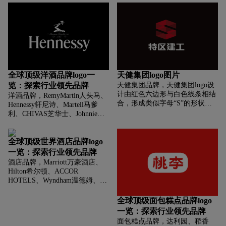
广告语“专筑你的体验”用灰色字
专业性和技术感。整体上，它传
体表示。整体设计简洁明了，突
达了一种创新和前瞻性的企业形
出了公司的专业性和对客户体验
象。
的关注。
全球顶级洋酒品牌logo一
天健集团logo图片
览：探索行业领先品牌
天健集团品牌，天健集团logo设
计由红色六边形与白色线条相结
洋酒品牌，RemyMartin人头马、
合，形成类似字母“S”的形状。
Hennessy轩尼诗、Martell马爹
标志的设计简洁而富有动感，色
利、CHIVAS芝华士、Johnnie
彩对比鲜明，易于识别。整体
Walker尊尼获加、Moet&Chandon
上，它传达了一种专业、高效和
酩悦、Bacardi百加得、
创新的形象。
ABSOLUT绝对伏特加、
全球顶级世界酒店品牌logo
Smirnoff斯米诺等
一览：探索行业领先品牌
酒店品牌，Marriott万豪酒店、
Hilton希尔顿、ACCOR
HOTELS、Wyndham温德姆、
Four Seasons四季酒店、香格里
拉酒店SHANGRI-LA、文华东方
全球顶级面包糕点品牌logo
等
一览：探索行业领先品牌
面包糕点品牌，达利园、稻香