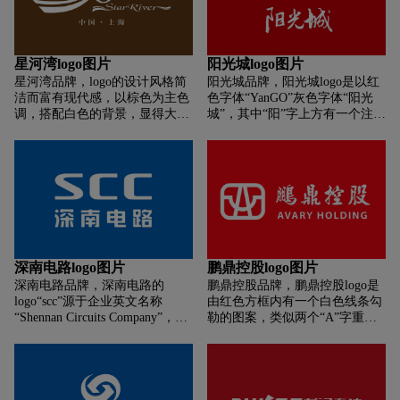
现代，给人一种稳定和专业的印
整体设计易于识别且具有辨识
象。
度。
星河湾logo图片
阳光城logo图片
星河湾品牌，logo的设计风格简
阳光城品牌，阳光城logo是以红
洁而富有现代感，以棕色为主色
色字体“YanGO”灰色字体“阳光
调，搭配白色的背景，显得大气
城”，其中“阳”字上方有一个注册
而优雅。波浪线条的运用增添了
商标符号，logo设计简洁而富有
一丝动态感和视觉层次感，使得
现代感，通过鲜明的色彩对比和
整体设计更加生动和富有活力。
清晰的公司标识，有效地传达了
公司的品牌形象。
深南电路logo图片
鹏鼎控股logo图片
深南电路品牌，深南电路的
鹏鼎控股品牌，鹏鼎控股logo是
logo“scc”源于企业英文名称
由红色方框内有一个白色线条勾
“Shennan Circuits Company”，蓝
勒的图案，类似两个“A”字重叠
色和橙色是深南的VI色，蓝色代
在一起，logo设计简洁而具有辨
表科技，橙色代表温暖，共同组
识度，通过鲜明的色彩对比和独
成了“心芯家园”的色彩。S：是
特的图案，有效地传达了公司的
深南（Shennan）的缩写，代表
形象和品牌特色。
深南本身，蕴含着“Strive”（奋