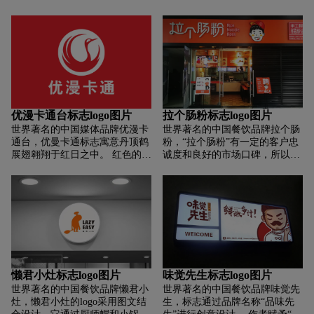
很大众化，但更加触及内心。草
的特点。 标志简洁、时尚、可
帽的设计很有特点，锋利的边
爱、国际化。
沿、轮廓分明，表现出了永和豆
浆做事利落、管理直接化、为消
费者提供最好的豆浆。永和豆浆
的字体设计一改以往字体正规的
样式，选用抽象的笔法绘画而
出，更增添其独特的风格。标志
由红、黄、黑色构成，颜色选择
优漫卡通台标志logo图片
拉个肠粉标志logo图片
简单且纯净，黄色为大豆的颜
世界著名的中国媒体品牌优漫卡
世界著名的中国餐饮品牌拉个肠
色，置于顶部，说明永和在原材
通台，优曼卡通标志寓意丹顶鹤
粉，“拉个肠粉”有一定的客户忠
料的选择上的重视，黑色勾勒出
展翅翱翔于红日之中。 红色的太
诚度和良好的市场口碑，所以根
图案，在对比下，更突出了图案
阳象征着精力充沛的孩子； 丹顶
据创始人的个人形象塑造了一个
的形象。
鹤优雅而神圣。 它可以飞行和生
乐观负责的暖男卡通形象，赋予
活。 它是最好的鸟类。 以此为
品牌更多的人性和情趣，使之 一
典范，寓意优漫卡通卫视将以优
个温暖而受欢迎的品牌。 同时，
质节目引领全国儿童健康成长；
以“拉长”字体突出“手工轻食”的
此外，江苏黄海滩是世界上最大
品牌属性，强化市场定位和品牌
的国家一级珍禽丹顶鹤保护区。
认知度。
丹顶鹤的造型突出了江苏的地域
特色。
懒君小灶标志logo图片
味觉先生标志logo图片
世界著名的中国餐饮品牌懒君小
世界著名的中国餐饮品牌味觉先
灶，懒君小灶的logo采用图文结
生，标志通过品牌名称“品味先