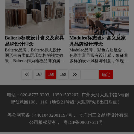
传达出Lauzon既关注自然环保，
品牌色的象征意义。标志额外版
又具备专业可靠品质，提供优质
本更融入了闪电翅膀装饰，为设
产品与服务的品牌形象与内涵。
计注入速度与力量感。本文带你
领略这款标志从图形构思到色彩
系统的完整设计理念与冰球文化
内涵。
Balterio标志设计含义及家具
Moduleo标志设计含义及家
品牌设计理念
具品牌设计理念
Balterio品牌，‌‌‌Balterio标志设计
Moduleo品牌，‌‌‌彩色方块组合，
图形带有类似层压结构的视觉效
色彩丰富且富有设计感，象征着
果，Balterio作为地板品牌的属
多样的设计风格与创意，体现出
性，象征着品牌在地板工艺上的
品牌在地板设计上的多样性与创
专业与产品的结构特点。文字
新性。文字moduleo采用简洁的
167
168
169
确定
balterio采用简洁的白色字体，在
黑色字体，搭配下方的Design
深蓝色背景的衬托下清晰醒目，
Floors，清晰传达出品牌专注于
整体传达出Balterio专业、专注于
设计地板领域，整体传达出
地板领域，致力于为消费者提供
Moduleo富有设计创意、专注于
电话：020-8777 9203
13501502207
广州天河大观中路3号创
优质地板产品的品牌形象与内
为消费者提供多样设计地板的品
智创意园108、116（地铁21号线“大观南”站B出口对面）
涵。
牌形象与内涵。
粤公网安备：44010402001197号，
©广州三文品牌设计有限
公司版权所有，
粤ICP备09037611号