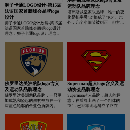
堪萨斯城皇家队logo含义及
狮子卡通LOGO设计-第15届
运动队品牌理念
法语国家首脑峰会品牌logo
堪萨斯城皇家队品牌，‌‌唯一的变
设计
化是把字母“R”换成了“KS”。此
外，几个小细节被纠正，但方案
狮子卡通LOGO设计欣赏-第15届
保持不变。现在，会徽看起来像
法语国家首脑峰会商标logo设计
骑士的旗帜或盾牌，上面写着特
理念：狮子卡通logo设计理念？
许经营名称的缩写：蓝色背景上
狮子卡通标志设计理念？狮子卡
可以看到白色符号。最上面是君
通商标设计理念？狮子卡通
主的主要属性，表示高贵的出
LOGO设计含义？狮子卡通标志
身。图形有严格的几何线条，由
设计含义？狮子卡通商标设计含
五个直边组成，在底部形成一个
义？如何设计狮子卡通商标？如
锐角。金色的王冠被略微移除，
何设计狮子卡通标志？如何设计
包括四个顶端，末端有圆形，类
狮子卡通logo？如何设计狮子卡
似棒球。
通品牌？
佛罗里达美洲豹队logo含义
Superman超人logo含义及运
及运动队品牌理念
动协会品牌理念
佛罗里达美洲豹队品牌，‌‌一只更
Superman超人品牌，超人的标
加成熟和坚忍的黑豹被放在一个
志，在盾牌上画了一个粗体的
深蓝色轮廓的金蓝色盾牌内。它
“S”，已经牢固地确立了它在流
的头微微向左转。这个金色的生
行文化中的地位。会徽明亮的色
物有一张白色的脸和一双鲜红的
彩和原创的设计使它在不同语言
眼睛。盾牌的顶部是一个白色的
和文化中都能被识别出来。会徽
“佛罗里达”字样，用红色镶嵌在
的成功还归功于它所代表的价值