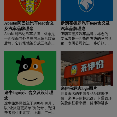
金色的轮廓上。这个盾牌类似于
观。即使与同名超级英雄没有直
军用狗牌。以前，这个标志被用
接联系，它也体现了与全世界人
作佛罗里达黑豹队的替代标志，
民产生共鸣的理想。
但它的标志不是“佛罗里达”，而
是“黑豹”。
Abadal阿巴达汽车logo含义
‌伊朗霍德罗汽车logo含义及
及汽车品牌理念
汽车品牌理念
Abadal阿巴达汽车品牌，标志是
‌伊朗霍德罗汽车品牌，标志的主
一面侧面向外弯曲的三角形纹章
要元素是一匹指向右边的马的形
盾牌。它的场地被分成三条条
象，表明公司的进一步扩张。这
纹，并根据西班牙国旗上的颜色
个标志被放在盾牌上，象征着可
应用规则-在红黄鹤中。在它的
靠、力量和自由的精神。与简洁
上部，重复弧形弯曲，公司的名
的构图相统一，体量意味着可承
字写在白色圆形凸字体。在中央
受的价格和值得信赖的客户方
部分，在两个弯曲的白色破折号
式。这通过灰色和蓝色色调的对
之间，Cia的标志下面有一个Y符
比清楚地表达出来。
号，最后两个字母在第一个字母
里面，下划线在最后一个字母里
面。盾牌的黄边和黑线形成鲜明
来伊份标志logo图片
对比。
途牛logo设计含义及设计理
世界著名的中国食品品牌来伊
念
份，来伊份的标志设计卡通圆形
笑脸象征着幸福、健康和进步。
途牛旅游网创立于2006年10月，
卡通笑脸旨在表达休闲食品的标
以“让旅游更简单”为使命，为消
志，特别引起消费者的食欲。
费者提供由北京、上海、广州、