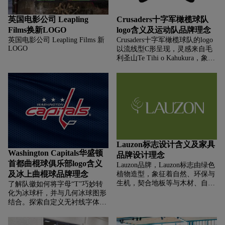
用。
英国电影公司 Leapling
Crusaders十字军橄榄球队
Films换新LOGO
logo含义及运动队品牌理念
英国电影公司 Leapling Films 新
Crusaders十字军橄榄球队的logo
LOGO
以流线型C形呈现，灵感来自毛
利圣山Te Tihi o Kahukura，象征
力量与团结的巅峰。深红和黑色
传递祖先能量和精神潜力，字体
定制自Gotham斜体，动态笔触彰
显活力。球队是新西兰基督城的
冠军俱乐部，多次称霸超级橄榄
球赛，主场奥兰治理论体育场见
证传奇球员如里奇·麦考的辉
煌。探索这个标志如何融合文化
与传统，诠释团队精神。
Lauzon标志设计含义及家具
Washington Capitals华盛顿
品牌设计理念
首都曲棍球俱乐部logo含义
Lauzon品牌，‌‌‌Lauzon标志由绿色
及冰上曲棍球品牌理念
植物造型，象征着自然、环保与
生机，契合地板等与木材、自然
了解队徽如何将字母“T”巧妙转
相关行业的属性，体现出品牌注
化为冰球杆，并与几何冰球图形
重自然、环保的理念。文字
结合。探索自定义无衬线字体与
LAUZON采用沉稳的灰色字体，
经典微斜体“WASHINGTON”字
传递出专业、可靠的感觉，整体
样的对比美学，以及红、白、蓝