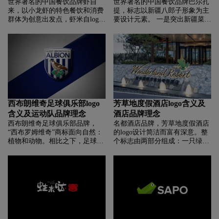
世界著名的中国餐饮品牌虾自
世界著名的中国餐饮品牌巴尔扎
于产品的推广。
来，以小龙虾的特色餐饮和消费
提，标志以新疆八郎子形象为主
群体为创意出发点，虾米自logo
要设计元素。 一是突出新疆菜的
设计了一个穿着龙虾衣，烹调美
特点，易于联想、识别和传播。
食的卡通形象。 他拿着筷子做着
卡通形象生动活泼，富有亲和
邀请的手势，一脸得意的神情似
力，极大地拉近了世界与消费者
乎在告诉这些不速之客来品尝新
的距离，便于观众接受和后期推
鲜美味的小龙虾。
广。 标志传达了一个充满欢乐、
新奇和活泼的新品牌形象。
西布朗维奇足球俱乐部logo
芳草地度假酒店logo含义及
含义及运动队品牌理念
酒店品牌理念
西布朗维奇足球俱乐部品牌，‌‌
名都酒店品牌，‌‌芳草地度假酒店
“西布罗姆维奇”商标面向自然：
的logo设计简洁而富有深意。整
植物和动物。相比之下，足球的
个标志由两部分组成：一只绿色
象征意义完全缺失。画眉上方的
的青蛙和一个英文单词
铭文上写着它的名字，这是标志
“Wonderland Resorts”。这只青蛙
与俱乐部关系的唯一标志。另一
位于标志的右侧，呈现出跳跃的
方面，设计师坚持纹章传统：他
姿态，仿佛正在享受着大自然的
们在纹章盾牌的背景上描绘了一
乐趣。它的颜色是鲜亮的绿色，
只鸟，这种形状在运动队中很受
象征着生命力和活力。在青蛙下
欢迎。因此，尽管人们的注意力
方，有一行中文文字：“芳草地
集中在画眉和山楂上，但也满足
度假酒店”。这些字体的选择和