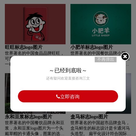
深圳等180个城市出发的旅游产
品预订服务。目前，途牛旅游网
提供100万余种旅游产品供消费
者选择，涵盖跟团、自助、自
驾、邮轮、酒店、签证、景区门
票以及公司旅游等，已成功服务
累计超过1500万人次出游。10月
13日，途牛旅游网“出发吧我们•
途牛2015产品发布会”在北京举
旺旺标志logo图片
小肥羊标志logo图片
行。发布会上，途牛正式启用全
世界著名的中国食品品牌旺旺，
世界著名的中国餐饮品牌小肥
新LOGO，品牌迎来全新升级。
可爱的卡通人物向我们展示了另
羊，小肥羊标志以羊的卡通形象
不再弹出
一种生活方式。 整个标志通过卡
设计，最新的小肥羊logo色彩为
～已经到底啦～
通插图进行延伸。 大胆的黑色线
深绿色，色彩更为柔和亲切；新
条勾勒出卡通人物快乐的笑脸。
标志第一次确立了小肥羊“火锅
还有疑问欢迎直接咨询三文
活泼的卡通人物logo赢得了广大
餐厅”的市场定位，并沿用了小
小朋友的喜爱。 黑色的“旺旺”字
肥羊可爱、阳光的主视觉形象，
体呼应统一，整体logo设计呈现
色彩及字体表达更为现代、简
立即咨询
给我们一个完美的形象设计。
洁。
永和豆浆标志logo图片
盒马标志logo图片
世界著名的中国餐饮品牌永和豆
世界著名的中国超市品牌盒马，
浆，永和豆浆logo图片为一个头
盒马鲜生的标志设计是卡通河马
戴草帽的卡通头像，图案的选择
头造型。 扁平化设计符合国际化