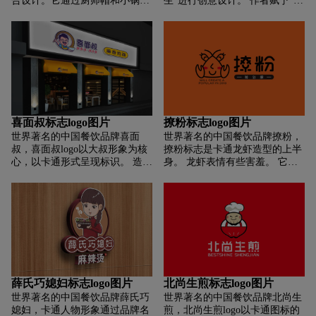
合设计。它通过厨师帽和小锅两
生”进行创意设计。 作者赋予“品
个元素展现了懒君小灶的工业属
味先生”帅气、聪明、灵活的属
性。橙色不仅能刺激食欲，还能
性。 同时也说明“味先生”对食材
让标志在视觉上非常具有辨识
的严格挑选，达到了“色味俱全”
度。树懒的抽象形象承载了懒君
的境界。 让感官上的人有强烈的
小枣品牌慵懒、舒适、快乐的生
品牌使命感和亲切感。 整体来
活理念，给人一种生活本该如此
看，人物的线条设计流畅，动作
舒适的直观感受。从“懒君小枣”
灵动灵动，主体为红色，配以橙
的品牌名称中，我们联想到“懒
黄色，简洁时尚，胃口大开。 非
惰”这个有趣的形象。从这个有
常符合“品味先生”的品牌理念。
喜面叔标志logo图片
撩粉标志logo图片
趣而有趣的图像中，我们传达了
同时，卡通人物的设计非常方便
世界著名的中国餐饮品牌喜面
世界著名的中国餐饮品牌撩粉，
品牌基调。一方面，懒惰是终极
周边的表达，产品的开发。
叔，喜面叔logo以大叔形象为核
撩粉标志是卡通龙虾造型的上半
的懒惰，这符合产品想要传达的
心，以卡通形式呈现标识。 造型
身。 龙虾表情有些害羞。 它似
“懒惰文化”。在当今快节奏的城
时尚简洁，具有年轻摩登的气
乎在等待被戏弄，迎合品牌的口
市中，一群勤奋的高收入“懒人”
质，呼应名字的主题。 人物形象
号。 标志字体也根据龙虾的特点
因为在职场上的辛勤工作，无暇
富有亲和力，迎合年轻消费群体
重新设计。 图文情境整体搭配，
顾及本专业以外的事情，这使得
的审美。 角色手里拿着一碗面
现代、活泼、生动有趣，符合领
“懒人经济”逐渐兴起。另一方
条，用筷子夹起画圆的形状。 创
先消费群体的审美特征。
面，树懒在遇到麻烦时并不慢。
意点别出心裁，别具一格，直观
他们天生可爱，对年轻人有吸引
地体现了品牌的主要产品属性，
力。作为懒王形象的卡通表达，
具有餐饮业的韵味。 人物快乐的
他们很容易记住。
表情呼应了名字的主题，充分传
薛氏巧媳妇标志logo图片
北尚生煎标志logo图片
达了品牌亲和力。
世界著名的中国餐饮品牌薛氏巧
世界著名的中国餐饮品牌北尚生
媳妇，卡通人物形象通过品牌名
煎，北尚生煎logo以卡通图标的