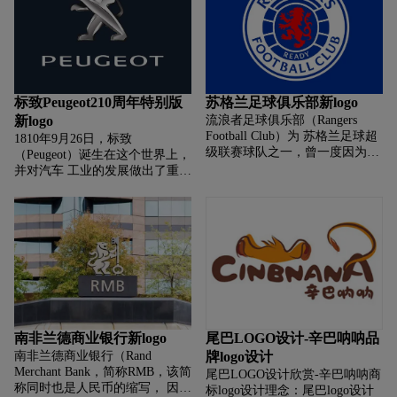
标致Peugeot210周年特别版
苏格兰足球俱乐部新logo
新logo
流浪者足球俱乐部（Rangers
Football Club）为 苏格兰足球超
1810年9月26日，标致
级联赛球队之一，曾一度因为财
（Peugeot）诞生在这个世界上，
政问题无缘超级联赛， 为免与其
并对汽车 工业的发展做出了重大
他以流浪（如昆士柏流浪）为名
贡献。2020年9月，标致汽车将
的球队混淆， 习惯称为格拉斯哥
迎来其成立 210周年纪念日。标
致已经筹划了众多庆祝活动， 包
括推出了最
南非兰德商业银行新logo
尾巴LOGO设计-辛巴呐呐品
南非兰德商业银行（Rand
牌logo设计
Merchant Bank，简称RMB，该简
尾巴LOGO设计欣赏-辛巴呐呐商
称同时也是人民币的缩写， 因此
标logo设计理念：尾巴logo设计