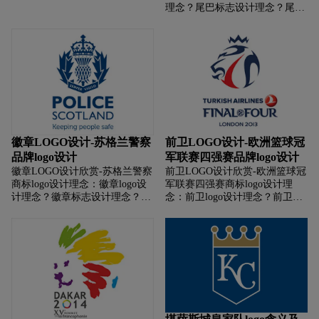
大家将该银行戏称为“人民币银
理念？尾巴标志设计理念？尾巴
行”）创立于1987年，是南非一
商标设计理念？尾巴LOGO设计
家上市的多元化 ​​​​​​​的金融服务控股
含义？尾巴标志设计含义？尾巴
公司，涵盖投资银行，基金管
商标设计含义？ 如何设计尾巴商
理，企业银行和咨询服务等内
标？如何设计尾巴标志？如何设
容。
计尾巴logo？如何设计尾巴品
牌？
徽章LOGO设计-苏格兰警察
前卫LOGO设计-欧洲篮球冠
品牌logo设计
军联赛四强赛品牌logo设计
徽章LOGO设计欣赏-苏格兰警察
前卫LOGO设计欣赏-欧洲篮球冠
商标logo设计理念：徽章logo设
军联赛四强赛商标logo设计理
计理念？徽章标志设计理念？徽
念：前卫logo设计理念？前卫标
章商标设计理念？徽章LOGO设
志设计理念？前卫商标设计理
计含义？徽章标志设计含义？徽
念？前卫LOGO设计含义？前卫
章商标设计含义？ 如何设计徽章
标志设计含义？前卫商标设计含
商标？如何设计徽章标志？如何
义？ 如何设计前卫商标？如何设
设计徽章logo？如何设计徽章品
计前卫标志？如何设计前卫
牌？
logo？如何设计前卫品牌？