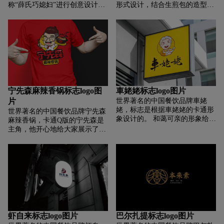
称“薛氏巧媳妇”进行创意设计。
形式设计，结合生煎包的造型，
“聪明儿媳”是指聪明、能干、勤
以点/线/面元素展示。 它具有很
奋、善良的女人。这就是《薛氏
强的现代感。 高端简约体现了行
巧媳妇》形象设计的灵感来源。
业特点。 红色代表真诚的热情和
麻花是中国传统的女性形象。
好运。 黑色是一种高贵的颜色，
“薛氏巧媳妇”就是一身干净简单
既现代又古典。 它是一种经典的
的装扮。它带有一种特殊的小
时尚色彩。 字体精心原创简约，
吃，具有辛辣和辛辣的味道。这
与图形相得益彰，成为企业独
突出了品牌产品，让人一眼就记
有。
住了这就是麻辣烫的品牌形象。
宁先森麻辣香锅标志logo图
車姥姥标志logo图片
人们在感官上有强烈的食欲和亲
片
世界著名的中国餐饮品牌車姥
密感。所有的。人物线条流畅，
姥，标志是根据車姥姥的卡通形
世界著名的中国餐饮品牌宁先森
动作灵活。以赭红色为主体的配
象设计的。 和蔼可亲的形象给人
麻辣香锅，卡通Q版的宁先森是
色简约又时尚，非常符合“薛之
一种亲近感和食欲的感觉。 独特
主角，他开心地给大家展示了他
灵儿媳”的品牌理念。同时，卡
的字体和饱满圆润的装饰传达出
自己的麻辣锅。 画面充满温暖的
通人物的设计非常方便周边的表
强烈的亲和力和轻松活泼的青
爱，可爱的头身比例和快乐的表
达，产品的开发。
春。 营养健康的服务宗旨体现了
情，表达“爱”的主题，弱化其商
车奶奶粥店是一家品质餐厅。
业性，增加消费者的认知和记
忆，开放的动作表现出开朗宽容
的个性和积极的态度 合作。
logo字体经过精心设计，与传统
图形搭配俏皮，一气呵成打造专
业优质的品牌形象。 后期卡通形
虾自来标志logo图片
巴尔扎提标志logo图片
象可以延伸到不同的场景，有利