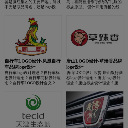
县是滇红集团的主要产地，所以
鸟，喜鹊被用作“报纸鸟”礼服的
不光是取品牌名，还是logo设计
标志原型。 设计师用流畅的线条
上，都着重一个“凤”字。滇红凤
勾勒出一只飞翔的报纸鸟。 流线
牌红茶的logo是由多片茶叶旋转
型的造型设计，如水墨般的写
组合而成的凤凰的形象，颜色采
意，都表达了报鸟企业独特的自
用红色，鲜艳而热烈，对于消费
我定位和认知能力。 整个标志的
者来说，这样的logo是非常容易
亮点在于“信号器”嘴部的小朱红
记住的。
色。 喜鹊被视为吉祥的象征，红
色象征着幸福。 这朱红色是喜讯
的表现，完全符合“报信者”这个
名字的意思。 标志下方由5条流
线组成的翅膀是凤凰的隐含反
自行车LOGO设计-凤凰自行
唐山LOGO设计-草臻香品牌
映，体现了企业对自身的更高要
车品牌logo设计
logo设计
求和对优质服务的更高追求。
自行车logo设计理念？自行车标
唐山LOGO设计欣赏-唐山银行商
志设计理念？自行车商标设计理
标logo设计理念：唐山logo设计
念？自行车LOGO设计含义？自
理念？唐山标志设计理念？唐山
行车标志设计含义？自行车商标
商标设计理念？唐山LOGO设计
设计含义？如何设计自行车商
含义？唐山标志设计含义？唐山
标？如何设计自行车标志？如何
商标设计含义？ 如何设计唐山商
设计自行车logo？如何设计自行
标？如何设计唐山标志？如何设
车品牌？
计唐山logo？如何设计唐山品
牌？