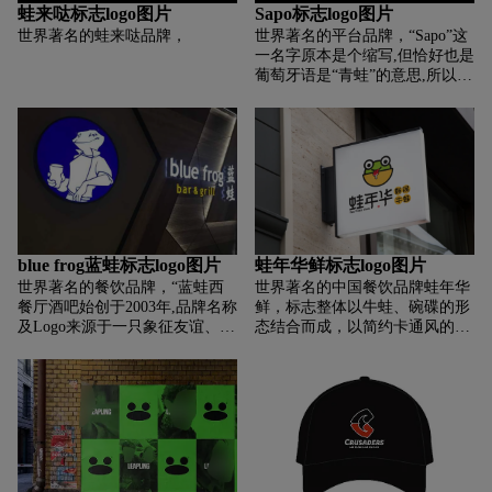
了会徽设计的主要要求。
排列都非常考究，既体现了品牌
蛙来哒标志logo图片
Sapo标志logo图片
的名称，又增加了标志的文化内
世界著名的蛙来哒品牌，
世界著名的平台品牌，“Sapo”这
涵。
一名字原本是个缩写,但恰好也是
葡萄牙语是“青蛙”的意思,所以该
公司的标志形象一直是一只青蛙
的形象。SAPO重新设计了这只
有19年历史的“蟾蜍”。进一步体
现SAPO现代、技术、创新和0距
离的公司形象。同时，还为新形
象搭配了一套全新的色彩和图
标。“我们是SAPO，我们将让您
更简便，有趣的认识这个世界，
我们想融入你的生活，为您提供
blue frog蓝蛙标志logo图片
蛙年华鲜标志logo图片
个性化的互联网服务”
世界著名的餐饮品牌，“蓝蛙西
世界著名的中国餐饮品牌蛙年华
餐厅酒吧始创于2003年,品牌名称
鲜，标志整体以牛蛙、碗碟的形
及Logo来源于一只象征友谊、幸
态结合而成，以简约卡通风的形
运的天青色小青蛙摆件。
式彰显品牌的时尚元素、易记、
易传播，牛蛙俯卧在碗中的姿态
直观的体现出了“蛙年华”品牌的
行业属性及主题元素，吐舌的形
态更加强烈的体现出了美味的诱
惑.彰显出了“馋”意的理念.微笑
的表情象征了服务的价值观，整
体简洁、大气、易识别、易应