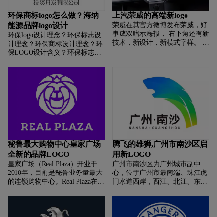
环保商标logo怎么做？海纳
上汽荣威的高端新logo
能源品牌logo设计
荣威在其官方微博发布荣威，好
事成双暗示海报， 右下角还有新
环保logo设计理念？环保标志设
技术，新设计，新模式字样。 4
计理念？环保商标设计理念？环
月1日，上汽荣威在自己的App中
保LOGO设计含义？环保标志设
增加专栏， 推出了一系列mini连
计含义？环保商标设计含义？ 如
续剧《2020荣威太空漫游记》
何设计环保商标？如何设计环保
标志？如何设计环保logo？如何
设计环保品牌？
秘鲁最大购物中心皇家广场
腾飞的雄狮,广州市南沙区启
全新的品牌LOGO
用新LOGO
皇家广场（Real Plaza）开业于
广州市南沙区为广州城市副中
2010年，目前是秘鲁业务量最大
心，位于广州市最南端、珠江虎
的连锁购物中心。Real Plaza在秘
门水道西岸，西江、北江、东江
鲁的主要城市拥有20个 购物中
三江汇集之处。全区面积803平
心，有数百万秘鲁人正在享受
方公里，常住人口73万人， 下辖
Real Plaza来带的独特娱乐和购物
六镇三街。2019年12月6日，南
体验。
沙