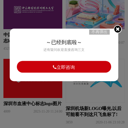
不再弹出
中国科学院深圳理工大学标
深圳卫视台标志logo图片
志logo图片
～已经到底啦～
4512
2022-03-03 05:40:07
4527
2022-07-01 05:28:00
还有疑问欢迎直接咨询三文
立即咨询
深圳市血液中心标志logo图片
深圳机场新LOGO曝光,以后
4009
2023-11-20 11:24:00
可能看不到这只飞鱼标了!
3859
2020-11-06 23:10:28