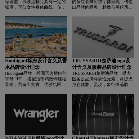
母造型，线条流畅且具有一定的
的条纹装饰衬线字体呈现，传递
弧度，形似女性身体曲线，传递
出品牌的经典、精致与英伦风
出品牌专注于女性内衣的品类定
格，强化视觉辨识度；条纹装饰
位，体现对女性身材与舒适穿着
的衬线字体，既展现出复古优雅
需求的关注，象征品牌致力于塑
的英伦气质，又通过线条细节增
造、展现女性优美体态的理念。
添时尚感，契合品牌主打高端衬
“MAIDENFORM” 以简洁的无衬
衫的定位，传递出产品的精致工
线字体呈现，强化品牌识别，传
艺与设计感。
递出品牌的专业、可靠形象。
Houbigant标志设计含义及香
TRUSSARDI楚萨迪logo设
水品牌设计理念
计含义及服装品牌设计理念
Houbigant品牌，‌‌‌椭圆形边框内的
TRUSSARDI楚萨迪品牌，‌‌‌猎犬
字母 “H” ，搭配顶部精致蝴蝶结
图案是品牌标志性元素，灵缇犬
装饰，营造出复古、优雅氛围。
身姿优雅、灵动，象征着品牌的
椭圆形与蝴蝶结，形似香水瓶经
时尚、精致与优雅格调，也体现
典造型元素，传递品牌香水主业
了品牌起源于皮革工艺，猎犬常
属性，彰显法式浪漫与精致，承
与狩猎、精致生活关联，传递出
载传统工艺与优雅格调。
品牌对品质与独特生活方式的追
求。
WRANGLER威格logo设计
Chantal Thomass标志设计含