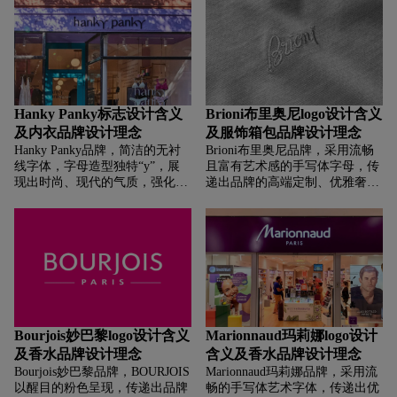
秘、典雅的气质，如同香水中复
艺的精致与独特 。
杂且富有层次的香调 。
Hanky Panky标志设计含义
Brioni布里奥尼logo设计含义
及内衣品牌设计理念
及服饰箱包品牌设计理念
Hanky Panky品牌，‌‌‌简洁的无衬
Brioni布里奥尼品牌，‌‌‌采用流畅
线字体，字母造型独特“y”，展
且富有艺术感的手写体字母，传
现出时尚、现代的气质，强化品
递出品牌的高端定制、优雅奢华
牌识别度，让消费者快速关联到
气质，契合其意大利顶级男装定
其主打舒适与性感兼具、设计新
制世家定位，彰显手工剪裁工艺
颖的内衣产品，塑造出年轻、时
的精致与独特 。
尚、有活力的品牌形象 。
Bourjois妙巴黎logo设计含义
Marionnaud玛莉娜logo设计
及香水品牌设计理念
含义及香水品牌设计理念
Bourjois妙巴黎品牌，‌‌‌BOURJOIS
Marionnaud玛莉娜品牌，‌‌‌采用流
以醒目的粉色呈现，传递出品牌
畅的手写体艺术字体，传递出优