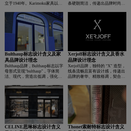
立于1940年。Karimoku家具以其
条硬朗简洁，传递出品牌时尚、
卓越的质量、精细的工艺和使用
个性且具设计感的风格，可能象
可持续材料而闻名。
征品牌在皮具、服装等产品设计
上追求独特造型与结构，展现出
区别于常规的创意。
“MACKAGE” 以粗体黑色呈现，
醒目有力，强化品牌名称识别，
传递出品牌自信、现代的气质，
契合其作为时尚品牌，面向追求
潮流与品质消费者的定位。
Bulthaup标志设计含义及家
Xerjoff标志设计含义及香水
具品牌设计理念
品牌设计理念
Bulthaup品牌，‌‌‌Bulthaup标志以字
Xerjoff品牌，‌‌‌独特的 “X” 造型，
母形式呈现“bulthaup”，字体简
线条流畅且富有设计感，传递出
洁、现代，营造出低调，强化品
品牌的奢华、精致格调，契合其
牌独特辨识度，传递出品牌不张
意大利高端香水定位。这种艺术
扬却注重品质与设计细节的特
化的字母设计，展现出品牌对美
质。
学的追求，如同其香水中复杂精
妙的香调组合，给人独特且高端
的印象 。
CELINE思琳标志设计含义
Thonet索耐特标志设计含义