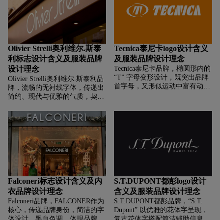
历史传承，黑白配色的复古椭圆
“Aquascutum” 以独特的字体呈
标识，结合狮头元素，塑造出经
现，“A” 字母的强调设计强化识
典、奢华、有底蕴的品牌形象，
别，整体传递出品牌的经典、庄
体现品牌融合意大利传统皮革工
重与英伦时尚感。
艺与现代时尚设计的核心价值，
Olivier Strelli奥利维尔.斯泰
Tecnica泰尼卡logo设计含义
承载着品牌半个多世纪对高端生
利标志设计含义及服装品牌
及服装品牌设计理念
活方式的诠释。
设计理念
Tecnica泰尼卡品牌，‌‌‌椭圆形内的
“T” 字母变形设计，既突出品牌
Olivier Strelli奥利维尔.斯泰利品
首字母，又形似运动中富有动感
牌，‌‌‌流畅的无衬线字体，传递出
的线条，传递出运动的活力与速
简约、现代与优雅的气质，契合
度感，契合品牌专注于滑雪靴、
品牌可能具有的时尚、精致定
徒步鞋等户外运动装备的定位，
位，展现出法式时尚的细腻与格
象征品牌产品助力运动表现的功
调，体现品牌在设计中对线条感
能属性。“TECNICA” 以粗壮、
与简洁美学的追求。
具有倾斜角度的字体呈现，橙色
调鲜明亮眼，展现出热情、积极
的品牌形象，强化品牌识别度。
Falconeri标志设计含义及内
S.T.DUPONT都彭logo设计
衣品牌设计理念
含义及服装品牌设计理念
Falconeri品牌，‌‌‌FALCONER作为
S.T.DUPONT都彭品牌，‌‌‌“S.T.
核心，传递品牌身份，简洁的字
Dupont” 以优雅的花体字呈现，
体设计，黑白色调，体现品牌的
复古花体字搭配简洁辅助信息，