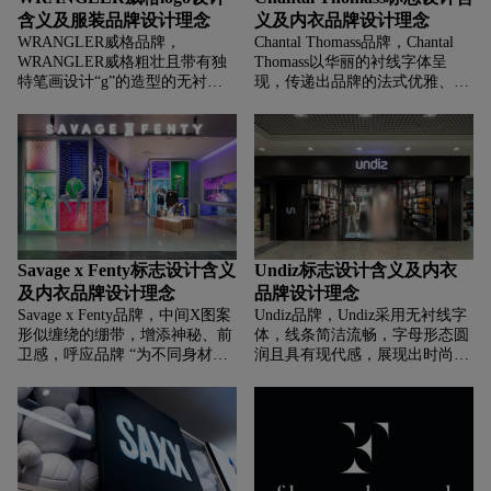
含义及服装品牌设计理念
义及内衣品牌设计理念
WRANGLER威格品牌，‌‌‌
Chantal Thomass品牌，‌‌‌Chantal
WRANGLER威格粗壮且带有独
Thomass以华丽的衬线字体呈
特笔画设计“g”的造型的无衬线
现，传递出品牌的法式优雅、浪
字体，展现出力量感与粗犷风
漫与高端气质，彰显设计师个人
格，呼应牛仔服饰的硬朗、耐用
品牌的独特性与时尚影响力，让
特质，强化品牌与户外、牛仔生
消费者关联到其精致内衣所展现
活方式的绑定，传递出品牌产品
的法式性感与艺术设计 。
的实用性与时尚感。
Savage x Fenty标志设计含义
Undiz标志设计含义及内衣
及内衣品牌设计理念
品牌设计理念
Savage x Fenty品牌，‌‌‌中间X图案
Undiz品牌，‌‌‌Undiz采用无衬线字
形似缠绕的绷带，增添神秘、前
体，线条简洁流畅，字母形态圆
卫感，呼应品牌 “为不同身材、
润且具有现代感，展现出时尚、
肤色、性别提供性感选择” 的定
年轻的气质。这种字体风格与品
位，象征打破内衣行业传统审美
牌目标受众 —— 追求时尚、舒
束缚，传递包容与个性。
适且注重性价比的年轻消费者相
“SAVAGE” 传递出野性、大胆、
匹配，体现品牌紧跟潮流、注重
不羁的态度，“FENTY” 是蕾哈
穿着体验的特点 。
娜姓氏，代表品牌与她的关联，