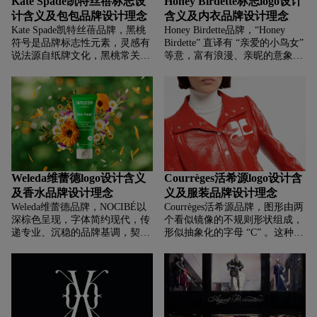
Kate Spade凯特丝蓓标志设
Honey Birdette标志logo设计
计含义及包包品牌设计理念
含义及内衣品牌设计理念
Kate Spade凯特丝蓓品牌，‌‌‌黑桃
Honey Birdette品牌，‌‌‌“Honey
符号是品牌标志性元素，灵感有
Birdette” 直译有 “亲爱的小鸟女”
说法源自纸牌文化，黑桃常关联
等意，富有浪漫、亲昵的意象，
幸运、独特，赋予品牌浪漫、俏
采用华丽的手写字体，传递出浪
皮又具辨识度的特质，也成为消
漫、性感、精致的品牌气质，契
费者识别品牌的视觉符号，强化
合其主打高端、性感内衣的定
品牌记忆点，搭配优雅的衬线字
位，展现出品牌对女性魅力与时
体，整体塑造出精致、时尚且富
尚美学的追求，仿佛用文字勾勒
有纽约都市感的轻奢品牌形象 ，
出内衣的柔美与诱惑 。
诠释 “美式时尚、年轻活力、精
致俏皮” 的品牌内涵。
Weleda维蕾德logo设计含义
Courrèges活希源logo设计含
及香水品牌设计理念
义及服装品牌设计理念
Weleda维蕾德品牌，‌‌‌NOCIBÉ以
Courrèges活希源品牌，‌‌‌图形由两
深棕色呈现，字体简约现代，传
个看似镜像的不规则形状组成，
递专业、沉稳的品牌基调，契合
形似抽象化的字母 “C” 。这种独
其美妆零售定位，强化品牌名称
特且具有现代感的设计，代表了
识别，让消费者快速关联到该法
品牌标志性的未来主义风格。
国知名美妆连锁品牌 。
Courrèges 在 20 世纪 60 年代就
以太空时代风格的服装而闻名，
该图形传递出品牌对创新、前卫
设计理念的追求，象征着打破传