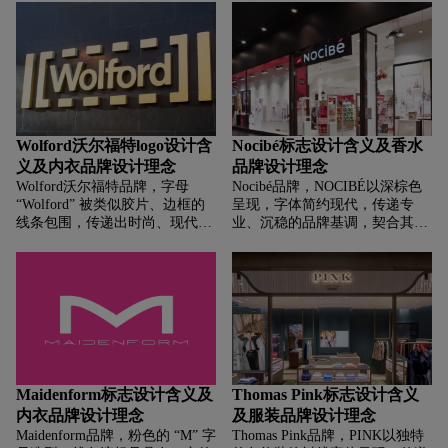
侈品牌，在户外服饰、滑雪装备
印记，彰显品牌的独特性与设计
等领域传承精湛工艺的形象 。字
师的创意表达，让消费者关联到
母 “B” 醒目突出，强化品牌首字
品牌充满先锋、大胆、未来感的
母识别，简洁有力，展现品牌自
时尚设计。
信、专业的气质 。
Wolford沃尔福特logo设计含
Nocibé标志设计含义及香水
义及内衣品牌设计理念
品牌设计理念
Wolford沃尔福特品牌，‌‌‌字母
Nocibé品牌，‌‌‌NOCIBÉ以深棕色
“Wolford” 被类似胶片、边框的
呈现，字体简约现代，传递专
线条包围，传递出时尚、现代
业、沉稳的品牌基调，契合其美
感，契合品牌作为奥地利高端丝
妆零售定位，强化品牌名称识
袜、紧身衣等时尚服饰品牌的定
别，让消费者快速关联到该法国
位，仿佛将品牌名称框定在时尚
知名美妆连锁品牌 。
的 “镜头” 或 “场景” 中，象征其
产品在时尚领域的聚焦与独特呈
现，展现出品牌对时尚潮流的捕
捉与诠释 。
Maidenform标志设计含义及
Thomas Pink标志设计含义
内衣品牌设计理念
及服装品牌设计理念
Maidenform品牌，‌‌‌粉色的 “M” 字
Thomas Pink品牌，‌‌‌PINK以独特