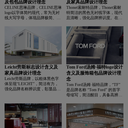
及包包品牌设计理念
及家具品牌设计理念
CELINE思琳品牌，‌‌‌CELINE思琳
Thonet索耐特品牌，‌‌‌Thonet索耐
logo以字体简约现代，常为无衬
特简洁的黑色无衬线字体，现代
线大写字母，体现品牌极简、优
且清晰，强化品牌辨识度。在漫
雅、高级的设计理念，契合其服
长发展中，简洁形式利于跨时
装、皮具等产品对线条、质感的
代、诠释其在家具领域的长久影
追求，传递法式轻奢的格调。
响力。
Leicht劳斯标志设计含义及
Tom Ford汤姆·福特logo设计
家具品牌设计理念
含义及服饰箱包品牌设计理
Leicht劳斯品牌，‌‌‌以粗体黑色字
念
体呈现“LEICHT”，简洁有力，
Tom Ford汤姆·福特品牌，‌‌‌“TF”
强化品牌名称辨识度，彰显品牌
是品牌名称 “Tom Ford” 的首字
的规范化、受保护的商业地位，
母缩写，简洁醒目，具备高辨识
传递专业、可靠的品牌形象。
度，能快速让消费者关联到品
牌，传递出品牌追求简洁、有力
的时尚表达，契合 Tom Ford 在
时尚、美妆等领域展现的大胆、
前卫又极具个性的风格 。