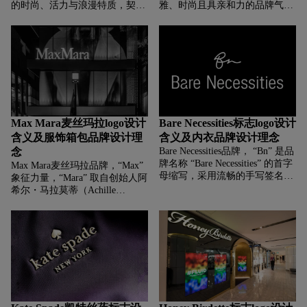
的时尚、活力与浪漫特质，契合
雅、时尚且具亲和力的品牌气
美妆产品给人带来的愉悦感和对
质，契合美妆零售行业注重美感
美的追求。这种鲜明的色彩选
与体验的特点，给消费者营造出
择，能快速吸引消费者目光，强
精致、专业的美妆购物联想。
化品牌识别度 。
Max Mara麦丝玛拉logo设计
Bare Necessities标志logo设计
含义及服饰箱包品牌设计理
含义及内衣品牌设计理念
念
Bare Necessities品牌，‌‌‌ “Bn” 是品
牌名称 “Bare Necessities” 的首字
Max Mara麦丝玛拉品牌，‌‌‌“Max”
母缩写，采用流畅的手写签名式
象征力量，“Mara” 取自创始人阿
设计，传递出亲切、个性化的品
希尔・马拉莫蒂（Achille
牌气质，仿佛是品牌对消费者的
Maramotti）的姓氏 ，采用极简
专属“签名承诺”，体现其注重为
黑色衬线体，传递优雅克制气质
消费者提供贴合个人需求的贴身
，衬线字体增添经典、精致感，
衣物选择。
契合品牌为女性提供优雅服饰，
展现不动声色奢华之美的理念。