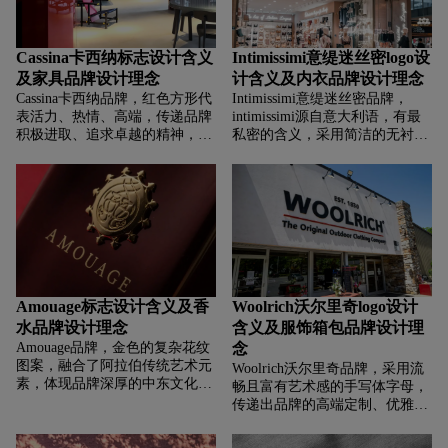
Cassina卡西纳标志设计含义
Intimissimi意缇迷丝密logo设
及家具品牌设计理念
计含义及内衣品牌设计理念
Cassina卡西纳品牌，‌‌‌红色方形代
Intimissimi意缇迷丝密品牌，‌‌‌
表活力、热情、高端，传递品牌
intimissimi源自意大利语，有最
积极进取、追求卓越的精神，也
私密的含义，采用简洁的无衬线
凸显品牌的鲜明个性与强大气
字体，字母排列规整，置于黑色
场，契合其高端家具定位，给人
边框内，展现出简约、现代、精
留下深刻、热烈的视觉印象。简
致的风格，契合品牌源自意大利
洁的白色无衬线字体 “Cassina”
的时尚审美，传递出优雅、高端
，现代、清晰，体现品牌简约、
的品牌气质，让消费者关联到其
时尚的设计理念，与家具设计中
产品常有的高品质面料、细腻工
对简洁美学和精湛工艺的追求相
艺与时尚设计。
呼应，传递出精致、高端且具有
现代感的品牌形象，便于快速识
Amouage标志设计含义及香
Woolrich沃尔里奇logo设计
别与记忆。
水品牌设计理念
含义及服饰箱包品牌设计理
Amouage品牌，‌‌‌金色的复杂花纹
念
图案，融合了阿拉伯传统艺术元
Woolrich沃尔里奇品牌，‌‌‌采用流
素，体现品牌深厚的中东文化底
畅且富有艺术感的手写体字母，
蕴。这种精致、华丽的设计，象
传递出品牌的高端定制、优雅奢
征着品牌对奢华与艺术的追求，
华气质，契合其意大利顶级男装
呼应其高端香水定位，传递出神
定制世家定位，彰显手工剪裁工