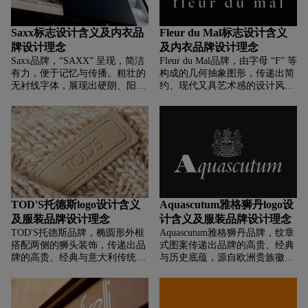
彰显个人风格与影响力。二者结
合体现品牌打破常规、展现多元
性感的理念。
Saxx标志设计含义及内衣品
Fleur du Mal标志设计含义
牌设计理念
及内衣品牌设计理念
Saxx品牌，‌‌‌“SAXX” 呈现，简洁
Fleur du Mal品牌，‌‌‌由字母 “F” 等
有力，便于记忆与传播。粗壮的
构成的几何抽象图形，传递出简
无衬线字体，展现出硬朗、阳刚
约、现代又具艺术感的设计风
的气质，呼应品牌面向男性消费
格，契合品牌融合性感、时尚与
者的定位，传递出力量感与可靠
艺术的定位，象征品牌在时尚设
性。
计上追求独特结构与创意表达。
TOD'S托德斯logo设计含义
Aquascutum雅格狮丹logo设
及服装品牌设计理念
计含义及服装品牌设计理念
TOD'S托德斯品牌，‌‌‌椭圆形外框
Aquascutum雅格狮丹品牌，‌‌‌纹章
搭配两侧的狮头装饰，传递出品
式图案传递出品牌的高贵、经典
牌的高贵、经典与意大利传统工
与历史底蕴，源自欧洲贵族徽章
艺底蕴。狮头象征力量、品质与
传统，象征品牌的英伦血统与高
守护，“TOD'S” 以简洁的衬线字
端定位；盾牌上的雨滴元素呼应
体呈现于椭圆框内，强化品牌识
品牌经典防水面料的历史，体现
别，展现出品牌的简约、大气与
对功能性与品质的追求。