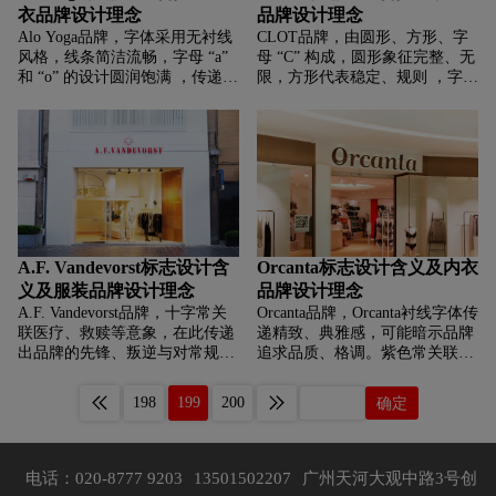
衣品牌设计理念
品牌设计理念
Alo Yoga品牌，‌‌‌字体采用无衬线
CLOT品牌，‌‌‌由圆形、方形、字
风格，线条简洁流畅，字母 “a”
母 “C” 构成，圆形象征完整、无
和 “o” 的设计圆润饱满 ，传递出
限，方形代表稳定、规则 ，字母
一种现代感与时尚感。同时，这
“C” 可能是品牌首字母。图形的
种字体设计也给人一种稳定、可
组合可能意在传达品牌兼具稳定
靠的感觉，象征着品牌产品在品
的基础与无限的发展潜力，以及
质上的稳定性和耐用性，契合运
独特的品牌个性。设计简约且富
动服饰需要经受各种运动考验的
有现代感，给人一种简洁、大
特性。
气、专业的印象 ， 可能适用于
时尚、科技、设计等领域的品
牌。
A.F. Vandevorst标志设计含
Orcanta标志设计含义及内衣
义及服装品牌设计理念
品牌设计理念
A.F. Vandevorst品牌，‌‌‌十字常关
Orcanta品牌，‌‌‌Orcanta衬线字体传
联医疗、救赎等意象，在此传递
递精致、典雅感，可能暗示品牌
出品牌的先锋、叛逆与对常规时
追求品质、格调。紫色常关联高
尚的“治愈”态度，契合其解构主
贵、神秘，或许体现品牌独特定
义、暗黑先锋的设计风格。依靠
位与气质。
198
199
200
确定
十字的独特性与文字的力量感，
塑造出先锋、艺术、充满叛逆精
神的品牌形象，体现品牌在时尚
界追求小众、深度与概念化表
电话：020-8777 9203
13501502207
广州天河大观中路3号创
达，承载比利时先锋时尚的基