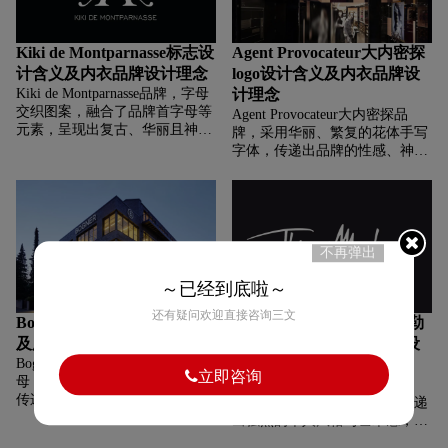
统束缚，探索时尚新边界。
Kiki de Montparnasse标志设
Agent Provocateur大内密探
计含义及内衣品牌设计理念
logo设计含义及内衣品牌设
Kiki de Montparnasse品牌，‌‌‌字母
计理念
交织图案，融合了品牌首字母等
Agent Provocateur大内密探品
元素，呈现出复古、华丽且神秘
牌，‌‌‌采用华丽、繁复的花体手写
的视觉效果。这种设计呼应品牌
字体，传递出品牌的性感、神
灵感来源 ——20 世纪初巴黎蒙
秘、奢华气质。这种字体设计如
帕纳斯的艺术氛围与浪漫情色文
同品牌的内衣风格 —— 充满诱
化 ，传递出品牌的艺术底蕴、性
惑、精致且具复古韵味，展现出
感张力与高端定位，仿佛用符号
对女性魅力的极致挖掘与浪漫诠
编织出那个时代的艺术与情韵。
释，契合其 “用内衣打造性感挑
不再弹出
衅” 的品牌理念 。
～已经到底啦～
还有疑问欢迎直接咨询三文
Bogner博格纳logo设计含义
Thierry Mugler蒂埃里·穆勒
及服饰箱包品牌设计理念
logo设计含义及服装品牌设
Bogner博格纳品牌，‌‌‌圆形环绕字
计理念
立即咨询
母 “B”，圆形象征完整、统一，
Thierry Mugler蒂埃里·穆勒品
传递品牌追求高品质、对产品全
牌，‌‌‌采用手写签名式字体，传递
方位把控的理念，也有经典、永
出强烈的个人风格与艺术感，契
恒之意，契合其作为德国高端奢
合品牌创始人作为设计师的个人