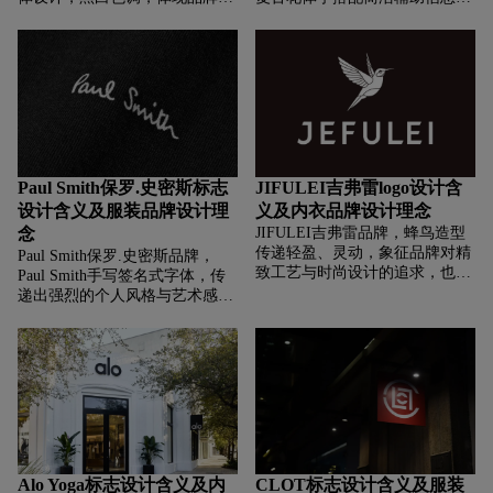
高端、简约与专业，契合意大利
塑造出经典、奢华、有历史感的
时尚品牌的精致感，塑造出专注
品牌形象，契传递高端、精致质
优质羊绒、追求品质与格调的品
感，彰显品牌作为法国百年奢华
牌形象。
品牌的身份，代表其在书写工
具、皮具、配饰等领域的精湛工
艺与奢华定位 。
Paul Smith保罗.史密斯标志
JIFULEI吉弗雷logo设计含
设计含义及服装品牌设计理
义及内衣品牌设计理念
念
JIFULEI吉弗雷品牌，‌‌‌蜂鸟造型
传递轻盈、灵动，象征品牌对精
Paul Smith保罗.史密斯品牌，‌‌‌
致工艺与时尚设计的追求，也寓
Paul Smith手写签名式字体，传
意品牌如蜂鸟般敏锐捕捉潮流，
递出强烈的个人风格与艺术感，
为男士打造兼具舒适与格调的着
契合品牌强调设计师个人创意与
装。“JEFULEI” 强化识别，展现
独特视角的定位，展现出品牌的
品牌专注男装领域，结合蜂鸟元
随性、时尚与英伦艺术气质，让
素，传递出高端、时尚且富有活
消费者关联到品牌融合经典与创
力的男装品牌形象。
意的设计风格。
Alo Yoga标志设计含义及内
CLOT标志设计含义及服装