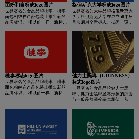
统，拱门后面的建筑和天际线展
英文「斯泰伦博斯
面粉和言标志logo图片
格但斯克大学标志logo图片
现了学校与城市社会的联系。学
（Stellenbosch）」的名字，同时
世界著名的食品品牌桃李，桃李
世界著名的大学品牌格但斯克大
校还设立了全新的品牌指导页
还在下方用英语，科萨语
面包相继在产品包装上推出新的
学，格但斯克大学在成立50年后
面，帮助师生了解新形象的应用
（isiXhosa）和南非语
品牌标识。 和以前一样，新标志
首次启用全新标志。据悉，该校
规范，使新形象更清晰、更容易
（Afrikaans）三种语言标注了
仍然由红底白字组成。 重新设计
曾有多次打算更改校徽，但最终
制定有效的平面广告、广播广
「大学（University）」。斯泰伦
的“桃李”字体在之前的倾斜形状
都没有实现。趁着此次学校建校
告、网页、广告牌、招牌、小册
博斯大学认为，新标志即现代又
的基础上进行了矫正，打开了单
50周年的机会，学校决定在尊重
子、电子邮件和其他大学材料。
美观，同时仍然保留了经典而优
词之间的空间，使笔画粗细更加
传统历史的基础上启用更加现代
雅的教育类符号魅力。它清晰易
均匀。 当红色背景块的四个圆角
化的新图形符号。从2021年6月1
读，适合具有世界一流学术水平
变大时，新的红色比以前更亮。
日起取代当前「G」字校徽。以
的大学，并希望在2040年之前成
此外，在部分广告中，新标识还
盾牌为基础的新标志，并保留了
为非洲领先的研究型大学。
加入了深蓝色英文字符“toy”。
原标志中的两个十字图案和皇冠
图案。在新的设计中，皇冠被单
桃李标志logo图片
健力士黑啤（GUINNESS）
独移到了盾牌的顶部，而十字图
世界著名的食品品牌桃李，桃李
标志logo图片
标则被融入到盾形内部的学校缩
面包相继在产品包装上推出新的
世界著名的食品品牌健力士黑
写字母「UG」之中。美术学院
品牌标识。 和以前一样，新标志
啤，健力士黑啤竖琴形象的演变
院长 Krzysztof Polkowski 谈到新
仍然由红底白字组成。 重新设计
与一般品牌演变基本相似：从复
标志时介绍说，设计的主要准则
的“桃李”字体在之前的倾斜形状
杂到简约，从传统到现代。 在我
是从格但斯克市的纹章（两个十
的基础上进行了矫正，打开了单
个人看来，2005年的竖琴形象似
字架）开始，清晰的字母「U」
词之间的空间，使笔画粗细更加
乎是在前进，实际上是在后退。
和「G」以及代表大海的蓝色为
均匀。 当红色背景块的四个圆角
它只是轻率地希望迎合一些审美
构建有趣而永恒的视觉语言奠定
变大时，新的红色比以前更亮。
趋势，但在这里它忽略了啤酒品
了基础。
此外，在部分广告中，新标识还
牌不是汽车制造商。 这种现代性
加入了深蓝色英文字符“toy”。
的表达是自我挫败的，削弱了它