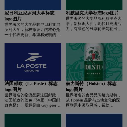
自己的一些独特气质。 上面提到
的插画家 Gerry Barney 是 1968
尼日利亚尼罗河大学标志
利默里克大学标志logo图片
年版本的设计师。 再看后三部，
logo图片
世界著名的大学品牌利默里克大
1968版其实还是比较不错的，去
学，新标识大胆，现代且充满活
世界著名的大学品牌尼日利亚尼
掉了之前的繁琐，但依然保留了
力，有绿色的线条轮廓勾勒出爱
罗河大学，新校徽设计的核心是
竖琴丰富的形象，达到了两者的
尔兰麋鹿、约翰王城堡（King
一个代表更新、希望和光明的
平衡。
John’s Castle) 以及香农河（River
「日出」符号，并在下方标有
Shannon) 等元素。 学校表示，
「Nile（尼罗河）」字样，字体
新标志是传统与现代，创新与自
的下方则是尼罗河的轮廓。蓝色
然世界之间的一种平衡。在设计
和绿色将作为学校的主要识别色
上借鉴学校令人惊叹的自然环
彩。蓝色代表了「知识的海
境，同时又与旨在激发创造力和
洋」，而绿色则象征着广受赞誉
协作的现代，大胆的架构保持平
的非洲植被。校长 Osman Nuri
衡。
Aras 谈到新标志时表示，作为一
所不断努力将自己定位为创新高
法国邮政（La Poste）标志
赫力斯特（Holsten）标志
等教育机构，可以为学生提供 21
logo图片
logo图片
世纪就业能力和创业技能的大
世界著名的物流品牌法国邮政，
世界著名的食品品牌赫力斯特，
学，新校徽将在以下方面发挥关
法国邮政的蓝色「鸿雁（中国邮
从 Holsten 品牌与当地文化的深
键作用。其一，进一步提升了学
政也是）」图标是由 Guy georget
厚联系中汲取灵感，帮助
校的声誉；其二，帮助学生在充
在 1960 年代初期设计的。折在
Holsten 重塑骑士形象，将更多
满活力的世界中取得成功。
信封里的飞天鹅，不仅代表着速
真实的历史细节融入到这个图标
度，也体现了邮筒的功能。因
中。用一面旗帜代替骑士手中的
此，这只“天鹅”还有一个绰号，
剑，让它看起来不像以前那么好