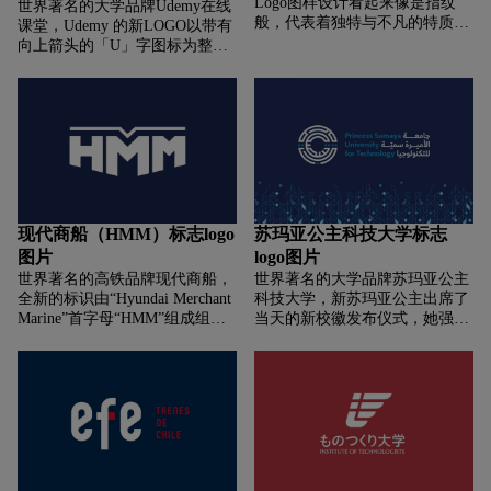
Logo图样设计看起来像是指纹
树枝左右环绕包裹，它们分别象
世界著名的大学品牌Udemy在线
Duolingo快速扩张的产品和不断
般，代表着独特与不凡的特质，
征着荣耀和道德，力量与知识。
课堂，Udemy 的新LOGO以带有
增长的子品牌要求。此外，目前
同时也像环绕的道路轨迹般那样
蓝色被保留了下来，但是色调较
向上箭头的「U」字图标为整个
的形象并没有真正的反映出
多元、整齐且有序。许多看见的
之前不同。新的蓝色也被称为
品牌的核心，箭头是增长的通用
Duolingo的使命——免费提供30
民众表示，这个Logo给人一种
Engineer’s Blue，次要颜色是橙
符号，用它来表示 Udemy 社区
多种语言，并从此真正的改变生
“聆听每个人的意见并尊重每一
色，与蓝色互补。
中每个学员、企业和讲师的愿望
活。在Duolingo原字标Sans-serif
位接触到的乘客”的感受，上奇
和进步。7月15日，Udemy推出
字体的基础上，设计公司将吉祥
广告希望以此来打造符合乘客需
全新品牌。Udemy在新闻稿中表
物“Duo”的部分特点融入字母设
求的完整交通运输体系。
示，作为连接世界各地讲师和学
计中，例如 Duo 头部特征和字母
员的平台，Udemy 一直致力于将
“g”右上角的圆润小角，Duo的翅
人们聚集在一起。借助新品牌，
膀和字母“a”右侧笔画的关联。
Udemy将进一步推动这一发展。
现代商船（HMM）标志logo
苏玛亚公主科技大学标志
从阐述观点的方式到外观，一切
图片
logo图片
都以使命为宗旨，即通过向所有
世界著名的高铁品牌现代商船，
世界著名的大学品牌苏玛亚公主
人开放知识来创造新的可能性。
全新的标识由“Hyundai Merchant
科技大学，新苏玛亚公主出席了
Marine”首字母“HMM”组成组
当天的新校徽发布仪式，她强调
成，蓝色的字母代表了一艘正横
称，新的标志的蓝色象征稳定、
渡海洋的大船船头，顶部的红色
灵活和自信。而图标是从网络和
线条寓意船舶航行的地平线上，
电路板的想法中汲取灵感，反映
缓缓升起的太阳。红蓝两色直观
了约旦大学毕业生和劳动力市场
地表达了HMM的进取、无限挑
之间环环相扣的积极关系。
战自我的精神。