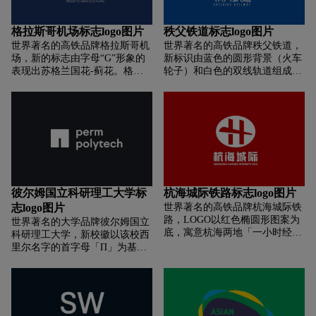
《万叶集》中，「茜色」就被用
新。车厢和延伸的道路，则寓意
字母「UO」设计成了一个现代
来描述早晨的太阳，因此日出时
速度、丰富包容的车厢文化，传
化的图形语言。字母「O」的右
的天空被成为「初茜」。
格拉斯哥机场标志logo图片
秩父铁道标志logo图片
承「友爱在车厢」的服务精神。
上侧被打开了一个缺口，像 Wi-
世界著名的高铁品牌格拉斯哥机
世界著名的高铁品牌秩父铁道，
新LOGO的主色调选用代表勇
Fi 图标一样的图案暗示了该校准
场，新的标志由字母“G”形象的
新标识由蓝色的圆形背景（火车
气、沉稳、繁荣的紫红色，整体
备好迎接新的体验，遵循以前未
表现出苏格兰国花-蓟花。格拉
轮子）和白色的双线轨道组成，
形象更活力、动感，展现出一汽
知的方向并探索未知的领域的信
斯哥机场是苏格兰最大的机场，
同时轨道也形成了秩父
巴士近70年发展的飞跃创变，与
心。打开的「O」字不只是放置
每年客流量超过七百五十万人
（Chichibu）的首字母“C”。此
羊城市民风雨同路。
一个图标，它还可以根据不同的
次，联系了世界90多个城市。机
外，一个微笑的表情也融入其
部门或任务出现与之关联的图
场的原址从1932年起，先后为英
中。
案。比如在该校的12个院系，每
国皇家空军和英国皇家海军使
个院系的LOGO只有外部的圆弧
用，二战期间曾被用作鱼雷机训
是相同的，内部的图形则采用抽
练营和海军陆上基地。1963年海
象的图案表达不同的专业知识。
军迁出，场地开始转为民用。
彼尔姆国立科研理工大学标
杭海城际铁路标志logo图片
志logo图片
世界著名的高铁品牌杭海城际铁
路，LOGO以红色椭圆形图案为
世界著名的大学品牌彼尔姆国立
底，寓意杭海两地「一小时经济
科研理工大学，新校徽以该校西
圈」、「融杭都市圈」和「不是
里尔名字的首字母「П」为基
杭州、就在杭州」的生活圈、通
础，并用正方形的形式重构该字
勤圈。底色上设计白色字母
母，在视觉上表达了一种稳定
「H」形图案，表示杭州和海宁
性，同时下方的开口处就像一扇
两个地名的首字母大写和合作的
大门，打开了学生通过科学和技
「合」首字母大写，寓意海宁与
术的奥秘找到通往外部世界的道