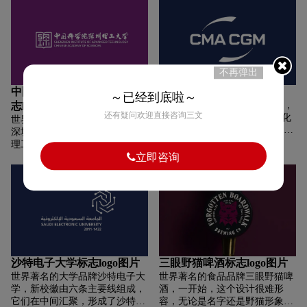
要教学地——霍恩海姆老城堡。
大学报纸率先使用“beaver”。
这座城堡是少数经历“二战”炮火
1916 年， 大学年鉴也开始以“海
洗礼后，还是以完全“存活”的历
狸”为题名，从而正式确定了这
史遗迹。但为了更清晰展现城堡
个绰号。同时海狸是俄勒冈州的
面貌，新标识将原来侧面的城堡
代表动物。）一本打开的书（知
改为正面，并移除了圆圈周围的
识），森林，三颗五角星（ 俄勒
不再弹出
文字和建校年份。
冈州立大学三个校区：科瓦利
中国科学院深圳理工大学标
达飞海运标志logo图片
～已经到底啦～
斯、本德和纽波特）、俄勒冈海
志logo图片
世界著名的高铁品牌达飞海运，
岸（俄勒冈州的地理位置）、喀
还有疑问欢迎直接咨询三文
新LOGO减少了配色的同时优化
世界著名的大学品牌中国科学院
斯喀特山脉、阳光和大学的创建
了文字上下的弧线图形，新的图
深圳理工大学，中国科学院深圳
时间“1868”。 整体盾牌的造型来
形面积更大更厚实，字体在变细
理工大学而是用一本打开的书籍
源于俄勒冈州旗的图形结构。
的同时颜色也由之前的红蓝统一
立即咨询
作为背景轮廓，白色的图形中不
变为更深的“法国蓝”。新形象彰
仅有学校的英文缩写「SIAT」，
显了达飞的实力与活力。
而是还融入了学校所在地「深
圳」两个汉字（图形整体是
「深」字，下半部分的「IT」就
可以理解成「圳」了）。
沙特电子大学标志logo图片
三眼野猫啤酒标志logo图片
世界著名的大学品牌沙特电子大
世界著名的食品品牌三眼野猫啤
学，新校徽由六条主要线组成，
酒，一开始，这个设计很难形
它们在中间汇聚，形成了沙特王
容，无论是名字还是野猫形象，