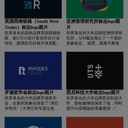
杭州将深度融合、深度合作。 此
路。这是一个开放的图形符号，
外「H」还是英文单词「Home」
它可以根据不同的分支部门变化
的首字母，体现了浙江交通集团
角度，通过不同角度的变化，缺
与海宁市企地双方始终秉持「一
口的位置也会朝着不同的方向出
英国西南铁路（South West
亚洲管理研究所标志logo图
家人」的理念，在29年的建设运
现。这也进一步体现了学校在科
Trains）标志logo图片
片
营期内，共同推进城际铁路的高
学和技术领域的发展方向和目
质量建设和运营，着力打造品质
世界著名的高铁品牌英国西南铁
世界著名的大学品牌亚洲管理研
标。
工程、精品工程、示范工程。
路，新LOGO设计更加符合行业
究所，AIM最近推出了一个新的
特性，圆滑的无衬线字体搭配蓝
形象标志。 据悉，随着不断发
色的图形符号，让整个形象有了
展，企事业单位在不同时期都需
一个特别的记忆点。其中蓝色线
要重塑自身形象，目标也不例
条组成的图形灵感来自于不同线
外。 新的AIM形象将原logo中的
路的列车轨道最终汇聚到一起，
绿色（大地）、蓝色（SEA）和
组成了庞大的运输网络。西南铁
黄色（阳光）叠加成新的紫色，
路公司负责人安迪·梅勒（Andy
象征着AIM继续融合商业、政府
Mellors）表示：“我们很高兴今
和社会，成为连接和协调的焦点
天推出全新的品牌形象，第一辆
. 全新的视觉形象代表着AIM对
配备完善的全新列车已经从滑铁
时代变化和市场变化的回应； 努
罗德奖学金标志logo图片
悉尼科技大学标志logo图片
卢车站出发。接下来，我们将加
力抢占市场份额，实现增长； 创
世界著名的大学品牌罗德奖学
世界著名的大学品牌悉尼科技大
快脚步，争取年底将所有列车进
新和战略扩张，进一步区分竞争
金，全新的形象在保留了“津巴
学，新校徽继续保留了锚，同时
行设备改善，并穿上全新的‘外
对手。
布韦鸟”（大津巴布韦遗址发掘
是DNA双螺旋的形象图形（“锚”
衣（涂装）’。”
出的“津巴布韦鸟”，它已经成为
象征悉尼科技大学植根于悉尼，
了津巴布韦部族世世代代崇拜的
为悉尼以及人类文明训练人才，
图腾，一直信奉至今。如今它被
并发展科技改善社会。）并移除