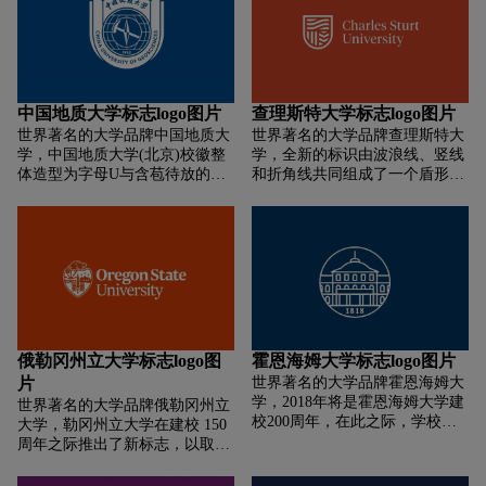
作为津巴布韦国家的象征，印在
了原标志图形中的黑色背景和完
国旗、货币、邮票甚至武器
整的英文学校名称“University of
上。）的同时，将“津巴布韦鸟”
Technology Sydney”，缩写“UTS”
巧妙的和字母“R”进行结合，使
则直接竖排在图形的左侧。新标
其更加简约现代化，同时也在小
志相比之前变的更加灵活、简
尺寸（平板电脑、手机）屏幕上
约，更好的反映UTS作为当下年
中国地质大学标志logo图片
查理斯特大学标志logo图片
能够更好的展现。
轻、充满活力特点。同时，此次
世界著名的大学品牌中国地质大
世界著名的大学品牌查理斯特大
品牌升级的过程中还引入了全新
学，中国地质大学(北京)校徽整
学，全新的标识由波浪线、竖线
的配色方案。
体造型为字母U与含苞待放的花
和折角线共同组成了一个盾形图
蕾形态融合,颜色为地质蓝，由核
案，其中三种不同的线条表达了
心元素、中英文校名和建校时间
学校的正在提供面向未来的教育
“1952”组合而成。核心元素为象
课程、以及由师生共同组成的社
征地质学科的“地质锤、指南
区。Andrew Vann教授表示：“新
针、放大镜与地球经纬线”新版
形象表明学校面对未来的信心，
校徽图案主题突出、特色鲜明、
前瞻性思维能够在时代发生变化
造型独特、美观大气，新颖并极
的时候紧跟步伐。我们必须在拥
具辨识度。将巍巍学府悠久深厚
挤的高等教育市场中脱颖而出，
的特色学科文化底蕴与开放进取
为此我们投入650万美元开发了
俄勒冈州立大学标志logo图
霍恩海姆大学标志logo图片
的创新意识、雄姿英发的时代精
学校全新的品牌视觉系统，希望
片
世界著名的大学品牌霍恩海姆大
神相融合，蕴含着学校对开启改
能够清晰的表达查尔斯特大学的
学，2018年将是霍恩海姆大学建
世界著名的大学品牌俄勒冈州立
革发展新征程的矢志追求和豪迈
不同和特殊之处。”
校200周年，在此之际，学校发
大学，勒冈州立大学在建校 150
情怀。
布了全新是视觉系统。经过优化
周年之际推出了新标志，以取代
修改的新标识更适合数字媒体使
2003 年采用的橙色“OSU”标志。
用，新标识中仍然保留了学校主
新标志包括 Beaver（1908 年，