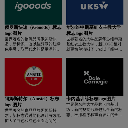
叫做“邮局鸟”。 60多年来，这只
战。全新设计的骑士图标细节更
蓝色的“邮鸟”一直伴随着法国邮
加丰富。盾牌上奇怪的高光渐变
政，成为该国邮政业最著名的标
被移除了。从马尾、鬃毛、装备
志。本次更新仅涉及集团企业形
到骑士的头盔，在旗帜的整个制
象，邮政品牌（金色椭圆背景）
作过程中展示了很多重要的细
俄罗斯快递（iGooods）标志
华沙维申斯基红衣主教大学
标识将保持不变。为了适应当前
节。颜色方面，新图标在酒厂大
logo图片
标志logo图片
的数字环境（网站图标、标题
楼顶部加入了骑士雕像的氧化铜
世界著名的物流品牌俄罗斯快
世界著名的大学品牌华沙维申斯
等），新“邮政鸟”的造型也进行
绿，渲染出浓厚的历史气息。设
递，新标识一改以往醇厚的红绿
基红衣主教大学，新LOGO相对
了部分调整。比如身体区域的尾
计师还利用 Holsten 历史档案中
色字母，取而代之的是更深的墨
就更简单清晰了，它以「维申斯
部有曲线，现在身体部分直接变
使用的字体和标签以及汉堡丰富
绿色，象征着公司对业务认真、
基」的首字母「W」设计而成，
成了三角形。新字体依旧是无衬
的建筑影响，重新开发了
谨慎、负责的态度。在字体设计
更是三位一体的象征。七个等边
线字体，但将原名“Groupe La
Holsten 的字体。新字体有锋利
方面，新标志的字体一开始在视
三角形组成的几何图形被赋予了
post”改为蓝色“La post Groupe”，
的棱角。每个字母的衬线都经过
觉上是完全统一的。有意倾斜的
很多意义，比如外形似打开的一
恢复了La post在集团中的核心品
斜角处理，使整个字体看起来更
字体设计体现了 igooods 在服务
本书，又似旧徽章中展开翅膀头
牌地位。狭义的“Groupe”为集团
加有力和清晰。
客户方面的实力和速度。但我不
顶皇冠的雄鹰。更重要的是，它
品牌带来了更加国际化的维度。
认为“g”字母很好，因为它似乎
就像打开的一束光亮一样，象征
新标识丰富了品牌的拓展性，更
被打破了。当然，这种方法可以
着圣经、真理、智慧、知识和契
具活力和积极性。使用更明亮、
让“g”的上半部分和后面的三个
约的精神。
更年轻的品牌调色板反映了法国
阿姆斯特尔（Amstel）标志
卡内基训练标志logo图片
“O”非常一致。谈及该项目时，
邮政是一个多元化的服务型集
logo图片
世界著名的大学品牌卡内基训
igooods新品牌形象首席设计师
团，以人为本，关注客户和每天
练，新的视觉形象包括全新的标
世界著名的食品品牌阿姆斯特
Anton Petrov表示，为了给新形
为公司工作的人。
志、应用程序和重新设计的全新
尔，新标志通过简化设计有效地
象找到定位和概念，我们决定从
网站，将于2017年正式上线。新
扩大了白色和红色圆圈之间的比
最醒目的三个字母“O”入手。旧
标志由戴尔·卡内基的首字母
例。 删除金色外圈的文字后，内
标志。再转化为三个倾斜角的椭