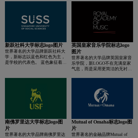
“DC”组成，形似蝴蝶，象征着变
部品牌名称有更多的展示空间。
圆，赋予了丰富的含义。三个斜
革 卡内基的训练。
此外，“Amstel”经过重新设计，
点代表服务速度和客户连接的概
增加了更多功能和独特性。 特别
念。
是“m”缩小下笔画后，与“a”字间
距更加协调。
新跃社科大学标志logo图片
英国皇家音乐学院标志logo
世界著名的大学品牌新跃社科大
图片
学，新标志以蓝色和红色为主，
世界著名的大学品牌英国皇家音
是学校的代表色。 蓝色象征着重
乐学院，新LOGO不在充满皇家
要和自信，体现了学校相信人人
气息，而是采用更简洁的无衬线
都有接受良好教育和光明前景的
字标和两条红色线段组成。据
权利； 红色代表决心和热情，接
悉，红色的两条线段（类似小于
近人性，是社会科学的关键。
号＜）的创作灵感来自音符中表
suss logo中的u是唯一的红色字
示强弱法的强弱符号。pp表示极
母，并入了三个点。 悦达指出，
弱，ff相反则表示极强。总弱到
这三点代表了大学要提供的全面
强的这一过程会用两条不断扩大
教育的要素和理念，分别象征着
的线条表示。负责设计工作的设
“头”（专业能力、准备工作的能
计师在谈到设计过程时表示：
力）、“心”（社会意识和良知）
「常用的音符已经在音乐视觉领
南佛罗里达大学标志logo图
Mutual of Omaha标志logo图
和 “习惯”（独立和终身学习的习
域成为惯用思路，我们的目的是
片
片
惯）。
为学院创造一个独特，前卫和现
世界著名的大学品牌南佛罗里达
世界著名的金融品牌Mutual of
代的全新视觉符号。因此为了让