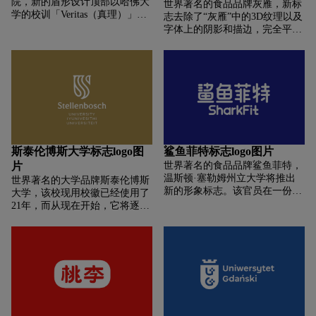
院，新的盾形设计顶部以哈佛大
世界著名的食品品牌灰雁，新标
型人才。”
学的校训「Veritas（真理）」为
志去除了“灰雁”中的3D纹理以及
特色，将「Veritas」拆分在三本
字体上的阴影和描边，完全平
打开的书籍上。中间部分是拉丁
整。优化后的“灰雁”更像是一个
语 「lex et iustitia」，意为「法
图标，而不是更逼真的插图。此
律与正义」。盾形的底部四分之
更改允许徽标以不同的颜色、大
三的面积由8条相交的曲线组
小和环境存在。调整后的人物部
成，其灵感来自学校 Austin Hall
分虽然保持了原有的比例，但比
和 Hauser Hall 两栋建筑的部分
旧版更加自信和吸睛。此外，字
细节。力求传达活力、复杂性、
符标记中的“世界上最好喝的伏
包容性、连通性和力量。 扩展或
特加”小字直接换成了“伏特加”。
发散的线条，没有明显的开始或
他们没有刻意强调自己是世界上
斯泰伦博斯大学标志logo图
鲨鱼菲特标志logo图片
结束，传达了一种广阔的范围或
最好的，而是让消费者品尝到世
片
世界著名的食品品牌鲨鱼菲特，
未来感，表达了学校工作和使命
界上最好的伏特加是什么。此
温斯顿·塞勒姆州立大学将推出
的无限性。人们还可以在一些应
世界著名的大学品牌斯泰伦博斯
外，设计团队与字体设计机构
新的形象标志。该官员在一份声
用中看到这些相交的线如何暗示
大学，该校现用校徽已经使用了
colophon Foundry合作，开发出
明中写道，新标志是自 1990 年
定义地球弧的纬度和经度，传达
21年，而从现在开始，它将逐步
与品牌同名的全新字体“灰鹅”。
代以来最大的升级。新标志将包
法学院的全球影响力。院长 John
被新的设计所取代。新校徽包含
这种定制字体有多种不同的字体
括拱门、盾牌、新字体等。新标
F. Manning 表示：「将 lex et
「U」和「S」两个字母。S的波
设计，可以灵活地应用于品牌宣
志将于下周应用，以新形象欢迎
iustitia 和我们共同的座右铭
浪线在连续流动的状态下形成了
传和营销环境。而且，在数字环
新生。新标志中包含的盾牌代表
veritas 相结合，明确表示哈佛法
大学的首字母U。在象征意义
境中具有先天优势的无衬线字体
了大学社区的力量，体现了教师
学院代表真理、法律和正义，这
上，图形左下角就像一颗种子，
也在不同的媒体中展现出更多的
和其他工作人员对学生的承诺，
让我深受感动。」
引导其穿越溪流，走向未来的成
可能性。
并为学生提供了一个安全舒适的
果（右上角的元素）。除了抽象
环境。拱门象征着学校的历史传
化缩写的US外，新标志下方将有