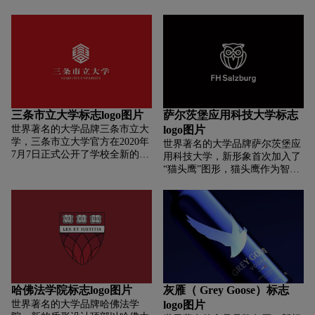
国的地图轮廓。线条末端的圆点
都显得古朴而陌生。据说海边的
代表控制各种知识和科学的神经
木板路下有很多野猫在游荡，因
中枢，连续不断的运动最终到达
为一些游客的食物经常从木板的
神经中枢或从神经中枢转移到科
缝隙中掉下来，当然也经常会留
学，智慧，创造力和技术发展，
下一些丢弃的食物。这些成为野
体现学校科学和知识的多样性。
猫的主要食物来源。随着时间的
在颜色上，紫罗兰色是蓝色和红
推移，木板路已成为许多野猫的
色的混合物。在远古时代，它代
庇护所。这么说听起来很有道
表着智慧和创造力，而在近代，
理。估计是真的。设计师以野猫
三条市立大学标志logo图片
萨尔茨堡应用科技大学标志
它代表着技术发展。融合的渐变
为品牌吉祥物，恰如其分地传达
世界著名的大学品牌三条市立大
logo图片
混合色表示有关不断发展的学科
了一个“品牌故事”的挖掘。其
学，三条市立大学官方在2020年
世界著名的大学品牌萨尔茨堡应
和知识类型的综合技术复兴。校
实，野猫的传说是真是假都无所
7月7日正式公开了学校全新的校
用科技大学，新形象首次加入了
徽有两种版式，其中一种有图文
谓。关键是有一种说法流传开来
徽（LOGO）设计方案。据了
“猫头鹰”图形，猫头鹰作为智
左右组合，另外一种则是较为传
（这种民间狂讲，暂时无法证
解，学校邀请三条市当地的设计
慧、知识和理性的象征，加强学
统的圆形徽章。文字部分由英文
实，对品牌风味的营造是有利
师石川竜太（44岁）操刀设计，
校现代化教育的定位。该校校长
和阿拉伯文两种语言组成，文字
的）。至于二郎神三眼猫的设
这位设计师在国际设计竞赛中有
Gerhard Blechinger谈到新形象时
下方则标有学校的创始年份以及
计，显得神秘、独特、风趣、诡
很多获奖作品，2018年，他还帮
说：“随着教育的不断成熟，越
学校的代码1432。
异。其实这种气息很符合一个小
三条市的另外一个新学校设计了
来越多的学生开始选择我们的大
众的品牌形象（比如本文中的啤
校徽。三条市立大学的新校徽基
学，这是学校面临的一个挑战，
酒，或者其他一些小众的时尚产
于繁体字「學」设计成六角形，
也是一个机遇。我们的新品牌明
品）。其主品牌的字体设计非常
图形整体类似向上的箭头排列出
确了学校的教学理念。在学校走
漂亮。字体硬朗有力的衬线和一
「三条」的「三」字。寓意该校
过的这21年来，有8200多名学生
些局部的弧形结构非常抢眼。关
哈佛法学院标志logo图片
灰雁（ Grey Goose）标志
希望学生能获得高知识和技能并
在萨尔茨堡应用科学大学成功完
键还是气质，与啤酒品牌相得益
世界著名的大学品牌哈佛法学
logo图片
向前迈进。
成学业。为企业提供了专业的新
彰。