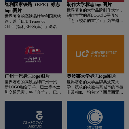
智利国家铁路（EFE）标志
制作大学标志logo图片
logo图片
世界著名的大学品牌制作大学，
制作大学的新LOGO以平假名
世界著名的高铁品牌智利国家铁
「も（校名的首字）」为主题，
路，以「EFE Trenes de
并将作为制造基础的「手」字与
Chile（智利EFE火车）」命名的
「翅膀」进行结合，设计出一个
新品牌取代了2014年沿用至今的
兼具美观与意义的全新视觉符号
橙蓝双向箭头形象，新LOGO的
标记。象征着制作大学重视技术
「EFE」三个字母全部采用小
技能人才的发展和培养，帮学生
写，其灵感来自智利铁路运营的
在未来的道路上插上飞往自由天
三条主要线路，线路不断交织前
空的翅膀。突出了图形符号后，
进，最终变为三个字母。红蓝的
在字体的设计上相对就比较简
配色则取自智利国旗的蓝、白、
单。「ものつくり大学」部分以
红三色旗。
现代的无衬线字体风格呈现，英
广州一汽标志logo图片
奥波莱大学标志logo图片
文部分则采用了很受欢迎的无衬
世界著名的高铁品牌广州一汽，
世界著名的大学品牌奥波莱大
线体 Optima 。这款字体虽说被
新LOGO融合了羊、巴士等本土
学，该校的校徽与其城市的市徽
划分到了无衬线的队列中，但它
和交通元素，将「奔羊」、巴
非常相似，均包含了西里西亚雄
却有横竖笔画不一致的特点，因
士、延伸的道路等元素融合为
鹰和金色的三叶十字架。不过从
此看起来更具优雅和高贵。英日
「1」和「巴」字形象。羊作为
最近开始，这个看上去古老的校
两款字体的选择上兼具现代和创
广州的瑞兽，象征吉祥、热情，
徽将成为历史。奥波莱大学从今
新的形象，同时也具有普遍性和
视觉上「奔羊」与「1」字巧妙
年8月1日宣布，学校将推出全新
严肃性。新的品牌色确定为四
融为一体，呈现一只灵动跳跃的
的校徽设计。新校徽不再使用图
种，其中主色为茜色（暗红
「领头羊」。这只「领头羊」阔
章设计，而是将该校的波兰语
色）。在现存最早的日语诗歌集
步向前，寓意开拓进取、锐意创
（Uniwersytet Opolski）名称的首