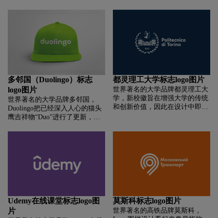
学对智慧注重，典型的圆形设计
出发点，其中两条相交变轨的部
又与源于公元5世纪中期的雅典
分和平行在顶部的另外一条铁轨
猫头鹰银币不谋而合。环绕着盾
形成了字母“Ž”，这是železnice中
牌的丝带上面的三个单词：
的第一个字母，意思是捷克铁
LETTERS，SCIENCE，ART则
路。
分别指代学校对文学、科学和艺
术的追求。最近一段时间，莱斯
大学对校徽做了全新升级。新校
徽保留了原始设计中关键的元
多邻国（Duolingo）标志
都灵理工大学标志logo图片
素，如双倒V字和三只猫头鹰，
logo图片
世界著名的大学品牌都灵理工大
并重新设计了猫头鹰的眼睛和羽
学，新校徽旨在增强大学的传统
世界著名的大学品牌多邻国，
毛等细节部分。另外，新校徽解
和创新价值，因此在设计中即保
Duolingo把已经深入人心的猫头
决了学校多年来校徽衍生出的多
留了最为重要的印章元素，又以
鹰吉祥物“Duo”进行了更新，在
种不同版本的统一性，删除低饱
更现代的视觉风格进行了修改，
尽可能简化形象的同时也让图形
和度的渐变蓝色以及投影和浮雕
线条清晰易读，适合当下的通讯
在后期的延展应用中更容易表
效果，采用颜色更加深沉的蓝色
环境使用。重新设计的校徽传承
现。此次通过重新设计，吉祥物
作为新的主色方案。
了原来校徽中代表知识和传统的
Duo尽可能的在语言游戏中扮演
绘画风格的「印章」，同时，从
更多的角色和用户互动。在吉祥
美学和图形语言方面全面优化，
物Duo更新完毕不到九个月的时
删除了一些不太重要的元素，使
间，最近Duolingo又宣布要重新
图形简洁直观。其次，代表智
设计字标“Duolingo”。根据
慧、勇气、策略和公正女神的
Duolingo的说法，其品牌视觉元
Udemy在线课堂标志logo图
莫斯科标志logo图片
Minerva Galeata 手中的长矛重新
素更多的是为屏幕环境而构建完
片
世界著名的高铁品牌莫斯科，
回归，图形的外部由月桂枝与橡
成，这导致不能够很好的满足