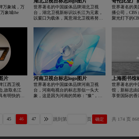
湖北卫视台标志logo图片
哥伦比亚广播
牌万象城，万
世界著名的中国媒体品牌湖北卫视
世界著名的美
象城the
台，湖北卫视新标识以长江为元素，
播公司，CB
以窗口为载体，寓意湖北卫视将努力
聚光灯下的C
成为华中地区的窗口。 湖北卫视新标
古代符号，于1
识以长江为核心标识元素，取材于长
简单但富有表现
江与汉江的交汇处，通过两条河的交
主要娱乐节目
汇、跨越式的动态延伸，营造出悠扬
每一位观众这一
的意境。 配色方面，蓝白交融，时
使用的眼睛标
尚、柔美、力量感十足。 比喻长江奔
标志是由美国
腾之势，两江汇流，跨越发展之势。
计的。 普罗
不知的眼睛）
光三角形的眼
的眼睛注视着
o图片
河南卫视台标志logo图片
上海图书馆标
念）。 它印
牌江西卫视
世界著名的中国媒体品牌河南卫视
世界著名的中
边,故取名江
台，河南电视台的标志形似一头大
馆，新标志由
具有明快的立
象，这是因为河南的简称：“豫”，豫
享誉国际的香
字母"JX" 的
的意义就是大象，古代河南地区存在
VI系统则由
的杜鹃花。
数量众多的象，而先人曾以狩象为
他为当地多家
生。河南电视台的标志是继央视原子
思妙想 标志
核符号以后的产物，所以具有明显的
象，顶部仿佛
跳到第
页
共 174 页 86
45
46
47
确定
效仿性，大象以河南的首字母“HN”的
出，自由而从
变形体，而环绕“HN”的是模拟卫星运
慧。寓意着上
行的轨道。不过随着科学技术的迅猛
成功经验，拥