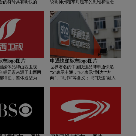
台的符号具有明快的立
说明神州租车对租车的思维和理念也
汉语拼音首字母"JX" 的
有一个逐渐认识的过程。他们也通过
一朵美丽的杜鹃花。
不断的学习、借鉴、改进和改进，拥
有了今天的商业思维和管理模式。以
第一个logo为例，它暗示了很多模仿
和抄袭国际知名品牌的元素，小钥匙
的设计小气不伦不类，有些多余和繁
琐，破坏了logo的整体效果，视觉冲
击力和国际化感也略逊一筹。第二个
标志对文字形状进行了调整和改进，
使标志向国际化目标迈进了一步。虽
志logo图片
申通快递标志logo图片
然笑脸键做了一些改动，但感觉还是
国媒体品牌山西卫视
世界著名的中国快递品牌申通快递，
美的有缺点，多多少少有点卡通的味
台标元素来源于山西两
“S”表示申通，“to”表示“到达”“方
道。第三个标志完全不同。它的设计
理特征，整体造型为山
向”、“动作”等含义； 将“快递”融入标
理念一定是联想VI团队的指导和
形，中间镂空部分为变
识“-字”，明确快递属性；标识形式提
Sutra。它给人以联想的血统和风采，
好是“山西”的第一个英文
炼出“包裹”的意图，顺应现代图标设
其国际化方向和目标更加清晰和突
了山西的母亲河汾河。
计趋势，更适合互联网等应用系统 和
出。遗憾的是，租车的“租”字并不是
一团火焰，代表了山西
手机平台，图形弧形元素由近到远向
标准字体。从设计的角度看，缺乏严
的重要基地，又代表山
上延伸，体现速度感和方向感，代表
谨的态度和精神，字体可以变形，但
斗、生生不息的精神；
申通快递的顺畅流通和积极进取。品
要符合其基本规律和要素，既然是国
一片树叶，“水有源而流
牌色彩以灰色和橙色为基调，形成鲜
际化的目标，就应该尊重中文字体的
常青”，华夏文明发源在
明对比 又轻巧又提高了标识的辨识
完整性和规范性。另外，神州租车的
域，中华五千年文明之
度，既体现了申通热情友好的特点，
第三个标识的英文缩写缺少英文全名
又具有现代时尚感。
标识。