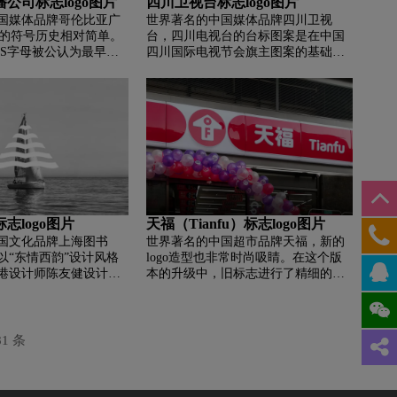
公司标志logo图片
四川卫视台标志logo图片
国媒体品牌哥伦比亚广
世界著名的中国媒体品牌四川卫视
S 的符号历史相对简单。
台，四川电视台的台标图案是在中国
BS字母被公认为最早的
四川国际电视节会旗主图案的基础上
940年推出。这个符号
修改而成的。它吸取了中国书法的传
力。 在早期 CBS 的
统表现形式,巧妙地把“四川”二字融进
中，聚光灯显然提醒了
一道旋转的光环之中 ,有着明显的地区
点，而从 1951 年开始
性和浓郁的民族特色,从左到右依次为
志是众所周知的。 这个
电视红、绿、蓝三艳壁画组成动感强
平面设计师威廉·戈登设
烈的色环,既适应中国观众对喜庆色彩
维登斯之眼（或上帝无所
的欣赏习惯,又寓意电视面向世界,面向
起源于基督教，多以发
未来。“川” 即为水,顾名思义四川的名
睛为代表。 它代表上帝
称由来一 定与水有关。沱江,岷江,乌
人类（神圣意志的概
江,与发源于陕西秦岭南坡的嘉陵江共
志logo图片
天福（Tianfu）标志logo图片
在一把漂亮的刀的反面。
同构成了“四川”。而四川电视台的标
国文化品牌上海图书
世界著名的中国超市品牌天福，新的
志是四川二字完美的结合体。古时的
以“东情西韵”设计风格
logo造型也非常时尚吸睛。在这个版
计账先生习惯将“四”字以-一个”圈”的
港设计师陈友健设计，
本的升级中，旧标志进行了精细的面
形式一气呵成 ,而台标“四”字的右边两
上海设计师沉浩鹏完成。
部“整容”。新的logo造型从之前堆积
划与“四”字共同构成了“川”字,整个标
公共文化机构贡献了奇
的老式大方格子演变成漂亮的感叹
志合起来就是汉字“四川”
以弧线形成书页翻页的形
号。之前，标志中的黄色消失了，字
有一只鸟从书本中飞
母“F”的意思是“祝福”。它也是从门口
81 条
容，因为它充满了智
被“请”进门里的，更加亲近、和谐、
海图书馆将传承过去的
简洁。当然，新logo的设计保留了品
抱未来的智力发展，以
牌T型符号、屋檐圆点、红色元素等