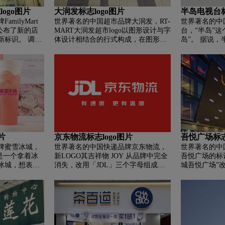
感；
logo图片
大润发标志logo图片
半岛电视台标
milyMart
世界著名的中国超市品牌大润发，RT-
世界著名的中
全家公布了新的店
MART大润发超市logo以图形设计与字
台，“半岛”这
新标识。 调整
体设计相结合的行式构成，在图形设
岛”。 据说
用粗细不同的上
计的部分采用不规则的几何图形构
就像一滴水。
条线分开作为
成，形成了一个十分活跃的图形，同
语拼写为“Al J
同时，绿蓝色块的
时也增添了标志内活跃的气氛。在字
设计竞赛创建
，文字继续沿
体设计的部分则是采用较为常规的表
泛认可的品牌
颜色方面，调整
现手法构成，以繁体字的形式组成字
有所降低，小面
体设计，使其能够更加饱满、充实，
谐现代。
也使得整款标志在视觉感受上能够更
体现出稳定的效果。logo颜色的选用
也别有用意，红色是非常强眼的色
彩，代表着喜庆、温暖，而白色非常
片
京东物流标志logo图片
吾悦广场标志
的清爽，两种色彩搭配在一起既凸显
牌蜜雪冰城，
世界著名的中国快递品牌京东物流，
世界著名的中
出了标志的耀眼，同时也强调了标志
o是一个拿着冰
新LOGO其吉祥物 JOY 从品牌中完全
吾悦广场的标
的稳重、大气。
冰城，想表达
消失，改用「JDL」三个字母组成的
城吾悦广场”改
个最具有代表
文字标识。JD无需多言，是「京东」
标识以“吾悦
人，并且是冰
的首字母缩写，而「L」则代表物
之乐、创新之
在也是冰雪世
流、链接、引领、简捷、爱等含义。
乐、体验之乐
级以及品牌人
除了「JDL」，「京东物流」的中文
全新的口号是
品牌形象更深
字体与前不久京东数科更新的LOGO
场”，立志覆盖
一样，都使用了其品牌字体。
域，服务中国