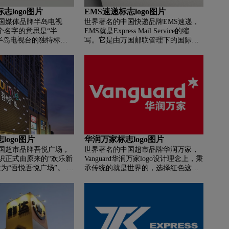
志logo图片
EMS速递标志logo图片
国媒体品牌半岛电视
世界著名的中国快递品牌EMS速递，
个名字的意思是“半
EMS就是Express Mail Service的缩
，半岛电视台的独特标志
写。它是由万国邮联管理下的国际邮
 它的书法设计用阿拉伯
件快递服务，是中国邮政提供的一种
azeera”。 该标志是通过
快递服务。主要是采取空运方式，加
的，已成为世界上最广
快递送速度，一般来说，根据地区远
标志之一。
近，1－4天到达。ems标志以横着的线
条描绘的字体为主。
logo图片
华润万家标志logo图片
国超市品牌吾悦广场，
世界著名的中国超市品牌华润万家，
识正式由原来的“欢乐新
Vanguard华润万家logo设计理念上，秉
为“吾悦吾悦广场”。 新
承传统的就是世界的，选择红色这种
”字母为主体，融合“未来
色彩鲜明的色系，以纯粹红色的六角
乐、人文之乐、精品之
星造型，给消费者更加简洁的风格体
”五个核心“悦”价值观。
验、更加鲜明的形象感知，更好的唤
“亲爱的，贴心的吾悦广
起消费者对logo的认知和记忆。同时
创造中国80%GDP的区
在设计中保证对企业经营理念传承
城市80%的消费者。
性，遵循既有的关于中文、英文和图