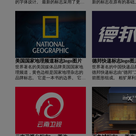
的字体设计。 最新的标志采用了更柔
新的标志在原有的基础
和的英文字体，去掉了1992年版“wal”
化，更加简洁扁平，更
和“mart”中间原来的蓝色五角星，在
时，旗下购物中心苏宁
字母后加入了简单的橙色抽象元素。
条产品线，VI形象全
这个标志设计中的抽象形象具有多重
觉系统将陆续更新。
丰富的内涵。 我们可以把它想象成原
来标志中五角星的“星光”； 又如阳
光，代表自然，与沃尔玛转型为环保
企业的理念相吻合； 同时，它看起来
像一个火花，代表着灵感和智慧，也
代表着沃尔玛是顾客省钱的明智选
美国国家地理频道标志logo图片
德邦快递标志logo图
择。 标志设计中的颜色选择活泼的蓝
世界著名的美国媒体品牌美国国家地
世界著名的中国快递品
色和橙色，给人一种舒适的生活气息
理频道，黄色边框是国家地理杂志的
德邦快递标志由“德邦”
和亲近感。
品牌标志。 它是一本书的边界。 它更
箭图形组成。 粗犷犀
像是一扇美丽的对外开放的窗口，这
德邦进取、品质为本的
意味着《国家地理》杂志是一个向外
命的弓箭图形，展现德
界敞开心扉的渠道。 这个标志准确地
快捷高效的服务理念；
传达了杂志的宗旨，其封面风格与照
色代表德邦沉稳的企业
片相结合成为了《国家地理》杂志的
力的员工精神。
另一个显着特点。