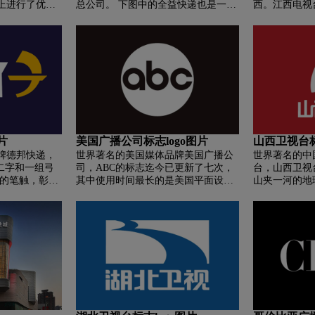
上进行了优
总公司。 下图中的全益快递也是一家
西。江西电视
的神秘和魅力。整个标志呈现着左聚
加国际化。 同
公司，只是字体不同，没什么好纠结
体感,是江西的
敛、右发散的样态，是以向着东方飘
广场优化了两
的。
组合体，形似
扬飞舞的丝绸为设计主旨提炼而成
面升级，所有视
的。也代表着一段飞舞的丝绸从一个
原点向着东方飞扬飘动的理念。标志
设计之初，就严格遵循国际电视传媒
标志应用的特点，以国际化视野、现
代化手法推动设计表现。整体以圆润
的流线体为基础，辅以飞扬的两翼，
动感而又具时代气息。视觉上整体感
觉时尚前卫、飞舞灵动、飘逸空灵又
片
美国广播公司标志logo图片
山西卫视台标
隐含着一种神秘。按国内卫视台标色
牌德邦快递，
世界著名的美国媒体品牌美国广播公
世界著名的中
彩的运用来看，一般都是一色为主，
二字和一组弓
司，ABC的标志迄今已更新了七次，
台，山西卫视
两色也不多。这次新台标大胆运用了
利的笔触，彰显
其中使用时间最长的是美国平面设计
山夹一河的地
三种色彩，是比较先进和前卫的。同
态度； 随时待
师保罗兰德于1962年重新设计的标
西省版图的变
时多元色彩的统一协调运用也体现了
邦随时待单、
志。 直到2007年，洛杉矶的设计公司
形的“S”，恰
张书记提出的“华夏一体，色彩多元”
 灰蓝色和亮黄
Troika design group在原来的logo上加
字母，还代表
的文化理念。一个台标仅仅是一个符
性格和充满活
入了高光和阴影，使其更具立体感。
台标的造型像
号，不可能把所有的新疆色彩和元素
虽然经过重新设计，但其他一些 ABC
是中国煤产业
进行大而全的集中体现，在后面的台
频道仍在使用 Paul Rand 在 1962 年设
西人民艰苦奋
标演绎中，我们运用了各种色彩来展
计的版本。
台标的造型像
示和反映新疆的多彩。
长，树有根而
黄河、汾河流
根在山西。