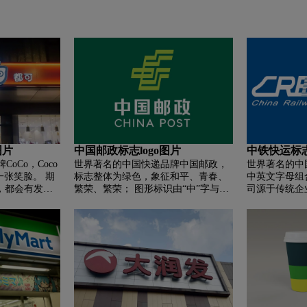
图片
中国邮政标志logo图片
中铁快运标志
oCo，Coco
世界著名的中国快递品牌中国邮政，
世界著名的中
一张笑脸。 期
标志整体为绿色，象征和平、青春、
中英文字母组
后，都会有发自
繁荣、繁荣； 图形标识由“中”字与邮
司源于传统企
切为了你”的初
网形象组合、归纳、变化形成，融合
总公司开放、
情和活力，坚持
了翅膀的形状，让人联想到“红岩传
象； 标志以
饮品，升级空
信”的形象隐喻——古代 信息传递的
体现全面创新
食材，在当地
形象隐喻，表达了服务千家万户的企
与字母C中的
用巧妇的饮品创
业宗旨和快速、准确、安全、无处不
铁路总公司的
裂痕，为顾客
在的企业形象； 中国邮政标志造型简
业，瞄准全球市
体验，将杯子
洁有力，主要由水平直线平行线组
轨道，承载着
点亮每个人的
成，代表秩序，向四面八方延伸，并
略微向右倾斜，呈现方向感和速度