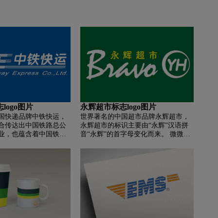
logo图片
永辉超市标志logo图片
国快递品牌中铁快运，
世界著名的中国超市品牌永辉超市，
合传达出中国铁路总公
永辉超市的标识主要由“永辉”汉语拼
业，也蕴含着中国铁路
音“永辉”的首字母变化而来。 微微前
创新、充满活力的新形
倾的动作充满现代气息，象征着永辉
英文字母C为主要元素，
在进步。 圆是美丽和愿景的象征，传
的管理理念。 大地背景
达了永辉以客户为中心的经营方针，
经纬度交织，表明中国
与客户的美好生活相结合，代表了永
战略定位是世界知名企
辉“民生超市，人民永辉”的社会承
场； “I”字形代表铁路
诺。 弧线的粗细变化给人以空间扩张
企业的发展历程。
的视觉感受，象征着永辉高速健康发
展的特点。