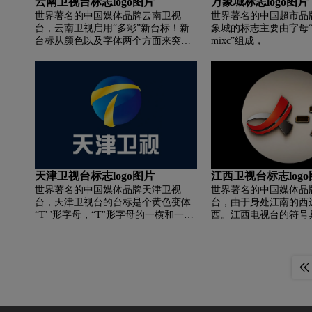
云南卫视台标志logo图片
万象城标志logo图片
世界著名的中国媒体品牌云南卫视
世界著名的中国超市品
台，云南卫视启用“多彩”新台标！新
象城的标志主要由字母“万
台标从颜色以及字体两个方面来突出
mixc”组成，
展现！此举动可谓近年来各大卫视之
首！曾经有广东、四川卫视相继将多
彩台标转换为纯色台标，而云视这次
的动作可谓标新立异！看来云视将要
发力，士兵们给力起来！
天津卫视台标志logo图片
江西卫视台标志log
世界著名的中国媒体品牌天津卫视
世界著名的中国媒体品
台，天津卫视台的台标是个黄色变体
台，由于身处江南的西
“T' '形字母，“T"形字母的一横和一竖
西。江西电视台的符号
的尾笔都自然飘逸的向内弯曲，形成
体感,是江西的汉语拼音首
类似渤海湾的形状，其横竖交叉处刚
组合体，形似一朵美丽
好是天津市所在位置。象征天津倚靠
黄河中下游平原，在渤海环抱之中面
向大海，意气风发的现代化建设腾飞
之势。