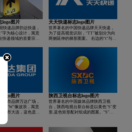
案标识共同使用、不可分离的原则，
也继承了与原有太阳花相似，但更加
简洁的图案元素。
logo图片
天天快递标志logo图片
国快递品牌韵达快递，
世界著名的中国快递品牌天天快递，
达”字为核心设计，寓意
为了提高视觉识别，“TT”被划分为向
业在快递领域的首要宗
两侧延伸的梯形图案。 右边的“t”与
达”字的图形演变，将民族
“K”组合形成“TTK”的字母设计方式，
界性的图形符号，体现
寓意天天快递在视觉呈现上形成了易
族快递企业走向世界的愿
于识别的图形符号。 与旧版logo相
方形元素寓意一个包裹，
比，更加简洁易识别。 色彩的运用延
为中心，象征着人在快递
续了旧版两种蓝色调的组合，不过整
传递作用。 同时体现韵
体亮度有所调整。 明亮活泼的天蓝色
核心，关注员工，重视
展现品牌正面形象，深蓝色展现品牌
户； “韵达”二字在继承
沉稳可靠的品质。
础上，充分体现了行业
信息，提高了标识识别
logo图片
陕西卫视台标志logo图片
色主色调，展现企业阳
国超市品牌万达广场，
世界著名的中国媒体品牌陕西卫视
情的态度；
字母“W”像波浪，寓意
台，陕西电视台新台标是以黄色“S"变
海城市大连，蓝色是大
形,蓝色矩形配衬组成的图案。“S”是
D”是帆船，寓意大连万
陕西的首字母，象征九曲黄河和陕西
 外圈指的是地球，寓意
巨龙腾~飞的身影。蓝色矩形象征天
界。 “万达”二字朗朗上
空，象征科技，象征陕西人民博大的