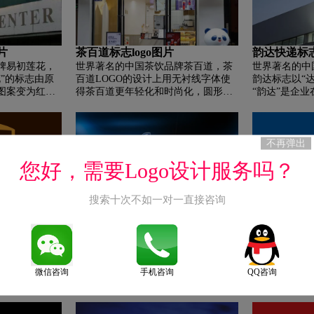
片
茶百道标志logo图片
韵达快递标志
牌易初莲花，
世界著名的中国茶饮品牌茶百道，茶
世界著名的中
”的标志由原
百道LOGO的设计上用无衬线字体使
韵达标志以“
图案变为红底
得茶百道更年轻化和时尚化，圆形的
“韵达”是企
的新名称是顺盈
图形标志里面，是茶百道的拼音，上
旨； 通过“
团。 据悉，正
中下不规则排列，区别于当下多为规
文字转化为世
峰集团”。
整的图形标志。升级后的蓝色也更加
韵达人； 民
清亮透彻，赋予了品牌独特的气质。
望和信心； 
不再弹出
茶百道的蓝色熊猫IP应该是大众最熟
以“大”二字
您好，需要Logo设计服务吗？
悉的，这只叫丁丁猫的熊猫IP蠢萌、
运输过程中的
灵动，活泼可爱，在蓝色的皮肤下，
达以人为企业
从市面上形态各异、林林总总的熊猫
人才，尊重客
搜索十次不如一对一直接咨询
众生相中脱颖而出，有着独有而贴切
原有字体的基
的亲和力，与LOGO标志相得益彰。
特点，简化了
片
SKY英国天空电视台标志logo图
万达广场标志
度； 坚持黄
UPS快递，
片
世界著名的中
光、积极、热
寓意安全、快
万达的拼音首
世界著名的英国媒体品牌SKY英国天
万达起源于沿
空电视台，天空电视台更新了品牌标
微信咨询
手机咨询
QQ咨询
海的颜色； “
志。 新设计保留了标志左侧独特的
达乘风破浪；
“天空”文字，去掉了原有的高光和3D
万达将走向世
效果，完全采用了白色和红色的配色