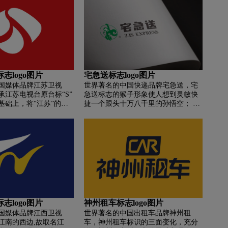
； “万达”寓意深远，吉
胸怀。黄色“S”的上下两端向外辐射，
是“一切皆可访问”。 此
象征陕西人民走向全国,和黄土文化走
写只有9张图片，繁体中
向世界，预示着陕西的明天会更好。
张图片。 简单与复杂，充
智慧。
志logo图片
宅急送标志logo图片
国媒体品牌江苏卫视
世界著名的中国快递品牌宅急送，宅
承江苏电视台原台标“S”
急送标志的猴子形象使人想到灵敏快
基础上，将“江苏”的声
捷一个跟头十万八千里的孙悟空； 拎
”进行变化融合，形成了篆
着的包裹代表从事的小件快运； 圆圈
，突出了“以人为本”的
寓意门到门服务； 绿色象征生命，象
媒体为人而精彩的服务
征宅急送永远充满活力。
精彩的创新精神。同
S”的变形组合，又描绘出
河在江苏交汇，滚滚奔
，生动传神地表现出江
环境特征。在设计风格
用国际最前沿的立体多
变化，大气时尚。
志logo图片
神州租车标志logo图片
国媒体品牌江西卫视
世界著名的中国出租车品牌神州租
江南的西边,故取名江
车，神州租车标识的三面变化，充分