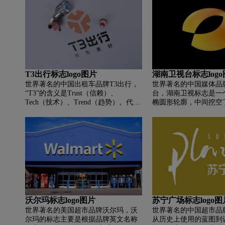
该标志如同彩带-样传递着山东人民热
情好客的精神。
T3出行标志logo图片
湖南卫视台标志log
世界著名的中国出租车品牌T3出行，
世界著名的中国媒体品
“T3”的含义是Trust（信赖）、
台，湖南卫视标志是一
Tech（技术）、Trend（趋势）。代表
椭圆形轮廓，中间挖空
了公司“成为中国最值得信赖的旅行服
的小缝隙。 大椭圆象
务企业”的愿景，“科技引领愉悦旅行”
象征米粒，寓意鱼米之
的使命，引领共享经济和旅行服务发
黄色和金色的暖色调过
展趋势的战略目标。
阳，象征着湖南卫视人
创新、向上的精神。 
logo看起来像一个橘
喜欢湖南卫视的观众戏
台”。
沃尔玛标志logo图片
苏宁广场标志logo图
世界著名的美国超市品牌沃尔玛，沃
世界著名的中国超市品
尔玛的标志主要是根据品牌英文名称
从历史上使用的蓝图到