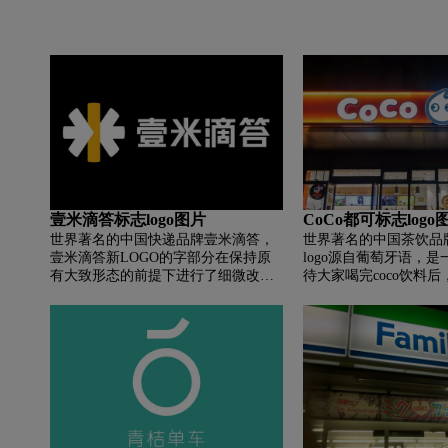
壹米滴答标志logo图片
CoCo都可标志logo
世界著名的中国快递品牌壹米滴答，
世界著名的中国茶饮品牌C
壹米滴答新LOGO的字部分在保持原
logo源自葡萄牙语，是
有大致形态的前提下进行了细微改变,
待大家喝完coco饮料
看起来更加灵活。在细节上，“壹米滴
内心的笑容； 秉承“一
答”四个字依旧笔划粗壮,给人以极强
心，coco始终保持热
的稳重感,而升级后更加方正的字体设
品质和服务，创新调整
计更带给客户以强烈的安全可信
间，在世界各地寻找纯
感。"米” 字变化较大,优化后采用了辅
探索和购买新鲜， 运
助箭头,和图形标遥相呼应,暗示着源自
新，结合不同食材调整
壹米滴答的力量正不断涌现,进而保证
带来“纯正幸福”的美好
壹米滴答货物的平稳运输,不断发展。
的正能量传递给世界，
生活。