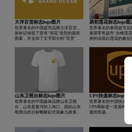
大洋百货标志logo图片
易初莲花标志logo图
世界著名的中国超市品牌大洋百货，
世界著名的泰国超市品
新标识保留了原有“浪花”造型的圆形
泰国零售超市“步峰莲花
图案，并去掉了文字部分的“百货”二
来的绿底白莲花的象征
字，并在右侧放置了类似于“汉真光
黄莲花。 “步峰莲花”
标”字体的新字体设计 该图以垂直方
店的母公司正大步峰集
式。 同时，新形象的标准颜色也由红
大集团在泰国被称为“步
色变为金色。 “新海洋”将向多元化、
立体化、体验化转变，以消费需求迭
代为起点，以“引领时尚新潮流”的新
理念为支撑，开启购物中心差异化竞
争新生态 和消费群体。
山东卫视台标志logo图片
UPS快递标志logo图
世界著名的中国媒体品牌山东卫视
世界著名的中国快递品牌
台，山东是黄河的入海口，因此山东
UPS商标是一道盾牌，
电视台的台标蜿蜒起伏就象九曲黄河
捷的投递。
一样，体现了浓郁的地域特色。同时
也是山东首字母“S”的变形体，另外草
书中人们也习惯将“山”字写成“S”形。