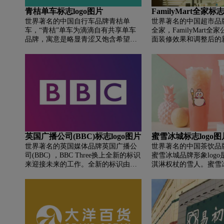
青桔单车标志logo图片
FamilyMart全家标志
世界著名的中国自行车品牌青桔单
世界著名的中国超市品牌Fa
车，“青桔”单车为滴滴自有共享单车
全家，FamilyMart
品牌，寓意是略显青涩又饱含希望的
面装修效果和调整后的
果实。“青桔”之名呼应滴滴公司名“小
后的新Logo将不再使
桔科技”。
下绿蓝线条，而是将两
Logo的图案部分。 
粗细比例将调整为一致
用旧logo中的字体。 
后的新logo颜色亮度
积的绿色配蓝色更加和
英国广播公司(BBC)标志logo图片
蜜雪冰城标志logo图
世界著名的英国媒体品牌英国广播公
世界著名的中国茶饮品
司(BBC) ，BBC Three换上全新的标识
蜜雪冰城品牌形象log
来迎接未来的工作。全新的标识由罗
淇淋权杖的雪人。蜜雪
马数字“III”代替了原来的“Three”，根
的冰雪的欢乐世界，这
据官方介绍，全新的标识将更适应移
性的形象，就是一个雪
动互联网时代，同时它更像一个应用
雪世界的不可缺少的存
程序的图标，观众将在iPlayer上观看
界里的王，形象上的升
现在BBC III。
格化画像更具象，使得
入人心让人印象深刻。