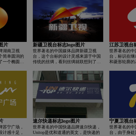
口，容易喊出
设计，用色深代替了原有的高光。 文
祥吉祥。 万达
本和背景色块的边距空间也做了相应
外，万达的缩
的调整。 最重要的是，新标志还采用
文最多有25
了全新的无衬线体来设计“新闻”部
满哲理和东方
分，以更好地突出“天空”。 整体形象
明显更加精致优雅，主次分明。
o图片
新疆卫视台标志logo图片
江苏卫视台标
牌湖南卫视
世界著名的中国媒体品牌新疆卫视
世界著名的中
个简单圆润的
台，这个台标的设计灵感来源于中国
台，标识在继
了一个椭圆形
传统的丝绸，看到丝绸就联想到了丝
和菱形轮廓的
征鱼头，小椭圆
绸之路，而新疆也因为著名的丝绸之
母“J”和“S
乡。 圆形部分
路而闻名世界。新台标的图形像一段
体汉字“人”字
渡似初升的太
飘逸飞舞的丝绸，动感强烈、飞舞灵
理念，表达了
求实、开拓、
动、给人的视觉感受是时尚前卫。就
宗旨、因人而
湖南卫视的整体
像一段丝绸飘扬旋转一瞬间的定格。
时，“J”和“
子芒果，被很多
标志色彩过渡自然形成的切面中，恰
一幅长江和运
称为“芒果
巧隐含了“新疆”汉语拼音首字母“X”。
流的自然图画
此次新台标的色彩运用大胆奔放，主
苏特有的地理
基色包含红色、黄色、紫色三种颜
上，此方案采
色，红色即是中国传统色彩，代表着
维设计，富于
片
速尔快递标志logo图片
宁夏卫视台标
喜庆、富足，同时红色也代表着积极
牌苏宁广场，
世界著名的中国快递品牌速尔快递，
世界著名的中
向上、健康昂扬的意义。黄色意味着
设计感十足，
Unitop是优和道通的英文，是快递的
台，由于身处
土地和沙漠，紫色代表新疆多元文化