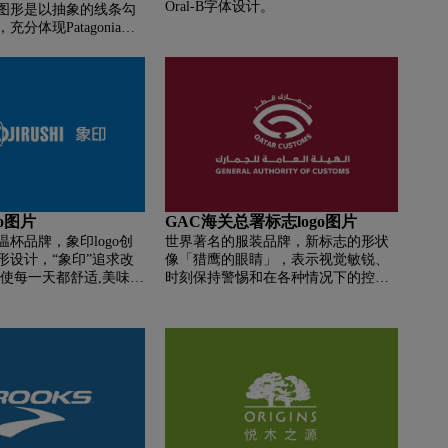
Oral-B字体设计。
图形是以抽象的线条勾
分体现Patagonia致
者提供优质装备的特
元素为其商标也与
a公司保护自然环境意识的体
o图片
GAC海关总署标志logo图片
杯品牌，象印logo创
世界著名的服装品牌，新标志的形状
形设计，“象印”追求改
像「猎鹰的眼睛」，表示视觉敏锐、
,使每一天都舒适,美味和
时刻保持警惕和在各种情况下的控制
力。字母C指的是阿拉伯语中「海
关」一词的第一个字母。设计中字母
C的圆点呈现两个相反的箭头，表明
海关在进出口过程中的作用。