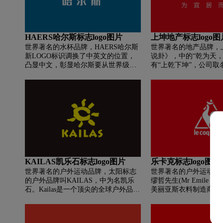
核心的变化在于居中的“双立人”图
开放精神和勇于创新、
案，ZWILLING品牌字体的更换，以
胆识和勇气。
及图案和字母之间距离的优化。新商
标亦十分符合双立人如今倡导的轻松
HAERS哈尔斯标志logo图片
上坤地产标志logo图
时髦的生活态度。
世界著名的水杯品牌，HAERS哈尔斯
世界著名的地产品牌，
新LOGO标识调换了中英文的位置，
说卦》，中的“乾为天，
凸显中文，彰显哈尔斯要从世界级代
有“上乾下坤”，公司取
工厂转变成世界级品牌的意图,让世界
寄寓意以积极进取的状
看见中国温度。国际克莱因蓝是一种
业，以品质为上，尊重
非常纯粹的颜色，代表着纯净、专
市优质生活服务商。
业、时尚、潮流。蓝色本身象征天空
和海，象征着没有界限，非常吻合哈
尔斯的品牌调性，纯粹的克莱因蓝中
加入了一抹帝皇黄。黄色，是中华民
族的主色调，是一个快乐和希望的色
彩，代表着阳光、快乐、温暖。两个
色调的组合使用，冷静又温暖，彰显
KAILAS凯乐石标志logo图片
乐卡克标志logo图片
专业的同时赋予品牌爱和温暖的意
世界著名的户外运动品牌，太阳标志
世界著名的户外运动品
义。新标识还突破了硬朗的工业元素
的户外品牌叫KAILAS，中为名凯乐
缪哲先生(Mr Emile Ca
束缚，将现代、年轻、时尚融入其
石。Kailas是一个顶尖的全球户外品
美丽亚斯衣料制造商，1
中，是从尖锐进取的、沉稳庄重的工
牌，品牌创始人是一位来自澳洲的优
国的国鸟(公鸡)为标志
厂经营中生长出的哈斯独有人文曲
秀探险家，于1968年秋季决定走被称
“喜爱运动的公鸡”(Le coq 
线。
作朝圣者之路的著名的KAILAS神山
品牌。