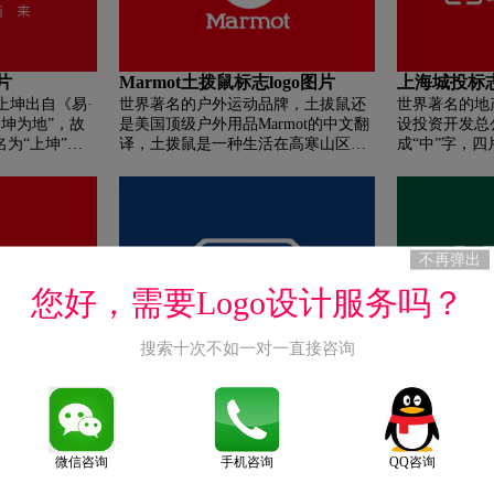
敢为天下先的
片
Marmot土拨鼠标志logo图片
上海城投标志
上坤出自《易·
世界著名的户外运动品牌，土拔鼠还
世界著名的地
坤为地”，故
是美国顶级户外用品Marmot的中文翻
设投资开发总
名为“上坤”，
译，土拨鼠是一种生活在高寒山区的
成“中”字，
态开拓伟大事
小动物，在登山者眼中，她和高山一
象地组成一个
土地，成为城
样都是有生命力的。在英文单词中，
海的地域性，
Marmot是土拨鼠的意思，她更是一个
世界，挑战未
有着30多年历史、以土拨鼠为吉祥物
巧妙组合成一
的登山运动装备品牌，也是美国最著
面勾画出上海
不再弹出
名的户外品牌之一。 Marmot的标识是
象，也生动地
红色圆形背景影衬下“M”字母渐变的
的活力。白玉
您好，需要Logo设计服务吗？
雪白山峰—有高山的地方就
新高雅之感，
“Marmot”。
奋发向上之感
海城投的有形
搜索十次不如一对一直接咨询
SHOEI标志logo图片
L.L.Bean
生活更美好的
牌，艾米鲁卡
世界著名的头盔品牌，SHOEI标志采
世界著名的户外
muset)是法国的
用字母设计。SHOEI是日本著名头盔
里昂.比恩品牌简
882年，以法
制造商，与Arai头盔齐名，是全球顶
Leon. Leon
，创立品牌为
级头盔品牌。
文名字：里昂.
sportif)这个
L.L.Bean作
微信咨询
手机咨询
QQ咨询