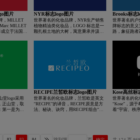
go图片
NYR标志logo图片
Brooks标志
，MILLET
世界著名的化妆品牌，NYR生产销售
世界著名的户外
rc MILLET
植物精油类化妆品，LOGO 标志是一
牌标志的意义
 年成立于法国的
颗扎根土地的大树，寓意秉承并汲取
路，象征跑者
为血统最纯正
大自然的高贵品质，为崇尚自然的人
励人们积极参
go以“ML”与
们带大自然最珍贵的礼物。NYR专利
得更长、更远
特制的“土耳其蓝”玻璃瓶，高效隔绝
『步』都有具
97%紫外线，保护高纯度植物精油产
注于开发、创
品。在土耳其蓝的衬托下，LOGO标
志显得更为高贵精致。
RECIPE兰皙欧标志logo图片
Kose高丝标
堂logo采用
世界著名的化妆品牌，兰皙欧是英文
世界著名的化
，正山堂，取
“RECIPE”的译音，RECIPE原意是方
“Kose”，源于
：第一是为表
法、秘诀、诀窍，用RECIPE组合“O”
着“宇宙、秩
，来自正山小
成为兰皙欧的英文识别标志
“纯美的智慧
山小种400余
“RECIPEO”，寓意“兰皙欧能为不同肤
性与感性，这
正本清源，将
质的您提供最专业的美容护肤理论和
和价值基准紧
发扬光大；第
产品，圆满解决您肌肤的各种困扰问
文化精神，正
题。
跳到第
页
共 174 页 86
82
83
84
确定