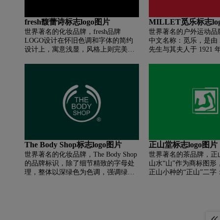
掌心边缘删除了更多锚点，线条过渡
平整自然。四个脚趾以及指甲部分也
fresh馥蕾诗标志logo图片
MILLET觅乐标志lo
采用了同样的手法优化细节，使图标
世界著名的化妆品牌，fresh品牌
世界著名的户外运动品牌
轮廓更干净清晰和现代。 此外，文字
LOGO设计在怀旧色调和字体的简约
中文名称：觅乐，是由 Ma
上突出的尖角完全消失，在确保字形
设计上，寓意浅显，风格上则完美呈
先生与其夫人于 1921
不变的前提下，将字标转为更受欢迎
现了品牌的特有的清新怀旧，现代与
户外品牌，其还被称之
的无衬线字体。由于狼爪从i字母的上
自然完美融合的风格。fresh因独特的
的阿尔卑斯之子。觅乐lo
方消失，可以看到新字标中「i」的小
新旧融合，在业界自成一格，并反映
勾进行创意图形。
方块完整的展示了出来。
在怀旧包装与恬静色彩中，渗透一份
摩登的简约美学。牛奶系列用上古朴
的半透明牛奶瓶；泡泡浴设计成一块
块方糖，用磨砂圆筒盛载；香水瓶像
旧时人的洗涤水或花露水瓶；面部保
养品罐拥有白瓷手感；工笔画素花图
案，深具细腻的东方色彩；手工造沐
The Body Shop标志logo图片
正山堂标志logo图片
浴香皂，素面印度麻纸包装，手工扭
世界著名的化妆品牌，The Body Shop
世界著名的茶品牌，正山
上铅丝珠花，更缀上一枚半宝石；还
的品牌标识，除了细节精致的字母处
山水“山”作为商标图形
与电影“艺伎回忆录”合作，推出“樱
理，整体以深绿色为色调，强调绿色
正山小种的“正山”二字
花”限量系列。
能源环保，并以地球环状的图形包围
明公司产品乃正宗之意
品牌名称的设计，充分体现品牌环保
种产区桐木关，工艺为正
的理念和内涵。
年积淀与创新；第二，
昔日正山小种红茶重新
三，暗合武夷山儒释道