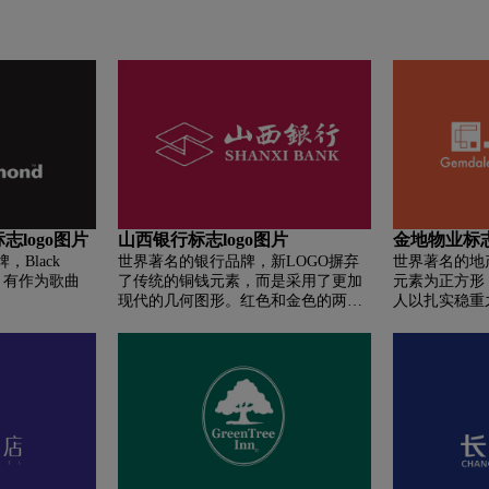
标志logo图片
山西银行标志logo图片
金地物业标志
Black
世界著名的银行品牌，新LOGO摒弃
世界著名的地
”，有作为歌曲
了传统的铜钱元素，而是采用了更加
元素为正方形
现代的几何图形。红色和金色的两个
人以扎实稳重
菱形互相嵌套，形成了字母「S」。虽
性思考和严谨
然我没有找到官方对该LOGO的解
读，但从造型上来看，除了直观看到
字母「S」，应该还有「山西」二字，
当然就比较抽象了。标识呈互动交流
之势，象征山西「两山一川」的地
貌，左吕梁、右太行的融合部分，不
但形似聚宝盆，而且与总行太原所在
山西的中心位置相契，意蕴山西银行