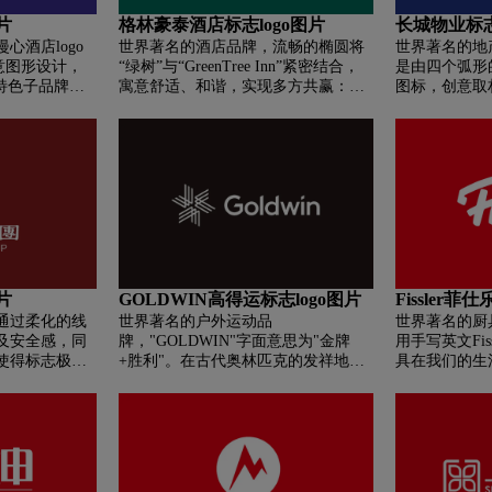
「抱晟三晋，通联八方」的使命，预
片
格林豪泰酒店标志logo图片
长城物业标志
示着山西银行助力地方经济转型发展
心酒店logo
世界著名的酒店品牌，流畅的椭圆将
世界著名的地
并与客户共赢共荣的决心和信心。
创意图形设计，
“绿树”与“GreenTree Inn”紧密结合，
是由四个弧形
特色子品牌，
寓意舒适、和谐，实现多方共赢：格
图标，创意取
心勃勃”，不
林豪泰为客人提供“超健康、超舒适、
其视角为天空
组织，漫心始
超价值、超期望”酒店服务产品的理
四方方的构图
走寻常路的客
念，让所有入住格林豪泰连锁酒店的
重踏实的印象
乐趣。
客人都能感受到健康、温馨和超值的
统一、实干可
服务；格林豪泰营造公正、透明的成
牌特性；四方
长环境，帮助格林大家庭的每一位员
城垛口的视觉
工获得能力上的提升和职业上的发
布局充满张力
展；格林豪泰不断建立和完善加盟服
处形成了四个
务体系，力争为加盟合作伙伴创造丰
意长城物业站
厚的利益回报；格林豪泰保护资源，
不断进取，锐
片
GOLDWIN高得运标志logo图片
Fissler菲
节约资源，合理利用资源，为构建和
业“锐进”的
通过柔化的线
世界著名的户外运动品
世界著名的厨具
谐社会做出企业的贡献。
条布局，寓意
及安全感，同
牌，"GOLDWIN"字面意思为"金牌
用手写英文Fis
同时也是“城
使得标志极具
+胜利"。在古代奥林匹克的发祥地希
具在我们的生
长城物业为顾
易于记忆。象
腊，人们将取得比赛胜利的人称之
的角色，而厨
并与顾客携手
家万户发光发
为"GOLD WINNER"。品牌名称也
生活品质的重
“关爱”的品牌
在视觉流程上
从"希望所有的选手都能够成为金牌获
程，体现企业
得者"的这个美好的愿望中得来。
聚力，在一个
反映出企业的