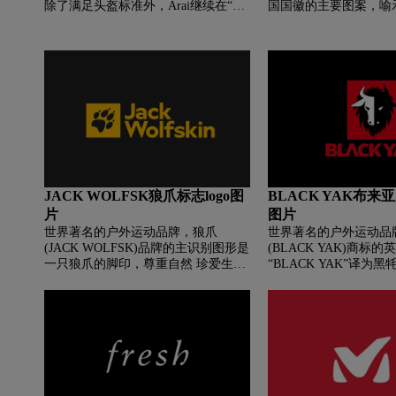
除了满足头盔标准外，Arai继续在“安
国国徽的主要图案，喻
全”这方面进一步发展，以增加保护头
量、速度，在AVIA标
部的性能，这就是Arai的历史。
图形后更积极向上努力
JACK WOLFSK狼爪标志logo图
BLACK YAK布来亚
片
图片
世界著名的户外运动品牌，狼爪
世界著名的户外运动品
(JACK WOLFSK)品牌的主识别图形是
(BLACK YAK)商标
一只狼爪的脚印，尊重自然 珍爱生物
“BLACK YAK”译为
是JACK WOLFSK的理念，品牌倡导
源自韩国登山家姜太善
保护地球的环境、体验自然的神奇、
朗玛峰时看到黑牦牛这
分享生命的感悟。图形和字体变成明
善先生被黑牦牛不畏风
黄色，背景则为纯黑色。除了LOGO
毅力感动，认为这种精
颜色的不同外，其独特的爪印从原来
个登山者最具色彩的一
的右上角位置移动到字标的左侧，并
在制定布莱亚克品牌包
增加了一个外框将狼爪框起来，变成
用了黑牦牛的形象，基
了一个独立图形。在细节上，狼爪的
品牌可以说是源自喜马