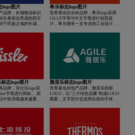
logo图片
希乐标志logo图片
产品牌，长城物业标识
世界著名的水杯品牌，希乐logo采用
的长条组合而成的四方
CILLE字母与中文字母进行创意设
材于民族之魂的长城，
计，希乐拥有一支专业的工业设计团
俯瞰长城。形体上，四
队，并与国内一流的品牌营销策略机
与“长城”呼应，给人稳
构形成战略合作关系。功能与产品的
。寓意着长城物业知行
创新，是希乐人“创新希乐”的翅膀。
信，体现了“笃实”的品
在迅速成长的过程中，希乐踏踏实实
图标的构图源于俯视长
一手抓创新，一手抓品质，致力于向
效果。四块弧形的长条
消费者提供高品质、高品位的饮水用
而富于变化，在其交叉
具，为人们生活品质的提高不遗余
富有张力的四边形，寓
力。
在行业前瞻者的角度，
意创新，体现了长城物
仕乐标志logo图片
雅居乐标志logo图片
品牌特性；四块弧形的长
品牌，菲仕乐logo采
世界著名的地产品牌，雅居乐的新
着长城物业充满锐力，
sler字母进行商标。 厨
LOGO，以“三片绿色花瓣”构成LOGO
”市格局的表征，亦象征
活中扮演着越来越重要
图案，文字部分也选用全新的字体重
客提供标准的专业服务
房生活也日益成为衡量
新排版，还增加了雅居乐的英文缩写!
相持，体现了“阳光”与
要标准。
“三片绿色花瓣”有两层寓意:第一层寓
特性。
意，平衡、自然及再生;第二层寓意代
表了雅居乐、合作伙伴及住户之间，
三位一体的密切关系。LOGO图案还
象征“人”这个中文字，暗喻“以人为