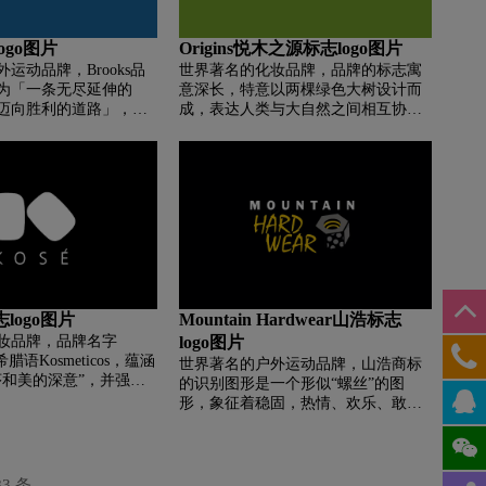
logo图片
Origins悦木之源标志logo图片
运动品牌，Brooks品
世界著名的化妆品牌，品牌的标志寓
为「一条无尽延伸的
意深长，特意以两棵绿色大树设计而
迈向胜利的道路」，鼓
成，表达人类与大自然之间相互协调
与跑步，希望让跑者跑
的关系。同时，在全新的Origins品牌
、更快，因为每一
标志上，亦特别注明了
“PoweredbyNature.ProvenbyScience.”
有不同的意义，所以专
“天然为本科学为证”的品牌宣言，清
新每一个慢跑设备。
楚确立Origins作为全球高效天然护肤
及化妆品牌的领导地位。
志logo图片
Mountain Hardwear山浩标志
妆品牌，品牌名字
logo图片
希腊语Kosmeticos，蕴涵
世界著名的户外运动品牌，山浩商标
序和美的深意”，并强调
的识别图形是一个形似“螺丝”的图
，为人类、为大地”。知
形，象征着稳固，热情、欢乐、敢
是与高丝一切企业活动
为、创新与感激是山浩(Mountain
密相关。
Hardwear)基础不变的态度与理念。
83 条