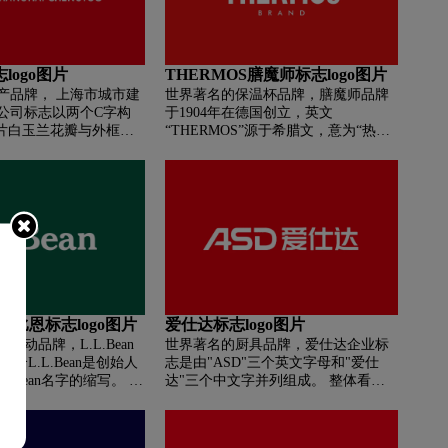
本”的品牌定位。LOGO图案的主色调
为绿色是雅居乐现有品牌重要的视觉
资产，既作为品牌延续性的体现，也
为品牌带出稳度、深度和生命力。
logo图片
THERMOS膳魔师标志logo图片
产品牌， 上海市城市建
世界著名的保温杯品牌，膳魔师品牌
公司标志以两个C字构
于1904年在德国创立，英文
四片白玉兰花瓣与外框抽
“THERMOS”源于希腊文，意为“热
“国”字，使标志超越上
量、保温”，也代表了膳魔师产品最大
以中国上海的姿态面向
的优点和特色。现今，因为膳魔师优
来。四片白玉兰花瓣则
越的保温性能，已成为保温瓶全球通
个“申”字，以另一个侧
用的称呼，实际意义即为THERMOS
“申”字型高架的壮观景
便是保温容器的始祖。
反映上海城投四个板块
兰花的洁白给人带来清
红色则给人以积极进取
。整个标志充分体现上
投入、无限创造让都市
里昂.比恩标志logo图片
爱仕达标志logo图片
精神。
运动品牌，L.L.Bean
世界著名的厨具品牌，爱仕达企业标
介L.L.Bean是创始人
志是由"ASD"三个英文字母和"爱仕
wood.Bean名字的缩写。 中
达"三个中文字并列组成。 整体看上
比恩，logo以英文
去简洁、明了，特别是爱仕达三个中
为商标。
文字以红色为底，产生了强烈的视觉
效果，突出了爱仕达是中国人自已的