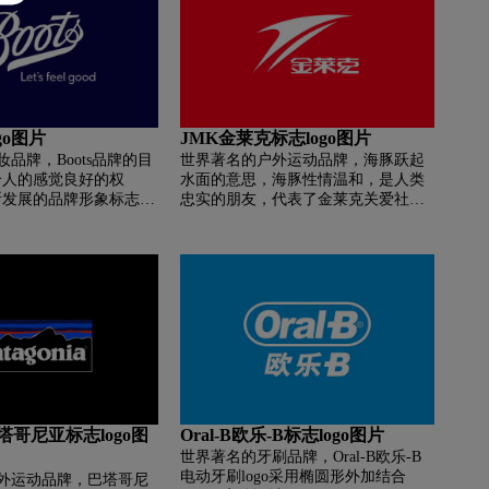
品牌这一形象。
ogo图片
JMK金莱克标志logo图片
品牌，Boots品牌的目
世界著名的户外运动品牌，海豚跃起
个人的感觉良好的权
水面的意思，海豚性情温和，是人类
断发展的品牌形象标志着
忠实的朋友，代表了金莱克关爱社
激发您的信心”这一理
会、忠实用户的价值观。海豚是智慧
GO设计重新引入了经典
的化身，学习能力很强，表示金莱克
颜色，创造了直观、简
是学习型的组织，敢于创新，勇于接
、现代感的设计。
纳新思想、新事物。
a巴塔哥尼亚标志logo图
Oral-B欧乐-B标志logo图片
世界著名的牙刷品牌，Oral-B欧乐-B
电动牙刷logo采用椭圆形外加结合
外运动品牌，巴塔哥尼