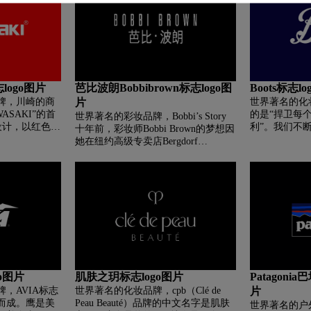
logo图片
芭比波朗Bobbibrown标志logo图
Boots标志l
牌，川崎的商
片
世界著名的化妆
ASAKI”的首
的是“捍卫每
世界著名的彩妆品牌，Bobbi’s Story
设计，以红色作
利”。我们不
十年前，彩妆师Bobbi Brown的梦想因
“我们的信心
她在纽约高级专卖店Bergdorf
念。全新LO
Goodman中推出的一系列10支自然色
对比的主品牌
调的口红而实现。只要互相搭配混合
单且易于阅读
这系列口红，就可以创造出无限的口
红颜色，这一系列自然的口红颜色，
很快地就获得广大女性的回响，让
Bobbi Brown的美妆事业起飞。Bobbi
Brown和市场上其她化妆品牌最大的
不同是：Bobbi Brown的系列产品是为
了满足真实世界各地女性们真正的需
要所创造的，也因此，她的遮瑕、粉
o图片
肌肤之玥标志logo图片
Patagoni
底及蜜粉 顛覆了整个彩妆业界，终于
，AVIA标志
世界著名的化妆品牌，cpb（Clé de
片
可让女人拥有适合肤色的彩妆，而非
而成。鹰是美
Peau Beauté）品牌的中文名字是肌肤
让她们看起来不自然的粉红。而她的
世界著名的户