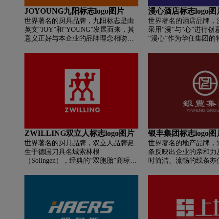
JOYOUNG九阳标志logo图片
漫心酒店标志logo图
世界著名的厨具品牌，九阳标志是由
世界著名的酒店品牌，漫
英文“JOY”和“YOUNG”发展而来，其
采用“漫”与“心”进行
意义正好与本企业的品牌理念相吻
“漫心”作为华住集团的
合，且与九阳的中文读音谐音，具有
自它诞生的那刻起就“野
唯一性；其中通过“O”字母的变形，为
论是酒店设计还是活动
标志增加了记忆点，具有很强的科技
终拒绝“同质化”，与不
感和动感，又象一轮喷薄而出的太
户一起探寻更多的生活
阳，体现了九阳公司强大的生命力和
蒸蒸日上的发展势头。海绿色代表了
九阳的深邃、稳健、科技。橘红则代
表了九阳的热情活力以及以人为本的
经营理念。整个标志富有国际化和现
代化，具有很强的视觉冲击力。
ZWILLING双立人标志logo图片
银丰集团标志logo图
世界著名的厨具品牌，双立人品牌诞
世界著名的地产品牌，
生于德国刀具名城索林根
条反映出企业的亲和力
（Solingen），经典的“双胞胎”商标那
时简洁、流畅的线条亦
时便已出现，今年刚好288岁。图案几
现代美感，易于识别，
经更迭，在1969年时蜕变成家喻户晓
一个闪耀着的灯光为千
的红色双立人商标，至今已有五十
热带来光明；标志造型
年。这一商标，正是双立人品牌文
形成一个向心的运动过
化、匠人精神和优异品质的象征。崭
的团结精神和巨大的凝
新时代需要崭新商标来定义，LOGO
未完全封闭的造型中，