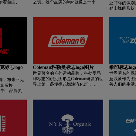
示着自由、力
之玥。这个品牌的logo就像是一个爱
口红与腮红，则具有让女人气色变好
亚商标的识别
志中变换为飞行
心的形状，其实它还是一个钥匙，就
的色调；即使较抢眼的色调，一样适
勒山峰的形状，充
奋进的含义。
和它的名字含义一样：开启美丽的钥
合各种肤色的女人。
力为户外爱好
匙。
性，取自然的
Patagoni
现。
克标志logo
Coleman科勒曼标志logo图片
象印标志log
世界著名的户外运动品牌，科勒曼品
世界著名的保温
牌标志的识别图形是Coleman研发的世
意以象作为图
牌，布来亚克
界上第一盏便携式燃油汽化灯，
善人们的生活
的英文名称
Coleman的创新理念将产品线从户外生
安全。
黑牦牛，品牌灵感
存用品拓展至户外休闲产品，致力于
先生攀登珠穆
让户外生活变得更加容易和舒适，改
种动物，姜太
变人们的生活和休闲方式的同时提升
雪默默坚强的
品牌影响力。
神正是作为一
面，所以在后
装方案时就应
于此布莱亚克
拉雅。