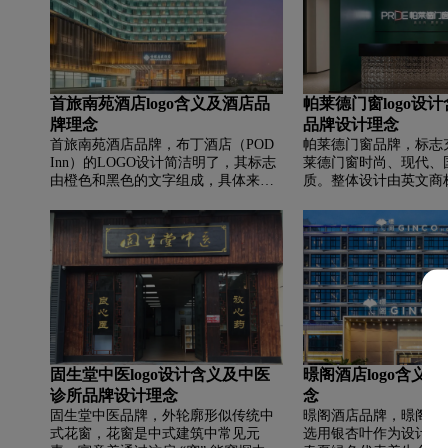
的书法字体，体现了酒店的国际化又
保留了本土文化的特色。天龙湾曼悦
酒店的logo通过简洁的设计和丰富的
色彩传达出一种高端、优雅且具有文
化底蕴的形象。
首旅南苑酒店logo含义及酒店品
帕莱德门窗logo设
牌理念
品牌设计理念
首旅南苑酒店品牌，‌‌布丁酒店（POD
帕莱德门窗品牌，‌‌标
Inn）的LOGO设计简洁明了，其标志
莱德门窗时尚、现代、
由橙色和黑色的文字组成，具体来
质。整体设计由英文商标
说，LOGO的主体部分是“podinn”四个
母I和D的组合构成为一
字母，其中“p”、“o”和“d”三个字母采
窗，干净简洁而充满动
用了橙色的字体，“i”和“n”两个字母则
部分同样用细腻简练的
使用了黑色的字体。“p”、“o”和“d”三
正是时下全球化品牌推
个字母的设计风格较为圆润，而“i”和
的新潮流。ID，是身
“n”两个字母则是直线构成，这种颜色
编码、专属号码之义，嵌
和形状的组合使得整个LOGO既醒目
中，则倡导一种尊贵、
又易于识别。
学。帕莱德门窗更强调
色彩文化的认可，品牌
色，代表着奔放、活力
固生堂中医logo设计含义及中医
暻阁酒店logo含义
量。
诊所品牌设计理念
念
固生堂中医品牌，‌‌外轮廓形似传统中
暻阁酒店品牌，‌‌暻阁
式花窗，花窗是中式建筑中常见元
选用银杏叶作为设计元