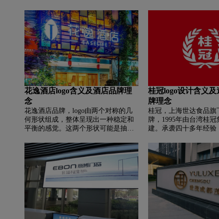
花逸酒店logo含义及酒店品牌理
桂冠logo设计含义
念
牌理念
花逸酒店品牌，‌‌logo由两个对称的几
桂冠，上海世达食品旗
何形状组成，整体呈现出一种稳定和
牌，1995年由台湾桂
平衡的感觉。这两个形状可能是抽象
建。承袭四十多年经验
的建筑或树木的形象，象征着酒店的
研发强，产品超300种
环境和服务质量。黑色通常代表着稳
鲜等多品类，畅销国内
重、成熟和高贵，这种颜色的选择可
新、认真、负责”，以
能意在传达柏槿酒店的高端服务和专
种，为消费者带来美味
业形象。简洁大方的设计风格体现了
食。
柏槿酒店对细节的关注和对高品质的
追求。同时，这种设计也容易让人记
住，有助于提升品牌知名度。