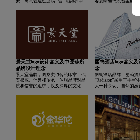
素，寓意着通过这扇 “窗” 能窥探中医
春夏绿色代表着生命、
传统医学文化的奥秘，也象征着医馆
而秋冬的黄色则象征着
是传播中医文化、提供医疗服务的窗
禅意。这种设计寓意着
口 。
阁的自然和谐氛围中享
趣，同时也在这个禅意
心的真我。
景天堂logo设计含义及中医诊所
丽筠酒店logo含义
品牌设计理念
念
景天堂品牌，‌‌图案类似传统印章，代
丽筠酒店品牌，‌‌丽筠
表权威、信誉和传承，体现品牌对品
“Radisson”采用了
质和信誉的追求，以及深厚的文化底
人一种亲切、自然的感
蕴。图案内部的线条和形状是 “景” 字
现了酒店对个性化服务
的变形，融合了房屋等元素，可能寓
“R”和“d”之间的连接
意着景天堂如庇护之所，守护人们健
曲线变化，增加了视觉
康。景天堂” 三字采用书法字体，古
动感。整个标志主要使
朴典雅，传达出品牌的传统气质。
色两种颜色。其中，“Rad
用黑色，而下方的小字
色。这种色彩搭配既符
清新、自然属性，又能
环保、健康的理念。在“Ra