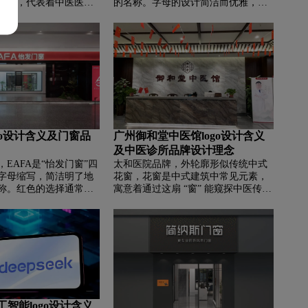
象征，代表着中医医药
的名称。字母的设计简洁而优雅，体
和堂专注中医领域，提
现了品牌的高端形象。LOGO中的“L”
务。同时，圆形有圆
形似一株薰衣草，这反映了品牌的核
，契合中医追求人体阴
心价值——追求自然、健康、舒适的
的理念。中间 “君和堂”
睡眠环境。薰衣草以其助眠效果著
字体，红色在中国文化
称，这与丽枫酒店倡导的健康睡眠理
活力、热情，传达出品
念相契合。LOGO采用了紫色的色
服务态度。右侧 “JUN
调，这种颜色给人一种高贵、神秘的
” 明确品牌名称的英文表
感觉，同时也与薰衣草的颜色相符。
传播与认知。
紫色还象征着宁静和平静，有助于营
造一种放松的氛围。LOGO的整体设
go设计含义及门窗品
广州御和堂中医馆logo设计含义
计简洁大方，易于识别。
及中医诊所品牌设计理念
‌‌EAFA是“怡发门窗”四
太和医院品牌，‌‌外轮廓形似传统中式
字母缩写，简洁明了地
花窗，花窗是中式建筑中常见元素，
称。红色的选择通常代
寓意着通过这扇 “窗” 能窥探中医传统
力和力量。它能够吸引
医学文化的奥秘，也象征着医馆是传
一种强烈的视觉冲击
播中医文化、提供医疗服务的窗口 。
这样的家居建材产品来
意味着坚固耐用和高品
go的设计风格简约而不失
了企业的专业性，又易
。这种设计有助于建立
高消费者的认知度和忠
k人工智能logo设计含义