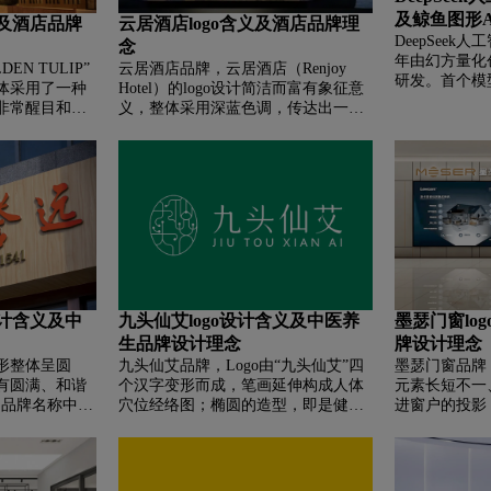
线，这条线的
及鲸鱼图形
义及酒店品牌
云居酒店logo含义及酒店品牌理
完整，并且通
DeepSeek
念
牌名称。此
年由幻方量化
着生长、发展
EN TULIP”
云居酒店品牌，‌‌云居酒店（Renjoy
研发。首个模型D
现代企业所倡
体采用了一种
Hotel）的logo设计简洁而富有象征意
劲多语言实力
非常醒目和大
义，整体采用深蓝色调，传达出一种
DeepSeek
文名，使用了
稳重和高雅的氛围。logo的主体部分
logo以鲸鱼
给人一种优雅
是由两个相互连接的几何图形构成，
蓝色调凸显科
一词旁边有一个
这两个图形分别代表“云”和“居”的字
logo、网站
图案，这是对
形。其中，“云”字形的上方有一个小
达。图案也象
三角形，象征着山峰或建筑的轮廓，
高雅，符合酒
寓意着酒店的高品质和优雅氛围。
。
“居”字形则被设计成一个类似房屋形
状的图案，代表着住宿和休息的地
方。
设计含义及中
九头仙艾logo设计含义及中医养
墨瑟门窗lo
生品牌设计理念
牌设计理念
图形整体呈圆
九头仙艾品牌，‌‌Logo由“九头仙艾”四
墨瑟门窗品牌，
有圆满、和谐
个汉字变形而成，笔画延伸构成人体
元素长短不一
突出品牌名称中的
穴位经络图；椭圆的造型，即是健康
进窗户的投影
史久远，始创
人体真气循环的圆融境界；艾草的绿
希望，也像产
字被类似鼎足的形
色，也是医用的标准色，寓意健康与
瑟门窗精致的
要礼器，象征
生长，契合艾灸道法自然的养生理
象化诠释，呈
意广誉远在中
念。Logo造型给人以通透、流畅之
杂且井然有序