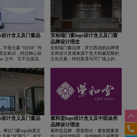
“O”，还承载着墨瑟 “0
出品牌在医药领域自然、健康的理
环保理想，体现出墨瑟持
念。
创新的精神，契合了工
展愿景。
go设计含义及门窗品
安柏瑞门窗logo设计含义及门窗
品牌设计理念
‌字母元素 “EEHE” 作
安柏瑞门窗品牌，‌‌‌罗兰西尼的品牌理
英文标识，经过精心设
念和设计灵感来源于意大利威尼斯的
ogo 之中。它不仅是品牌
文化元素，特别是圣马可广场上的带
现，更承载着品牌的价
翅膀的狮子，象征着守护与力量，这
E” 与两个 “H” 的对称
一形象被巧妙地融入到品牌标志中，
一种平衡、和谐的感
表达了品牌致力于成为客户家中“守护
合门窗追求产品性能与
神”的决心，为千万中国高端住宅提供
衡，以及在企业发展过
安全、美观且功能卓越的门窗解决方
面协调共进，兼顾产品
案。
造、市场营销和客户服
现全面、可持续的发展
go设计含义及门窗品
紫和堂logo设计含义及中医诊所
品牌设计理念
‌‌博仕门窗logo由英文
紫和堂品牌，‌‌图形部分：紫色图案形
上方有“M”和“C”，中文
似一朵绽放的花，由对称的几何图形