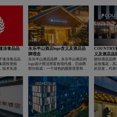
及速冻食品品
永乐半山酒店logo含义及酒店品
COUNTR
牌理念
义及酒店品
下速冻食品品
永乐半山酒店品牌，‌‌永乐半山酒店的
丽怡酒店品牌，
冠集团投资组
logo设计简洁而富有现代感，它由两
朵玫瑰花，其
，技术先进，
部分组成：一个绿色的圆形背景和一
的启发，代表
。涵盖贡丸、海
个白色的建筑轮廓图案。绿色通常象
真挚情谊，致
外。秉持“创
征着自然、生长和和谐，这与永乐半
中的“心怡之
品质和丰富品
山酒店倡导的自然极简设计理念相契
洁而现代，色
健康的速冻美
合。白色则代表着纯净、高雅和宁
温馨、舒适的
静，进一步强化了酒店想要传递的清
品牌定位。
新和放松的氛围。