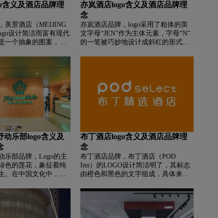
go含义及酒店品牌理
亦岚酒店logo含义及酒店品牌理
念
‌美景酒店（MEIJING
亦岚酒店品牌，‌‌logo采用了粗体的英
Logo设计简洁而富有现代
文字母“JEN”作为主体元素，字母“N”
是一个抽象的图案，类
的一笔被巧妙地设计成斜杠的形式，
的花瓣或风帆，颜色为
增加了视觉上的动态感和辨识度。
图案可能代表了酒店追
JEN酒店的logo通过简单而有力的图形
务水平，同时也传达了
元素传达出一种现代、专业且易于记
力。中文为“美景酒
忆的形象。
IJING HOTEL”。字
体字，使其更加醒目易
景酒店”直接表达了酒店
英文“MEIJING
是对中文的音译，便于国
动乐部logo含义及
布丁酒店logo含义及酒店品牌理
念
念
乐部品牌，‌‌Logo的主
布丁酒店品牌，‌‌布丁酒店（POD
绿色的莲花，象征着纯
Inn）的LOGO设计简洁明了，其标志
生。在中国文化中，莲
由橙色和黑色的文字组成，具体来
圣洁的花卉，代表着高
说，LOGO的主体部分是“podinn”四个
好的愿望。Logo采用了
字母，其中“p”、“o”和“d”三个字母采
调，这种颜色通常与自
用了橙色的字体，“i”和“n”两个字母则
希望相关联。绿色也给
使用了黑色的字体。“p”、“o”和“d”三
宁静的感觉，符合乡村
个字母的设计风格较为圆润，而“i”和