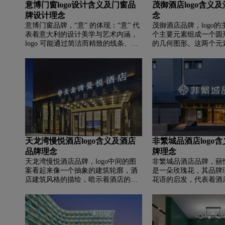
意博门窗logo设计含义及门窗品
茂御酒店logo含义
牌设计理念
念
意博门窗品牌，‌‌“意” 的体现：“意” 代
茂御酒店品牌，‌‌logo
表着意大利的设计美学与艺术内涵，
个主要元素组成一个圆
logo 可能通过简洁而精致的线条、优
的几何图形。这两个元
雅的曲线或独特的造型，传达出意大
茂御酒店的品牌标识。
利设计的时尚感、精致感和艺术气
满、和谐与包容性，这
息，体现出品牌对高品质设计的追
追求的服务理念和客户
求。 “博” 的展现：“博” 有广博、博大
其次，圆圈内部的几何
之意，象征着意博门窗拥有丰富的产
系列直线和曲线构成，
品系列、广泛的市场覆盖以及深厚的
个复杂的图案。这个图
品牌底蕴。logo 的设计可能寓意着品
一扇门或窗框，象征着
牌在门窗领域的广泛涉猎和深入探
领域或空间。整个log
索，展现出品牌的多元化和综合性。
棕色系，这种颜色通常
和自然联系在一起，这
天龙湾慢悦酒店logo含义及酒店
非繁城品酒店logo
想要传达的氛围和感觉
品牌理念
牌理念
天龙湾慢悦酒店品牌，‌‌logo中间的图
非繁城品酒店品牌，‌‌
案看起来像一个抽象的建筑轮廓，酒
是一朵玫瑰花，其品牌
店建筑风格的描绘，暗示着酒店的高
花语的启发，代表着酒
档和现代化。金色是一种高贵、典雅
客的真挚情谊，致力于
的颜色，常用于代表财富、成功和权
旅途中的“心怡之所”。
力。金色强调酒店的高端服务和豪华
计简洁而现代，色彩搭
设施。大写的英文字母给人一种正式
一种温馨、舒适的感觉
和专业的感觉，而中文则采用了传统
店的品牌定位。