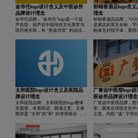
下方，有一条绿色的横
金华佗logo设计含义及中医诊所
郁锦香酒店logo含
存在使得整个标志更加
品牌设计理念
理念
过颜色的对比突出了品
外，这条绿线可能象征
金华佗品牌，‌‌“金华佗”logo是一个葫
郁锦香酒店品牌，‌‌“GOLD
或可持续性，这与许多
芦造型，葫芦在中国传统文化里常与
是酒店的英文名称，字
导的理念相契合。
医药相关联，有 “悬壶济世” 的说法，
粗体无衬线字体，显得
代表着中医的医药属性。“金华佗” 字
气。“郁锦香”则是其中
体古朴，传达出传统中医的韵味。“科
传统的中文书法字体，
技传承中医” 的标语则体现了品牌将
的感觉。在“TULIP”
现代科技与传统中医相结合的理念，
类似郁金香花朵形状的
旨在以科技手段推动中医的传承与发
酒店名称的一种直观表
展 。
征着美丽、生机勃勃和
店想要传达的品牌形象
太和医院logo设计含义及医院品
广誉远中医馆logo
牌设计理念
医诊所品牌设计理念
太和医院品牌，‌‌太和医院的logo整体
广誉远中医馆品牌，‌‌
呈圆形，有着和谐、圆满之意。主体
形，圆形在传统文化中
图形是 “太和”的“和” 的变形组合 ，造
之意。内部 “遠” 字
型简洁且具有独特性。蓝色通常给人
“远”，也代表广誉远历
专业、可靠、冷静的感觉，可能意在
于 1541 年 。“遠” 
传达医院在医疗服务方面的专业、可
状环绕，鼎在古代是重
靠等特质。
稳固、诚信、权威，寓