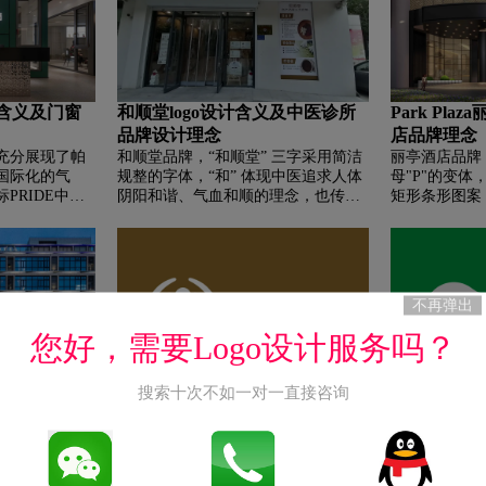
是橙色，与图形部分相呼应，使整个
度假的主题。
logo看起来非常和谐统一。logo传达了
城家公寓的品牌形象，即提供一个温
馨、舒适且充满希望的居住环境。
计含义及门窗
和顺堂logo设计含义及中医诊所
Park Pla
品牌设计理念
店品牌理念
志充分展现了帕
和顺堂品牌，‌‌“和顺堂” 三字采用简洁
丽亭酒店品牌，
国际化的气
规整的字体，“和” 体现中医追求人体
母"P"的变
PRIDE中字
阴阳和谐、气血和顺的理念，也传达
矩形条形图案
扇开启的门
出医馆倡导医患关系和谐之意；“顺”
个视觉上平衡
感，中文商标
有顺畅、通顺之意，寓意人体经络通
单色设计，通
线条来呼应，
畅、健康顺遂。“中医诊所” 明确了机
或其他中性色
广现代、简约
构性质。“一名医・名药” 的表述突出
性和识别性。
份标识号、唯一
其品牌特色，强调拥有知名中医师和
牌的名称首字
不再弹出
入PRIDE
优质药材，为患者提供可靠的医疗服
种特定的品牌
专属的生活哲
务。整体采用金色，金色在传统文化
您好，需要Logo设计服务吗？
对于中国传统
中象征尊贵、高端、可靠，彰显和顺
主色调——红
堂对医疗品质的追求，以及在中医领
、激情、力
域的专业、权威形象。
搜索十次不如一对一直接咨询
及酒店品牌理
意守堂logo设计含义及中医诊所
膏炙堂log
品牌设计理念
品牌设计理
酒店的品牌标志
意守堂品牌，‌‌图形整体呈圆形，象征
膏炙堂品牌，‌
素，银杏叶的
圆满、和谐与完整，也代表着中医追
圆形构成，形