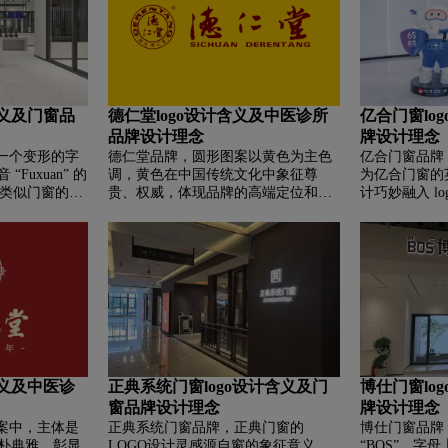
诚信的经营理
感，显示出企业对于千年艾灸以及九
形似数字O的 
时色彩上采用
头仙艾的敬畏之心，更象征多方协作
碳排放” 的
活力、温暖之
的企业精神，内外通达，九头仙艾事
续进步、不断
端，体现品牌
业圆融通达的更高层次。
业的可持续发
含义及门窗品
德仁堂logo设计含义及中医诊所
亿合门窗lo
品牌设计理念
牌设计理念
是一个变形的字
德仁堂品牌，‌‌圆形图案以黄色为主色
亿合门窗品牌，‌
 “Fuxuan” 的
调，黄色在中国传统文化中象征尊
为亿合门窗的
状类似门窗的框
贵、权威，体现品牌的高端定位和在
计巧妙融入 l
所属的门窗行
中医药领域的权威性。外圈环绕
名称的直观体
营业务在消费
“DERENTANG 四川德仁堂” 字样，明
值理念。两个 “
确品牌名称和地域属性。内部 “德仁
排列，传达出
堂” 三字，突出品牌名。圆形寓意圆
觉，象征着亿
满、和谐，契合中医追求人体阴阳平
美观的完美平
衡的理念。“德仁堂” 三字采用书法字
程中力求各方
体，富有传统文化韵味，彰显品牌深
研发、生产制
厚的文化底蕴。“SICHUAN
务等环节，实
DERENTANG” 进一步强化品牌的地
。
域和名称信息，方便识别和传播。整
含义及中医诊
正典系统门窗logo设计含义及门
博仕门窗lo
体设计传达出德仁堂作为中医药品牌
窗品牌设计理念
牌设计理念
的传统、权威与和谐。
图案中，主体是
正典系统门窗品牌，‌‌‌正典门窗的
博仕门窗品牌，‌
古朴典雅，彰显
LOGO设计灵感源自窗的象征意义。
“BOS”，字母