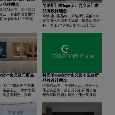
AI品牌理念
简纳斯门窗logo设计含义及门窗
人工智能AI品牌，其于2023
品牌设计理念
创立，专注大语言模型
简纳斯门窗品牌，‌‌简纳斯门窗的logo
eepSeek LLM展现强
直接简化为纯中文标识，聚焦品牌核
，第二代MoE大模型
心，体现了“少即是多”的设计理念，
-V2性能佳且成本低。品牌
彰显了国货门窗的品牌自信‌。其次，
为核心，融合开源理念，
logo的设计重新定义了“好门窗的标
技与亲和。文中还配有
准”，强调其“更专业的防风雨门窗”特
界面等图片辅助理解。
性，承诺为家庭提供“无惧风雨，给家
安全感”的保障‌。此外，简纳斯门窗的
logo还融入了爱马仕橙的经典色彩和
骑士马的IP形象，进一步强化了品牌
的高端定位‌。
go设计含义及门窗品
特安呐logo设计含义及中医诊所
品牌设计理念
‌‌“O” 字徽标中的条形
特安呐品牌，‌‌特安呐logo上方是一朵
、层层递进，像太阳照
蒲公英造型，蒲公英具有药用价值，
，寓意着阳光、温暖和
契合其医药相关属性；蒲公英被置于
品中指接的木梁，将墨
类似月牙的形状中，增添了一丝柔和
生产、制造工艺进行意
感。下方 “aaphne 特安呐”，“aaphne”
现出一扇窗背后极为复
可能是品牌自创英文名称，整体绿色
的工艺和匠心。此外，
的色调给人自然、健康的感觉，传达