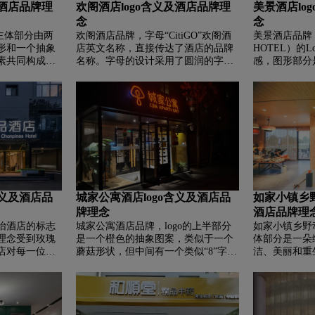
及酒店品牌理
欢阁酒店logo含义及酒店品牌理
美景酒店lo
念
念
的主体部分由两
欢阁酒店品牌，‌‌字母“CitiGO”欢阁酒
美景酒店品牌，‌
形和一个抽象
店英文名称，直接传达了酒店的品牌
HOTEL）的
素共同构成了
名称。字母的设计采用了圆润的字
感，图形部分
圆形代表了圆
体，给人一种友好和亲切的感觉，符
似于一个旋转
与茂御酒店所
合酒店想要传递的温馨和舒适的印
深红色。这个
体验相契合。
象。黑色和红色都是强烈的颜色突出
求的品质和服
图形则是由一
酒店的现代感和活力，同时也暗示着
一种动感与活
它们组成了一
酒店提供的多样化和充满活力的住宿
店”，英文为“ME
案看起来像是
体验。LOGO的整体布局平衡和谐，
体选用的是粗
进入一个新的
文字部分清晰可见，图形部分简洁大
记。中文“美
o的颜色采用了
方。这样的设计使得LOGO在各种应
的中文名称，而
与温暖、舒适
用场合都能保持良好的视觉效果和专
HOTEL”则
符合茂御酒店
业形象。
际游客识别。
含义及酒店品
城家公寓酒店logo含义及酒店品
如家小镇乡野
。
牌理念
酒店品牌理
丽怡酒店的标志
城家公寓酒店品牌，‌‌logo的上半部分
如家小镇乡野动
理念受到玫瑰
是一个橙色的抽象图案，类似于一个
体部分是一朵
店对每一位顾
蘑菇形状，但中间有一个类似“8”字形
洁、美丽和重
为宾客打造商
的元素。这个图案给人一种温暖、舒
花被视为一种
整个标志的设
适的感觉，仿佛是一盏灯泡发出的柔
尚的品质和美
配清新，给人
和光芒，象征着光明和希望。logo的
绿色作为主色
，符合丽怡酒
下半部分是中文“城家公寓”和英文
然、生命力和
“CJIA APARTMENT”。字体颜色同样
人一种清新、