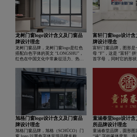
医药领域稳固的地位、
念和专业的权威性。同
橙色和金色，橙色给人
感，金色彰显尊贵、高
的活力与高品质。
龙树门窗logo设计含义及门窗品
富轩门窗logo设计
牌设计理念
牌设计理念
龙树门窗品牌，‌‌‌龙树门窗logo是红色
富轩门窗品牌，‌‌图形
搭配白色字体的英文 “LONGSHU”，
母 “F”，这是 “富轩” 拼音
红色在中国文化中常象征活力、热情
首字母 ，同时它的形
与吉祥，能吸引注意力。下方 “龙树
架，直观地表明了品牌
整屋门窗” 以黑色字体呈现，简洁清
业属性，强化了品牌主
晰地表明品牌名称和业务范畴。“龙”
者心中的印象。
是中华民族的精神象征，代表着权
威、尊贵与力量，“树” 有树立、稳固
之意，整体可能寓意品牌像龙一样具
有强大实力，能稳固树立行业地位，
为消费者提供整屋门窗产品和服务。
旭格门窗logo设计含义及门窗品
‌童涵春堂logo设计
牌设计理念
所品牌设计理念
旭格门窗品牌，‌‌‌旭格（SCHÜCO）门
‌童涵春堂品牌，‌‌圆形
窗 logo 以黑色字体呈现品牌名称
“涵” 字的篆体变形，