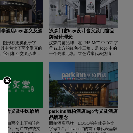
“n”两个字母则是直线构成，这种颜色
和形状的组合使得整个LOGO既醒目
又易于识别。
za丽亭酒店logo含义及酒
汉森门窗logo设计含义及门窗品
牌设计理念
‌‌图形标志类似于字
汉森门窗品牌，‌‌在 “HS MC” 中 “C” 字
体，其中包含了两个垂直的
母右上方的红色小三角，是 logo 中的
，它们相互交叉形成一
一个亮眼元素。红色通常代表热情、
的符号。整个图形采用
活力与积极进取，象征着汉森门窗在
常为黑色，背景为白色
门窗行业中充满活力的发展态势，以
调，以确保清晰的可见
及积极为消费者提供服务的热情态
图形可能代表了酒店品
度。从形状上看，三角具有稳定性，
母"P"，也可能象征着某
暗示汉森门窗产品具有稳固、可靠的
理念或愿景。
品质特性，能够为消费者的家居生活
提供坚实的保障。 此外，三角元素也
可能寓意着品牌在发展过程中不断向
上突破、追求卓越的精神。
o设计含义及中医诊所
park inn丽柏酒店logo含义及酒店
念
品牌理念
‌整体由两个上下相连的
丽柏酒店品牌，‌‌LOGO的主体是英文
似葫芦。葫芦在传统文
字母“L”，“lavande”的首字母代表品牌