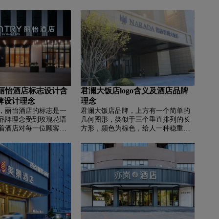
Y丽怡酒店标志设计含
君澜大饭店logo含义及酒店品牌
牌设计理念
理念
‌‌丽怡酒店的标志是一
君澜大饭店品牌，‌‌上方有一个简单的
品牌理念受到玫瑰花语
几何图形，类似于三个垂直排列的长
着酒店对每一位顾客的
方形，颜色为棕色，给人一种稳重的
力于为宾客打造商旅途
感觉。下方有“港府君澜大饭店”六个
所”。整个标志的设计简
汉字，字体较为传统且清晰易读。在
彩搭配清新，给人一种
汉字下面有一行较小的英文“Yancheng
感觉，符合丽怡酒店的
Jiangsu · China”，表示饭店的位置信
息。最底部是大写的“NARADA”，这
是君澜酒店集团的英文名称。