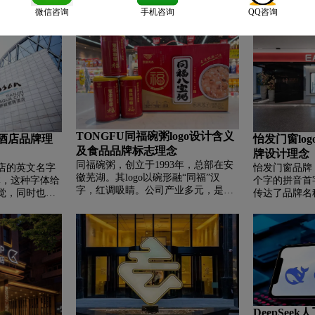
自然与和谐，
求人体阴阳平衡的理念。图形中间部
化里是中药的
微信咨询
手机咨询
QQ咨询
艺术、宁静与
分像是一个抽象的 “人” 形，体现了意
行业，寓意君
希望客人在暻
守堂以人的健康为核心的理念。同
供医药相关服
受生命的乐
时，其中还包含类似 “S” 的形状，可
满、和谐之意
空间中探寻内
能是 “守” 字拼音首字母的变形，突出
阳平衡、和谐
品牌名称中的 “守”。此外，图形中类
三字采用红色
似双手环抱的形态，给人以呵护、守
中象征吉祥、
护之感，寓意着意守堂对人们健康的
牌积极、热忱的
悉心守护。
HE TANG
达，便于品牌
TONGFU同福碗粥logo设计含义
及酒店品牌理
怡发门窗lo
及食品品牌标志理念
牌设计理念
同福碗粥，创立于1993年，总部在安
酒店的英文名字
怡发门窗品牌，
徽芜湖。其logo以碗形融“同福”汉
手写体，这种字体给
个字的拼音首
字，红调吸睛。公司产业多元，是行
觉，同时也体
传达了品牌名
业佼佼者。产品丰富且经潜心研发，
的重视。字母
表着热情、活
获多项专利。还建有粥文化博物馆
处有一个明显的
注意力，给人
等，传承弘扬粥文化，打造全程可控
上的流动感和
力。对于门窗
产业链。
用了黑色和绿
说，红色可能
isson”一词采
质。整个Lo
则使用了绿
大气，既体现
合酒店行业的
于识别和记忆
够传达出一种
品牌形象，提
disson”一词
诚度。
DeepSee