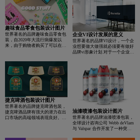
具。
AND COMPANY 创立了一个品
牌，专注于简单的解决方案，专
注于狗狗想要嗅出好味道的简单
解决方案。使用大胆和丰富多彩
的标志性语言和简单的想法，狗
趣味食品零食包装设计图片
忍不住嗅对方。
企业VI设计发展的意义
世界著名的品牌趣味食品零食包
装，自2020年大流行病爆发以
世界著名的品牌VI设计，一个企
来，由于购物者购买了可以在家
业想要做大做强就必须要有做好
庭办公时间吃的方便食品和零
品牌vi形象计划.对于一个企业来
食，美国谷类食品的销售额增长
说，没有好的vi，就意味着它的
了近 9%。就像英国人仅在英国
形象将消失在茫茫商海之中.变成
就吃掉了 5350 万包麦片一样。
一个毫无个性，没有灵魂的企业.
有一件事是肯定的：传统品牌和
那么什么样的品牌形象vi设计企
初创品牌都加入了日益增长的谷
业有好处呢？根据自己企业的发
物趋势，并对其进行了现代改
展现状、企业理念、发展战略等
造。无论是古老的谷物、低糖、
多方面考虑来抉择哪些是要用
高蛋白还是消化、能量、免疫和
的，哪些是可以在往后企业发展
捷克啤酒包装设计图片
压力管理的营养素——新一代谷
中完善的。 vi设计对企业究竟有
世界著名的品牌捷克啤酒包装，
物不仅味道好，而且还带有许多
哪些好处呢？
油漆喷漆包装设计图片
捷克啤酒品牌有强大的潜力在出
从前的谷物新功能希望他们有。
世界著名的品牌油漆喷漆包装，
口市场的高端领域表现良好。他
WIN 的“Good Stuff”概念设计体
全球设计咨询公司 Webb deVlam
们必须被消费者注意到，当然，
现了这一点：结合了功能性成分
与 Valspar 合作开发了一种突破
所以强大的品牌识别和优质的包
和高品质风味的谷物——将成年
性的执行器，改变了消费者使用
装有助于脱颖而出。我们在
人带回早餐桌，享受健康、美味
喷漆的方式。这一新应用将用于