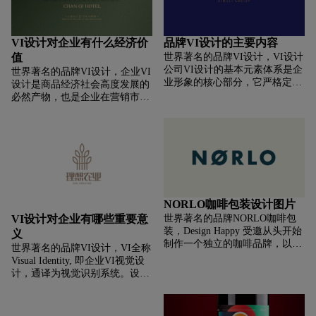
统"，CIS把企业形象作为一个整
的太阳神、健力宝，到后来的康
体进行建设和发展。VI（视觉识
佳、创维、海尔，也都在实践中
别Visual Identity）以标志、标准
取得了成功。在中国新兴的市场
VI设计对企业有什么经济价
品牌VI设计的主要内容
字、标准色为核心展开的完整
经济体制下，企业要想长远发
值
世界著名的品牌VI设计，VI设计
的、系统的视觉表达体系。将上
展，有效的VI形象识别系统必不
公司VI设计的基本元素体系是企
述的企业理念、企业文化、服务
世界著名的品牌VI设计，企业VI
可少，这也成为企业腾飞的助跑
业形象的核心部分，它严格定义
内容、企业规范等抽象概念转换
设计是商品经济社会高度发展的
器。那么vi系统设计对企业有什
了企业形象的图形标识、中英文
为具体记忆和可识别的形象符
必然产物，也是企业在营销市场
么作用呢？我们一起来看看吧。
字体形式、标准色彩、企业符号
号，从而塑造出排他性的企业形
上获得先机的基础。随着市场的
图案及其组合。包括:公司名称、
象。。另外，各种媒体的急速膨
不断发展消费者不仅要求商品的
公司标志、公司标准字、标准
胀，传播途径不一而足，受众面
优质，对于商品的品牌视觉形象
色、象征性图案、公司标语口
对大量繁杂的信息，变得无所适
的要求，需要品牌通过标志、色
号、公司吉祥物、特殊字体等八
从。企业比以往任何时候都需要
彩、图形等展示，体现出商品的
大基本元素。
统一的、集中的VI设计传播，个
特性，满足展示自我身份的消费
性和身份的识别因此显得尤为重
心理需求，而品牌VI的艺术设计
要。那么，VI设计应该注意些什
要求正好满足了大众的心理需
NORLO咖啡包装设计图片
么问题呢？
求。
VI设计对企业有哪些重要意
世界著名的品牌NORLO咖啡包
装，Design Happy 受邀从头开始
义
制作一个独立的咖啡品牌，以描
世界著名的品牌VI设计，VI全称
绘独特的斯堪的纳维亚生活方式
Visual Identity, 即企业VI视觉设
及其较轻的咖啡烘焙过程。在这
计，通译为视觉识别系统。设计
样做的过程中，我们需要推动与
到位、实施科学的视觉识别系
其他主流竞争对手的差异化，并
统，是传播企业经营理念、建立
在繁忙的零售过道中创造货架空
企业知名度、塑造企业形象的快