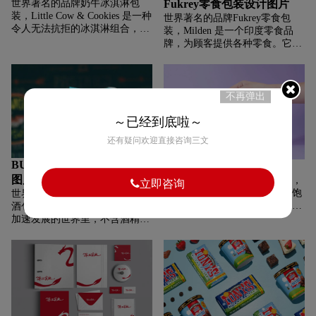
Fukrey零食包装设计图片
世界著名的品牌奶牛冰淇淋包
朗姆酒制作技术。以竹子命名，
消费者前来消费。如何才能够让
装，Little Cow & Cookies 是一种
世界著名的品牌Fukrey零食包
这种反叛的乐器激发了钢鼓的灵
五星级酒店得到好的传播？进行
令人无法抗拒的冰淇淋组合，由
装，Milden 是一个印度零食品
感，现在是岛屿的心跳，也是狂
vi设计是必须要做好的一件事
来自泽西小奶牛的奶油有机牛奶
牌，为顾客提供各种零食。它是
欢节的基本声音。材料和饰面经
情。五星级酒店vi设计的流程是
和来自传统欧洲食谱的独特有机
一家通过 ISO 认证的公司，并继
过精心挑选，营造出层次感十足
什么？下面就来给人们介绍一下
饼干制成。所有人都旋入一个可
续提供对您的口袋友好的最优质
的设计，最大限度地营造嘉年华
具体的流程，让人们能够了解这
生物降解的浴缸。我们的泽西奶
产品。 Milden 推出了其最受欢
氛围，使用明亮的调色板和金属
一问题。
牛以其厚颜无耻的性格而闻名，
迎的小吃“Fukrey”。这些 Fukrey
不再弹出
箔来唤起照亮特立尼达和多巴哥
周围很有趣。我们在广阔的牧场
棒是玉米棒，有两种美味的口
街道的生动而光彩照人的服装。
上负责任地饲养它们，它们以健
味，分别是 FLAMING HOT 和
～已经到底啦～
康、新鲜的草和草药为食，并四
FUKREY STICKS MASALA
还有疑问欢迎直接咨询三文
处游荡。美味的冰淇淋是用这些
MUNCH。非常怀旧且贴近印度
奶牛的奶油制成的。一切都是本
人的心，这种小吃多年来一直赢
BUZZKILL葡萄酒包装设计
罐头食品包装设计图片
地的：有机冰淇淋、有机饼干，
得印度的味蕾。按照 Milden 的
图片
世界著名的品牌罐头食品包装，
当然还有精美的包装。Little
要求，Saypan 为以下两种口味设
立即咨询
亚美尼亚的罐头食品市场已经饱
Cow & Cookies 品牌和包装设计
世界著名的品牌BUZZKILL葡萄
计了两种不同的包装：炽热的火
和，相同品牌争夺相同消费群的
的核心是独特而多彩的摄影。
酒包装，在一个不含酒精饮料的
焰。
注意力。丰富的产品系列、创意
加速发展的世界里，不含酒精的
包装或有吸引力的标签设计不再
葡萄酒一直处于次要地位。根据
吸引潜在买家，因为在超市货架
清醒度和过时的刻板印象的定
上脱颖而出变得越来越难。然
义，是时候在街区上推出新酒
而，大多数品牌还没有充分利用
了。提示Buzzkill。加州种植的
潜在的竞争优势：这是获得高品
非alc葡萄酒，为那些爱酒的人，
味所需的技能。我们的任务是创
只是没有宿醉。Thirst的任务是
造一种包装设计来突出 Aragats
创造一个全新的世界品牌，挑战