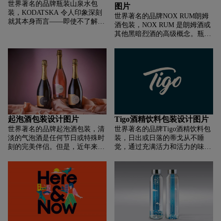
世界著名的品牌瓶装山泉水包
这个范围，我们有白葡萄酒，其
图片
形成一整个产品系列。并且22成
装，KODATSKA 令人印象深刻
中一种最着名的葡萄牙美食，沙
世界著名的品牌NOX RUM朗姆
为了该品牌的主要视觉符号。
就其本身而言——即使不了解历
丁鱼，以及瓶子里的鹰，因为它
酒包装，NOX RUM 是朗姆酒或
史背景，人们也可能会看到它结
代表了我们的海滩，以及设计中
其他黑暗烈酒的高级概念。瓶子
合了两个词：kozatska（乌克兰
提到的其他元素。L'inédit 的新
可以由优质燧石或水晶玻璃制
语中哥萨克的形容词）
款彩色连衣裙，来自我们的客户
成，标志可以是单独的金属片，
+voda（乌克兰语中的水）。与
Vignobles Jeanjean 的葡萄酒。明
也可以是玻璃的选择性金属化部
此同时，位于第聂伯罗的
亮清新的标签与这款 Pays d'Oc
分。颈部部分金属化，与天然软
Kodatska Voda 公司已经上市 20
的热带香气和花香融为一体。以
木塞相匹配。该瓶适用于零售价
多年。柯达要塞还要古老 400
随机技术打印的几何图形组合。
在 500 至 750 美元以上的烈酒。
年！博赫丹·赫梅利尼茨基
玻璃、装饰和瓶盖都必须在不同
（Bohdan Khmelnytskyi）谈到柯
的制造商处生产，因此必须仔细
达堡垒时说：“人手建造的东
考虑最终产品的物流、时间和固
起泡酒包装设计图片
Tigo酒精饮料包装设计图片
西，人手将摧毁的东西。” 最
有的溢价定价。
初，要塞的建造是为了阻止扎波
世界著名的品牌起泡酒包装，清
世界著名的品牌Tigo酒精饮料包
罗热西奇。然而，乌克兰哥萨克
淡的气泡酒是任何节日或特殊时
装，日出或日落的蒂戈从不睡
人征服了站在第聂伯罗湍急的柯
刻的完美伴侣。但是，近年来，
觉，通过充满活力和活力的味道
达急流上的斯塔里柯达基堡垒。
酿酒师们认为起泡酒在任何场合
和色彩的注入在人群中脱颖而
都可以饮用，因此更加关注消费
出。Tigo是一个以音乐和俱乐部
者对起泡酒的“民主化”。起泡酒
文化为核心的生活方式品牌，采
的每一天-这是新的大山谷
取“为周末而活”的态度。Tigo 通
Charmat线的座右铭，我们的工
过对音乐和探索的共同热爱将人
作室受雇于设计包装。与此同
们联系起来。无论是在迈阿密海
时，我们也必须考虑到这款产品
滩、夜总会、停泊在图卢姆的游
与传统方法酿制的起泡酒之间的
艇上，还是在家庭聚会上，Tigo