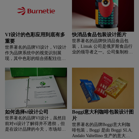
间，那里散落着深色闷烧咖啡豆
速便捷之途。 对于一个企业来
和浓郁的芳香描绘。该品牌不仅
说，没有一个好的VI，就意味着
适用于咖啡势利小人，而且必须
它的形象将消失在茫茫的商海之
是有抱负的，但对于寻求与通常
中，让人辨别不清；就意味着它
冲泡不同的东西的消费者来说，
是一个没有灵魂的赚钱机器；就
它是脚踏实地的。从干净、极简
意味着它的产品与服务毫无个
VI设计的色彩应用到底有多
快消品食品包装设计图片
的斯堪的纳维亚风格中汲取灵
性，消费者对它若即若离；就意
感，我们创造了一系列定制的插
重要
世界著名的品牌快消品食品包
味着团队的涣散和低落的士气．
图景观，重新想象了传统的咖啡
装，Limak 公司是俄罗斯食品行
世界著名的品牌VI设计，VI设计
企业可以通过VI设计实现这一目
语言，同时忠于品牌的精神，即
业的领导者之一。公司集制粉、
作为品牌系统中的视觉识别展
的．对内征得员工的认同感，归
更轻更美味的烘焙。
烘焙、面食、糖果生产等9家现
现，其中色彩的组合搭配往往是
属感，加强企业凝聚力，对外树
代化企业。MANIA 是该公司旗
最首先吸引别人注意的点。一套
立企业的整体形象，资源整合，
下品牌之一，2019 年入选俄罗斯
VI设计中，如何运用好色彩，对
有控制的将企业的信息传达给受
版福布斯杂志评选的 10 大最佳
品牌传播起着决定性的作用。色
众，通过视觉符码，不断的强化
新品牌。在其框架内，该公司推
彩的应用不仅单由光产生的视觉
受众的意识，从而获得认同。那
出了一系列意大利面——
决定，更要从用户心理因素等方
VI设计对企业有什么意义呢？
“PASTA MANIA”和面粉——
面出发，将品牌色打进眼里，撞
“FLOUR MANIA”。客户团队决
进心里。
定扩大品牌的产品矩阵，将新产
品推向市场——不同口味的迷你
如何选择vi设计公司
Boggi意大利咖啡包装设计图
糕点：经典、橙子和椰子。DS1
世界著名的品牌VI设计，虽然目
片
品牌面临着为新产品开发标识的
前对vi设计了解得并不透彻，但
任务。 Pays d'Oc 的热带香气和
世界著名的品牌Boggi意大利咖
是在设计品牌的今天，市场却变
花香融为一体。以随机技术打印
啡包装，Boggi 是由 Boggi SLA,
得越来越大，什么样的设计公司
的几何图形组合。
Andalo Valtellino 生产的意大利