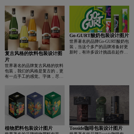
都出现了。即便如此，但都有自
咖啡。该产品旨在用于全球分
己的生存之法与经营特征。那么
销。因此，我们必须开发一个标
如果对这方面有需求的话，企业
志和包装设计，使品牌脱颖而出
怎样选vi设计公司，下面具体分
并讲述其起源。Fabula Branding
析：
分析了欧洲、亚洲和美国的市
场，研究消费者和全球设计趋
势。该项目的品牌战略管理由位
Go-GURT酸奶包装设计图片
于纽约的专家团队监督。时尚、
世界著名的品牌Go-GURT酸奶包
简约的解决方案就这样诞生了，
装，当这个多产的品牌准备好更
使产品在货架上脱颖而出。它的
新时，有许多设计挑战在起作
复古风格的饮料包装设计图
灵感来自意大利建筑的美学，并
用。我们的主要关注点是可购物
片
以大气的设计师插图为基础。巨
性。这意味着在他们的日常、许
世界著名的品牌复古风格的饮料
大的拱门，使图像具有多维性，
可和促销产品中建立细分规则。
包装，我们的风格是复古的，更
并在其深处发出柔和的光芒“邀
首先，我们简化了徽标。视觉层
有一点手工的感觉。字体，尽管
请进入”——打开包装，吸入咖
被移除，但年轻的能量仍然存
是一个无衬线，带来了更复古的
啡的香气，沉浸在甜蜜的生活
在。设计架构忠实于 Go-GURT
风格的内涵，特别是在首字母
中。大标志采用我们设计师使用
绿色，这不仅有助于在购买点进
“B”，这给标志一个个性的基
的怪诞字体，与时尚的单色包装
行品牌阻挡，而且还允许新徽标
调。我们创建了一个非常明确的
设计相得益彰，并有助于品牌识
流行并充当货架上的靶心。
视觉线，有层次的信息设计，以
别。
满足客户购买时的体验。上层空
间作为区分和情感诉求的元素，
在那里我们用手工画的水果和树
叶，暗指每个产品的味道。在更
植物肥料包装设计图片
Tosside咖啡包装设计图片
注重眼睛的中心条上，品牌被集