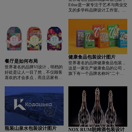
下来。将广告牌产品的全方位纳
着略显多彩的美女的狂野音乐伴
的包装系统具有放大的“花生酱”
Ethur是一家专注于艺术与商业交
入大胆、醒目的光谱。伴随着精
奏，您将为在那里等待您的完美
文字，让消费者能够快速识别产
叉的多学科品牌设计工作室。我
心制作的定制热带图标，我们的
体验做好准备。在多普勒医院。
品。
们是一个与您合作的小团队，因
工作室为每个产品名称开发了一
多普勒野鸡的视觉诠释通过生动
为建立一个品牌故事可能是棘手
个生动的手绘脚本。虽然大多数
的调色板和现代几何形状来表
的。作为冒险家和推动者，我们
包装都给了品牌专业的合格外
达，超越了经典酒标设计的界
将协助您的团队完成从构思到最
观，但脚本帮助品牌传达它的动
限。Terras Lusas 是对葡萄牙文
终产品的全过程。位于加州中部
手方式。事实证明，品牌重塑的
化最具象征意义的致敬。其中一
海岸，历史悠久的圣路易奥比斯
结果是成功的，因为品牌不仅被
些在世界范围内享有盛誉，例如
波市中心。
更认真地对待，而且它也是营销
阿威罗的 Moliceiro、代表 18 世
人员喜欢突出的空间。
纪末黄金时代对耶稣圣心的崇拜
健康食品包装设计图片
的 Viana do Castelo Heart、
餐厅是如何布局
世界著名的品牌健康食品包装，
Barcelos 公鸡及其朝圣者的传奇
世界著名的品牌VI设计，明档的
这是一家生产健康食品的公司，
历史通往圣地亚哥德孔波斯特拉
好处是让人一目了然，不仅顾客
旗下有一个品牌名称叫“二十二
的路，直到葡萄牙吉他和许多其
喜欢的才会多点，而且店家有了
世纪”，该项目针对该产品进行
他代表葡萄牙真正偶像的东西。
新菜，可以及时展示，很多餐饮
包装设计重塑，该产品经过改进
仔细看看红酒，以及他温暖的色
在设计品牌的过程中往往会忽略
增加了纤维和维生素等营养物
彩和标志性的布拉加邦耶稣的插
这一区域，其实关于餐饮明档设
质，不论是从大健康市场的到
图，葡萄牙瓷砖，波尔图酒桶和
计也是有很多方法可寻的，今天
来，还是消费者的年轻化，该包
位于里斯本的著名桥梁，由 Eifel
就为大家介绍一下。
装的重塑设计迫在眉睫。一切都
设计 - 25 de Abril 桥.桃红葡萄酒
是为了新市场和新的消费者，细
及其轻盈、明亮的颜色激励我们
分市场的问题理解之后，设计将
享受葡萄牙的好天气，并从波尔
“二十二世纪”改为阿拉伯数字
图市前往里斯本，聆听葡萄牙法
22，赋予新的理念，并且专注于
瓶装山泉水包装设计图片
NOX RUM朗姆酒包装设计
多和葡萄牙吉他弦的声音。关闭
功能。简洁的设计和统一的结构