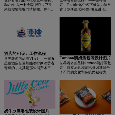
世界著名的品牌植物肥料包装，
世界著名的品牌Tosside咖啡包
中在黑色的背景上，给人一种包
Savheia 是一种创新肥料，它生
装，Tosside 这个名字被认为源自
围产品的条纹的感觉，并与颈部
来就需要能够同情植物。你不厌
古诺尔斯语/盎格鲁-撒克逊语。
和瓶盖形成视觉联系，也用黑色
倦它们燃烧、死亡、干燥、变
它可以追溯到两个古老的斯堪的
处理。
质……你精心照料的植物吗？要
纳维亚语词——“Tod”意为狐
解决这个问题，只要在植物的花
狸，“Saetr”意为盛夏牧场。名称
盆里滴几滴，它就会把它的不足
逐渐更改为 Toddsett，然后是
和问题传递给你，知道他们需要
Tossett，最终更名为 Tosside。直
什么。您将能够立即与您的植物
到今天，在村庄中心的小喷泉顶
连接。Savheia 的名字来源于植
部有狐狸的象征，这一事实得到
物的丹参和 Empatheia（希腊语
了认可。Tosside 的西部历史上位
中的移情）的组合。
于 Gisburn 大古老教区的 Gisburn
酒店的VI设计工作流程
Forest 镇，Gisburn Forest 于
Tamboo朗姆酒包装设计图片
世界著名的品牌VI设计，一家五
1866 年成为一个独立的民事教
世界著名的品牌Tamboo朗姆酒包
星级酒店是更加能够得到消费者
区。1974 年，它从约克郡的
装，特立尼达和多巴哥因其融合
青睐的，尤其是那些消费水平比
West Riding 转移到兰开夏郡。
了不同的文化和传统而被称为
较高的消费者，更加愿意前往五
“彩虹之国”。是艺术、音乐和自
星级酒店去消费，人们认为去五
然的融合。这一切都集中在加勒
星级酒店消费能够得到更加好的
比地区最大的庆祝活动——狂欢
服务，能够有更加好的待遇，而
节上。Tamboo 的理念是赋予品
且也让自己感到更加的有面子。
牌一种大胆而充满活力的态度。
但是要想成为拥有一定知名度的
怀揣着将活泼多彩的嘉年华精神
五星级酒店并不容易，目前五星
捕捉到瓶中的野心；特立尼达和
级酒店有很多，只有让酒店能够
多巴哥的真正精神，安哥斯图拉
得到更好的传播，才能够被更多
奶牛冰淇淋包装设计图片
花了几个世纪的时间完善他们的
的消费者所熟知，才能够让更多