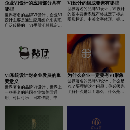
企业VI设计的应用部分具有
VI设计的组成要素有哪些
钱原因在设计的内容、职业、设
哪些
世界著名的品牌VI设计，VI设计
计理念等方面的束缚，现在整套
的基本要素系统严格规定了标志
世界著名的品牌VI设计，企业VI
的VI设计价格从几千元到百万元
图形标识、中英文字体形、标准
设计主要是通过应用媒介来实现
不等，而许多公司在挑选VI设计
色彩、企业象征图案及其组合形
广泛传播的，VI手册汇总规定了
上也是难于取舍。这种现状这种
式，从根本上规范了企业的视觉
企业标志设计、画册设计、包装
思路的企业很多，尤其是一些传
基本要素，基本要素系统是企业
设计、常用各类宣传物料、媒
统行业，企业很乐意花费重金去
形象的核心部分，是企业基本要
体、标志识别等应用项目的设计
雇佣一个产品研发人员，也不想
素系统包括：企业名称、企业标
标准，从具体需求的角度做了视
花钱去请一个经验丰富的设计师
志、企业标准字、标准色彩、象
觉示范效果展示，以此来帮助企
去帮助自己管理品牌，在一些企
征图案、组和应用和企业标语口
业做好工作中的参照执行。那
业甚至是没有设立专职的设计岗
号等。
么，企业视觉VI设计的应用部分
位，企业的很多需要的宣传物料
都有哪些具体的项目呢?
都是外包给小公司甚至打印店去
完成。尽管集团VI设计价钱差别
VI系统设计对企业发展的重
为什么企业一定要有VI形象
很大，但我们也不应该小瞧VI设
要意义
世界著名的品牌VI设计，什么是
计。
VI？要理解这个问题，你必须先
世界著名的品牌VI设计，世界上
了解什么是CI！那么，什么是CI
一些著名的跨国企业如美国通
呢？CI的具体组成部分：理念识
用、可口可乐、日本佳能、中国
别(MI)，行为识别(BI)，视觉识
银行等，无一例外都建立了一整
别(VI)。那么问题来了，CIS又
套完善的企业vi形象识别系统，
是什么？CIS是Corporate Identity
他们能在竞争中立于不败之地，
System首字母缩写，意思是“企
与科学有效的视觉传播不无关
业形象识别系统”。"企业的统一
系。近20年来，国内一些企业也
化系统"，"企业的自我同一化系
逐渐引进了形象识别系统，最早