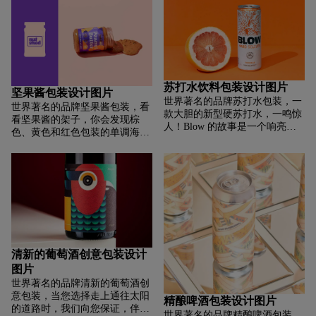
Pardubický pivovar的任务是建立
的童年回忆。
Valspar 的所有优质喷漆产品，包
一个有吸引力的和相关的品牌标
括汽车和 DIY，为该品牌提供一
识，以支持Pardubice啤酒厂啤酒
个可销售的增长和未来创新平
的高贵起源、独特的特性和口
台。Valspar Corporation 拥有并
味。这是通过创建标志和其他主
销售多个知名消费品牌，包括
要的身份识别元素，区分不同类
Valspar、Cabot、Plastikote 和
型的啤酒，命名，创造交流视觉
苏打水饮料包装设计图片
Guardsman。自 1806 年以来，
效果，以及构建整体的展示风格
坚果酱包装设计图片
Valspar 一直致力于为客户带来涂
世界著名的品牌苏打水包装，一
来实现的。最后但并非最不重要
世界著名的品牌坚果酱包装，看
料行业的最新创新、最佳质量和
款大胆的新型硬苏打水，一鸣惊
的，我们必须准备精确的艺术品
看坚果酱的架子，你会发现棕
最佳客户服务。
人！Blow 的故事是一个响亮的
和监督印刷过程，以确保最好的
色、黄色和红色包装的单调海
故事，灵感来自地球上听到的最
可能的结果。
洋。拥挤的市场迫切需要色彩、
响亮的爆炸声。传说这种饮料是
个性和怪癖。总部位于哥伦比亚
从火山深处诞生的，这要归功于
的品牌工作室Invade Design最近
一位为人类牺牲自己的上帝。现
更新了Nutshed的充满活力的包
在，我们有幸拥有 Blow Hard
装。有趣的是，该工作室创造了
Seltzer 独特的复习。展示品牌的
两个最初的设计概念来展示给品
核心差异;他们致力于不含防腐剂
牌的创始人，一个是安全的，一
的本地天然产品。这将支持调控
个是充满风险的。Nutshed 选择
者与目前主导市场的一系列外国
了更有趣的选项，这对大多数人
清新的葡萄酒创意包装设计
产品竞争。都是关于猥亵者的。
来说是一个惊喜（任何工作室的
…改头换的品牌帮助猥亵者讲述
图片
梦想）。工作室将品牌标志更新
他们的故事，并通过来自湄公河
世界著名的品牌清新的葡萄酒创
为定制类型，以低调的方式反映
三角洲热带水果和植物的充满活
意包装，当您选择走上通往太阳
品牌厚实、粘稠的产品，金箔营
精酿啤酒包装设计图片
力的颜色和图标系统从货架上跳
的道路时，我们向您保证，伴随
造出奢华的效果。此外，更新后
世界著名的品牌精酿啤酒包装，