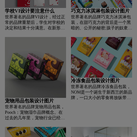
的卓越口味，将其定位为市场上
是捕捉Buzzkill的傲慢和态度，
最美味的腌制食品品牌。当食物
接受矛盾修辞法，并拥有风格的
学校VI设计要注意什么
巧克力冰淇淋包装设计图片
的成分被正确挑选和混合时，食
适度。毕竟，葡萄酒就是一种享
世界著名的品牌VI设计，经过正
世界著名的品牌巧克力冰淇淋包
物的味道最好。即使是最轻微的
受，所以Buzzkill准备发表一份
常的品牌重塑后，学生对学校的
装，在甜巧克力的背后是一个黑
偏差也会影响最终的味道——无
美味的新声明。随着Buzzkill大
决定和结果十分满意。在新形象
暗的、公开的秘密;孩子的奴隶劳
论是正面的还是负面的。为了达
胆的品牌野心，Thirst通过利用
公布时，学生们对深绿色和柠檬
动。可可的劳动密集型种植和收
到极致的口感，成分需要精确平
真正的葡萄酒时刻来改进节制的
绿的新标志感到满意。虽然学校
获有着使用奴隶工人的悠久历
衡。这种卓越的口味概念为阿拉
规则。毕竟，这款烈酒仍然是纳
正在寻求一个新鲜的，年轻的和
史。除了调查性报道和研究，这
加特腌制食品的包装设计奠定了
帕谷出产的货真价实的烈
创新的视觉外观。一些学生认为
种做法在《奴隶制:全球调查》和
基础。为此目的而创建的新标语
酒!Buzzkill不遵循“替代品”的现
学校的新标志明显包含了学校的
《巧克力的黑暗面》等纪录片中
反映了该品牌的新定位：“平衡
状，是非alc葡萄酒的另一个自
标志性元素。整个设计具有严
得到了揭示。雀巢(Nestle)和玛氏
风味”。为了将其形象化，我们
我，一个真正的特立独行者，代
谨、权威、高级的特点。新的追
(Mars)等主要巧克力生产商也承
将成分描绘为彼此垂直平衡，有
表着独创性和自由的灵魂，随时
求是自然与现代的结合。学校因
认这一点，但迄今为止，在实现
效地证明了 Aragats 产品中的一
准备登场。Buzzkill的创始人
为考虑到学生群体提出的更突出
无奴隶巧克力方面进展甚微。冰
切都是完美平衡的。
Molly Fedick说:“Thirst反映了我
冷冻食品包装设计图片
的问题而在品牌重塑上花钱而受
淇淋品牌Ben & Jerry 's和巧克力
们的雄心，我们想要创造一个具
世界著名的品牌冷冻食品包装，
到赞扬。
制造商Tony Chocolonely's都是巧
有清新真实态度的品牌，帮助我
NOM是一个诞生于新西兰的新品
克力爱好者，他们宣布了一项合
们撼动无醇葡萄酒的声誉。”
牌，一口大小的零食将放纵带到
作，包括口味上的合作，以及
宠物用品包装设计图片
一个新的水平。为了帮助推出
Ben & Jerry 's采用Tony 's
世界著名的品牌宠物用品包装，
NOM并创造它的身份，我们采用
Chocolonely的采购原则和做法。
Pooch：宠物湿巾品牌概念。在
了一个简单而鼓舞人心的理念:刺
Ben & Jerry 's将采用Tony 's Open
过去的几年里，宠物行业已经超
激感官，大胆创新。作为我们从
Chain，这是一个行业主导的倡
过 1000 亿。这是很多宠物产
内到外打造品牌的起点，我们必
议，旨在结束可可生产中的奴隶
品，甚至更多的爪子和赃物要擦
须承认，没有什么比这更令人兴
劳动，并包括实现这一目标的工
拭。为了脱颖而出，WORK
奋的了。