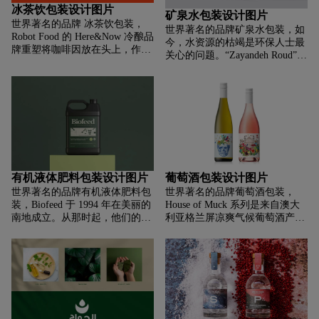
差异，并在生产商的总体产品组
都会有宾至如归的感觉。Drink
冰茶饮包装设计图片
矿泉水包装设计图片
合中把它们放在一个单独的类别
Tigo 标志采用手绘风格，表示该
世界著名的品牌 冰茶饮包装，
世界著名的品牌矿泉水包装，如
中。在这样的背景下，我们被委
品牌通过其“为周末而活”的口号
Robot Food 的 Here&Now 冷酿品
今，水资源的枯竭是环保人士最
托为格兰德瓦利夏马特葡萄酒进
唤起一种有趣、开放和友好的态
牌重塑将咖啡因放在头上，作为
关心的问题。“Zayandeh Roud”的
行视觉设计。这个元素与标签的
度。随着我们的团队为网络和社
倦怠文化的解毒剂，Robot Food
干涸和“亚马逊”的脱水将导致动
彩色几何形状相结合，这是使用
交媒体设计数字体验，包括橱窗
为 Here&Now，一系列冰茶和咖
植物物种的灭绝。因此，我决定
金属化纸层压，通过金冲压的额
展示海报和商品，该身份扩展到
啡饮料创造了新品牌。这家位于
采取一小步来帮助保护这一重要
外应用阳光。所有这些元素结合
多个接触点。
利兹的战略品牌机构被引入重新
资源，提出一种大众使用的矿泉
在一起，创造了一种简洁的组
定位、重命名和重新设计整个品
水包装理念，并解决水资源短缺
合，立即吸引了注意力，并将产
牌，该品牌以前称为 FITCH
的问题。
品区别于更传统和严格的起泡酒
Brew Co (FITCH)。
解决方案。
有机液体肥料包装设计图片
葡萄酒包装设计图片
世界著名的品牌有机液体肥料包
世界著名的品牌葡萄酒包装，
装，Biofeed 于 1994 年在美丽的
House of Muck 系列是来自澳大
南地成立。从那时起，他们的高
利亚格兰屏凉爽气候葡萄酒产区
品质、营养均衡的有机堆肥茶让
的两种葡萄酒。当“Muck”找到我
新西兰各地的园艺客户感到满
们来制作这个包装时，我们注意
意。他们找我们重新设计他们的
到的第一件事就是他不是你的普
品牌，因为他们需要在整个身份
通人……或酿酒师。至于这个奇
中清楚地展示他们产品的价值。
怪的名字……他多年前被他的侄
由于这是一种有机产品，它具有
女和侄子膏为“Muck”，而且它被
真正的积极影响，并且使用它的
卡住了。一位拥有少量可笑汽车