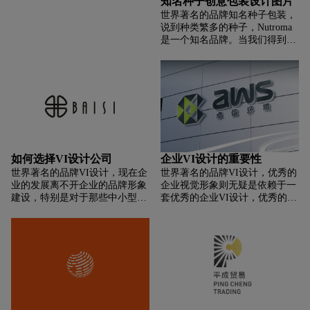
知名种子创意包装设计图片
兰的创始人和他来自台湾的妻子
世界著名的品牌知名种子包装，
来到台湾南部屏东，希望经营一
说到种类繁多的种子，Nutroma
家以生活为目的的餐厅，有美味
是一个知名品牌。当我们得到与
的菜肴和舒适的环境欢迎大家。
他们合作的黄金机会时，我们想
品牌识别和包装设计采用椰子的
重新定义包装他们产品的方式，
形象作为人物设计，希望以一种
以适应他们的地位。我们想要展
干净、有趣、更有“人情味”的情
示品牌的真实性和纯粹性，并向
感感受来呼应KOKOS热爱食物
消费者传达产品来自“农场到餐
和土地的品牌精神。
桌”。这个概念讲的是农民种植
种子时不使用不必要的化学物
质，只给消费者提供最好的天然
产品。对于包装，我们决定用一
如何选择VI设计公司
企业VI设计的重要性
个透明的窗户，这样人们就可以
世界著名的品牌VI设计，现在企
世界著名的品牌VI设计，优秀的
看到里面有什么。它看起来和每
业的发展离不开企业的品牌形象
企业视觉形象则无疑是依赖于一
个人厨房里的罐子一模一样，散
建设，特别是对于那些中小型企
套优秀的企业VI设计，优秀的企
发出一种非常家常的感觉，吸引
业来说更是如此，所以企业VI设
业VI设计是企业有效宣传推广的
了很多顾客。罐子旁边的农民插
计就变得越来越重要了，而企业
途径。有人说一套VI设计下来，
图是为了说明这些种子是如何从
在进行vi设计的时候都会寻找vi
比以前便宜了，也有人说比以前
农场直接进入人们的家中的。
设计公司来帮助他们进行设计。
贵了，作为的一个标志设计师我
所以今天在这里就和大家分享下
们既不希望价钱过高，也不希望
选择好vi设计公司的几种方法。
价钱过低。在这个行当里鱼龙混
杂，有的几百块钱就可以轻松搞
定，有的甚至需要几十万的价
格。一整套好的VI设计需要多少