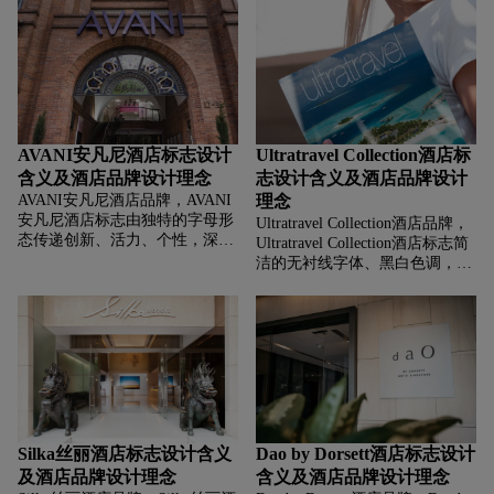
围，粉紫、深蓝调显 浪漫、高
贵，狮子象征力量、品质，字母
端，粉紫传递活力与温馨，深蓝
A强化品牌识别，整体塑造具历
强化专业与品质，标志借字母融
史底蕴、高端品质的酒店集团形
合展现灵动优雅，用色彩平衡浪
象，AGORA字体典雅深色调显
漫与高端。
稳重、经典。
AVANI安凡尼酒店标志设计
Ultratravel Collection酒店标
含义及酒店品牌设计理念
志设计含义及酒店品牌设计
AVANI安凡尼酒店品牌，‌‌‌AVANI
理念
安凡尼酒店标志由独特的字母形
Ultratravel Collection酒店品牌，‌‌‌
态传递创新、活力、个性，深紫
Ultratravel Collection酒店标志简
色字体显 高端、神秘 ，简约排
洁的无衬线字体、黑白色调，显
版契合现代审美，标志借字体展
现代、简约、高端 ，契合高端旅
现创新活力，用风格传递高端个
行市场追求品质与格调，拒绝繁
性。
杂”的审美，塑造“专注高端旅行
精选，提供纯粹极致体验”的品
牌形象，吸引追求高品质、独特
旅行体验的高净值人群。
Silka丝丽酒店标志设计含义
Dao by Dorsett酒店标志设计
及酒店品牌设计理念
含义及酒店品牌设计理念