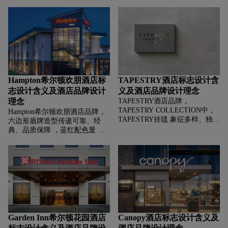
属性，手写字体的灵动，塑造连
接校园文化与城市体验，充满年
轻活力的酒店形象。
Hampton希尔顿欢朋酒店标
TAPESTRY酒店标志设计含
志设计含义及酒店品牌设计
义及酒店品牌设计理念
理念
TAPESTRY酒店品牌，‌‌‌
TAPESTRY COLLECTION中，
Hampton希尔顿欢朋酒店品牌，‌‌‌
TAPESTRY挂毯 象征多样、独
六边形盾牌造型传递可靠、经
特、艺术感，传递品牌汇聚全球
典、品质保障 ，蓝红配色显 沉
特色酒店，如挂毯般编织多元体
稳与活力平衡，手写花体
验的理念；蓝紫配色显高端、创
Hampton Inn传递亲切、温馨，
意，契合精选特色酒店集合定
志借盾牌配色显经典可靠，用字
位。
体传递温馨。
Garden Inn希尔顿花园酒店
Canopy酒店标志设计含义及