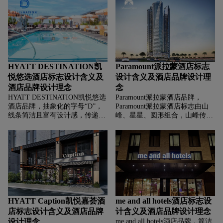
受”，区别于传统商务酒店的规
吸引注意力；深蓝色显 可靠、沉
整感。
稳 ，平衡红色的活泼，塑造“热
情亲切又值得信赖，提供轻松住
宿体验”的品牌形象，吸引注重
性价比与氛围的旅行者。
HYATT DESTINATION凯
Paramount派拉蒙酒店标志
悦悠选酒店标志设计含义及
设计含义及酒店品牌设计理
酒店品牌设计理念
念
HYATT DESTINATION凯悦悠选
Paramount派拉蒙酒店品牌，‌‌‌
酒店品牌，‌‌‌抽象化的字母“D”，
Paramount派拉蒙酒店标志由山
线条简洁且富有设计感，传递出
峰、星星、圆形组合，山峰传递
高端、现代、精致的气质，黑白
“稳重、高端、视野开阔”，星星
配色经典、简约且显质感，传递
环绕象征“奢华、瞩目、品质认
出品牌“以简洁有力的方式，塑
证”，强化品牌高端定位。金棕
造高端、难忘的目的地酒店形
色调显 典雅、奢华，手写体与图
象”的基因，展现对品质与独特
形结合，塑造“兼具品牌底蕴与
性的追求，吸引追求深度旅行体
高端质感。
验、看重酒店独特价值的客群。
HYATT Caption凯悦嘉荟酒
me and all hotels酒店标志设
店标志设计含义及酒店品牌
计含义及酒店品牌设计理念
设计理念
me and all hotels酒店品牌，‌‌‌简洁