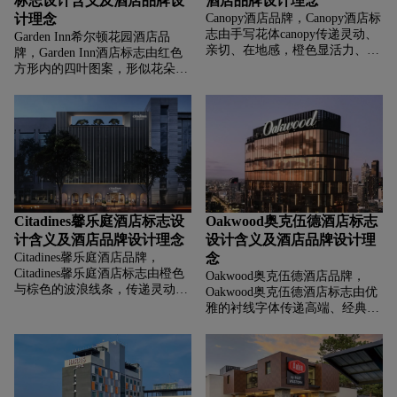
标志设计含义及酒店品牌设
酒店品牌设计理念
计理念
Canopy酒店品牌，‌‌‌Canopy酒店标
志由手写花体canopy传递灵动、
Garden Inn希尔顿花园酒店品
亲切、在地感，橙色显活力、温
牌，‌‌‌Garden Inn酒店标志由红色
暖，末尾飘带式笔画象征连接、
方形内的四叶图案，形似花朵传
延伸，标志借手写花体与橙色传
递自然、花园、温馨，Hilton
递灵动亲切，用飘带笔画诠释社
Garden Inn字体经典，蓝色显可
区连接。
靠、专业。
Citadines馨乐庭酒店标志设
Oakwood奥克伍德酒店标志
计含义及酒店品牌设计理念
设计含义及酒店品牌设计理
Citadines馨乐庭酒店品牌，‌‌‌
念
Citadines馨乐庭酒店标志由橙色
Oakwood奥克伍德酒店品牌，‌‌‌
与棕色的波浪线条，传递灵动、
Oakwood奥克伍德酒店标志由优
活力、旅行轨迹，契合服务公寓
雅的衬线字体传递高端、经典、
为旅客提供灵活居住体验，伴随
沉稳，Oakwood直译橡树林，橡
旅途移动的定位，象征如旅行中
树木质坚硬、具质感，象征专
灵动的风景，为住客营造温馨、
业、可靠、具品质传承的住宿体
可移动的家。Citadines字体经
验。
典，深蓝色显可靠、专业。