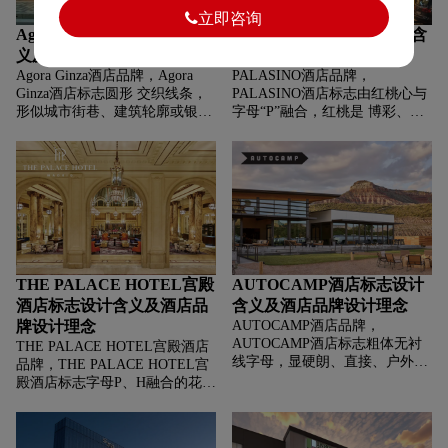
立即咨询
Agora Ginza酒店标志设计含
PALASINO酒店标志设计含
义及酒店品牌设计理念
义及酒店品牌设计理念
Agora Ginza酒店品牌，‌‌‌Agora
PALASINO酒店品牌，‌‌‌
Ginza酒店标志圆形 交织线条，
PALASINO酒店标志由红桃心与
形似城市街巷、建筑轮廓或银座
字母“P”融合，红桃是 博彩、娱
的繁华脉络，传递连接、汇聚、
乐的经典符号，P呼应品牌名首
都市活力，字母显亲切、现代、
字母，强化识别性。红色、深蓝
精致，棕色调传递沉稳、高端。
调，红色显热情、活力、博彩属
性，深蓝显 稳重、专业、集团
化。
THE PALACE HOTEL宫殿
AUTOCAMP酒店标志设计
酒店标志设计含义及酒店品
含义及酒店品牌设计理念
牌设计理念
AUTOCAMP酒店品牌，‌‌‌
AUTOCAMP酒店标志粗体无衬
THE PALACE HOTEL宫殿酒店
线字母，显硬朗、直接、户外
品牌，‌‌‌THE PALACE HOTEL宫
感，契合露营贴近自然、探索冒
殿酒店标志字母P、H融合的花体
险的属性，传递品牌专注户外露
设计，传递优雅、奢华、历史底
营体验，风格简洁有力的定位。
蕴，契合皇宫酒店定位，象征酒
店如宫殿般精致高端，兼具艺术