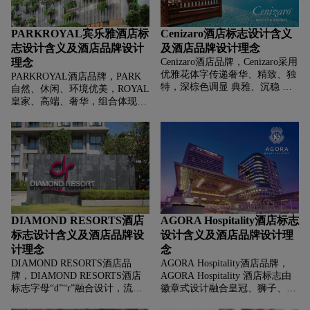
PARKROYAL宾乐雅酒店标
Cenizaro酒店标志设计含义
志设计含义及酒店品牌设计
及酒店品牌设计理念
理念
Cenizaro酒店品牌，‌‌‌Cenizaro采用
优雅花体字传递奢华、精致、独
PARKROYAL酒店品牌，‌‌‌PARK
特，深棕色调显 典雅、沉稳 ，
自然、休闲、环境优美，ROYAL
花体与常规字体结合，塑造“兼
皇家、高端、奢华，组合体现品
具奢华气质与专业服务，打造高
牌定位深红色下划线增添 精致感
端酒店度假村体验”的品牌形
与辨识度，分割并强化
象，吸引追求品质。
PARKROYAL主体，传递“在自然
与奢华间找到平衡，为宾客提供
优质服务”的理念，吸引追求高
端、环境舒适的旅行者。
DIAMOND RESORTS酒店
AGORA Hospitality酒店标志
标志设计含义及酒店品牌设
设计含义及酒店品牌设计理
计理念
念
DIAMOND RESORTS酒店品
AGORA Hospitality酒店品牌，‌‌‌
牌，‌‌‌DIAMOND RESORTS酒店
AGORA Hospitality 酒店标志由
标志字母“d”“r”融合设计，流畅
徽章式设计融合皇冠、狮子、字
曲线传递灵动、优雅、度假氛
母A等元素，皇冠传递高端、尊