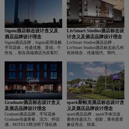
美感与尊贵气质。
Signia酒店标志设计含义及
LivSmart Studios酒店标志设
酒店品牌设计理念
计含义及酒店品牌设计理念
Signia酒店品牌，‌‌‌Signia采用流畅
LivSmart Studios酒店品牌，‌‌‌
手写花体，传递优雅、灵动、个
LivSmart Studios酒店标志由几何
性化 ，契合高端酒店为宾客打造
色块组合，传递现代、简约、多
独特、精致体验的定位；Hilton
元融合，LivSmart Studios字体简
用经典衬线字体，深蓝色调显 沉
洁现代，绿色显自然、活力 ，
稳、高端、国际化。
蓝、紫、绿配色传递 科技感与时
尚感。
Graduate酒店标志设计含义
spark斯帕克酒店标志设计含
及酒店品牌设计理念
义及酒店品牌设计理念
Graduate酒店品牌，‌‌‌手写花体
spark酒店品牌，‌‌‌spark字体活泼，
Graduate传递青春、活力、怀旧
紫色传递活力、创新，黄色星星
感，HOTELS简洁明了强化酒店
象征亮点、惊喜。