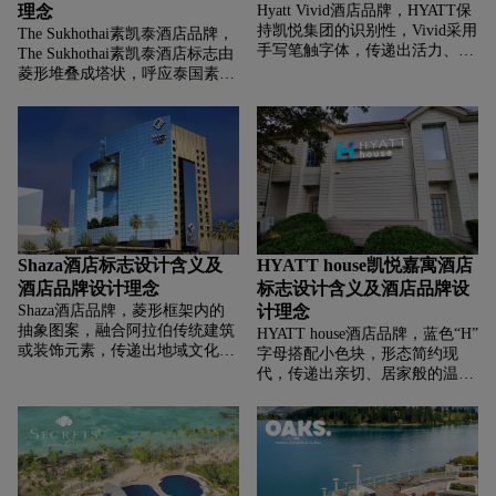
理念
Hyatt Vivid酒店品牌，‌‌‌HYATT保
持凯悦集团的识别性，Vivid采用
The Sukhothai素凯泰酒店品牌，‌‌‌
手写笔触字体，传递出活力、创
The Sukhothai素凯泰酒店标志由
意、灵动的特质，简约图形似叶
菱形堆叠成塔状，呼应泰国素可
片或光芒，传递自然、活力元
泰王朝建筑风格，黑白色调显 经
素，Vivid的生动感，强化品牌
典、庄重 ，几何图形与衬线字体
“融入自然活力，塑造鲜明体验”
结合，平衡现代感与历史厚重
的基因，展现对“活力、生动、
感，塑造“传承泰式古典美学，
优质”度假体验的追求。
提供高端文化沉浸体验”的品牌
形象，吸引追求泰式文化、高端
住宿的旅行者。
Shaza酒店标志设计含义及
HYATT house凯悦嘉寓酒店
酒店品牌设计理念
标志设计含义及酒店品牌设
Shaza酒店品牌，‌‌‌菱形框架内的
计理念
抽象图案，融合阿拉伯传统建筑
HYATT house酒店品牌，‌‌‌蓝色“H”
或装饰元素，传递出地域文化特
字母搭配小色块，形态简约现
色与艺术感，深棕与浅金配色显
代，传递出亲切、居家般的温暖
高端、典雅，传递出酒店“为宾
感，契合凯悦嘉寓“长住型酒
客打造奢华、具文化底蕴住宿体
店，营造家的氛围”的定位，象
验”的品牌基因 ，展现其作为高
征品牌致力于为宾客提供如“家
端酒店，对品质与文化融合的追
外之家（house）”的住宿体验。
求。
蓝色显可靠、专业，黑色文字稳
重，整体风格简洁亲和。