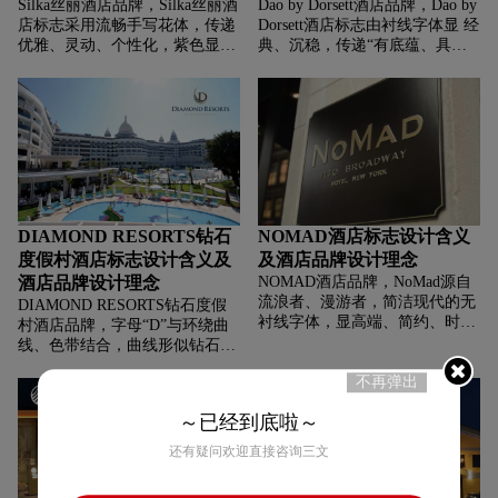
Silka丝丽酒店品牌，‌‌‌Silka丝丽酒
Dao by Dorsett酒店品牌，‌‌‌Dao by
店标志采用流畅手写花体，传递
Dorsett酒店标志由衬线字体显 经
优雅、灵动、个性化，紫色显浪
典、沉稳，传递“有底蕴、具品
漫、精致，塑造兼具优雅气质与
质感”的品牌属性。
亲切氛围，打造独特住宿感受的
品牌形象。
DIAMOND RESORTS钻石
NOMAD酒店标志设计含义
度假村酒店标志设计含义及
及酒店品牌设计理念
酒店品牌设计理念
NOMAD酒店品牌，‌‌‌NoMad源自
流浪者、漫游者，简洁现代的无
DIAMOND RESORTS钻石度假
衬线字体，显高端、简约、时尚
村酒店品牌，‌‌‌字母“D”与环绕曲
，契合酒店融合经典与现代，打
线、色带结合，曲线形似钻石切
造精致氛围的设计理念，强化品
割面或度假地的海浪地形，传递
不再弹出
牌低调奢华、独具品味的形象。
“高端、奢华、度假属性”，契合
品牌定位 —— 打造“如钻石般珍
～已经到底啦～
贵、独特的全球度假体验”。
棕、蓝、金配色显典雅、高端、
还有疑问欢迎直接咨询三文
国际化。