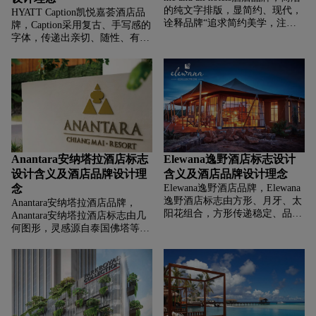
的纯文字排版，显简约、现代，
HYATT Caption凯悦嘉荟酒店品
诠释品牌“追求简约美学，注重
牌，‌‌‌Caption采用复古、手写感的
本质体验，不依赖复杂符号，以
字体，传递出亲切、随性、有故
直接的方式传递品牌主张”的基
事感的氛围，契合品牌可能追求
因，吸引追求简约、看重个性化
的“为宾客营造轻松、有温度，
体验的客群。
像书写生活片段般的住宿体验”
理念，强调个性化与人文关怀。
Anantara安纳塔拉酒店标志
Elewana逸野酒店标志设计
设计含义及酒店品牌设计理
含义及酒店品牌设计理念
念
Elewana逸野酒店品牌，‌‌‌Elewana
逸野酒店标志由方形、月牙、太
Anantara安纳塔拉酒店品牌，‌‌‌
阳花组合，方形传递稳定、品
Anantara安纳塔拉酒店标志由几
质，月牙象征自然、宁静，太阳
何图形，灵感源自泰国佛塔等东
花代表活力、当地生态，
南亚建筑元素，ANANTARA字
Elewana手写花体传递优雅、独
体典雅，浅棕色调显温暖、沉
特、个性化契合品牌聚焦非洲、
稳、高端。
亚洲自然目的地，打造融入自
然、高品质度假体验的品质。