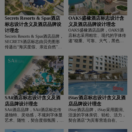
Secrets Resorts & Spas酒店
OAKS盛橡酒店标志设计含
标志设计含义及酒店品牌设
义及酒店品牌设计理念
计理念
OAKS盛橡酒店品牌，‌‌‌OAKS酒
店标志采用粗壮、现代的字体传
Secrets Resorts & Spas酒店品牌，‌‌‌
递“稳重、可靠、大气，黑色字
SECRETS酒店标志由贝壳图形
体显 经典、简洁 ，简约排版契
传递出“海滨度假、亲近自然”的
合现代消费者追求高效、直接的
特质，象征品牌为宾客营造如贝
审美，
壳容纳珍珠般，私密、珍贵、放
松的度假环境。金色显高端、奢
华，灰色与手写体传递优雅、质
感，整体风格精致典雅，诠释品
牌“将高端私密与优雅体验融
合，打造奢华、难忘的度假时
光”的基因，吸引追求私密奢华
度假与身心疗愈的客群。
SAii酒店标志设计含义及酒
iStay酒店标志设计含义及酒
店品牌设计理念
店品牌设计理念
SAii酒店品牌，‌‌‌SAii酒店标志传
iStay酒店品牌，‌‌‌iStay采用圆润、
递独特、灵动感，不规则字体显
活泼的字体亲切、轻松、活力，
艺术、随性 ，契合度假氛围，传
契合酒店“为宾客营造自在、舒
递“酒店追求打破常规，为宾客
适住宿体验”的定位；Hotels用规
营造自由、独特的海岛度假感
整字体，红色显 热情、醒目 ，