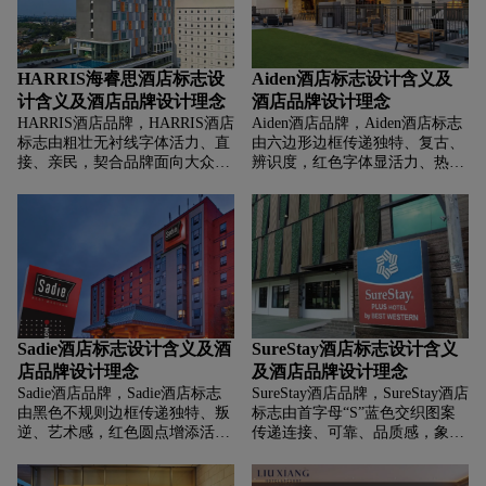
HARRIS海睿思酒店标志设
Aiden酒店标志设计含义及
计含义及酒店品牌设计理念
酒店品牌设计理念
HARRIS酒店品牌，‌‌‌HARRIS酒店
Aiden酒店品牌，‌‌‌Aiden酒店标志
标志由粗壮无衬线字体活力、直
由六边形边框传递独特、复古、
接、亲民，契合品牌面向大众市
辨识度，红色字体显活力、热
场，打造轻松、有活力住宿体验
情，简洁无衬线字体强化现代、
的定位，橙色强化热情氛围。简
直接，象征为旅客提供独特、有
洁直白的文字组合，突出酒店属
边界感的住宿场景。
性与品牌识别，标志借活力字体
与橙色，塑造亲民、活力、直接
的中端酒店形象，HARRIS
HOTELS主打大众市场，提供便
捷活力住宿体验的定位。
Sadie酒店标志设计含义及酒
SureStay酒店标志设计含义
店品牌设计理念
及酒店品牌设计理念
Sadie酒店品牌，‌‌‌Sadie酒店标志
SureStay酒店品牌，‌‌‌SureStay酒店
由黑色不规则边框传递独特、叛
标志由首字母“S”蓝色交织图案
逆、艺术感，红色圆点增添活
传递连接、可靠、品质感，象征
力、聚焦，契合品牌突破常规，
酒店通过标准化服务与设施，为
打造个性潮流住宿，融入在地文
旅客打造稳定、可信赖的住宿体