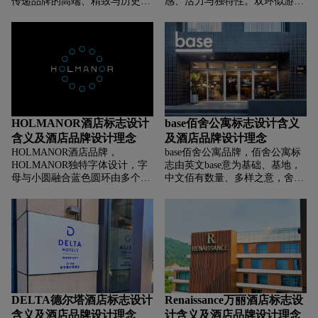
传递品牌的高端、精致与历史底
感、活力与独特性。双环似游戏
蕴。圆形象征圆满、包容，寓意
互动符号，象征连接、沉浸，龙
品牌以周全服务、包容的理念，
形增添文化张力与神秘趣味，寓
字体经典大气，彰显百年奢华酒
意酒店以游戏为核心，打造充满
店品牌的沉稳与格调；金色系 ）
活力、具文化融合感的沉浸式体
象征高贵、品质，朗廷作为奢华
验 。G字母强化识别“GAME突
酒店品牌的定位，传递出优雅、
出游戏主题，整体塑造游戏活力
温馨的品牌气质，助力塑造 “百
独特体验，颜色为蓝色显科技、
年奢华、精致旅居”的品牌标
活力，展现品牌的潮流与创新的
识。
品牌形象。
HOLMANOR酒店标志设计
base佰舍公寓标志设计含义
含义及酒店品牌设计理念
及酒店品牌设计理念
HOLMANOR酒店品牌，‌‌‌
base佰舍公寓品牌，‌‌‌佰舍公寓标
HOLMANOR独特字体设计，字
志由英文base意为基础、基地，
母与小圆融合蓝色圆环由多个小
中文佰有数量、多样之意，舍代
圆组成传递科技、连接感，象征
表居所，象征品牌能为不同人群
品牌追求创新、具融合互动的特
提供多元居住选择，整体文字组
质，寓意如光环般围绕、守护，
合塑造多元、可靠居住空间的品
给人专业、可靠印象。
牌形象。洁的黑白色调，字体现
代且具辨识度，展现品牌的简
约、时尚与专业。
DELTA德尔塔酒店标志设计
Renaissance万丽酒店标志设
含义及酒店品牌设计理念
计含义及酒店品牌设计理念