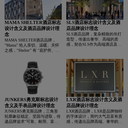
越地域为宾客提供一致高品质服
务。字母形态简约又具辨识度，
“O”字母以空心圆呈现，打破常
规字体的单调，增添灵动与设计
MAMA SHELTER酒店标志
SLS酒店标志设计含义及酒
感，传递出品牌时尚、创新的气
设计含义及酒店品牌设计理
店品牌设计理念
质。
念
SLS酒店品牌，‌‌‌复杂精致的吊灯
造型，传递出奢华、高端的质
MAMA SHELTER酒店品牌，‌‌‌
感，契合SLS作为高端酒店及住
“Mama” 给人亲切、温暖、关怀
宅品牌的定位，体现迪拜项目追
之感，“Shelter” 有 “庇护所、栖
求的奢华氛围。猴子等装饰元素
身之处” 之意，组合传递出品牌
增添独特艺术感与趣味性，打破
希望打造像妈妈给予的温馨庇护
常规奢华设计的单调，暗示酒店
空间，让宾客感受到亲切、舒
及住宅不仅有高端硬件，还融入
适、安心的住宿体验。简洁硬朗
艺术创意，复古精致的图形与简
的字体，体现现代、时尚风格，
洁大气的文字结合，营造出奢
契合 Mama Shelter 定位年轻、潮
华、艺术且兼具地域特色的氛
流客群，追求个性、活力住宿氛
围，传递出 SLS 迪拜酒店及住
围的特点。
宅“以奢华艺术，筑迪拜高端生
JUNKERS勇克斯标志设计
LXR酒店标志设计含义及酒
活体验”的核心价值，塑造出独
含义及手表品牌设计理念
店品牌设计理念
特且高端的品牌形象。
JUNKERS勇克斯品牌，‌‌‌三角形
LXR酒店品牌，‌‌‌LXR是品牌独特
轮廓象征稳定、坚固与进取，传
的字体设计，简约大气且富有质
递品牌追求“可靠、耐用、富有
感，传递出品牌高端、奢华的定
探索精神”的理念，契合Junkers
位，字母线条硬朗又不失优雅，