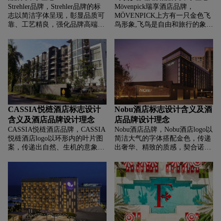
Strehler品牌，‌‌‌Strehler品牌的标
Mövenpick瑞享酒店品牌，‌‌‌
志以简洁字体呈现，彰显品质可
MÖVENPICK上方有一只金色飞
靠、工艺精良，强化品牌高端、
鸟形象,飞鸟是自由和旅行的象
专业形象 ，让消费者联想到瑞士
征。代表着品牌能够助力宾客开
制造的高精度、高品质特质。
启自由愉悦的旅程，为旅客提供
探索世界、放松身心的机会，契
合人们对于旅行和度假追求自
由、放松的心理诉求。飞鸟灵动
的姿态给人以活力、轻快之感，
寓意着品牌希望为客人带来充满
活力的入住体验，以及高效、敏
捷的服务，传递出积极向上的品
CASSIA悦梿酒店标志设计
Nobu酒店标志设计含义及酒
牌形象。酒红色给人以高贵、典
含义及酒店品牌设计理念
店品牌设计理念
雅、热情的印象，金色通常代表
CASSIA悦梿酒店品牌，‌‌‌CASSIA
Nobu酒店品牌，‌‌‌Nobu酒店logo以
着奢华、尊贵和高品质。
悦梿酒店logo以环形内的叶片图
简洁大气的字体搭配金色，传递
案，传递出自然、生机的意象，
出奢华、精致的质感，契合诺布
契合酒店常追求的舒适、亲近自
酒店高端定位，暗示宾客在此能
然的环境氛围，象征着为宾客营
享受到诺布标志性的高品质餐
造如自然般放松、惬意的居住体
饮、住宿与服务。
验。简洁的字体与图形搭配，营
造出简约而富有内涵的风格，传
递出“简约自然，优质体验”的品
牌理念。