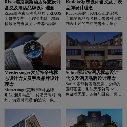
Rixos瑞克索斯酒店标志设计
Kudoke标志设计含义及手表
含义及酒店品牌设计理念
品牌设计理念
Rixos瑞克索斯酒店品牌，‌‌‌RIXOS
Kudoke品牌，‌‌‌KUDOKE以经典
字母中X进行了独特造型，增添
字体呈现品牌名称，传递对德式
精致感与辨识度，传递出品牌高
制表工艺的专注与传承，象征品
端、奢华的气质，菱形常象征品
牌由制表师主导，专注打造手工
质、格调，强化酒店的高端定
精制、具有德式精准与设计的腕
位。增加了logo的稳定感与延伸
表。简洁文字排版，传递出专
感，仿佛是为品牌铺就的“奢华
业、可靠、传承的品牌特质。
之路”，寓意品牌在高端酒店领
域的坚实地位与持续拓展，也让
整体视觉更具层次感。
Meistersinger麦斯特辛格标
Sofitel索菲特酒店标志设计
志设计含义及手表品牌设计
含义及酒店品牌设计理念
理念
Sofitel索菲特酒店品牌，‌‌‌交织的
圆环图案，形似无限符号“∞”，
Meistersinger麦斯特辛格品牌，‌‌‌
象征着无限、连接与融合。寓意
形似“新月与星”，传递品牌对“简
索菲特酒店致力于为宾客打造无
约、诗意时间观”的追求，象征
尽美好的住宿体验，从服务到环
MeisterSinger标志性的单指针腕
境持续追求卓越；也代表品牌在
表设计，体现“慢时间、享受当
全球的布局与连接，传递出国际
下”的品牌理念。
化、多元融合的理念，体现索菲
特作为国际奢华酒店品牌，能跨