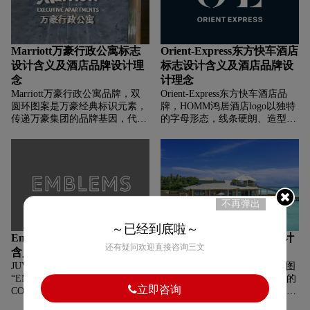
Marriott万豪行政公寓标志
Orient-Express东方快车酒店
设计含义及酒店品牌设计理
标志设计含义及酒店品牌设
念
计理念
Marriott万豪行政公寓品牌，‌‌‌双
Orient-Express东方快车酒店品
圆环图案是万豪经典标识元素，
牌，‌‌‌HOMM鸿居酒店logo以独特
传递万豪集团的品牌基因，代表
的字母形态，线条硬朗、造型简
着万豪一贯的品质与服务标准，
约现代，传递出时尚、个性、高
让受众联想到万豪旗下酒店的高
端的气质，契合品牌在时尚、生
端、专业形象。简洁的黑白设
活方式、设计等领域定位，展现
计，展现专业、稳重的质感，契
独特审美与风格。
合行政公寓面向商务客群、提供
高品质长住服务的定位。
不再弹出
～已经到底啦～
Emblems Collection标志设计
Soneva索尼娃酒店标志设计
还有疑问欢迎直接咨询三文
含义及酒店品牌设计理念
含义及酒店品牌设计理念
JUVENIA尊皇品牌，‌‌‌
Soneva索尼娃酒店品牌，‌‌‌太阳图
“EMBLEMS有徽章、标志之意，
案，传递出阳光、温暖、活力的
立即咨询
COLLECTION是系列、收藏，
意象，契合度假酒店追求的阳光
整体传达出这是一个以徽章等标
沙滩、惬意氛围，象征品牌为宾