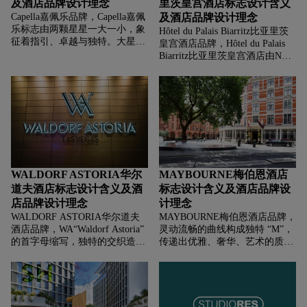
及酒店品牌设计理念
里茨皇宫酒店标志设计含义
Capella嘉佩乐品牌，‌‌‌Capella嘉佩
及酒店品牌设计理念
乐标志由两颗星星一大一小，象
Hôtel du Palais Biarritz比亚里茨
征着指引、卓越与独特。大星可
皇宫酒店品牌，‌‌‌Hôtel du Palais
代表品牌追求的顶级品质与行业
Biarritz比亚里茨皇宫酒店由NE
引领地位，小星则似点缀，寓意
花体字母与皇冠组成商标，增添
为宾客打造专属、闪耀的度假体
复古优雅感，传承法式宫廷美
验 ，也传递出品牌 “在全球目的
学，强化品牌独特性与历史底
地点亮高端度假之旅” 的愿景，
蕴。皇冠象征皇室血统与高贵地
呼应其在各地甄选独特区位打造
位，它曾是拿破仑三世为欧仁妮
酒店的理念。
皇后建造的宫殿 ，传递奢华、尊
荣的品牌基因，暗示宾客能享受
王室般体验。红色调热烈、经
典，契合法式奢华与酒店的历史
WALDORF ASTORIA华尔
MAYBOURNE梅伯恩酒店
厚重感。
道夫酒店标志设计含义及酒
标志设计含义及酒店品牌设
店品牌设计理念
计理念
WALDORF ASTORIA华尔道夫
MAYBOURNE梅伯恩酒店品牌，‌‌‌
酒店品牌，‌‌‌WA“Waldorf Astoria”
灵动流畅的曲线构成独特 “M”，
的首字母缩写，独特的交织造
传递出优雅、奢华、艺术的质
型，极具辨识度，传递出品牌经
感，契合集团旗下酒店高端精
典、高端的基因，象征华尔道夫
致、富有历史底蕴与艺术氛围的
在酒店业的独特地位与历史传
定位，展现品牌对优雅格调的追
承。线条的设计精致且富有层次
求 。字体简洁大气，与图形呼
感，体现华尔道夫酒店一贯追求
应，强化品牌识别，墨绿色调与