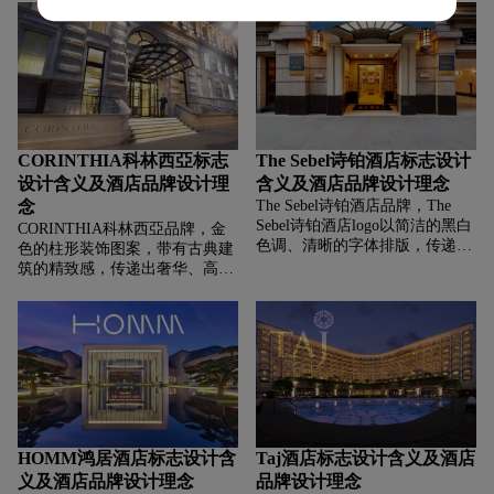
志性元素为核心设计，或围绕特
客打造充满阳光与活力的度假环
定徽章主题打造的系列产品概
境 。“Soneva” 采用手写风格字
念，简洁明了地界定了系列属
体，营造出自然、随性、亲切的
性。
质感，弧线似地平线、海岸线，
隐含品牌多选址于海岛、自然优
美之地的特色，传递出融入自
然、拥抱美好景色的理念。
CORINTHIA科林西亞标志
The Sebel诗铂酒店标志设计
设计含义及酒店品牌设计理
含义及酒店品牌设计理念
念
The Sebel诗铂酒店品牌，‌‌‌The
Sebel诗铂酒店logo以简洁的黑白
CORINTHIA科林西亞品牌，‌‌‌金
色调、清晰的字体排版，传递出
色的柱形装饰图案，带有古典建
品牌简约、专业、高端的气质 ，
筑的精致感，传递出奢华、高端
直观呈现品牌名称，便于识别与
的气质，呼应科林西亚酒店作为
记忆，意在快速让受众知晓品
全球高端奢华酒店品牌的定位，
牌，树立简洁干练、值得信赖的
象征酒店具备经典、高贵的环境
酒店品牌形象。
与服务品质 。“CORINTHIA” 作
为核心品牌名，字体大气稳重，
传递高端质感，简洁有力的文字
搭配，结合图形的奢华感，传递
出品牌追求高品质、专业服务的
理念。
HOMM鸿居酒店标志设计含
Taj酒店标志设计含义及酒店
义及酒店品牌设计理念
品牌设计理念