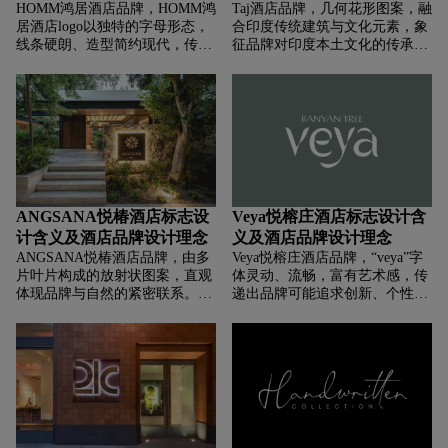
HOMM鸿居酒店品牌，‌‌‌HOMM鸿
Taj酒店品牌，‌‌‌几何花形图案，融
居酒店logo以独特的字母形态，
合印度传统建筑与文化元素，象
线条硬朗、造型简约现代，传递
征品牌对印度本土文化的传承与
出时尚、个性、高端的气质，契
诠释，也体现高端、精致的质
合品牌在时尚、生活方式、设计
感，暗示酒店将为宾客呈现融合
等领域定位，展现独特审美与风
印度文化特色与奢华享受的体验
格。
，整体塑造出 “传承印度文化，
打造高端奢华酒店” 的品牌形象
。
ANGSANA悦椿酒店标志设
Veya悦榕庄酒店标志设计含
计含义及酒店品牌设计理念
义及酒店品牌设计理念
ANGSANA悦椿酒店品牌，‌‌‌由多
Veya悦榕庄酒店品牌，‌‌‌“veya”字
片叶片构成的放射状图案，直观
体灵动、流畅，富有艺术感，传
体现品牌与自然的紧密联系。悦
递出品牌可能追求创新、个性化,
椿主打度假酒店，自然风光优美
优雅的字体色彩，营造出高端、
之地，叶片象征自然生态，传达
时尚且富有艺术氛围的质感。
出品牌将宾客融入自然、提供亲
近自然度假体验的理念。叶片形
态给人清新、舒缓之感，呼应悦
椿重视水疗等养生项目，传递出
疗愈、放松的品牌基因，暗示在
悦椿能享受自然滋养与身心舒缓