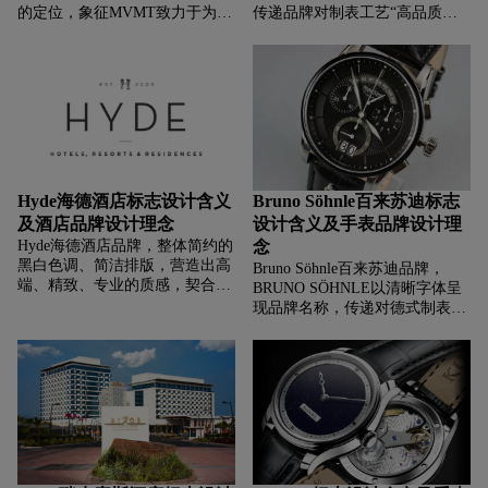
的定位，象征MVMT致力于为年
传递品牌对制表工艺“高品质、
轻消费者打造兼具设计感与性价
高精度”的追求；红色字母“K”醒
比的时尚单品。增添动感与方向
目且具有识别性，强化品牌符
感，寓意品牌“引领时尚生活方
号，体现德系制表的严谨与传
式，推动潮流前行”的理念。
承。
Hyde海德酒店标志设计含义
Bruno Söhnle百来苏迪标志
及酒店品牌设计理念
设计含义及手表品牌设计理
Hyde海德酒店品牌，‌‌‌整体简约的
念
黑白色调、简洁排版，营造出高
Bruno Söhnle百来苏迪品牌，‌‌‌
端、精致、专业的质感，契合高
BRUNO SÖHNLE以清晰字体呈
端酒店品牌定位，传递出品牌追
现品牌名称，传递对德式制表工
求简约而不失品质，为宾客提供
艺的传承与专注，象征品牌以创
优质、有格调住宿体验的理念。
始人之名，延续格拉苏蒂地区的
制表精神，打造融合传统与现代
设计的腕表。简洁文字排版，传
递出严谨、可靠、传承的品牌特
质。