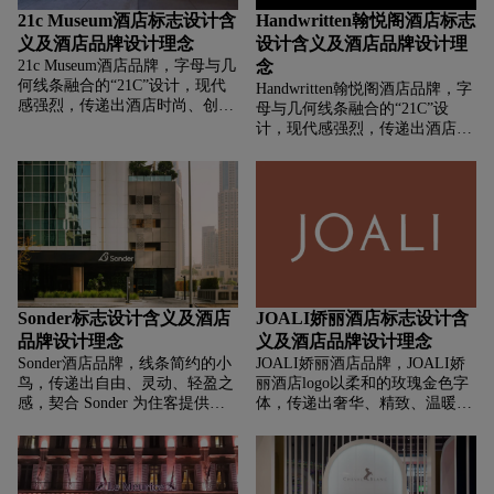
的服务。字体设计兼具优雅与亲
21c Museum酒店标志设计含
Handwritten翰悦阁酒店标志
和力，“ANGSANA” 源自巴厘岛
义及酒店品牌设计理念
设计含义及酒店品牌设计理
语，本意有 “小亭子” 之意，代
21c Museum酒店品牌，‌‌‌字母与几
念
表着休憩、放松的空间，传递出
何线条融合的“21C”设计，现代
温馨、舒适的品牌氛围。
Handwritten翰悦阁酒店品牌，‌‌‌字
感强烈，传递出酒店时尚、创新
母与几何线条融合的“21C”设
的气质，黑白色调简洁、经典，
计，现代感强烈，传递出酒店时
凸显高端、格调，图形与文字结
尚、创新的气质，黑白色调简
合，塑造出既现代又具文化质感
洁、经典，凸显高端、格调，图
的品牌形象。
形与文字结合，塑造出既现代又
具文化质感的品牌形象。
Sonder标志设计含义及酒店
JOALI娇丽酒店标志设计含
品牌设计理念
义及酒店品牌设计理念
Sonder酒店品牌，‌‌‌线条简约的小
JOALI娇丽酒店品牌，‌‌‌JOALI娇
鸟，传递出自由、灵动、轻盈之
丽酒店logo以柔和的玫瑰金色字
感，契合 Sonder 为住客提供灵
体，传递出奢华、精致、温暖的
活、独特住宿体验的理念，象征
质感，契合高端度假酒店定位，
住客能在旅途中如小鸟般自由探
简洁的“JOALI”名称呈现，强化
索，享受随性、自在的居住感
品牌辨识度，传递出品牌独特
受。字体简洁现代，“Sonder” 一
性。