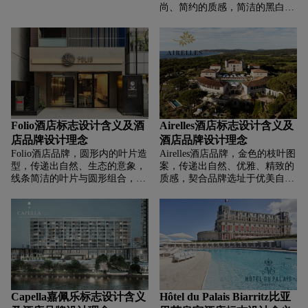
造温馨自然住宿体验的定位；波
尚、简约的质感，简洁的黑白配
浪线符号增添灵动，似自然韵律
色与几何元素结合，营造出前
。
卫、精致的氛围，呼应汤普森酒
店注重设计感与潮流体验的理
念，展现品牌在萨凡纳高端酒店
市场的差异化特色。
Folio酒店标志设计含义及酒
Airelles酒店标志设计含义及
店品牌设计理念
酒店品牌设计理念
Folio酒店品牌，‌‌‌圆形内的叶片造
Airelles酒店品牌，‌‌‌金色的枝叶图
型，传递出自然、生态的意象，
案，传递出自然、优雅、精致的
线条简洁的叶片与圆形组合，营
质感，契合品牌选址于优美自然
造出简约、现代的风格，契合当
或人文胜地的特色，象征将自然
下审美趋势，传递出品牌追求简
之美与奢华服务融合，为宾客营
洁而富有内涵的设计理念，给人
造富有格调的度假环境。简洁大
精致、优雅的视觉感受。
气的衬线字体，体现高端、经典
的品牌定位，传递出品牌对奢华
品质与传统优雅，金色象征奢
华、尊贵，与植物元素结合，既
展现自然韵味又凸显高端质感，
强化品牌的奢华度假属性。
Capella嘉佩乐标志设计含义
Hôtel du Palais Biarritz比亚