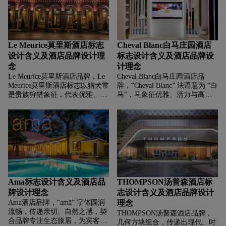
词本身有 “意识到每个人的人生
都充满独特。
Le Meurice莫里斯酒店标志
Cheval Blanc白马庄园酒店
设计含义及酒店品牌设计理
标志设计含义及酒店品牌设
念
计理念
Le Meurice莫里斯酒店品牌，‌‌‌Le
Cheval Blanc白马庄园酒店品
Meurice莫里斯酒店标志以猎犬常
牌，‌‌‌“Cheval Blanc” 法语意为 “白
是贵族狩猎象征，代表优雅、高
马”，马象征优雅、活力与高
贵与传统，皇冠代表尊贵、奢
端，契合酒店奢华定位 。跃起姿
华，传递王室般高端体验，彰显
态传递动感、进取，呼应高雪维
顶级品质。图案中间是“M”首字
尔作为顶级滑雪胜地的运动活
母，强化品牌识别，加深记忆
力，也展现酒店追求卓越、为宾
点。增添精致感与仪式感，经典
客带来精彩体验的理念。
字体传递稳重、高端，依托巴黎
的时尚、艺术底蕴，提升品牌附
加值，诠释酒店身处艺术之都的
独特气质。
Ama标志设计含义及酒店品
THOMPSON汤普森酒店标
牌设计理念
志设计含义及酒店品牌设计
Ama酒店品牌，‌‌‌“amã” 字体圆润
理念
流畅，传递亲切、自然之感，契
THOMPSON汤普森酒店品牌，‌‌‌
合品牌专注生态旅居，为宾客营
几何方块组合，传递出现代、时