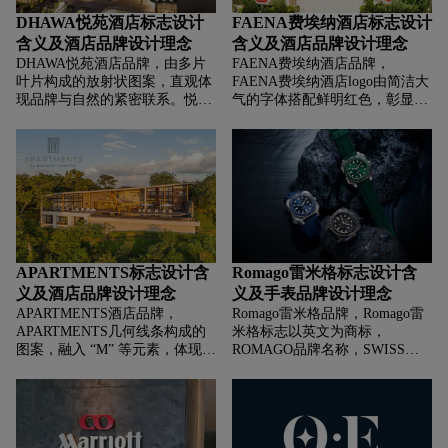
DHAWA悦苑酒店标志设计
FAENA费埃纳酒店标志设计
含义及酒店品牌设计理念
含义及酒店品牌设计理念
DHAWA悦苑酒店品牌，‌‌‌由多片
FAENA费埃纳酒店品牌，‌‌‌
叶片构成的放射状图案，直观体
FAENA费埃纳酒店logo由简洁大
现品牌与自然的紧密联系。悦椿
气的字体搭配鲜明红色，彰显品
主打度假酒店，自然风光优美之
牌的高端质感与活力，红色传递
地，叶片象征自然生态，传达出
热情、奢华氛围，契合费纳酒店
品牌将宾客融入自然、提供亲近
追求的艺术奢华风格，强化品牌
自然度假体验的理念。叶片形态
在布宜诺斯艾利斯高端酒店市场
给人清新、舒缓之感，呼应悦椿
的独特形象 ，传达出 “以费纳品
重视水疗等养生项目，传递出疗
牌之力，诠释布宜诺斯艾利斯高
愈、放松的品牌基因，暗示在悦
端艺术住宿” 的理念 。
椿能享受自然滋养与身心舒缓的
服务。字体设计兼具优雅与亲和
APARTMENTS标志设计含
Romago雷米格标志设计含
力，“ANGSANA” 源自巴厘岛
义及酒店品牌设计理念
义及手表品牌设计理念
语，本意有 “小亭子” 之意，代
APARTMENTS酒店品牌，‌‌‌
Romago雷米格品牌，‌‌‌Romago雷
表着休憩、放松的空间，传递出
APARTMENTS几何线条构成的
米格标志以英文为商标，
温馨、舒适的品牌氛围。
图案，融入 “M” 等元素，体现万
ROMAGO品牌名称，SWISS意
豪品牌基因，传递专业、高端质
为瑞士的，彰显品牌追求精湛工
感，也展现现代简约风格，契合
艺、可靠质量的理念，塑造具备
服务式公寓的时尚、精致定位。
瑞士血统、专业制表的高端形象
，让消费者自然联想到瑞士手表
的高精度工艺与经典品质。