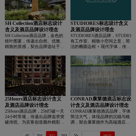
的奢华品质与细腻服务，暗示宾
流畅线条结合，营造出高端、典
客在此能享受到高端、精致的住
雅、沉稳。
宿体验。
SH Collection酒店标志设计
STUDIORES标志设计含义
含义及酒店品牌设计理念
及酒店品牌设计理念
SH Collection酒店品牌，‌‌‌金色的
STUDIORES酒店品牌，‌‌‌STUDIO
枝叶图案，传递出自然、优雅、
有工作室、精致小空间之意，简
精致的质感，契合品牌选址于优
洁的椭圆边框 + 现代字体，传递
美自然或人文胜地的特色，象征
简约、时尚感，可能定位年轻、
将自然之美与奢华服务融合，为
追求独特居住体验的客群，打造
宾客营造富有格调的度假环境。
“精致小空间 + 创意居住”品牌形
简洁大气的衬线字体，体现高
象。
端、经典的品牌定位，传递出品
牌对奢华品质与传统优雅，金色
象征奢华、尊贵，与植物元素结
合，既展现自然韵味又凸显高端
质感，强化品牌的奢华度假属
25Hours酒店标志设计含义
CONRAD康莱德酒店标志设
性。
及酒店品牌设计理念
计含义及酒店品牌设计理念
25Hours酒店品牌，‌‌‌25h打破一天
CONRAD康莱德酒店品牌，‌‌‌字体
24小时常规，传递出品牌追求突
简洁大气，体现品牌的沉稳与格
破传统、为宾客创造额外精彩时
调，契合康莱德作为高端酒店品
光的理念，简洁的“25h”与全称
牌追求的优雅、精致氛围，简洁
“twenty five hours hotels”组合，
的黑白色调，经典且高端，传递
201
202
203