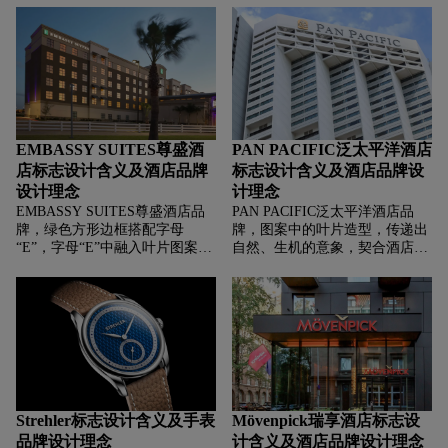
以航空heritage，打造具有工业
体现品牌追求精致、格调的理
风、耐用性产品的定位。人形图
念。
案形似“拥抱天空”，代表探索、
自由与创新，寓意Junkers传承航
空精神，将“精准、高性能”融入
产品设计，塑造“硬朗、富有冒
险精神”的品牌形象。
EMBASSY SUITES尊盛酒
PAN PACIFIC泛太平洋酒店
店标志设计含义及酒店品牌
标志设计含义及酒店品牌设
设计理念
计理念
EMBASSY SUITES尊盛酒店品
PAN PACIFIC泛太平洋酒店品
牌，‌‌‌绿色方形边框搭配字母
牌，‌‌‌图案中的叶片造型，传递出
“E”，字母“E”中融入叶片图案，
自然、生机的意象，契合酒店常
传递出自然、精致的氛围，象征
追求的舒适、品质环境，象征为
酒店注重环境与服务品质，给宾
宾客营造如自然般放松惬意的体
客带来舒适、清新的体验。
验，精致的线条与金色配色，又
“EMBASSY” 有 “大使馆” 之意，
体现高端、奢华质感，叶片形态
暗示酒店具备高端、国际化的服
可能隐含对泛太平洋地区自然生
务标准与环境，经典配色与简洁
态、文化元素的融合，传递出品
设计，营造出高端、专业的质
牌在泛太平洋区域布局，将各地
感。
自然与文化特色融入酒店体验的
理念。
Strehler标志设计含义及手表
Mövenpick瑞享酒店标志设
品牌设计理念
计含义及酒店品牌设计理念