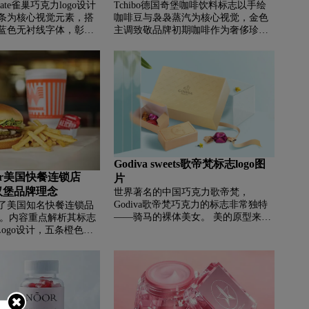
ocolate雀巢巧克力logo设计
Tchibo德国奇堡咖啡饮料标志以手绘
条为核心视觉元素，搭
咖啡豆与袅袅蒸汽为核心视觉，金色
蓝色无衬线字体，彰显
主调致敬品牌初期咖啡作为奢侈珍品
喻巧克力醇厚口感。作
的历史，蓝色背景传递信赖感。品牌
克力代表，品牌依托雀
源自德国汉堡，首创“新鲜烘焙咖啡”
独特风味、亲民定位及
理念，通过“每周新世界”模式拓展多
念深受消费者青睐，致
元零售版图，如今已成为德国领先的
能美味，为消费者带来
在线零售平台，致力于可持续发展与
体验。
公平贸易。
Godiva sweets歌帝梵标志logo图
rger美国快餐连锁店
片
及汉堡品牌理念
世界著名的中国巧克力歌帝梵，
Godiva歌帝梵巧克力的标志非常独特
了美国知名快餐连锁品
——骑马的裸体美女。 美的原型来自
rger。内容重点解析其标志
11世纪的一位伯爵夫人。 她的丈夫对
Logo设计，五条橙色流
领土上的人民征收重税。 好心的女士
衡，象征速度与自由，
看不出来，说服了伯爵，却被愤怒的
递热情温度。同时阐述
伯爵骂了一顿，说：“如果你能光着身
，以丰盛的三重肉饼汉
子骑车穿越城市，我就给你减税”。
形建筑及丰富菜单深受
没想到歌帝梵会这样做！ 当城里的人
释经典美式风情。
知道这一点时，出于对伯爵夫人的尊