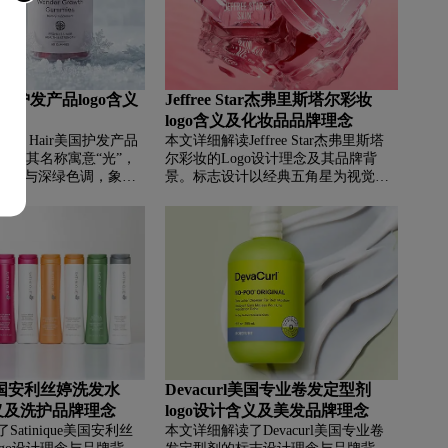
重，他们被关闭了。 歌帝梵的勇气和
善良在后世广为流传。 几个世纪以
来，歌帝梵的故事一直是艺术家争相
创作的主题。 比利时商人把她当做自
己巧克力产品的品牌，开始了他们无
r美国护发产品logo含义
Jeffree Star杰弗里斯塔尔彩妆
法预见的事业。
理念
logo含义及化妆品品牌理念
or Hair美国护发产品
本文详细解读Jeffree Star杰弗里斯塔
含义，其名称寓意“光”，
尔彩妆的Logo设计理念及其品牌背
曲线与深绿色调，象征
景。标志设计以经典五角星为视觉核
然呵护。文章同时介绍
心，通过负形空间嵌入镜像对称的“J”
美灵感的创立背景，以
字母，既象征创始人身份又体现刚柔
长、滋养与防护的天然
并济的先锋态度。作为美国先锋彩妆
展现品牌焕发秀发自然
品牌，Jeffree Star坚持纯素环保理
念，凭借强效配方、奢华包装及高显
色产品系列在美妆界享有殿堂级地
位，完美诠释了自信、奢华且充满创
造力的品牌精神。
ue美国安利丝婷洗发水
Devacurl美国专业卷发定型剂
含义及洗护品牌理念
logo设计含义及美发品牌理念
atinique美国安利丝
本文详细解读了Devacurl美国专业卷