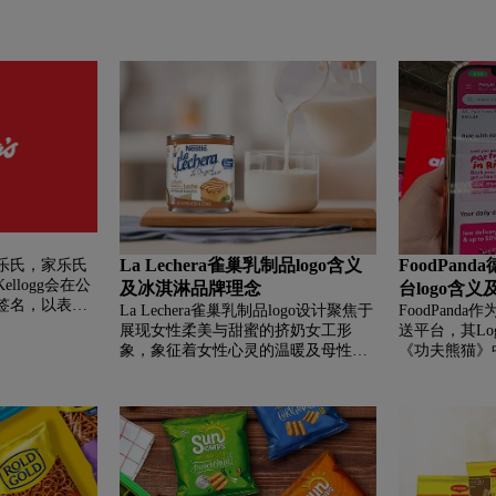
La Lechera雀巢乳制品logo含义
FoodPan
乐氏，家乐氏
 Kellogg会在公
及冰淇淋品牌理念
台logo含
签名，以表示
La Lechera雀巢乳制品logo设计聚焦于
FoodPan
名逐渐演变成公
展现女性柔美与甜蜜的挤奶女工形
送平台，其Lo
，家乐氏与
象，象征着女性心灵的温暖及母性的
《功夫熊猫》
家喻户晓的Logo
关怀。红、白、蓝三色的交织创造出
韧的形象唤起
节请看下面的重
令人印象深刻的视觉效果，传递出温
色调采用独特
费者可能不会注
馨和完美的意象。作为雀巢旗下专注
激食欲、传递
上，升级后的
于乳制品的品牌，La Lechera以甜炼乳
的市场竞争中
就已经在美国市
为核心产品，以其浓郁顺滑的口感和
台依托智能推
 日正式公布。
香甜风味深受喜爱，产品线涵盖炼
新，业务遍及
乳、焦糖牛奶酱及多种甜品配料，是
家，持续为用