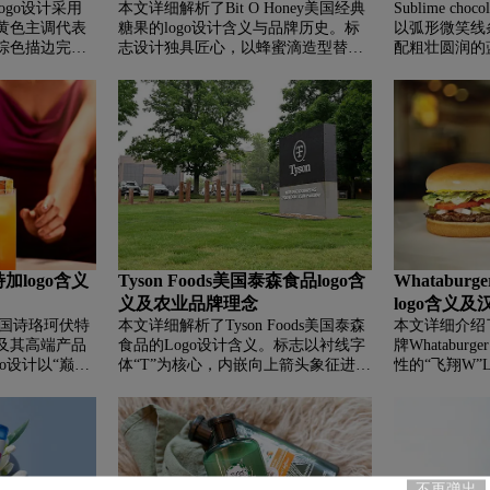
logo设计采用
本文详细解析了Bit O Honey美国经典
Sublime ch
黄色主调代表
糖果的logo设计含义与品牌历史。标
以弧形微笑线
棕色描边完美
志设计独具匠心，以蜂蜜滴造型替代
配粗壮圆润的
经典组合。粗
传统连字符，搭配粗体无衬线字体与
高端品质并隐
独特手写风格
深蓝色调，巧妙呼应产品蜂蜜成分并
为秘鲁国民巧
品牌起源于宾
传递值得信赖的品牌形象。文章同时
巢背书，凭借
口感风靡全
介绍了这款以蜂蜜和杏仁为核心原料
可持续发展理
元，橙棕相间
的复古糖果，如何凭借独特风味与怀
力于以科技赋
征。
旧包装在糖果市场中占据独特地位，
愉悦的巧克力
成为美式经典零食文化的代表之一。
加logo含义
Tyson Foods美国泰森食品logo含
Whatabu
义及农业品牌理念
logo含义
法国诗珞珂伏特
本文详细解析了Tyson Foods美国泰森
本文详细介绍
及其高端产品
食品的Logo设计含义。标志以衬线字
牌Whatabu
o设计以“巅峰
体“T”为核心，内嵌向上箭头象征进取
性的“飞翔W”
过中央蔚蓝的三
精神，外围圆环寓意圆满与卓越，整
线构筑动态平
喻了品牌的冰
体深蓝色调彰显典雅与信赖。文章同
配合手写体传
配定制法式字
时介绍了始创于1935年的泰森食品如
品牌源自德州
绍了Ciroc
何从阿肯色州起步，发展成为全球肉
堡、特色A字
萄伏特加，凭
制品行业领军巨头，并在中国布局现
喜爱，完美诠
次蒸馏工艺，
代化智能工厂，持续为全球消费者提
不再弹出