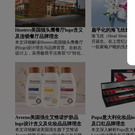
快餐领域的主导力量。
在高端伏特加市场中确
味与地位。
Hooters美国猫头鹰餐厅logo含义
扁平化的海飞丝翅膀新
及连锁餐厅品牌理念
海飞丝（Head Shoulder
月诞生。在上世纪八十
本文详细解读Hooters美国猫头鹰餐厅
一款家喻户晓的洗发水
的logo设计理念与品牌背景。在标志
发水的第一品牌， 几
设计上，采用极简手法将双“O”转化为
美的品牌。从2000年开
猫头鹰耳羽，结合泪滴状翼羽与橙色
品的种
泡泡字体，在现代质感中平衡了挑衅
与亲和力，彰显品牌焕新哲学。品牌
方面，Hooters源自美国佛罗里达，以
招牌鸡翅和独特的沙滩休闲文化著
称，通过双关语命名与标志性服务形
象，成功将美食与娱乐融合，成为全
球知名的休闲餐饮地标。
Aveeno美国强生艾惟诺护肤品
Pupa意大利化妆品l
logo设计含义及化妆品品牌理念
及口红品牌理念
本文详细解读美国强生旗下艾惟诺
本文深入解析Pupa意