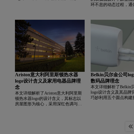
道音频格式， 比如我们经常听到5.1声
环不息的动态过程，通
道就是其最普遍的格式之一。 1995
量与力量，完美诠释了
年，dts技术被
动”的品牌使命。作为
控制解决方案提供商，Flo
世界五百强，总部位于
州，业务广泛覆盖石油
工及电力等行业。公司
与全球网络，持续为能
提供高效、可靠的流体
务，致力于推动全球基
可持续发展。
Ariston意大利阿里斯顿热水器
Belkin贝尔金公司l
logo设计含义及家用电器品牌理
数码品牌理念
念
本文详细解析了Belki
logo设计含义及其品牌背
本文详细解析了Ariston意大利阿里斯
巧妙利用五个圆点构建
顿热水器logo的设计含义，其标志以
意品牌致力于创造贴近
房屋图形为核心，采用深红色调与现
品，并与文字标识形成
代无衬线字体，象征对“家”的守护与
小写的圆润化无衬线字
温暖的传递。同时，文章介绍了阿里
牌现代、友好且易于接
斯顿作为全球知名供暖热水专家的品
时，文章介绍了Belki
牌背景，阐述了其坚持技术创新、提
连接技术专家，在网络
供全系列热舒适解决方案以及推动可