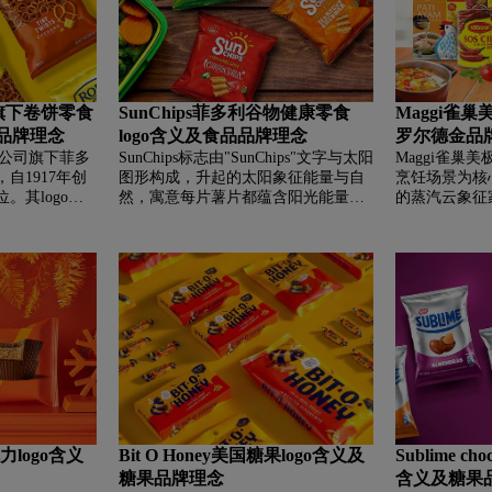
拉丁美洲传统食谱中的经典之选。
配送及生鲜杂
百事旗下卷饼零食
SunChips菲多利谷物健康零食
Maggi雀巢
金品牌理念
logo含义及食品品牌理念
罗尔德金品
百事公司旗下菲多
SunChips标志由"SunChips"文字与太阳
Maggi雀巢美
自1917年创
图形构成，升起的太阳象征能量与自
烹饪场景为核
。其logo设
然，寓意每片薯片都蕴含阳光能量。
的蒸汽云象征
视觉记忆，黄
品牌坚持使用全谷物原料，并在生产
色主导传递热
蓝色传递品质
中采用太阳能及全可堆肥包装，旨在
与天然品质。
全承诺与匠心
为健康意识消费者提供美味与营养兼
牌，Maggi
d Gold的品
备的零食选择。
念，致力于简
后的历史沉
庭带来地道风
衡的商业标识
验。
力logo含义
Bit O Honey美国糖果logo含义及
Sublime c
糖果品牌理念
含义及糖果