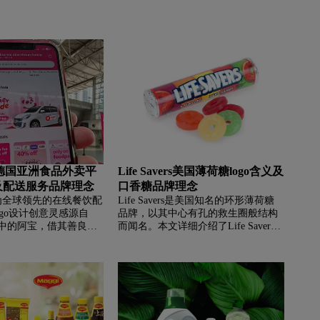
da德国亚洲食品外卖平
Life Savers美国薄荷糖logo含义及
义及配送服务品牌理念
口香糖品牌理念
da作为全球领先的在线餐饮配
Life Savers是美国知名的环形薄荷糖
go设计创意灵感源自
品牌，以其中心有孔的救生圈般结构
中的阿宝，借其善良坚
而闻名。本文详细介绍了Life Savers
用户愉悦联想。标志主
的logo设计含义：标志字母内部的细
的覆盆子粉红，不仅刺
蓝色轮廓线传递出薄荷糖带来的清新
新鲜品质感，更在激烈
凉爽感，内层深色轮廓线营造出富有
强化了品牌识别度。平
生命力的视觉效果。设计在回归经典
荐与实时追踪等技术创
棱角字体的同时融入现代设计语言，
亚洲、欧洲等12个国
既保留了品牌高辨识度，又赋予了视
户提供高效可靠的餐食
觉新鲜感，彰显了品牌对传统工艺的