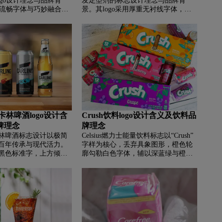
go设计理念与品牌背
发定型剂的标志设计理念与品牌背
通过流畅字体与巧妙融合发
景。其logo采用厚重无衬线字体，通
及水滴的徽章设计，传
过字母“e”底部的独特下划线设计，巧
发顺滑质感、天然本源
妙隐喻卷发的波浪形态与品牌对发丝
承诺。作为安利旗下全
的精准支撑，全黑配色彰显高端纯粹
牌，丝婷凭借深厚历史
的品牌形象。品牌源自纽约，现隶属
硫酸盐配方及科学护理
汉高集团，坚持无硫酸盐、无硅油配
球八十多个国家，为消
方，致力于为卷发人群提供专业的护
位的高端头皮与秀发护
理解决方案。
英国卡林啤酒logo设计含
Crush饮料logo设计含义及饮料品
牌理念
牌理念
英国卡林啤酒标志设计以极简
Celsius燃力士能量饮料标志以“Crush”
百年传承与现代活力。
字样为核心，丢弃具象图形，橙色轮
黑色标准字，上方倾斜
廓勾勒白色字体，辅以深蓝绿与橙色
边形象征进取与突破，
的立体阴影，营造强烈视觉张力。品
寓意激情与创新。卡林
牌源自加州，提供丰富多样的碳酸饮
先的啤酒品牌，源自农
料，以大胆浓郁的果味著称，既有经
秘方，选用独特原料酿
典橙味、葡萄味，亦有独特组合，成
伯顿酿酒厂融合传统工
为传统苏打水的精彩替代。
，打造麦香浓郁、酒花
酒。