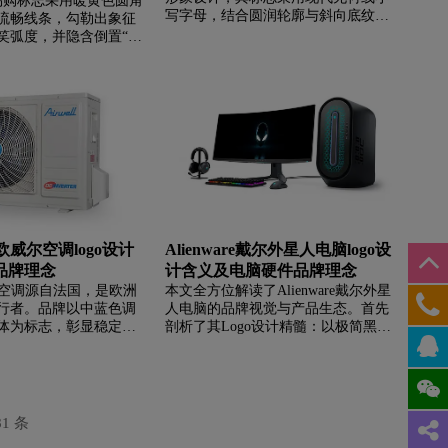
t环球易购标志采用暖黄色圆角
结的视觉符号，传递“轻松应对日常，
写字母，结合圆润轮廓与斜向底纹线
流畅线条，勾勒出象征
自在享受生活”的核心主张。品牌自问
条，彰显了品牌清新活力与持续创新
笑弧度，并隐含倒置“G”
世以来，凭借卓越品质与贴心设计，
的进取精神。文章同时介绍了Beko源
简约现代，传达出友
深受全球女性信赖，持续优化产品体
自英国、隶属世界五百强的深厚背
质的核心价值。品牌致
验，致力于守护每一位女性的健康与
景，以及其通过全球研发中心与生产
制造商与全球消费者之
自信。
基地，为消费者提供涵盖厨房电器、
过高效物流与严格品
大家电等高品质欧式生活解决方案的
电子数码、家居运动等
品牌理念。
性价比产品，让科技生
法国欧威尔空调logo设计
Alienware戴尔外星人电脑logo设
品牌理念
计含义及电脑硬件品牌理念
欧威尔空调源自法国，是欧洲
本文全方位解读了Alienware戴尔外星
行者。品牌以中蓝色调
人电脑的品牌视觉与产品生态。首先
体为标志，彰显稳定可
剖析了其Logo设计精髓：以极简黑白
。在华拥有太仓生产基
单色调呈现风格化外星头像，搭配具
中心，产品涵盖多联
有未来感“E”与“R”镂空细节的无衬线
系列，通过多项国际认
字体，精准传达出品牌奢华、精密与
于提供高效节能的空调
突破性的技术美学。其次，文章系统
卓越品质营造舒适环
介绍了外星人作为戴尔旗下高端整机
81 条
信赖的暖通空调专家。
品牌的背景，详述了其专注高性能游