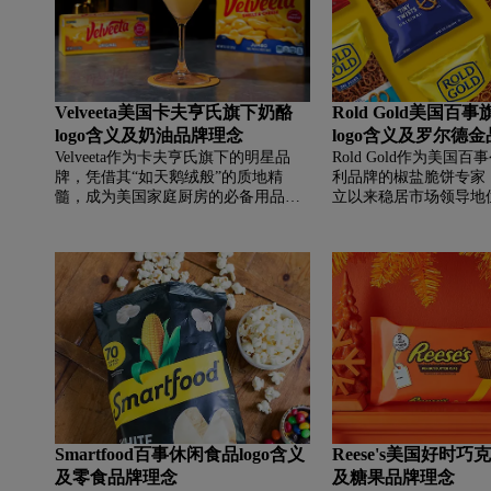
1400多家门店，传递甜蜜、温暖与愉
悦的品牌精神。
Velveeta美国卡夫亨氏旗下奶酪
Rold Gold美国
logo含义及奶油品牌理念
logo含义及罗尔德
Velveeta作为卡夫亨氏旗下的明星品
Rold Gold作为美国
牌，凭借其“如天鹅绒般”的质地精
利品牌的椒盐脆饼专家，
髓，成为美国家庭厨房的必备用品。
立以来稳居市场领导地位
本文深入解析其Logo设计如何以流动
计以经典蓝黄配色构建
笔触和圆润字体诠释产品的丝滑口
色象征活力与食欲，深
感，红色主调如何传递味觉热情，以
信赖，盾形轮廓暗示安
及简洁现代的设计风格如何强化品牌
守护。本文详细解析了Rol
在货架上的识别度。同时，文章还介
牌标识设计理念及其背
绍了品牌将传统奶酪碎屑转化为美味
淀，展现功能与美学平
产品的历史及其在烹饪领域的百搭便
典范。
利性，展现了Velveeta作为便捷美味与
幸福时光象征的品牌魅力。
Smartfood百事休闲食品logo含义
Reese's美国好时巧克
及零食品牌理念
及糖果品牌理念