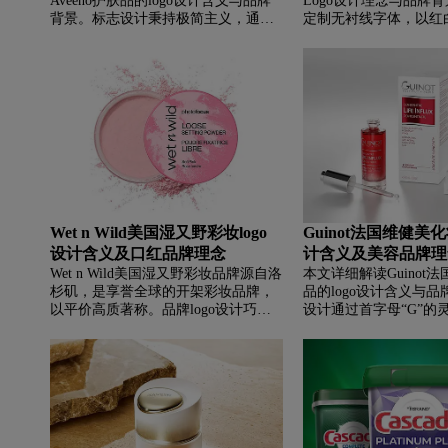
Aveeno护肤品的logo设计含义与品牌
Logo设计理念与品牌
背景。标志设计秉持极简主义，通过
定制无衬线字体，以红
艺术化的首字母“A”与全小写衬线字
热情与活力，字体中独特
体，传递出品牌专业信赖与自然亲和
寓意温和包容中的突破
的双重特质。同时，文章介绍了艾惟
茧成蝶”的品牌愿景。
诺源自北美的品牌历史，阐述其以燕
了Pupa源自米兰的品
麦为核心成分的天然活性理念，以及
“娃娃”含义背后的年轻
在皮肤护理领域的医学地位，展现品
心，展现品牌如何通过
牌如何将自然力量与科学智慧完美融
越品质激发女性自信光
合。
Wet n Wild美国湿又野彩妆logo
Guinot法国维健美化
设计含义及口红品牌理念
计含义及美容品牌理
Wet n Wild美国湿又野彩妆品牌源自洛
本文详细解读Guinot
杉矶，是享誉全球的开架彩妆品牌，
品的logo设计含义与
以平价高质著称。品牌logo设计巧妙
设计通过首字母“G”的
融合"湿润"与"狂野"理念，通过字体
合按摩手法与面部轮廓
对比呈现品牌特性。产品线丰富，涵
红主色调，彰显品牌的
盖底妆、眼唇及指甲油等全品类，明
业技艺。维健美源于巴
星产品兼具出色妆效与保湿养护功
程师雷内·吉诺创立，
能。坚守零残忍理念，色彩多元、易
域，首创机理疗肤疗程
用性强，深受全球消费者喜爱，在中
术服务于全球75个国家
国市场表现卓越。
致力于提供科学安全的