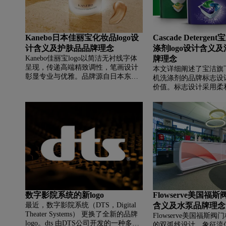
Kanebo日本佳丽宝化妆品logo设
Cascade Deterg
计含义及护肤品品牌理念
涤剂logo设计含义
Kanebo佳丽宝logo以简洁无衬线字体
牌理念
呈现，传递高端精致调性，笔画设计
本文详细阐述了宝洁旗下C
彰显专业与优雅。品牌源自日本东
机洗涤剂的品牌标志设
京，拥有百年历史，深耕美妆领域，
价值。标志设计采用柔
以独创美容咨询和丝质成分产品闻
造型，既形似沥水架上
名，旗下多品牌满足不同需求，专注
角，又宛若彩虹，寓意
亚洲肌肤研究，用科技与服务点亮女
满完成及对美好生活的
性美丽。
半部分的设计手法，赋
灵动之感，象征产品让
简单快捷。文章同时介绍了
为自动洗碗机洗涤专家
污力与多效合一的创新
家庭提供值得信赖的餐
数字影院系统的新logo
Flowserve美国福斯
最近，数字影院系统（DTS，Digital
含义及水泵品牌理念
Theater Systems） 更换了全新的品牌
Flowserve美国福斯
logo。dts 由DTS公司开发的一种多声
的双弧线设计，象征流