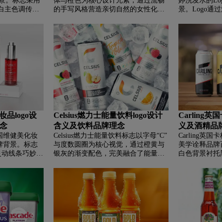
背景。标志采用
体与橙色为核心设计元素，通过流畅
婷洗发水的Lo
下自然草本洗护品牌，甄选全球优质
白主色调传递
的手写风格营造亲切自然的女性化氛
景。Logo
植物萃取精华，主打高达九成二的天
的“A”字锐角
围，橙色则象征热情与创造力。作为
束、植物枝叶
然成分，并荣获英国皇家植物园成分
力量，隐喻“破
美国知名美容品牌，莎莉汉森由莎莉·
达了品牌对秀
鉴真认证。品牌坚持无硅油、无添加
同时，文章介绍
汉森创立，是美甲护理领域的先驱，
及根源呵护的
的纯净配方，致力于为消费者提供温
牌历史，阐释其
提供专业指甲护理、除毛系列及基础
球知名护发品
和有效的洗护体验，让秀发重获健康
活力与意式匠
彩妆产品。品牌现属科蒂集团，始终
底蕴、独创无
光泽。
独特设计与卓
秉持创新精神，致力于为消费者带来
理念，畅销全
彩。
实用高效的美容方案，完美诠释"让每
费者提供全方
位女性都能轻松变美"的品牌承诺。
理方案。
妆品logo设
Celsius燃力士能量饮料logo设计
Carling
念
含义及饮料品牌理念
义及酒精品
法国维健美化妆
Celsius燃力士能量饮料标志以字母“C”
Carling
品牌背景。标志
与度数圆圈为核心视觉，通过橙黄与
美学诠释品牌
灵动线条巧妙融
银灰的渐变配色，完美融合了能量热
白色背景衬托
，辅以玛萨拉
情与科技稳健的品牌形象。本文详细
的黑色平行四
尊贵气质与专
解读了logo的设计寓意，并介绍了品
红色翻折一角
黎，由化学工
牌独创的经临床验证的产热燃脂公
啤酒是英国领
深耕医学美容领
式，展现其作为功能饮料领军者在健
夫托马斯家族
，其产品与技
康趋势、运动时尚领域的全球布局与
制平衡佳酿。
专业美容院，
品牌哲学。
艺与现代技术
美容体验。
细腻的优质啤