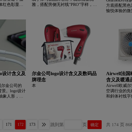
Gearbes
体红色彰显能
雅，搭配旁侧无衬线“PRO”字样，传
方底搭配黑色
“推动世界流
统与现代字体的碰撞彰显了深厚的艺
愉悦体验的微
全球领先的流量
术格调与专业实力。作为全球领先的
字，整体设计
wserve位列
专业音频设备制造商，Focusrite源自
好、科技与品
美国德克萨斯
英国，以卓越的音质与技术可靠性著
力于搭建中国
、天然气、化
称。其Scarlett系列接口成为家庭录音
间的桥梁，通
凭借卓越技术
首选，产品线涵盖Clarett、Red接口及
控，提供涵盖
源与工业领域
ISA话放等。品牌始终坚守英伦设计
多元领域的高
控制产品与服
初心，屡获殊荣，致力于以精湛工艺
活触手可及。
础设施升级与
为全球音乐人与制作人提供高品质的
录音解决方案。
ogo设计含义及
尔金公司logo设计含义及数码品
Airwell
牌理念
含义及暖通
n贝尔金公司的
本
Airwell
景。logo设计
空调行业的先
抽象人形，寓
和斜体衬线字
用户需求的产
靠的专业形象
视觉呼应。全
地与全球研发
体，赋予了品
机、热泵等全
近的形象。同
证。我们致力
n作为全球领先
解决方案，以
跳到第
页
共 174 页 86
171
172
173
确定
共享、电源保
境，是您值得