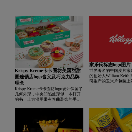
家乐氏标志logo图片
Krispy Kreme卡卡圈坊美国甜甜
世界著名的中国麦片家
的创始人William Keith
圈连锁店logo含义及巧克力品牌
司生产的玉米片包装上
理念
它是正宗的。 这个签
Krispy Kreme卡卡圈坊logo设计保留了
司的官方标志。 最近
几何外形，中央凹陷处形似一本打开
Interbrand为这个美国
的书，上方沿用带有卷曲装饰的手写
进行优化。 微调的细
斜体字样，下方“Doughnuts”置于深绿
叠对比图。 大多数消
色横条上。品牌采用经典红白与深绿
意到这种微调。 事实
配色，强化视觉识别。作为源自美国
“签名”从 2 月份开始
的知名甜点品牌，Krispy Kreme以现
场使用，并于 5 月 14
烤热腾腾的酵母甜甜圈闻名，坚持现
场制作工艺，已在全球33个国家拥有