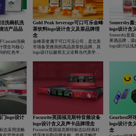
ent宝洁洗碗机洗
Gold Peak beverage可口可乐金峰
Somersb
及清洁产品品
茶饮料logo设计含义及茶品牌理
logo设计
念
Somersb
果酒品牌，源
ascade洗碗
金峰茶隶属于可口可乐公司，是北美
logo设计以
计理念与核心
市场备受推崇的高品质茶饮品牌。其
突破单一苹果
和的红色半圆
logo设计以极简主义诠释当代美学，
与无限延展；
的洁净餐盘一
摒弃繁复图形，采用垂直堆叠的无衬
形顶线，赋予
洗涤任务的圆
线大写字体，通体纯粹金色彰显尊贵
活力。品牌坚
期许。省略下
品质与品牌自信。品牌致力于还原家
人工香精与色
予了视觉轻盈
常冰茶的醇厚本味，凭借严选原料和
新香气，并融
繁复清洁变得
真实口感脱颖而出，成功将舒适惬意
种果香，以自
Cascade作
的居家冲泡体验融入便捷瓶装之中，
力的形象，为
，凭借强劲去
成为深受大众喜爱、兼具传统韵味与
饮用享受。
技术，为全球
现代活力的行业标杆。
具护理方案。
阀门logo设计
Focusrite英国福克斯特音频设备
Gearbes
logo设计含义及声卡品牌理念
logo设计
阀门标志采用流畅
Focusrite英国福克斯特标志以经典衬
念
体在管道中循
线字体勾勒品牌名称，线条流畅优