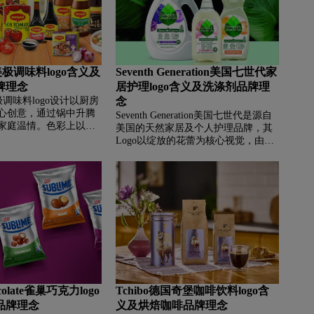
货服务。
坚守与历久弥新的传奇魅力。
美极调味料logo含义及
Seventh Generation美国七世代家
牌理念
居护理logo含义及洗涤剂品牌理
极调味料logo设计以厨房
念
心创意，通过锅中升腾
Seventh Generation美国七世代是源自
家庭温情。色彩上以红
美国的天然家居及个人护理品牌，其
情，黄色字体象征温暖
Logo以绽放的花蕾为核心视觉，由七
作为雀巢旗下知名品
片层叠绿叶构成，象征生命延续与对
秉承“便捷不等于将就”的理
未来七代人的庄严承诺。品牌名称源
化烹饪流程，为全球家
于北美易洛魁部落的古老哲学，以植
味与营养均衡的美味体
物为基础研发产品，涵盖家庭清洁、
婴儿护理等多个品类，致力于践行环
保责任、可持续发展与成分透明的核
心价值观，为全球消费者提供安全、
环保的天然产品选择。
hocolate雀巢巧克力logo
Tchibo德国奇堡咖啡饮料logo含
品牌理念
义及烘焙咖啡品牌理念