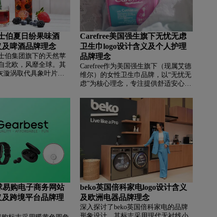
y嘉士伯夏日纷果味酒
Carefree美国强生旗下无忧无虑
含义及啤酒品牌理念
卫生巾logo设计含义及个人护理
y是嘉士伯集团旗下的天然苹
品牌理念
自北欧，风靡全球。其
Carefree作为美国强生旗下（现属艾德
浅灰漩涡取代具象叶片，
维尔）的女性卫生巾品牌，以“无忧无
树局限，寓意风味多元
虑”为核心理念，专注提供舒适安心的
字体微调形成的优雅拱
生理期护理方案。其logo设计以现代
了标志流动韵律与青春
女性视角为出发点，选用饱和紫红色
持纯天然发酵，不添加
调（融合霓虹粉与淡紫），传递活力
素，完美保留苹果的清
与自信，契合卫生巾品类对舒适、无
合梨、西瓜、草莓等多
负担的诉求。字体采用流畅手写风
然纯粹的品质与年轻活
格，曲线柔和且富有韵律，模拟“轻
消费者带来轻松愉悦的
松”的动态感，让“Carefree”字样如行
云流水般自然舒展。细节处对“r”“f”等
字母的微调——如“r”顶部笔画减细增
强轻盈感，“f”下半部分反向弯曲增添
灵动性，既保留品牌辨识度，又通过
t环球易购电子商务网站
beko英国倍科家电logo设计含义
精致设计强化“无忧无虑”的生活态
含义及跨境平台品牌理
及欧洲电器品牌理念
度。整体视觉语言将功能属性（卫生
护理）与情感价值（自在、愉悦）深
深入探讨了beko英国倍科家电的品牌
度融合，成为品牌与女性用户情感联
形象设计，其标志采用现代无衬线小