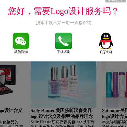
立了独特的品
供安全、优质的蛋白解决方案。
您好，需要Logo设计服务吗？
搜索十次不如一对一直接咨询
logo
Herbal Essences宝洁伊卡璐洗发
Noor Hai
s）在1961年11
水logo含义及洗护品牌理念
及洗护品牌
年， 可以说是
本文详细解析了Herbal Essences宝洁伊
本文详细解读No
品牌，成为洗
卡璐洗发水的logo设计含义，其标志
的Logo设计
乎没有能与之媲
以精致花环为核心意象，由枝条交织
标志融合波浪
微信咨询
手机咨询
QQ咨询
始， 海飞丝产
而成，象征天然草本的蓬勃生命力与
秀发重生与天
和谐共生，寓意产品蕴含的纯净能
了品牌源自南
量。同时介绍了伊卡璐作为宝洁旗下
及其专注于生
自然草本洗护品牌，甄选全球优质植
护发产品线，
物萃取精华，主打高达九成二的天然
生机的使命。
成分，并荣获英国皇家植物园成分鉴
真认证。品牌坚持无硅油、无添加的
纯净配方，致力于为消费者提供温和
有效的洗护体验，让秀发重获健康光
泽。本文详细解析了Herbal Essences宝
洁伊卡璐洗发水的logo设计含义，其
ogo设计含义
Sally Hansen美国莎莉汉森美容
Satiniq
标志以精致花环为核心意象，由枝条
logo设计含义及指甲油品牌理念
logo设计
交织而成，象征天然草本的蓬勃生命
力与和谐共生，寓意产品蕴含的纯净
大利化妆品的
Sally Hansen莎莉汉森美容logo以手写
本文详细解读了S
能量。同时介绍了伊卡璐作为宝洁旗