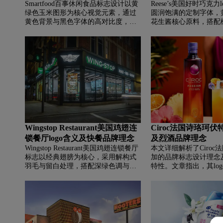
Smartfood百事休闲食品标志设计以黄
Reese’s美国好时巧克力
绿色玉米图形为核心视觉元素，通过
圆润饱满的定制字体，
黄色背景与黑色字体的高对比度，传
花生酱核心原料，搭配
递产品天然美味与稳健可靠的品牌形
呈现花生酱与巧克力的
象。品牌起源于美国马萨诸塞州，凭
体字母象征浓郁风味，
借将爆米花与切达奶酪融合的独特创
赋予标志动感与活力。
意，从家庭厨房起步发展为健康零食
夕法尼亚州，凭借独特
标杆。本文详细解读了Smartfood标志
球，年销售额超五亿美
的设计语言与视觉内涵，并阐述了品
的包装已成为其独特象
牌坚持天然成分、践行可持续发展的
理念与成长历程。
Wingstop Restaurant美国鸡翅连
Ciroc法国诗珞珂伏特
锁餐厅logo含义及快餐品牌理念
及烈酒品牌理念
Wingstop Restaurant美国鸡翅连锁餐厅
本文详细解析了Ciroc
标志以经典翅膀为核心，采用解构式
加的品牌标志设计理念
羽毛与留白处理，搭配深绿色调与锯
特性。文章指出，其log
齿边缘，巧妙隐喻菜品的辛辣风味与
之岩”为核心灵感，通
创新理念。徽章式结构结合“Wing
维球体与烟熏纹理，隐
Experts”标语，在粗犷与清新间取得平
滤工艺与纯净泉源，搭
衡。品牌源自德克萨斯州，秉持“专注
体彰显奢华格调。同时，介
一事，做到极致”理念，凭借经典风味
作为源自法国的高端葡
与数字化布局迅速崛起，致力于成为
借独特的葡萄原料与五