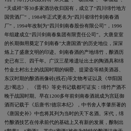
“天成祥”等30多家酒坊收归国有，成立了“四川绵竹地方
国营酒厂”，1984年正式更名为“四川省绵竹剑南春酒
厂”，1994年改制为“四川剑南春股份有限公司”，1996
年组建成立“四川剑南春集团有限责任公司”。大唐皇室
的长期御用奠定了剑南春"大唐国酒"的历史地位，深深
烙上了盛唐文明的印迹。剑南春酒的产地绵竹，酿酒历
史已有三、四千年。广汉三星堆遗址出土的陶酒具和绵
竹金土村出土的战国时期的铜罍、提梁壶等精美酒器、
东汉时期的酿酒画像砖(残石)等文物考证以及《华阳国
志?蜀志》、《晋书》等史书记载都可证实：绵竹产酒不
晚于战国时期。早在1200多年前剑南春酒就成为宫廷御
酒而记载于《后唐书?德宗本纪》，中书舍人李肇所著的
《唐国史补》中也将其列为当时的天下名酒。宋代，绵
竹酿酒技艺在传承前代的基础上又有新的发展，酿制出