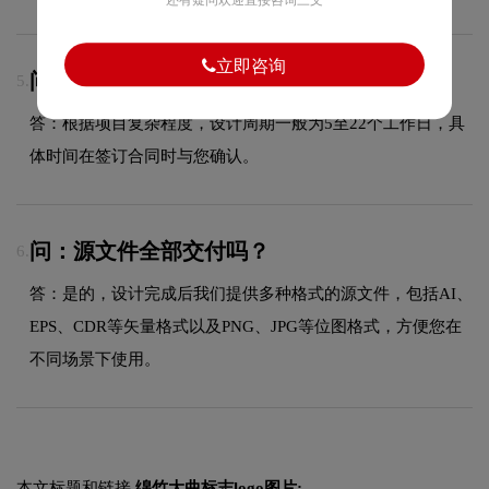
立即咨询
问：LOGO设计周期多久？
5.
答：根据项目复杂程度，设计周期一般为5至22个工作日，具
体时间在签订合同时与您确认。
问：源文件全部交付吗？
6.
答：是的，设计完成后我们提供多种格式的源文件，包括AI、
EPS、CDR等矢量格式以及PNG、JPG等位图格式，方便您在
不同场景下使用。
本文标题和链接
绵竹大曲标志logo图片: