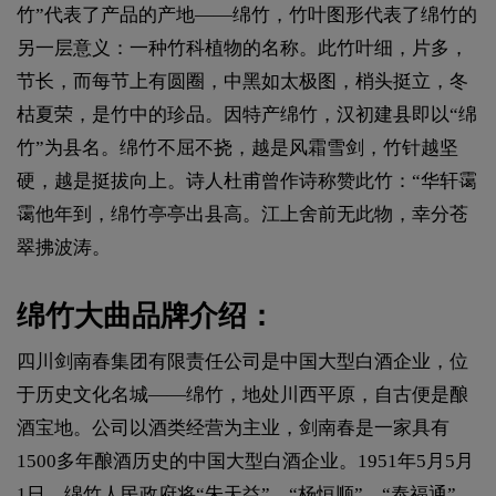
竹”代表了产品的产地——绵竹，竹叶图形代表了绵竹的
另一层意义：一种竹科植物的名称。此竹叶细，片多，
节长，而每节上有圆圈，中黑如太极图，梢头挺立，冬
枯夏荣，是竹中的珍品。因特产绵竹，汉初建县即以“绵
竹”为县名。绵竹不屈不挠，越是风霜雪剑，竹针越坚
硬，越是挺拔向上。诗人杜甫曾作诗称赞此竹：“华轩霭
霭他年到，绵竹亭亭出县高。江上舍前无此物，幸分苍
翠拂波涛。
绵竹大曲品牌介绍：
四川剑南春集团有限责任公司是中国大型白酒企业，位
于历史文化名城——绵竹，地处川西平原，自古便是酿
酒宝地。公司以酒类经营为主业，剑南春是一家具有
1500多年酿酒历史的中国大型白酒企业。1951年5月5月
1日，绵竹人民政府将“朱天益”、“杨恒顺”、“泰福通”、