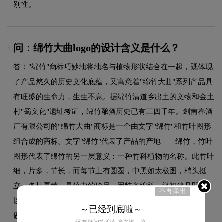
别性。
问：绵竹大曲logo的设计含义是什么？
4.
答："绵竹"商标巧妙地将地名与植物形状结合在一起，既体现
了产品悠久的历史文化底蕴，又寓意着"绵竹大曲"系列产品具
有旺盛的生命力，生生不息。据绵竹清道乡出土的文物和金土
村"蜀文化"遗址考证，绵竹酿酒历史已有三四千年。剑南春酒
厂有限公司的"绵竹大曲"商标是一个由文字"绵竹"和竹叶图形
组合成的商标。文字"绵竹"代表了产品的产地——绵竹，竹叶
图形代表了绵竹的另一层意义：一种竹科植物的名称。此竹叶
细，片多，节长，而每节上有圆圈，中黑如太极图，梢头挺
立，冬枯夏荣，是竹中的珍品。因特产绵竹，汉初建县即
不再弹出
以"绵竹"为县名。绵竹不屈不挠，越是风霜雪剑，竹针越坚
～已经到底啦～
硬，越是挺拔...
还有疑问欢迎直接咨询三文