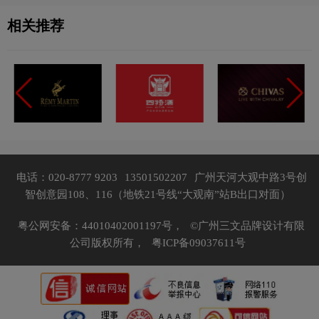
相关推荐
电话：020-8777 9203
13501502207
广州天河大观中路3号创
智创意园108、116（地铁21号线“大观南”站B出口对面）
粤公网安备：44010402001197号，
©广州三文品牌设计有限
公司版权所有，
粤ICP备09037611号