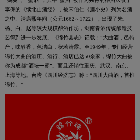
“鹅黄”、“蜜酒”，其中“蜜酒”被作为独特的酿酒法收于
李保的《续北山酒经》，被宋伯仁《酒小史》列为名酒
之中。清康熙年间（公元1662～1722），出现了朱、
杨、白、赵等较大规模酿酒作坊，剑南春酒传统酿造技
艺得到进一步发展。《绵竹县志》记载：“大曲酒，邑特
产，味醇香，色洁白，状若清露。至1949年，专门经营
绵竹大曲的酒庄、酒行、酒店已达50余家，绵竹大曲被
称为成都“酒坛一霸”。而且还销往重庆、武汉、南京、
上海等地。台湾《四川经济志》称：“四川大曲酒，首推
绵竹。”