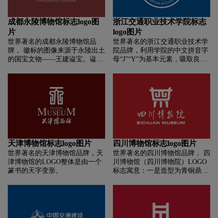
北京大学校徽相呼应。 1、蛇杖
一身，设计设想及雕塑作品水准
符号:作为医学界最为悠久、最为
精湛。
成都永陵博物馆标志logo图
浙江交通职业技术学院标志
常用的视觉元素、象征着驱除病
片
logo图片
魔、追求健康，体现了北医学者
世界著名的成都永陵博物馆品
世界著名的浙江交通职业技术学
担负生死、救死扶伤的责任，同
牌， 徽标的图像来源于永陵出土
院品牌，利用学院的中文拼音字
时也强调了北医的学科领域和行
的国宝文物——王建谥宝。谥宝
母“J”“Y”为基本元素，吸取良渚
业特征。 2、枝叶符号:舒展的绿
是指刻有皇帝谥号的玉玺，象征
文化鱼纹、云纹、玉综边纹的理
叶象征生命与健康，表达了对生
帝王死后在阴间继续享有人间的
念，通过形象组合，产生动感和
命的美好寄托，表现了北医学者
权威。 王建谥宝作为我国迄今仅
内涵。体现“乘风破浪会有时，
关爱生命、呵护健康的人文精神;
有的几方帝王谥宝之一，价值珍
直挂云帆济沧海”这种拼搏的精
饱满的橄榄枝叶似成熟的稻谷，
贵自不待言，更为独特的是此谥
神。字型由三个相似的图形组
有北医学术成果丰硕、学生桃李
宝的印纽并非传统的帝王专用
成，图形以“J”字为设计起点，通
天下的美好寓意。另外通过适当
“龙”形图饰 ，而是身体为龙，头
过组织融合形成一个浪和浪花，
的调整字与图形间的距离使得各
部为兔，这奇特的“兔头龙”中，
反映学院在时代的大潮中的蓬勃
元素之间更加严谨，有整体感。
隐含的则是王建的身世之感。王
发展，体现学院站在时代的浪尖
标识整体看起来显得饱满、精
天津博物馆标志logo图片
四川博物馆标志logo图片
建生于公元847年，为丁卯年，
和时代弄潮儿，并有无数的闪光
致、庄重。 3、蛇的形态是借鉴
世界著名的天津博物馆品牌，天
世界著名的四川博物馆品牌， 四
生肖属兔，出生卑微的他投身行
点，寓意学院在新世纪的新变
国际卫生组织通用的标准图形，
津博物馆的LOGO整体是由一个
川博物馆（四川博物院）LOGO
伍，历经数十载南征北战，终于
化。浪花代表激情和力量，体现
并做了视觉加工、形态简洁大
篆书的天字变形。
标志寓意：一是造型为青铜鼎样
在60岁时登基称帝 。甲子轮回又
学院“励志力行”的校训。图形上
方，彰显出北医追求健康、呵护
式，是博物馆的象征性标志；二
逢丁卯，兔肖皇帝兔年登基，成
的点和“J”“j”组合向下看形似一
生命的积极形象。绿叶通过视觉
是logo上下分开看又是“四川”两
为真龙天子，这就使兔与龙结下
个人在专注于看书，代表学院的
加工显得圆润舒展，象征生命之
个字，鲜明的代表了四川巴蜀文
了不解之缘 。历史上像王建这样
学生在认真学习，向上的图形形
树长青;绿叶交叉处巧妙地构成了
化特色。
刻意渲染自己属相的皇帝，可谓
似三个人在一起向上奔跑，代表
展翅飞翔的鸟的外形，表达了对
绝无仅有，这别具意趣的“兔头
学院的教育事业在向前奔跑。图