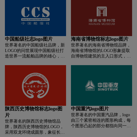
坡为主的现代建筑物，形体上偏
变迁，展现了文化的发展和时代
越、蓝海发展。 标志组合如旭日
现代是为了迎合整个社会的潮流
的进步。从仰视的角度看，该标
东升、充满光感,象征陕西交控集
趋势与前进步伐。 内蒙古博物院
志结合了新旧建筑的特征和意
团如初升的太阳焕发勃勃生机,体
标志设计，我们采取了建筑物的
义，通过柱式的融合展示了新老
现了集团“实干、担当、创新、
剪影形式加以润色，中间为了使
交替的概念。这种设计象征着河
高效”的企业精神,展示了陕西交
得标志更有灵动性我们采用了现
北博物院既继承了传统，又引领
控集团蓬勃的精神面貌和美好 的
代处理手法，将博物院的英文缩
着未来，实现了文化的传承和历
发展前景。 白色正三角形寓意大
中国船级社志logo图片
海南省博物馆标志logo图片
写“IMM”作为支撑柱的剪影竖立
史的连续性。同时，色彩的选择
山、高塔,象征陕西交控集团坚实
世界著名的中国船级社品牌，新
世界著名的海南省博物馆品牌，
在中间使得标志更具有气魄更加
——紫铜与玻璃的组合，不仅表
稳固、勇攀高峰的发展愿景;白色
LOGO的问世展现中国船级社打
海南省博物馆的LOGO形象提取
透气与鲜活。标志我们从左往右
现了古朴与现代的融合，也预示
线条是高速公路、大桥、立交、
造世界一流船舶品牌的雄心，凝
自博物馆建筑的主入口形式，具
看时神似一匹草原奔腾的骏马，
了过去与未来的交汇。
隧道,象征高速公路纵贯三秦、飞
聚了中国船舶人的热盼与追求。
有较强的层次感。LOGO中心图
象征着草原民族豪放的性格与历
架南北,又如白色风帆,陕西交控
中国船级社新LOGO设计采用艺
形既是博物馆入口立柱的缩影，
史文化的传承。从右向左看时仿
集团乘风破浪、扬帆启航、驶向
术化、意境化的英文字母缩写
也是“海”的拼音首字母“H”。
佛是一只翱翔在天空中的雄鹰向
辉煌。
CCS作为标识主体。
全中国、全世界传递着草原人民
富足、平安、祥和的喜悦情怀，
传达着内蒙古悠久的历史文化。
陕西历史博物馆标志logo图
中国重汽logo图片
片
世界著名的中国重汽品牌，logo
由三个紧密相连的图形构成，每
世界著名的陕西历史博物馆品
个图形凸起的部分都指向同一个
牌，陕西历史博物馆的LOGO，
方向。这种设计不仅代表着公司
采用双龙环绕成圆形，象征长安
的团结一致，还表达了公司想要