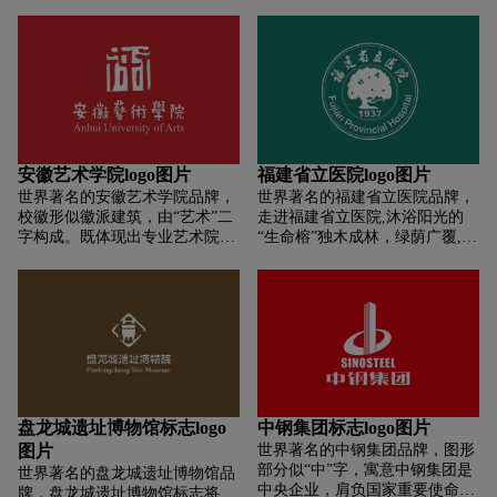
自古为帝王之都，中间则为陕西
成为中国重型汽车行业领导者之
历史博物馆建筑外观的形状。
一的雄心壮志。 除了上述的历史
和文化内涵外，logo还包括了一
些具体的元素，如三角形的形
状，这既代表了中国重汽集设
计、开发、生产制造、销售服务
于一体的业务模式，也寓意着公
司具有统一整合能力和现代意
安徽艺术学院logo图片
福建省立医院logo图片
识。此外，绿色的背景象征着企
世界著名的安徽艺术学院品牌，
世界著名的福建省立医院品牌，
业的生机和活力，而黄色的背景
校徽形似徽派建筑，由“艺术”二
走进福建省立医院,沐浴阳光的
则象征着企业的智慧和持久的生
字构成。既体现出专业艺术院校
“生命榕”独木成林，绿荫广覆,省
命力。
的办学特色，也反应学院徽派楼
立人用心浇灌。医院院徽图案也
群的建筑风格。整个图式继承新
源于此，圆形的院徽由中英文
安写意之风，用中国印做底，确
“福建省立医院”、“Fujian
定中国红为标准色。校名采用徽
Provincial Hospital”、“1937”及榕
风大家赖少其先生书法字体。赖
树造型组成,中文“福建省立医院”
少其先生字朴拙奇崛、圆劲浑
由书法家余险峰先生书写,“1937”
厚、潇洒飘逸，与校徽印章造型
为医院创办时间。正中的榕树为
相得益彰。
福建省省树，气度不凡、大家风
范,以之为中心,象征着福建省立
盘龙城遗址博物馆标志logo
中钢集团标志logo图片
医院在福建医疗卫生行业中的地
图片
世界著名的中钢集团品牌，图形
位。榕树枝繁叶茂,四季常青,不
部分似“中”字，寓意中钢集团是
世界著名的盘龙城遗址博物馆品
畏严寒，傲然挺立，是全体员工
中央企业，肩负国家重要使命。
牌，盘龙城遗址博物馆标志将
关爱生命、服务健康、追求生命