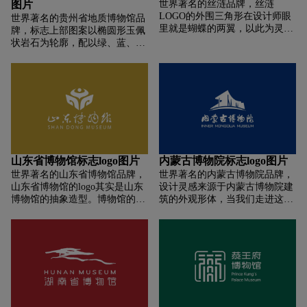
图片
世界著名的丝涟品牌，丝涟
的观念。
底蕴，又突出了“上海交通大学”
LOGO的外围三角形在设计师眼
世界著名的贵州省地质博物馆品
的强大工科背景；不仅充分表达
里就是蝴蝶的两翼，以此为灵
牌，标志上部图案以椭圆形玉佩
了医学的深刻内涵，更阐明了我
感，通过抽象化、图案化的方
状岩石为轮廓，配以绿、蓝、
院的办学思想和理念，文明韵味
式，体现在建筑设计中，让其隐
黄、褐相互交替、渐变过渡的色
浓厚，特色象征鲜明。
隐包含着一种灵动感，完美的与
带，归纳表现了山、水、林、
成都的繁华大街融为一体。
田、湖、草等自然生态元素，融
合体现了生物圈、沉积岩、喀斯
特、地质资料等相关概念。 标志
上部图案中心使用了具有贵州代
表性的古生物化石形象，左侧海
百合与右侧贵州龙，共同组成篆
体的“博”字，通过远古化石与人
山东省博物馆标志logo图片
内蒙古博物院标志logo图片
类文字的巧妙结合，突出博物机
世界著名的山东省博物馆品牌，
世界著名的内蒙古博物院品牌，
构博古通今、博采众长的文化特
山东省博物馆的logo其实是山东
设计灵感来源于内蒙古博物院建
性。 整个标志融通时间与空间、
博物馆的抽象造型。博物馆的上
筑的外观形体，当我们走进这个
具象与抽象，色彩鲜明，充满活
部是一个银白色的半圆形穹顶，
城市的时候，从远方眺望我们看
力，视觉上给人以柔和、流动的
像初升的太阳和喷涌的泉水，充
到了一个银灰色由钢架结构与绿
舒适感受，具有较强的视觉冲击
满生机和活力，凸显春城的魅
色草坡为主的现代建筑物，形体
力，较好地归纳了特性、体现了
力；下部是庄重稳重的灰色方形
上偏现代是为了迎合整个社会的
特点、表达了特色。
镌刻立方体，时尚而有雕塑之
潮流趋势与前进步伐。 内蒙古博
美；太乙山上饰有独特雪花青石
物院标志设计，我们采取了建筑
板的外墙，庄严典雅。
物的剪影形式加以润色，中间为
了使得标志更有灵动性我们采用