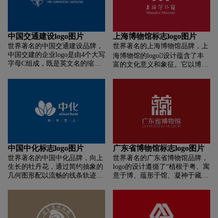
生命的渴望，也表现出北医学子
龙”尽显其草根本色。 徽标
形由三组而成，又似三个人，代
志存高远，体现了北医的办学理
文字中的“永陵”二字取材于另一
表了“三人行，必有我师”和“以人
念。
件珍贵出土的文物——哀册，其
为本”的教育教学理念与做事原
文字风格上承唐人楷书端庄工整
则。标志图形似一个拳头，代表
中国交通建设logo图片
上海博物馆标志logo图片
的气象，下启宋代行书流丽婉媚
力量和团结的精神。图形上的一
世界著名的中国交通建设品牌，
世界著名的上海博物馆品牌，上
的意度，是五代时期书法的代表
点，寓意早上的太阳，代表学院
中国交建的企业logo是由4个大写
海博物馆的logo设计蕴含了丰
之作 。按古代礼制规定，“陵”字
蒸蒸日上的教育事业。标志下面
字母C组成，既是英文名的缩
富的文化意义和象征。它以博物
乃君主及帝王葬所之专称，以山
的弧线，代表的是一条路，弧线
写，同时四个“C”相交，得到一
馆的实体形象为抽象模型，上圆
陵高大喻其地位崇高 。王建陵号
向上，和浪花并行，这表示学院
中心点，说明以交建为中心，以
下方的设计象征着中国的“天圆
取“永”字，自是寓有长久、永远
的教学之路无止境和学院的教育
交建的技术，将基础设计建设工
地方”之说。logo的主体部分由上
之意，象征吉祥美好 。我国历代
事业具有许多亮点。外形采用
程向四面八方辐散开来，也体现
海博物馆的首字母“S”和镇馆之
帝王以 “永” 为陵号者颇多，如
“双圆”图形，这样的造型适合正
了公司无限的创造力和巨大的成
宝大克鼎的形象结合而成，其
秦武王陵、西魏文帝陵、南唐元
规场合的使用，取中间单体部分
长空间;以深蓝色作为公司的标准
中“S”包容“M”，即大克鼎，体现
宗陵、明世宗陵等 ，皆号“永
图形可以使用到学院各个不同的
色，象征中国交通建设股份有限
了博物馆的属性。大克鼎的下半
陵”。而前蜀王建墓乃成都名胜
场合，整个标志充满现代设计理
公司作为中国交通基础设施建设
部构成字母“M”，同时也似徐徐
古迹，是以特选唐代书法大家欧
念。标志正面的1958年，代表学
行业旗舰所具有的高科技、现代
拉开的帷幕，给人回眸历史、探
中国中化标志logo图片
广东省博物馆标志logo图片
阳询所书碑帖，合书为“成都永
院的办学时间，代表的是学院的
化、基础性、大型化等特征;
寻文化的之期望。 此外，logo的
陵”。
历史。标志色彩采用蓝色，蓝色
世界著名的中国中化品牌，向上
世界著名的广东省博物馆品牌，
设计还巧妙地融入了“SHANG
代表平静、平和，意为学院建设
生长的牡丹花，通过简约抽象的
logo的设计遵循了“植根于粤、寓
HAI”的首字母“S”和“H”，整体造
“和谐校园”的要求。标志设计变
几何图形配以流畅的线条轨迹予
意于博、蕴形于馆、凝神于藏”
型传统又现代，稳重且具有浓厚
化丰富，线条流畅，传达理念清
以灵动展现，同时外部整体造型
的原则，其中“藏”字在设计中起
的历史文化气息。上下起伏的波
晰，中英文字体主要表现了学院
打破传统对称格局，预示中国中
到了核心作用。通过“藏”字的设
浪弧线体现了上海的海洋文化，
是一个多学科、多专业的学校，
化同大自然生生不息一样，充满
计，隐含了“广东”的字形和“博”
寓意浩瀚博大，也合乎上博的博
充分融合学校自身的特点。
盎然生机，迸发无限活力。牡丹
的字韵，这不仅体现了广东省博
物馆属性。外圈凹槽处向外发