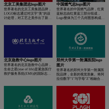
的新生。同时字母“EYE”又是人
放，喻示勇于担当、敢于跨越、
驾护航! 棕褐色：代表中国传统
北京工美集团志logo图片
中国燃气志logo图片
民币符号的意向形态，意味着公
开拓创新、创造辉煌的使命感。
文化,寓意传承精湛的中医医术
世界著名的北京工美集团品牌，
世界著名的中国燃气品牌，红黄
司财源滚滚，生意兴隆。
标志中运用蓝、红两种主流色
形象的表达出大连市第二人民医
LOGO标志通过对汉字“美”的设
蓝标志由红黄蓝三部分组成，
彩，表明驰骋江海、翱翔天地、
院始终传承我国优良的中医文化
计处理，对工艺之美作出了新的
Logo整体为三个几何图形构成，
全球发展、奉献精品的社会责任
精神，救世济人,仁爱为怀。用传
诠释。工艺美术的核心在于美，
寓意榆林中燃三方股东通力合
意识。 中国能源建设集团始终坚
统中国色彩传达专业、踏实、可
工艺美术服务于大众，其目的就
作。红色代表热烈、奔放、激
持战略眼光、系统思维、历史角
靠的品牌形象。 吉祥红：代表爱
在于追求美创造美。美字本身就
情、斗志，寓意着红红火火，蒸
度、专业维度，全面研判新发展
心、奉献,寓意医护工作者无私奉
具有对称结构、具有装饰美感的
蒸日上。蓝色代表科技、智慧、
阶段的新机遇新挑战，以新发展
献精神 鲜艳的红色,代表大连市
优美字形，在造字之初美字即为
博大、远见，寓意着和谐。黄色
理念为统领，深度融入新发展格
第二人民医院医护工作者通过精
人类通过头上的装饰表现美感，
代表朝阳、辉煌、鼓舞、和谐，
局，并且高度重视企业文化的建
湛的医术和高尚的品德,为千家万
直到今天，人们看到美这个字还
在色彩搭配上来说，色彩对比强
设与培育，是践行国家战略、推
户注入生的力量。 海湾蓝：代表
会不由而然的产生愉悦的心理反
烈，鲜明。象征榆林中燃人以城
动能源革命、保障能源安全、加
西医,寓意宁静和希望 蓝色是一
应。 “线”在中国传统装饰艺术中
镇燃气发展为己任，立足能源之
快“走出去”的主力军和排头兵，
种冷色调,展现出西医科学、智
北京急救中心logo图片
郑州大学第一附属医院logo
占有极为重要地位，无论是上古
都，承当使命、智慧图强，为服
是加快高质量发展、建设美好生
慧、冷静、博爱的特点,为病人带
世界著名的北京急救中心品牌，
图片
的彩陶青铜纹样、秦汉的砖雕石
务榆林经济和保障安全用气的决
活的重要力量。
来宁静和希望。三种标准色各有
生命之星(stae of life)是紧急医疗
世界著名的郑州大学第一附属医
刻，还是明清的掐丝珐琅、编织
心。
代表又互相融合,丰富品牌视觉形
救护服务系统(EMS)的国际志，
院品牌，全新的视觉形象。将阿
工艺……都闪烁着线的艺术光
象,完整地传达出二院的品牌理
不论在救护车、救护直升机、救
拉伯数字“1”与字母“Z”相融合，
彩。新北京工美集团LOGO标志
念。
护器材与救护技术员制服上都会
构成了汉字“中”的形态，于此寓
运用了线的交叠、渐变，通过几
发现生命之星的符号，但大家共
意医院立足中原、面向全国。院
何化的节奏排列产生具有韵律的
同的一个疑问是，生命之星为
徽整体充满了社会精神和高贵的
组合关系。LOGO标志的线条上
什?是以跟权杖与一条蛇来代
人文关怀，在有效延续郑州大学
细下粗，在对称稳定中蕴含着动
表？尤其是从事紧急医疗救护相
第一附属医院品牌资产的同时，
感。弧线的交叠在似与不似之间
关人员会更好奇它的由来。 蓝色
融入了中国传统艺术的新形象脱
形成具有彩陶文化风格的“鱼纹”
生命之星(star of life)是美国任职