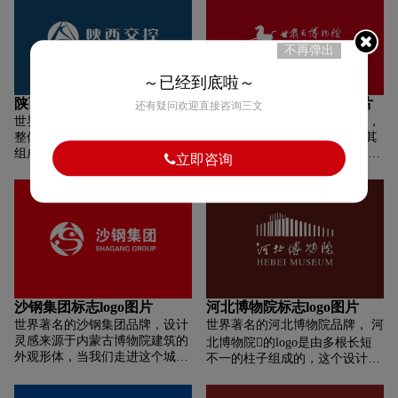
世界，信号满格象征着连接、无
（1992年1月）。 绿色象征茶
限、多样、延续等多重含义。 颜
叶，图形中的M是博物馆
色选择：整体视觉以科技之蓝为
（museum）的第一个字母，点
不再弹出
主色调，体现了科技属性。红色
明了中国茶叶博物馆。 图形无边
和绿色线条则彰显了广电的红色
界，象征茶文化外延很广。渐变
～已经到底啦～
基因和安全特性，三色融合即为
的水波推向远方，象征中国古老
陕西交控标志logo图片
甘肃省博物馆标志logo图片
还有疑问欢迎直接咨询三文
电视三原色，极具广电风格。
悠久的茶文化仿佛似潺潺流水，
世界著名的陕西交控品牌，标志
世界著名的甘肃省博物馆品牌，
向世界广泛地传播开去。 图形象
整体由正圆、三角形和弧形线条
甘肃省博物馆的LOGO来源于其
征向观众捧上一碗刚冲泡的热气
组成,正圆寓意包容、和谐、团
馆藏文物——马踏飞燕的形象。
腾腾的茶。 整个标志图形饱满，
立即咨询
结、无限，三角形寓意稳固、力
马踏飞燕又名“马超龙雀”、“铜奔
富有韵律、柔和的动感。
量、坚定、奋进,三角形及弧形线
马”，为东汉青铜器，1969年出
条代表高速公路,由陕交控缩写
土于甘肃省武威雷台墓。奔马昂
“SJK”组合而成，契合陕西交控
首嘶鸣，举足腾跃，一只蹄踏在
集团“以路为本、创新驱动、产
一只飞翔的燕子身上，展现了骏
融结合、综合开发”的发展战
马矫健的英姿和风驰电掣的神
略。 标志颜色采用“黄、红、蓝”
情，给人们以丰富的想象力和感
色块融合,代表三秦大地和企业特
染力。这件两千年前制作的铜奔
质： 黄色代表陕北黄土高原,象
马造型生动，铸造精美，比例准
沙钢集团标志logo图片
河北博物院标志logo图片
征财富、品质、希望,寓意创造价
确。
世界著名的沙钢集团品牌，设计
世界著名的河北博物院品牌， 河
值、走向辉煌。 红色代表关中经
灵感来源于内蒙古博物院建筑的
北博物院的logo是由多根长短
济繁荣,象征热烈、活力、美好,
外观形体，当我们走进这个城市
不一的柱子组成的，这个设计创
寓意奋力争先、追赶超越。 蓝色
的时候，从远方眺望我们看到了
意来源于建筑物的外形。这些柱
代表陕南自然生态,象征科技、智
一个银灰色由钢架结构与绿色草
子与光影相结合，寓意着历史的
慧、格局,寓意科技立企、追求卓