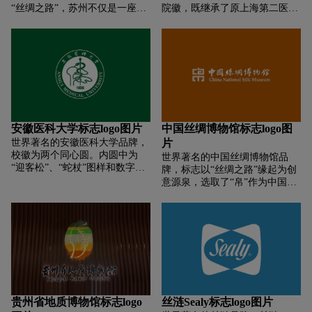
“丝绸之路”，苏州不仅是一座园
院徽，既继承了原上海第二医科
林之城，也是丝绸之府。把握古
大学的文化底蕴，又添加了上海
代丝绸之路与现代丝绸城的历史
交通大学的工科特色，形象鲜
性联系，反映东西方文化交流的
明、寓意丰富。 院徽的中心造型
开放意识。整体色彩以白色为
为国际公认的医疗卫生行业的永
主，反映丝绸的本色，墙面在人
久标志与象征——蛇杖。蛇杖上
口处作一自然的曲折，象征着丝
部展开的翅膀，孕育白衣天使的
绸的柔软、飘逸，墙顶直立一排
美好寓意，更象征着医学事业的
变体桑树，中间圆形镂空，又宛
腾飞；翅膀与人形的巧妙融合，
如丝绸之路上一段绵延的古城
是我院“博极医源，精勤不倦” 精
安徽医科大学标志logo图片
中国丝绸博物馆标志logo图
墙。墙前分别装饰着采桑女、烷
神的生动描述。同时，运用“白
世界著名的安徽医科大学品牌，
片
纱女和织绸女三尊汉白玉雕像，
玉兰花瓣”的形象元素，点题上
校徽为两个同心圆。内圆中为
世界著名的中国丝绸博物馆品
在大门广场，可看到一条象征
海以及海派文化荟萃，切合我院
“迎客松”、“蛇杖”图样和数字
牌，标志以“丝绸之路”缘起为创
“丝绸之路”的东西通道，与贯穿
“海纳百川，博采众长”的传统特
“1926”。“迎客松”是安徽省的象
意源泉，选取了“帛”作为中国丝
主楼南北的全封闭现代化白色墙
色。 院徽中“J.A.T.S”的字母组
征，“蛇杖”是医学的标志，
织品的代表，从内在关联性与视
面相交。
合，是对我院前身“上海第二医
“1926”是学校创建年份。外圆上
觉形象的联想层面，对“帛”字进
科大学”的历史传承；代表工科
方为中文“安徽医科大学”字样，
行造型演绎，以双线印章字作为
性质的齿轮与“S”的融合，寓意
下方为英文“ANHUI MEDICAL
表现形式，象征着丝绸发展的历
着我院更名后医理、医工结合发
UNIVERSITY”字样。颜色为绿
史印记，承载着丝绸文化的延续
展的历史新机遇。院徽周边附以
色，标准色值:C100 M0 Y100
与传播。整体标志造型独特、别
中英文的“上海交通大学医学院”
K40
具新意、内蕴绵长。并将丝博首
字样，于形神一致中展现了我院
字母C、S、M融入其中，既表现
五十多年办学历程的独特风采。
了博物馆的专属特点与历史文
综上所述，上海交通大学医学院
贵州省地质博物馆标志logo
丝涟Sealy标志logo图片
化，也彰显了丝绸文明和国际化
的院徽既包含了我院的传统文化