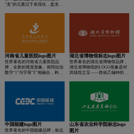
中间蓝色柱体形似钢铁支柱，体
“龙”的元素过于表现化，盘龙城
之树长青的精神象征。榕树有着
现行业特征和奋发进取的企业精
最早叫盘土城，是老地名;发现城
旺盛的生命力,独木成林、荫福人
神。两侧红色椭圆形体象征团
址后，因地处盘龙湖的湖畔，因
类、造福百姓，是医院救死扶
结、合作，展示中钢集团立足全
而得名，采用龙的元素而没能将
伤、以人为本、爱心无限的品牌
球、双赢发展的经营理念。文字
龙巧妙的应用，对于盘龙城遗址
象征。
部分是中钢集团的英文简称，代
保护区及其宫殿并没有紧紧扣
表企业坚实的基础和国际化运作
住，博物馆的建设及标志都是为
体系。标志全面展示了中钢集团
了突出这个遗址保护区。
“团结奋进、争创一流”的企业风
范和远大理想。
河南省儿童医院logo图片
湖北省博物馆标志logo图片
世界著名的河南省儿童医院品
世界著名的湖北省博物馆品牌，
牌，全新的视觉形象。将阿拉伯
湖北省博物馆的LOGO形象是对
数字“1”与字母“Z”相融合，构成
其镇馆之宝——曾侯乙编钟的提
了汉字“中”的形态，于此寓意医
炼，LOGO两边编钟中心线条的
院立足中原、面向全国。院徽整
反复，好像是敲打编钟后的袅袅
体充满了社会精神和高贵的人文
余音，颇有兼顾视觉效果的想像
关怀，在有效延续郑州大学第一
空间。 曾侯乙编钟是东汉初期珍
附属医院品牌资产的同时，融入
贵文物，1978年在湖北随县（今
了中国传统艺术的新形象脱颖而
随州市）出土文物。其是由六十
出。院徽形象现代坚实饱满，将
五件黄铜编钟构成的巨大传统乐
郑州大学第一附属医院的历史和
器，其音区跨五个半八度，十二
肩负的使命表现的完美和谐。
个半音完备，呈现了精湛的铸造
中国能建logo图片
山东省农业科学院标志logo
工艺和优良的音乐特性。
世界著名的中国能建品牌，标志
图片