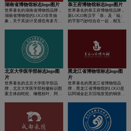
了现代处理手法，将博物院的英
湖南省博物馆标志logo图片
恭王府博物馆标志logo图片
文缩写“IMM”作为支撑柱的剪影
世界著名的湖南省博物馆品牌，
世界著名的恭王府博物馆品牌，
竖立在中间使得标志更具有气魄
湖南省博物馆的LOGO非常抽
新LOGO将汉字「恭」及「福」
更加透气与鲜活。标志我们从左
象，关于其设计灵感也有多方面
的字形巧妙结合在一起，相互衬
往右看时神似一匹草原奔腾的骏
解读。其实，这个LOGO为湖南
托、互为成像构建出「福在府
马，象征着草原民族豪放的性格
省博物馆新馆的造型剪影，其设
中」的博物馆建筑群空间格局，
与历史文化的传承。从右向左看
计师也是主体建筑的设计师矶崎
体现出恭王府博物馆是一座建立
时仿佛是一只翱翔在天空中的雄
新。湖南省博物馆此外，这个剪
在遗址基础上，以王府历史文化
鹰向全中国、全世界传递着草原
影LOGO也是《山海经》中神兽
研究、展示、传播为核心,拥有
人民富足、平安、祥和的喜悦情
强良的造型。这种似羊非羊似虎
「福文化」内涵的博物馆，具有
怀，传达着内蒙古悠久的历史文
非虎的神兽，绘制于马王堆辛追
鲜明的识别性。 ​​​
化。
夫人的黑地彩绘棺上。
北京大学医学部标志logo图
黑龙江省博物馆标志logo图
片
片
世界著名的北京大学医学部品
世界著名的黑龙江省博物馆品
牌，北京大学医学部校徽标识图
牌，黑龙江省博物馆的LOGO是
案主体由蛇杖、橄榄枝叶、阿拉
以阿城金赴京旧地发觉的铜坐龙
伯数字“1912”、圆形外环以及
为原形，标志字体样式选用的是
中、英文字组合而成。标识图案
郭沫若1962年亲自为黑龙江历史
借鉴了国际卫生组织通用的标准
博物馆书写的馆名。铜坐龙，
蛇杖图形，蛇杖与橄榄枝分别象
1965年出土文物于黑龙江阿城市
征生命和希望。彰显出北医学者
东城古城墙边，应当为金代皇家
关爱生命的人文精神。双环结构
专用马车上的装饰品。它集龙、
代表北医的凝聚力，同时，也与
麟麟、狮、犬品牌形象和特性于