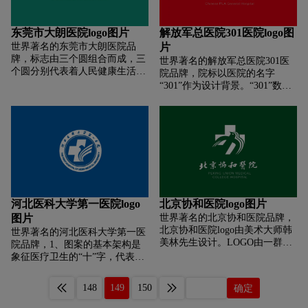
颖而出。院徽形象现代坚实饱
图案，寓意年年有余，象征企业
於全国高速公路交通安全署，紧
满，将郑州大学第一附属医院的
的可持续的良性发展。 将美字的
急疗救护部门主管，LEO
历史和肩负的使命表现的完美和
笔画归纳为平行的直线与对称的
东莞市大朗医院logo图片
解放军总医院301医院logo图
R.Schwartz 先生，於 1973 年所
谐。
弧线，直线是“工”字的笔形特
世界著名的东莞市大朗医院品
片
设计的(美国之紧急医疗就护法
点，弧线是“美”字的上下笔画的
牌，标志由三个圆组合而成，三
EMS ACT 亦於同年颁订)。在此
世界著名的解放军总医院301医
归纳，同是体现了天圆地方的中
个圆分别代表着人民健康生活的
之前美国紧急医疗救护的标志大
院品牌，院标以医院的名字
国宇宙观与图形观。 LOGO标志
美满、医院发展建设的美满、健
多数以白底橘色十字为代表，由
“301”作为设计背景。“301”数字
主色采用中国宫墙的绛红色，表
康人群为社会和谐发展的美满。
於该图与红十字会之标志类似，
中“0”中蕴含着代表医疗行业的
现了中国传统文化中吉祥、稳重
三个圆和白色的围线组成一个
造成民众的混淆，红十字会因此
“十”字与代表行业领先地位的
的典型特征。在今后的CIS推广
“人”字，代表“一切以人为本”的
频频向医疗救护部门反应，希望
“星”，红色和灰色的色彩对比象
中，还会根据下属机构、子品牌
工作理念，而蓝色为主的色调体
该单位能改用不同标志藉以区
征着技术与热情，给人以希望和
的特性形成一套独特的色彩管理
现了医院像蓝天一样博大、仁
分，生命之星概念因而生命之星
亲和力，同时展现医院朝气和活
系统。
爱、充满希望。 圆形中间有一形
共有六个角，每一个角各代表紧
力。
似“+”图形，传达医疗行业属
急医疗救护服务系统的一个功
性。“+”图形似弘线切出一片隐
能，包括：伤病患检视、报告、
含的树叶造型，代表荔枝叶，传
救护车出勤、现场处置、运送途
河北医科大学第一医院logo
北京协和医院logo图片
达大朗荔乡本土特色。弘线同时
中照顾、运送至特定医疗单位等
图片
世界著名的北京协和医院品牌，
体现医院追求优质，温 馨服务。
六个。
北京协和医院logo由美术大师韩
叶子中间图形代表炫光，喻寓医
世界著名的河北医科大学第一医
美林先生设计。LOGO由一群白
院五十奉献的烛光精神。
院品牌，1、图案的基本架构是
鸽迎着象征生命的绿色十字飞
象征医疗卫生的“十”字，代表全
翔，寓意北京协和医院救死扶伤
院医务人员全心全意为患者服
的神圣使命和协和员工勤奋奉献
务，也包含着加的内涵； 2、中
148
149
150
确定
的职业精神; 三只简笔的白鸽与
间的“5G”字样，体现我院全新病
绿色十字巧妙地构成了北京协和
房综合楼，采用的是最先进的5G