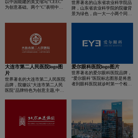
以中国能建的英文缩写“CEEC”
世界著名的山东省农业科学院品
为创意基础。两个“C”表明中央
牌，山东省农业科学院的院徽背
企业身份；两个“E”相向拥立，
景为绿色，由一大一小两个同心
中间的反白色构成“中”字的造
圆组成，内部为研究院的标识，
型。标志的色块外圆内方、稳重
由麦穗和英文缩写SAAS组成，
浑厚，线条刚劲明朗、流畅清
外圈上下方为研究院的中英文名
晰。坚固安全和纤细有力的视觉
称。
特征，表明企业提供精益设计、
精品工程和精良装备的业务属
性。 两个“E”的造型，传递同业
同志、携手共进的感情和同心同
德、并肩前行的意志，昭示“一
大连市第二人民医院logo图
爱尔眼科医院logo图片
家人、一家亲”的文化内涵。“中”
片
世界著名的爱尔眼科医院品牌，
字的造型，表达担当中流砥柱的
“爱尔眼科”医院标志图形是将患
理想、争做业中表率的抱负、崇
世界著名的大连市第二人民医院
者到眼科医院就诊时第一个检查
尚中正务实的作风、追求誉满中
品牌，院徽以“大连市第二人民
的项目十之八九就是看视力表测
外的决心。标志表明，团结包
医院”品牌特色为创意主题,中西
视力，将人们所熟悉的视力表中
容、朝气蓬勃、竭诚合作、稳中
主体字相结合,突出我院坚持中西
的符号“E”作为创意元素，把字
求进，是创世界品牌、铸世纪丰
医结合发展方向,相辅相成,开拓
母“EYE”进行了图形化的设计处
碑的力量之源，是实现“做强做
进取,不断创新。主体图形中的
理，最终变形为“EYE”的逆向形
优，世界一流”目标的精神基
“十”字代表以病人为中心的医疗
一一两个字母“E”相对，使之拟
础。 蓝色象征广阔、科技、智慧
救治属性,“二”字突出展现大连市
态成为人的左右眼睛，中间的
和理性，喻示面向全球、科技领
第二人民医院的独特属性。二院
“Y”则像人的鼻梁，又似一株充
航、睿智经营、稳健发展的责任
坚持以人为本,提供优质、高效、
满生机的嫩芽代表着眼睛康复后
感。红色象征吉祥喜庆和热情奔
便捷的医疗服务,为患者的健康保