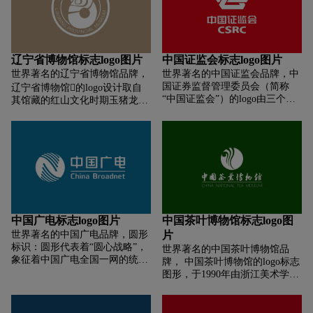
花的四片花瓣，象征中国中化为
物馆的地域属性和行业特点，还
散，表达上海博物馆向外传播文
社会、客户、股东和员工企业价
寓意着博物馆的职能和专精于收
化和历史的意思。 颜色选取的是
值四要素持续创造价值，为满足
藏的精神气质。logo的设计还非
上海博物馆夜景的主要颜色，金
人民群众对美好生活的向往四季
常契合广东省博物馆新馆的建筑
色代表古老文明、荣誉、沉淀，
奋斗；三簇花蕊，象征创新、创
风格和外貌，展现出博物馆海纳
以及文物带来过往的错综复杂的
辽宁省博物馆标志logo图片
中国证监会标志logo图片
业、创造的内生动力，以及“三”
百川、古今并蓄的风格气度。
金色年华。向上的台阶形成五条
世界著名的辽宁省博物馆品牌，
世界著名的中国证监会品牌，中
生万物的神奇化学力量。
线代表上海博物馆上下五千年的
国证券监督管理委员会（简称
辽宁省博物馆的logo设计取自
时空循环升华之力，给人以回眸
“中国证监会”）的logo由三个红
其馆藏的红山文化时期玉猪龙形
历史、追寻文化的联想。 整体而
色的三角构成一个公字图案。这
象。玉猪龙是红山文化玉石的代
言，上海博物馆的logo不仅传递
个logo寓意“三公原则”，表示中
表作品，是已知红山文化玉猪龙
了博物馆的主要特色，是博物馆
国证监会将努力促使证券市场坚
中形体较大，形制最规整的一
重要的象征，也是重要的传播媒
持“公开、公正、公平”原则。
件。玉猪龙出土于墓葬中，而且
介，成功地帮助人们清晰地传递
成对佩戴在墓主人胸前，是社会
品牌的定位。
地位、等级、权力的象征，是按
照一定规格制成的原始“礼器”。
中国广电标志logo图片
中国茶叶博物馆标志logo图
世界著名的中国广电品牌，圆形
片
标识：圆形代表着“圆心战略”，
世界著名的中国茶叶博物馆品
象征着中国广电全国一网的统一
牌， 中国茶叶博物馆的logo标志
运营管理，以及全球视野战略布
图形，于1990年由浙江美术学院
局的正式启动。 线条设计：图形
刘乙秀策划主持，其整理的《中
上的线条代表通信技术中的“信
国茶叶博物馆标志设计笔谈》一
号柱”，寓意着用双手拥抱连接
文发表在《新美术》杂志上